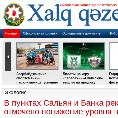
Главная
Официальная хроника
Официальные документы
Рубр
Азербайджанские
Билеты на игру
Гади
дером
спортсменки-
«Карабах» - «Олимпия»
встр
ании
паралимпийцы успешно
вышли на продажу
фест
выступили на III
Международном
Экология
фестивале парашютного
спорта
В пунктах Сальян и Банка ре
отмечено понижение уровня в