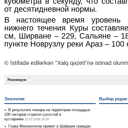
кубометра в секунду, что состав
от десятидневной нормы.
В настоящее время уровень 
нижнего течения Куры составля
см, Ширване – 229, Сальяне – 18
пункте Новрузлу реки Араз – 100 
© İstifadə edilərkən "Xalq qəzeti"nə istinad olunm
Рекомендую
Экология
Выбор редак
В результате пожара на территории площадью
100 гектаров сгорели сухостой и
кустарники
31.07.2018 16:20
Глава Минэкологии примет в Шабране граждан