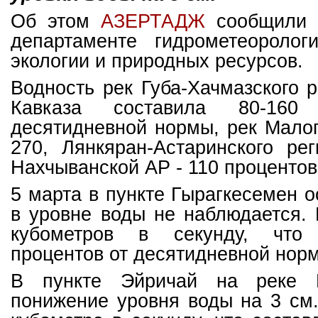
Об этом
АЗЕРТ
АДЖ
сообщили 
департаменте гидрометеоролог
экологии и природных ресурсов.
Водность рек Губа-Хачмазского 
Кавказа составила 80-160
десятидневной нормы, рек Малог
270, Лянкяран-Астаринского ре
Нахчыванской АР - 110 процентов
5 марта в пункте Гырагкесемен 
в уровне воды не наблюдается.
кубометров в секунду, что
процентов от десятидневной нор
В пункте Эйричай на реке 
понижение уровня воды на 3 см