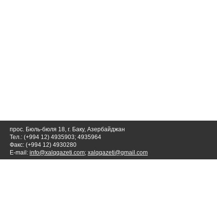
прос. Бюль-бюля 18, г. Баку, Азербайджан
Тел.: (+994 12) 4935903; 4935964
Факс: (+994 12) 4930280
E-mail:
info@xalqqazeti.com
;
xalqqazeti@gmail.com