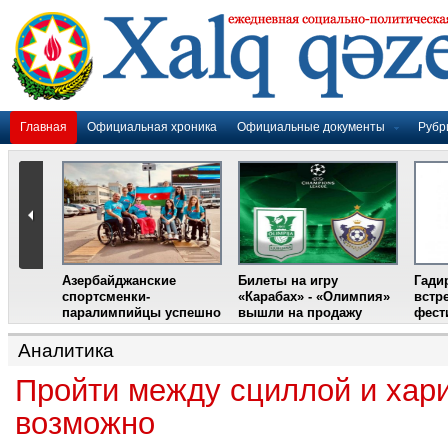
Главная
Официальная хроника
Официальные документы
Рубр
Азербайджанские
Билеты на игру
Гади
дером
спортсменки-
«Карабах» - «Олимпия»
встр
ании
паралимпийцы успешно
вышли на продажу
фест
выступили на III
Международном
Аналитика
фестивале парашютного
спорта
Пройти между сциллой и хар
возможно