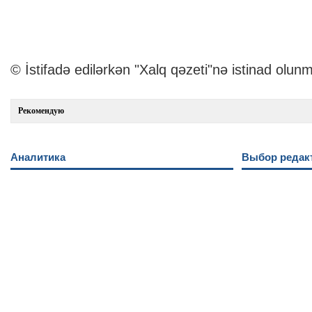
© İstifadə edilərkən "Xalq qəzeti"nə istinad olunm
Рекомендую
Аналитика
Выбор редак