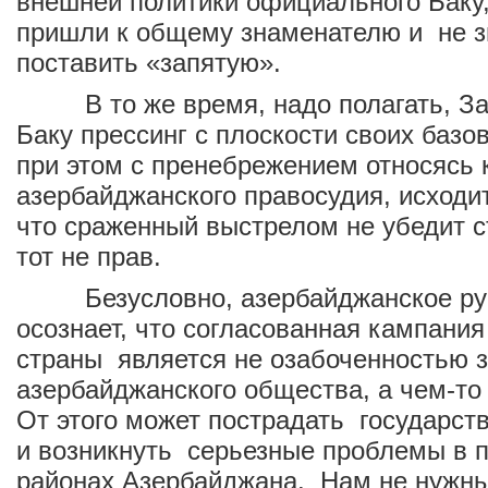
внешней политики официального Баку,
пришли к общему знаменателю и не з
поставить «запятую».
В то же время, надо полагать, Зап
Баку прессинг с плоскости своих базо
при этом с пренебрежением относясь 
азербайджанского правосудия, исходит
что сраженный выстрелом не убедит ст
тот не прав.
Безусловно, азербайджанское рук
осознает, что согласованная кампани
страны является не озабоченностью з
азербайджанского общества, а чем-то
От этого может пострадать государст
и возникнуть серьезные проблемы в 
районах Азербайджана. Нам не нужны