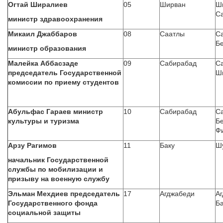
Огтай Ширалиев
05
Ширван
Ши
С
министр здравоохранения
Микаил Джаббаров
08
Саатлы
С
Бе
министр образования
Малейка Аббасзаде
09
Сабирабад
Са
председатель Государственной
Ш
комиссии по приему студентов
Абульфас Гараев министр
10
Сабирабад
С
культуры и туризма
Бе
Ф
Арзу Рагимов
11
Баку
Шу
начальник Государственной
службы по мобилизации и
призыву на военную службу
Эльман Мехдиев председатель
17
Агджабеди
Аг
Государственного фонда
Ба
социальной защиты