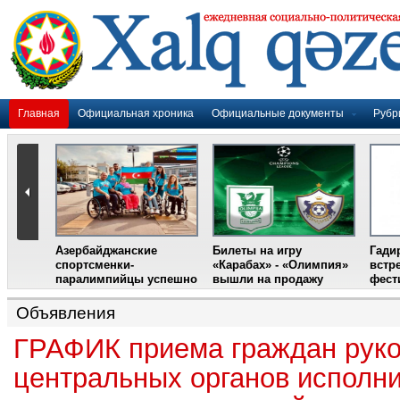
Главная
Официальная хроника
Официальные документы
Рубр
Азербайджанские
Билеты на игру
Гади
дером
спортсменки-
«Карабах» - «Олимпия»
встр
ании
паралимпийцы успешно
вышли на продажу
фест
выступили на III
Международном
Объявления
фестивале парашютного
спорта
ГРАФИК приема граждан рук
центральных органов исполн