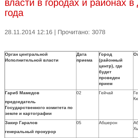
власти в городах и районах в
года
28.11.2014 12:16 | Прочитано: 3078
Орган центральной
Дата
Город
О
Исполнительной власти
приема
(районный
центр), где
будет
проведен
прием
Гариб Мамедов
02
Гейчай
Ге
К
председатель
Государственного комитета по
земле и картографии
Закир Гаралов
05
Абшерон
Аб
Хы
генеральный прокурор