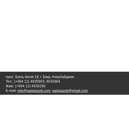
прос. Бюль-бюля 18, г. Баку, Азербайджан
Тел.: (+994 12) 4935903; 4935964
Факс: (+994 12) 4930280
E-mail:
info@xalqqazeti.com
;
xalqqazeti@gmail.com