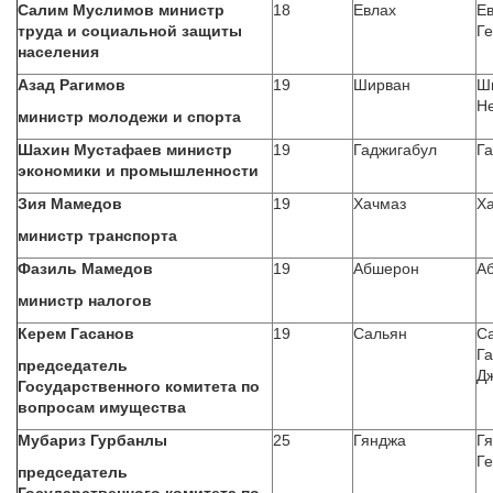
Салим Муслимов министр
18
Евлах
Ев
труда и социальной защиты
Ге
населения
Азад Рагимов
19
Ширван
Ши
Н
министр молодежи и спорта
Шахин Мустафаев министр
19
Гаджигабул
Г
экономики и промышленности
Зия Мамедов
19
Хачмаз
Ха
министр транспорта
Фазиль Мамедов
19
Абшерон
А
министр налогов
Керем Гасанов
19
Сальян
С
Га
председатель
Д
Государственного комитета по
вопросам имущества
Мубариз Гурбанлы
25
Гянджа
Гя
Ге
председатель