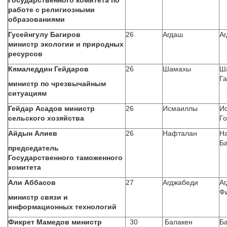
Государственного комитета по
работе с религиозными
образованиями
Гусейнгулу Багиров
26
Агдаш
Аг
министр экологии и природных
ресурсов
Кямаледдин Гейдаров
26
Шамахы
Ша
Г
министр по чрезвычайным
ситуациям
Гейдар Асадов министр
26
Исмаиллы
Ис
сельского хозяйства
Го
Айдын Алиев
26
Нафталан
На
Ба
председатель
Государственного таможенного
комитета
Али Аббасов
27
Агджабеди
Аг
Ф
министр связи и
информационных технологий
Фикрет Мамедов министр
30
Балакен
Ба