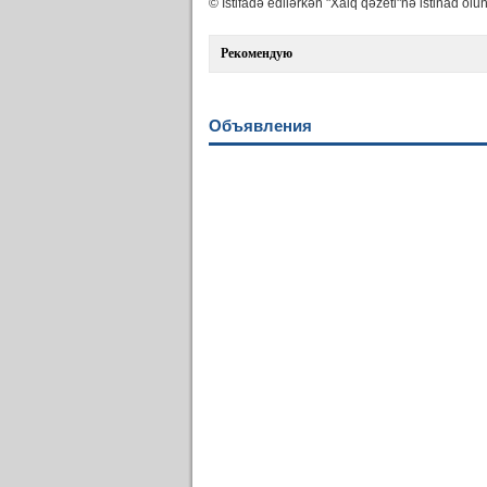
© İstifadə edilərkən "Xalq qəzeti"nə istinad olun
Рекомендую
Объявления