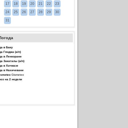
17
18
19
20
21
22
23
24
25
26
27
28
29
30
31
Погода
да в Баку
да Гянджа (а/п)
да в Ленкорани
да Закаталы (а/п)
да в Хачмазе
да в Нахичевани
Gismeteo
ноз на 2 недели