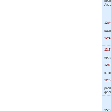
пос
Азер
12:4
разв
12:4
12:3
про
12:3
сотр
12:3
расп
фро
15:5