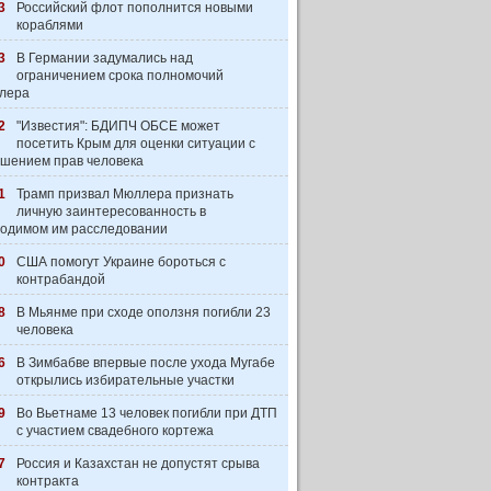
3
Российский флот пополнится новыми
кораблями
3
В Германии задумались над
ограничением срока полномочий
лера
2
"Известия": БДИПЧ ОБСЕ может
посетить Крым для оценки ситуации с
шением прав человека
1
Трамп призвал Мюллера признать
личную заинтересованность в
одимом им расследовании
0
США помогут Украине бороться с
контрабандой
8
В Мьянме при сходе оползня погибли 23
человека
6
В Зимбабве впервые после ухода Мугабе
открылись избирательные участки
9
Во Вьетнаме 13 человек погибли при ДТП
с участием свадебного кортежа
7
Россия и Казахстан не допустят срыва
контракта