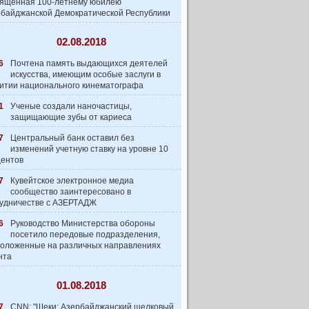
вященная 100-летнему юбилею
байджанской Демократической Республики
02.08.2018
6
Почтена память выдающихся деятелей
искусства, имеющим особые заслуги в
итии национального кинематографа
1
Ученые создали наночастицы,
защищающие зубы от кариеса
7
Центральный банк оставил без
изменений учетную ставку на уровне 10
центов
7
Кувейтское электронное медиа
сообщество заинтеpесовано в
удничестве с АЗЕРТАДЖ
6
Руководство Министерства обороны
посетило передовые подразделения,
оложенные на различных направлениях
нта
01.08.2018
7
CNN: "Шеки: Азербайджанский шелковый