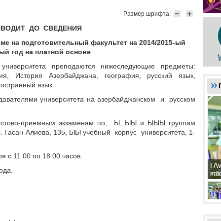
Размер шрифта:
ВОДИТ ДО СВЕДЕНИЯ
ме на подготовительный факультет на 2014/2015-ый
ый год на платной основе
университета преподаются нижеследующие предметы:
ия, История Азербайджана, география, русский язык,
ностранный язык.
давателями университета на азербайджанском и русском
естово-приемным экзаменам по, Ы, ЫЫ и ЫЫЫ группам
 ул. Гасан Алиева, 135, ЫЫ учебный корпус университета, 1-
ря с 11.00 по 18.00 часов.
I A
I A
ода.
xat
müd