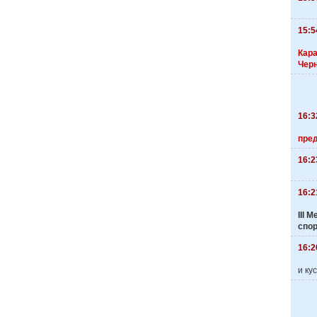
15:5
Кара
Чер
16:3
пре
16:2
16:2
III
спо
16:2
и ку