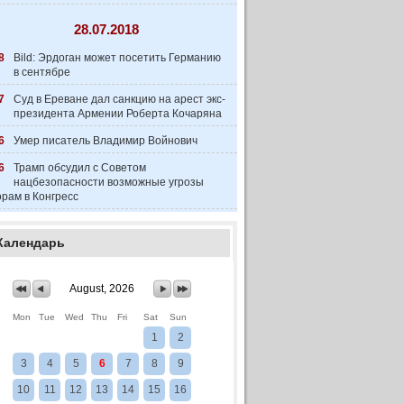
28.07.2018
8
Bild: Эрдоган может посетить Германию
в сентябре
7
Суд в Ереване дал санкцию на арест экс-
президента Армении Роберта Кочаряна
6
Умер писатель Владимир Войнович
6
Трамп обсудил с Советом
нацбезопасности возможные угрозы
рам в Конгресс
Календарь
August, 2026
Mon
Tue
Wed
Thu
Fri
Sat
Sun
1
2
3
4
5
6
7
8
9
10
11
12
13
14
15
16