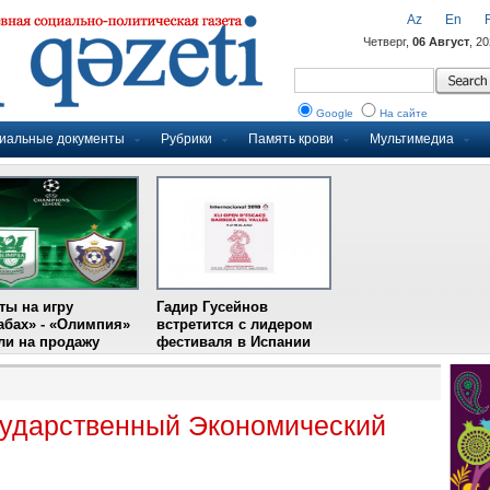
Az
En
Четверг,
06 Август
, 2
Google
На сайте
иальные документы
Рубрики
Память крови
Мультимедиа
ты на игру
Гадир Гусейнов
абах» - «Олимпия»
встретится с лидером
и на продажу
фестиваля в Испании
сударственный Экономический