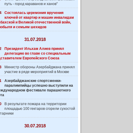
путь - город караванов и ханов"
4
Состоялась церемония вручения
ключей от квартир и машин инвалидам
бахской и Великой отечественной войн,
нобыля и семьям шехидов
31.07.2018
2
Президент Ильхам Алиев принял
делегацию во главе со специальным
дставителем Европейского Союза
3
Министр обороны Азербайджана принял
участие в ряде мероприятий в Москве
1
Азербайджанские спортсменки-
паралимпийцы успешно выступили на
 Международном фестивале парашютного
рта
0
В результате пожара на территории
площадью 100 гектаров сгорели сухостой
старники
30.07.2018