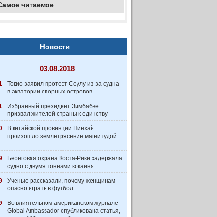
Самое читаемое
Новости
03.08.2018
1
Токио заявил протест Сеулу из-за судна
в акватории спорных островов
1
Избранный президент Зимбабве
призвал жителей страны к единству
0
В китайской провинции Цинхай
произошло землетрясение магнитудой
9
Береговая охрана Коста-Рики задержала
судно с двумя тоннами кокаина
9
Ученые рассказали, почему женщинам
опасно играть в футбол
9
Во влиятельном американском журнале
Global Ambassador опубликована статья,