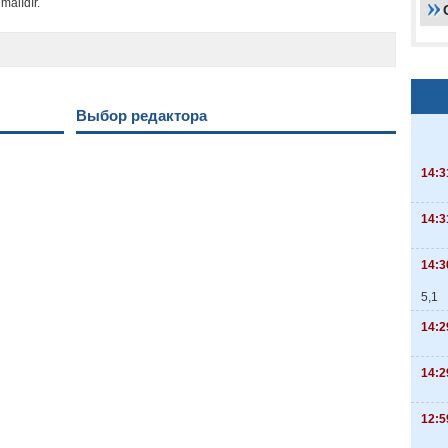
malıdır.
Выбор редактора
14:3
14:3
14:3
5,1
14:2
14:2
12:5