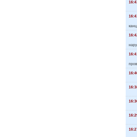
16:4
16:4
канц
16:4
нару
16:4
пров
16:4
16:3
16:3
16:2
16:2