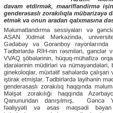
davam etdirmək, maarifləndirmə işin
genderəsaslı zorakılıqla mübarizəyə d
etmək və onun aradan qalxmasına dəs
Məlumatlandırma sessiyaları və gəncl
ASAN Xidmət Mərkəzində, universitet
Gədəbəy və Goranboy rayonlarında hə
Tədbirlərdə RİH-nin rəsmiləri, gənclər v
VVAQ şöbələrinin, hüquq-mühafizə orqanl
idarələrinin müdirləri və nümayəndələri
ginekoloqlar, müxtəlif sahələrdə çalışan 
iştirak etmişlər. Tədbirlərdə layihənin m
genderəsaslı zorakılıq haqqında məluma
Məişət zorakılığı haqqında Azərbayc
Qanunundan danışılmış, Gəncə Ya
fəaliyyəti və əsas məqsədi bəyan 