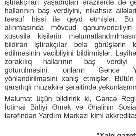
iştirakçıları yaşadıqları ərazilərdə də g
hallarının baş verdiyini, nikahsız ailə
təəsüf hissi ilə qeyd etmişlər. Bu 
alınmasında mövcud qanunvericiliyin 
xüsusilə kişilərin məlumatlandırılmas
bildirən iştirakçılar belə görüşlərin
edilməsinin vacibliyini bildirmişlər. Layi
zorakılıq hallarının baş verdiyi 
götürülməsini, onların Gəncə 
yönləndirilməsini xahiş etmişlər. Bütün
qarşılıqlı müzakirə şəraitində yekunlaşmı
Məlumat üçün bildiririk ki, Gəncə Reg
İctimai Birliyi Əmək və Əhalinin Sosial
tərəfindən Yardım Mərkəzi kimi akkredita
"Xalq qəzet