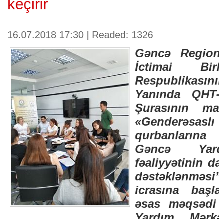
keçirir
16.07.2018 17:30 | Readed: 1326
Gəncə Region
İctimai Bir
Respublikas
Yanında QHT-
Şurasının ma
«Genderəsa
qurbanlarına
Gəncə Yard
fəaliyyətinin 
dəstəklənmə
icrasına başl
əsas məqsədi
Yardım Mərkəz