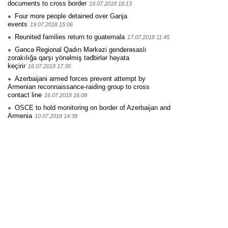
documents to cross border
19.07.2018 18:13
Four more people detained over Ganja
events
19.07.2018 15:06
Reunited families return to guatemala
17.07.2018 11:45
Gəncə Regional Qadın Mərkəzi genderəsaslı
zorakılığa qarşı yönəlmiş tədbirlər həyata
keçirir
16.07.2018 17:30
Azerbaijani armed forces prevent attempt by
Armenian reconnaissance-raiding group to cross
contact line
16.07.2018 16:08
OSCE to hold monitoring on border of Azerbaijan and
Armenia
10.07.2018 14:38