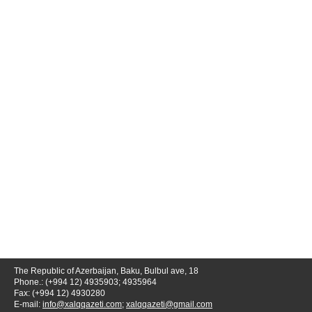
The Republic of Azerbaijan, Baku, Bulbul ave, 18
Phone.: (+994 12) 4935903; 4935964
Fax: (+994 12) 4930280
E-mail:
info@xalqqazeti.com
;
xalqqazeti@gmail.com