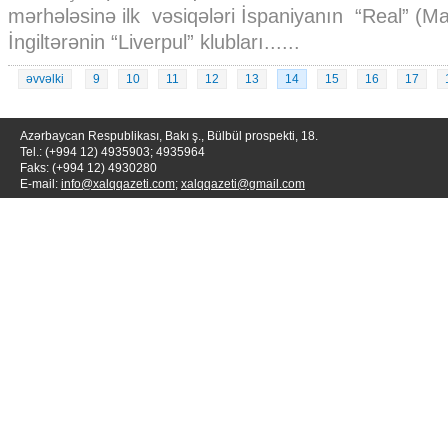
mərhələsinə ilk vəsiqələri İspaniyanın “Real” (Ma
İngiltərənin “Liverpul” klubları......
əvvəlki
9
10
11
12
13
14
15
16
17
Azərbaycan Respublikası, Bakı ş., Bülbül prospekti, 18.
Tel.: (+994 12) 4935903; 4935964
Faks: (+994 12) 4930280
E-mail:
info@xalqqazeti.com
;
xalqqazeti@gmail.com