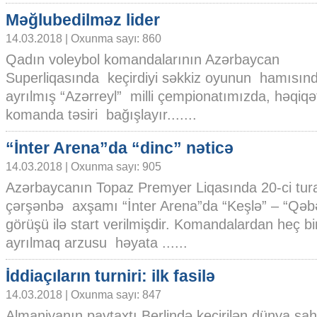
Məğlubedilməz lider
14.03.2018 | Oxunma sayı: 860
Qadın voleybol komandalarının Azərbaycan
Superliqasında keçirdiyi səkkiz oyunun hamısın
ayrılmış “Azərreyl” milli çempionatımızda, həqiq
komanda təsiri bağışlayır.......
“İnter Arena”da “dinc” nəticə
14.03.2018 | Oxunma sayı: 905
Azərbaycanın Topaz Premyer Liqasında 20-ci tur
çərşənbə axşamı “İnter Arena”da “Keşlə” – “Qəb
görüşü ilə start verilmişdir. Komandalardan heç b
ayrılmaq arzusu həyata ......
İddiaçıların turniri: ilk fasilə
14.03.2018 | Oxunma sayı: 847
Almaniyanın paytaxtı Berlində keçirilən dünya şa