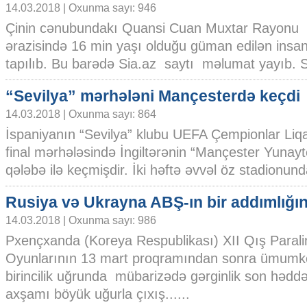
14.03.2018 | Oxunma sayı: 946
Çinin cənubundakı Quansi Cuan Muxtar Rayonu
ərazisində 16 min yaşı olduğu güman edilən insan 
tapılıb. Bu barədə Sia.az saytı məlumat yayıb. Sa
“Sevilya” mərhələni Mançesterdə keçdi
14.03.2018 | Oxunma sayı: 864
İspaniyanın “Sevilya” klubu UEFA Çempionlar Liqas
final mərhələsində İngiltərənin “Mançester Yunayt
qələbə ilə keçmişdir. İki həftə əvvəl öz stadionunda
Rusiya və Ukrayna ABŞ-ın bir addımlığı
14.03.2018 | Oxunma sayı: 986
Pxençxanda (Koreya Respublikası) XII Qış Paral
Oyunlarının 13 mart proqramından sonra ümum
birincilik uğrunda mübarizədə gərginlik son hədd
axşamı böyük uğurla çıxış......