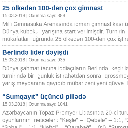
25 ölkədən 100-dən çox gimnast
15.03.2018 | Oxunma sayı: 888
Milli Gimnastika Arenasında idman gimnastikası 
Dünya kuboku yarışına start verilmişdir. Turnirin
mükafatları uğrunda 25 ölkədən 100-dən çox iştir
Berlində lider dəyişdi
15.03.2018 | Oxunma sayı: 935
Dünya şahmat tacına iddiaçıların Berlində keçiril
turnirində bir günlük istirahətdən sonra qrossmey
yarış meydanına qayıdıb mübarizəni yeni qüvvə il
“Sumqayıt” üçüncü pillədə
15.03.2018 | Oxunma sayı: 1041
Azərbaycanın Topaz Premyer Liqasında 20-ci tur
oyunlarının nəticələri: “Keşlə” – “Qəbələ” – 1:1, “
“Səbail” – 1:1, “Neftçi” – “Qarabağ” – 0:0, “Sumqay