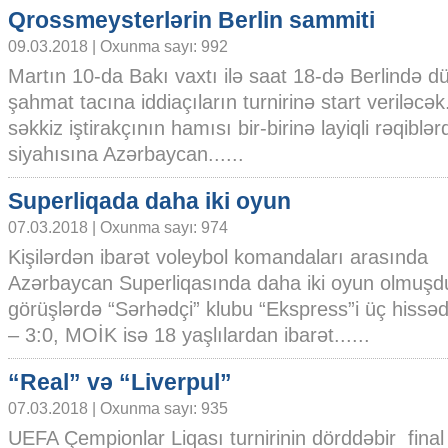
Qrossmeysterlərin Berlin sammiti
09.03.2018 | Oxunma sayı: 992
Martın 10-da Bakı vaxtı ilə saat 18-də Berlində d
şahmat tacına iddiaçıların turnirinə start veriləcə
səkkiz iştirakçının hamısı bir-birinə layiqli rəqiblə
siyahısına Azərbaycan......
Superliqada daha iki oyun
07.03.2018 | Oxunma sayı: 974
Kişilərdən ibarət voleybol komandaları arasında
Azərbaycan Superliqasında daha iki oyun olmuşd
görüşlərdə “Sərhədçi” klubu “Ekspress”i üç hissə
– 3:0, MOİK isə 18 yaşlılardan ibarət......
“Real” və “Liverpul”
07.03.2018 | Oxunma sayı: 935
UEFA Çempionlar Liqası turnirinin dörddəbir final