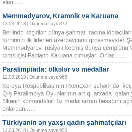
elan......
Məmmədyarov, Kramnik və Karuana
13.03.2018 | Oxunma sayı: 872
Berlində keçirilən dünya şahmat tacına iddiaçılar
turnirinin ilk liderləri azərbaycanlı qrossmeyster Ş
Məmmədyarov, rusiyalı keçmiş dünya çempionu V
təmsilçisi Fabiano Karuana olmuşlar. Onlar......
Paralimpiada: ölkələr və medallar
12.03.2018 | Oxunma sayı: 966
Koreya Respublikasının Pxençxan şəhərində keçir
Qış Paralimpiya Oyunlarının artıq arxada qalan 
ölkənin komandaları öz medallarının hesabını a
onlardan......
Türkiyənin ən yaxşı qadın şahmatçıları
12.03.2018 | Oxunma sayı: 950