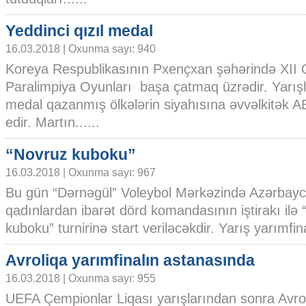
Yeddinci qızıl medal
16.03.2018 | Oxunma sayı: 940
Koreya Respublikasının Pxençxan şəhərində XII 
Paralimpiya Oyunları başa çatmaq üzrədir. Yarışla
medal qazanmış ölkələrin siyahısına əvvəlkitək 
edir. Martın......
“Novruz kuboku”
16.03.2018 | Oxunma sayı: 967
Bu gün “Dərnəgül” Voleybol Mərkəzində Azərbay
qadınlardan ibarət dörd komandasının iştirakı ilə
kuboku” turnirinə start veriləcəkdir. Yarış yarımfinal
Avroliqa yarımfinalın astanasında
16.03.2018 | Oxunma sayı: 955
UEFA Çempionlar Liqası yarışlarından sonra Avro