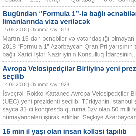
Bugündən “Formula 1”-lə bağlı əcnəbilə
limanlarında viza veriləcək
15.03.2018 | Oxunma sayı: 873
Martın 15-dən əcnəbilər və vətəndaşlığı olmayan 
2018 “Formula 1” Azərbaycan Qran Pri yarışının təş
bağlı Xarici İşlər Nazirliyinin Konsulluq İdarəsinin...
Avropa Velosipedçilər Birliyinə yeni pre
seçilib
14.03.2018 | Oxunma sayı: 928
İsveçrəli Rokko Kattaneo Avropa Velosipedçilər Bir
(UEC) yeni prezidenti seçilib. Türkiyənin İstanbul 
sayca 31-ci konqresdə quruma üzv olan 50 milli 
nümayəndələri iştirak ediblər. Seçkiyə Azərbaycan.
16 min il yaşı olan insan kəlləsi tapılıb