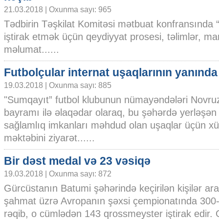
21.03.2018 | Oxunma sayı: 965
Tədbirin Təşkilat Komitəsi mətbuat konfransında
iştirak etmək üçün qeydiyyat prosesi, təlimlər, mar
məlumat......
Futbolçular internat uşaqlarının yanında
19.03.2018 | Oxunma sayı: 885
"Sumqayıt” futbol klubunun nümayəndələri Novru
bayramı ilə əlaqədar olaraq, bu şəhərdə yerləşən
sağlamlıq imkanları məhdud olan uşaqlar üçün xüsu
məktəbini ziyarət......
Bir dəst medal və 23 vəsiqə
19.03.2018 | Oxunma sayı: 872
Gürcüstanın Batumi şəhərində keçirilən kişilər ar
şahmat üzrə Avropanın şəxsi çempionatında 300
rəqib, o cümlədən 143 qrossmeyster iştirak edir