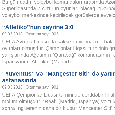
Bu gün qadın voleybol komandaları arasında Az
Superliqasında 7-ci turun oyunları olacaq. “Dərnə
voleybol mərkəzində keçiriləcək görüşlərdə əvvəlcə
“Atletiko”nun xeyrinə 3:0
09.03.2018 | Oxunma sayı: 903
UEFA Avropa Liqasında səkkizdəbir final mərhələsi
oyunları olmuşdur. Çempionlar Liqası turnirinin q
yarışlarında Ağdamın “Qarabağ” komandasının ik
İspaniyanın “Atletiko” (Madrid)......
“Yuventus” və “Mançester Siti” də yarım
astanasında
09.03.2018 | Oxunma sayı: 901
UEFA Çempionlar Liqası turnirində dörddəbir finalın
məlum olmuşdur. “Real” (Madrid, İspaniya) və “Liv
sonra İngiltərənin daha bir klubu “Mançester Siti” və