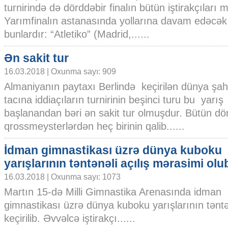
turnirində də dörddəbir finalın bütün iştirakçıları
Yarımfinalın astanasında yollarına davam edəcə
bunlardır: “Atletiko” (Madrid,......
Ən sakit tur
16.03.2018 | Oxunma sayı: 909
Almaniyanın paytaxı Berlində keçirilən dünya şa
tacına iddiaçıların turnirinin beşinci turu bu yarış
başlanandan bəri ən sakit tur olmuşdur. Bütün d
qrossmeysterlərdən heç birinin qalib......
İdman gimnastikası üzrə dünya kuboku
yarışlarının təntənəli açılış mərasimi olu
16.03.2018 | Oxunma sayı: 1073
Martın 15-də Milli Gimnastika Arenasında idman
gimnastikası üzrə dünya kuboku yarışlarının təntə
keçirilib. Əvvəlcə iştirakçı......