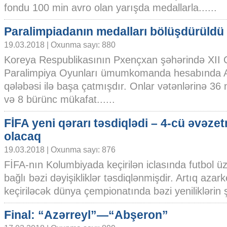
fondu 100 min avro olan yarışda medallarla......
Paralimpiadanın medalları bölüşdürüldü
19.03.2018 | Oxunma sayı: 880
Koreya Respublikasının Pxençxan şəhərində XII 
Paralimpiya Oyunları ümumkomanda hesabında A
qələbəsi ilə başa çatmışdır. Onlar vətənlərinə 36
və 8 bürünc mükafat......
FİFA yeni qərarı təsdiqlədi – 4-cü əvəze
olacaq
19.03.2018 | Oxunma sayı: 876
FİFA-nın Kolumbiyada keçirilən iclasında futbol ü
bağlı bəzi dəyişikliklər təsdiqlənmişdir. Artıq aza
keçiriləcək dünya çempionatında bəzi yeniliklərin şa
Final: “Azərreyl”—“Abşeron”