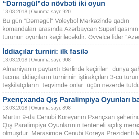
“Dərnəgül”də növbəti iki oyun
13.03.2018 | Oxunma sayı: 920
Bu gün “Dərnəgül” Voleybol Mərkəzində qadın
komandaları arasında Azərbaycan Superliqasının 
turunun oyunları keçiriləcəkdir. Əvvəlcə lider “Azərre
İddiaçılar turniri: ilk fasilə
13.03.2018 | Oxunma sayı: 908
Almaniyanın paytaxtı Berlində keçirilən dünya ş
tacına iddiaçıların turnirinin iştirakçıları 3-cü tur
təşkilatçıların təqvimdə onlar üçün nəzərdə tutduq
Pxençxanda Qış Paralimpiya Oyunları b
13.03.2018 | Oxunma sayı: 898
Martın 9-da Cənubi Koreyanın Pxençxan şəhərind
Qış Paralimpiya Oyunlarının təntənəli açılış məra
olmuşdur. Mərasimdə Cənubi Koreya Prezidenti M