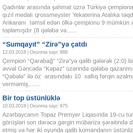
Qadınlar arasında şahmat üzrə Türkiyə çempiona
qızıl medalı qrossmeyster Yekaterina Atalıka təq
Ankaranı təmsil edən ölkə çempionu 9 mümkün x
toplamışdır (8 qələbə və......
“Sumqayıt” “Zirə”yə çatdı
12.03.2018 | Oxunma sayı: 988
Çempion “Qarabağ” “Zirə”yə qalib gələrək (2:0) b
əvvəl Gəncədə “Kəpəz” üzərində qələbə qazanmış
“Qəbələ” ilə öz arasındakı 10 xallıq fərqin azal
verməmiş,......
Bir top üstünlüklə
10.03.2018 | Oxunma sayı: 975
Azərbaycanın Topaz Premyer Liqasında 19-cu tur
görüşləri son dərəcə gərgin mübarizə şəraitində
etmiş və hər iki oyunda qalib komandanın üstünlüy