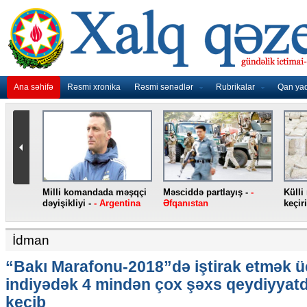
Ana səhifə
Rəsmi xronika
Rəsmi sənədlər
Rubrikalar
Qan ya
ş -
-
Külli miqdarda heroin ələ
Jirinovski qarət edilib -
-
Yen
keçirilib -
- Türkiyə
Rusiya
smar
İdman
“Bakı Marafonu-2018”də iştirak etmək 
indiyədək 4 mindən çox şəxs qeydiyyat
keçib