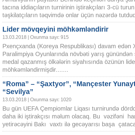
tacına iddiaçıların turnirinin iştirakçıları 3-cü tur
təşkilatçıların təqvimdə onlar üçün nəzərdə tutduql
Lider mövqeyini möhkəmləndirir
13.03.2018 | Oxunma sayı: 915
Pxençxanda (Koreya Respublikası) davam edən X
Paralimpiya Oyunlarında növbəti yarış günündə
medal qazanmış ölkələrin siyahısında özünün lide
möhkəmləndirmişdir.......
“Roma” – “Şaxtyor”, “Mançester Yunay
“Sevilya”
13.03.2018 | Oxunma sayı: 1020
Bu gün UEFA Çempiomlar Liqası turnirundə dörddə
daha iki iştirakçısı məlum olacaq. Bu vəzifəni ha
yetirəcəyini Bakı vaxtı ilə gecəyarısı başa çatacaq