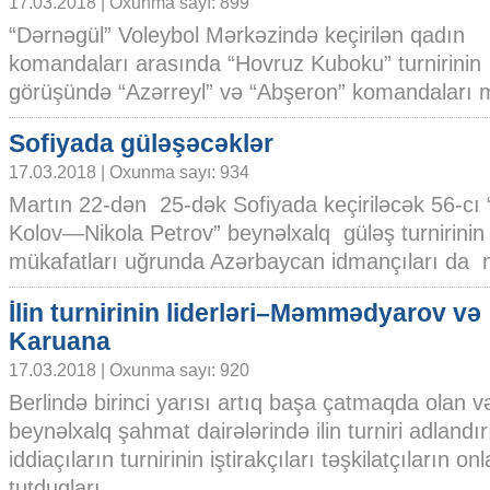
17.03.2018 | Oxunma sayı: 899
“Dərnəgül” Voleybol Mərkəzində keçirilən qadın
komandaları arasında “Hovruz Kuboku” turnirinin 
görüşündə “Azərreyl” və “Abşeron” komandaları mü
Sofiyada güləşəcəklər
17.03.2018 | Oxunma sayı: 934
Martın 22-dən 25-dək Sofiyada keçiriləcək 56-cı
Kolov—Nikola Petrov” beynəlxalq güləş turnirinin
mükafatları uğrunda Azərbaycan idmançıları da m
İlin turnirinin liderləri–Məmmədyarov və
Karuana
17.03.2018 | Oxunma sayı: 920
Berlində birinci yarısı artıq başa çatmaqda olan v
beynəlxalq şahmat dairələrində ilin turniri adland
iddiaçıların turnirinin iştirakçıları təşkilatçıların 
tutduqları......