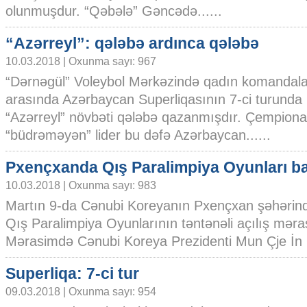
olunmuşdur. “Qəbələ” Gəncədə......
“Azərreyl”: qələbə ardınca qələbə
10.03.2018 | Oxunma sayı: 967
“Dərnəgül” Voleybol Mərkəzində qadın komandala
arasında Azərbaycan Superliqasının 7-ci turunda
“Azərreyl” növbəti qələbə qazanmışdır. Çempionat
“büdrəməyən” lider bu dəfə Azərbaycan......
Pxençxanda Qış Paralimpiya Oyunları b
10.03.2018 | Oxunma sayı: 983
Martın 9-da Cənubi Koreyanın Pxençxan şəhərind
Qış Paralimpiya Oyunlarının təntənəli açılış məra
Mərasimdə Cənubi Koreya Prezidenti Mun Çje İn O
Superliqa: 7-ci tur
09.03.2018 | Oxunma sayı: 954