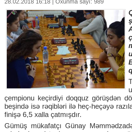
28.02.2018 16:18 | Oxunma sayı: 989
T
çempionu keçirdiyi doqquz görüşdən dö
beşində isə rəqibləri ilə heç-heçəyə razı
finişə 6,5 xalla çatmışdır.
Gümüş mükafatçı Günay Məmmədzadə 