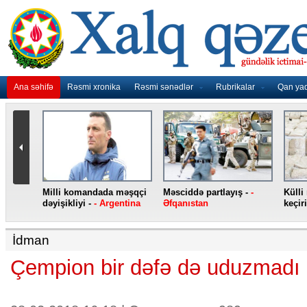
Ana səhifə
Rəsmi xronika
Rəsmi sənədlər
Rubrikalar
Qan ya
nidən
Milli komandada məşqçi
Məsciddə partlayış -
-
Külli
nqo
dəyişikliyi -
- Argentina
Əfqanıstan
keçiri
İdman
Çempion bir dəfə də uduzmadı