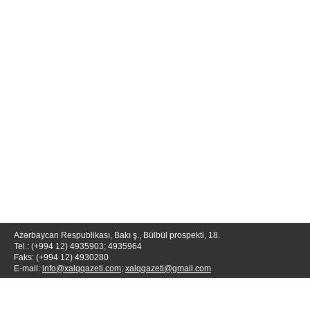
Azərbaycan Respublikası, Bakı ş., Bülbül prospekti, 18.
Tel.: (+994 12) 4935903; 4935964
Faks: (+994 12) 4930280
E-mail:
info@xalqqazeti.com
;
xalqqazeti@gmail.com