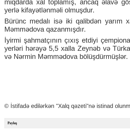
miqdarda xal toplamış, ancaq əlavə göst
yerlə kifayətlənməli olmuşdur.
Bürünc medalı isə iki qalibdən yarım x
Məmmədova qazanmışdır.
İyirmi şahmatçının çıxış etdiyi çempion
yerləri hərəyə 5,5 xalla Zeynəb və Tü
və Nərmin Məmmədova bölüşdürmüşlər.
© İstifadə edilərkən "Xalq qəzeti"nə istinad olunm
Paylaş