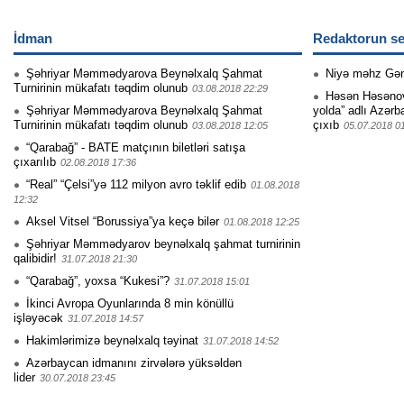
İdman
Redaktorun se
Şəhriyar Məmmədyarova Beynəlxalq Şahmat
Niyə məhz Gə
Turnirinin mükafatı təqdim olunub
03.08.2018 22:29
Həsən Həsənovu
Şəhriyar Məmmədyarova Beynəlxalq Şahmat
yolda” adlı Azərb
Turnirinin mükafatı təqdim olunub
çıxıb
03.08.2018 12:05
05.07.2018 0
“Qarabağ” - BATE matçının biletləri satışa
çıxarılıb
02.08.2018 17:36
“Real” “Çelsi”yə 112 milyon avro təklif edib
01.08.2018
12:32
Aksel Vitsel “Borussiya”ya keçə bilər
01.08.2018 12:25
Şəhriyar Məmmədyarov beynəlxalq şahmat turnirinin
qalibidir!
31.07.2018 21:30
“Qarabağ”, yoxsa “Kukesi”?
31.07.2018 15:01
İkinci Avropa Oyunlarında 8 min könüllü
işləyəcək
31.07.2018 14:57
Hakimlərimizə beynəlxalq təyinat
31.07.2018 14:52
Azərbaycan idmanını zirvələrə yüksəldən
lider
30.07.2018 23:45