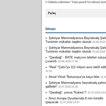
© İstifadə edilərkən "Xalq qəzeti"nə istinad olun
Paylaş
İdman
Şəhriyar Məmmədyarova Beynəlxalq Şah
Turnirinin mükafatı təqdim olunub
03.08.2018 
Şəhriyar Məmmədyarova Beynəlxalq Şah
Turnirinin mükafatı təqdim olunub
03.08.2018 
“Qarabağ” - BATE matçının biletləri satış
çıxarılıb
02.08.2018 17:36
“Real” “Çelsi”yə 112 milyon avro təklif edi
12:32
Aksel Vitsel “Borussiya”ya keçə bilər
01.0
Şəhriyar Məmmədyarov beynəlxalq şahmat 
qalibidir!
31.07.2018 21:30
“Qarabağ”, yoxsa “Kukesi”?
31.07.2018 15:
İkinci Avropa Oyunlarında 8 min könüllü
işləyəcək
31.07.2018 14:57