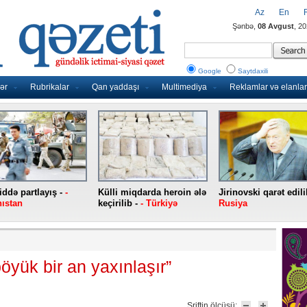
Az
En
Şənbə,
08 Avgust
, 2
Google
Saytdaxili
ər
Rubrikalar
Qan yaddaşı
Multimediya
Reklamlar və elanlar
ddə partlayış -
-
Külli miqdarda heroin ələ
Jirinovski qarət edili
ıstan
keçirilib -
- Türkiyə
Rusiya
yük bir an yaxınlaşır”
Şriftin ölçüsü: