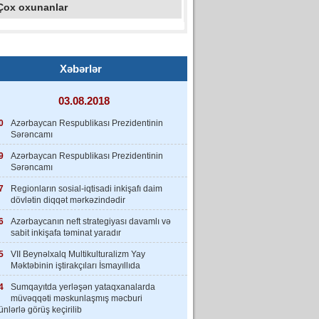
Çox oxunanlar
Xəbərlər
03.08.2018
0
Azərbaycan Respublikası Prezidentinin
Sərəncamı
9
Azərbaycan Respublikası Prezidentinin
Sərəncamı
7
Regionların sosial-iqtisadi inkişafı daim
dövlətin diqqət mərkəzindədir
6
Azərbaycanın neft strategiyası davamlı və
sabit inkişafa təminat yaradır
5
VII Beynəlxalq Multikulturalizm Yay
Məktəbinin iştirakçıları İsmayıllıda
4
Sumqayıtda yerləşən yataqxanalarda
müvəqqəti məskunlaşmış məcburi
nlərlə görüş keçirilib