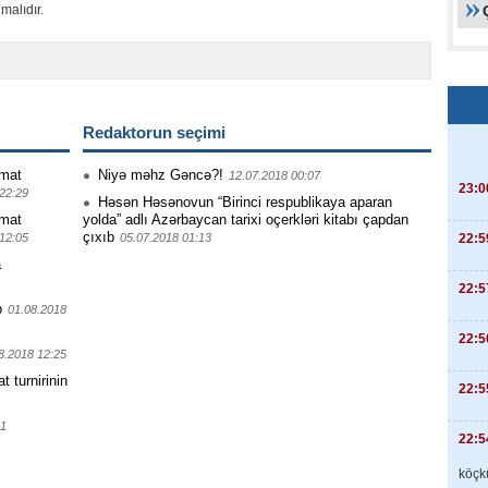
malıdır.
Redaktorun seçimi
mat
Niyə məhz Gəncə?!
12.07.2018 00:07
23:0
22:29
Həsən Həsənovun “Birinci respublikaya aparan
mat
yolda” adlı Azərbaycan tarixi oçerkləri kitabı çapdan
çıxıb
22:5
12:05
05.07.2018 01:13
a
22:5
b
01.08.2018
22:5
8.2018 12:25
turnirinin
22:5
01
22:5
köçkü