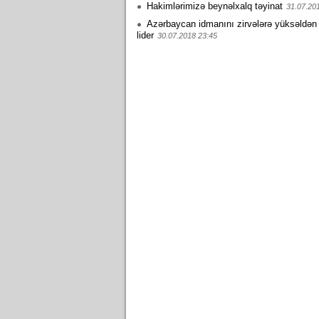
Hakimlərimizə beynəlxalq təyinat
31.07.20
Azərbaycan idmanını zirvələrə yüksəldən
lider
30.07.2018 23:45