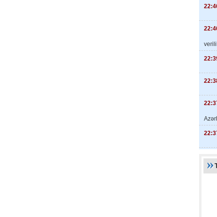
22:4
22:4
veril
22:3
22:3
22:3
Azər
22:3