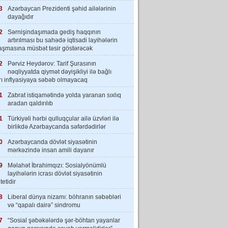
3
Azərbaycan Prezidenti şəhid ailələrinin
dayağıdır
2
Sərnişindaşımada gediş haqqının
artırılması bu sahədə iqtisadi layihələrin
laşmasına müsbət təsir göstərəcək
2
Pərviz Heydərov: Tarif Şurasının
nəqliyyatda qiymət dəyişikliyi ilə bağlı
rı inflyasiyaya səbəb olmayacaq
1
Zabrat istiqamətində yolda yaranan sıxlıq
aradan qaldırılıb
1
Türkiyəli hərbi qulluqçular ailə üzvləri ilə
birlikdə Azərbaycanda səfərdədirlər
0
Azərbaycanda dövlət siyasətinin
mərkəzində insan amili dayanır
9
Məlahət İbrahimqızı: Sosialyönümlü
layihələrin icrası dövlət siyasətinin
tetidir
8
Liberal dünya nizamı: böhranın səbəbləri
və “qapalı dairə” sindromu
7
“Sosial şəbəkələrdə şər-böhtan yayanlar