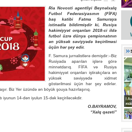
Ria Novosti agentliyi Beynəlxalq
Futbol Federasiyasının (FİFA)
baş katibi Fatma Samuraya
istinadla bildirmişdir ki, Rusiya
hakimiyyət orqanları 2018-ci ildə
futbol üzrə dünya çempionatının
ən yüksək səviyyədə keçirilməsi
üçün hər şey edir.
F. Samura jurnalistlərə demişdir:–Biz
Rusiyada aparılan işlərə görə
minnətdarıq. FİFA və Rusiya
hakimiyyət orqanları iştirakçılara ən
yüksək səviyyədə xidmət
göstərilməsi üçün hər şey edirlər.
şır. Biz Yer üzündə ən böyük şouya hazırlaşırıq.
 iyunun 14-dən iyulun 15-dək keçiriləcəkdir.
I A
I A
xat
müd
O.BAYRAMOV,
“Xalq qəzeti”