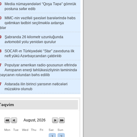
0
Media nümayəndələri “Qoşa Təpə” gömrük
postuna səfər edib
0
MMC-nin vəzifəli şəxsləri barələrində həbs
qətimkan tədbiri seçilməklə axtarışa
iblər
9
Şabranda 26 kilometr uzunluğunda
avtomobil yolu yenidən qurulur
8
SOCAR-ın Türkiyədəki “Star” zavoduna ilk
neft yükü Azərbaycandan çatdırılıb
7
Populyar amerikan radio-şousunun efirində
Avropanın enerji təhlükəsizliyinin təminində
baycanın rolundan bəhs edilib
7
Astarada ilin birinci yarısının nəticələri
müzakirə olunub
Təqvim
August, 2026
Mon
Tue
Wed
Thu
Fri
Sat
Sun
1
2