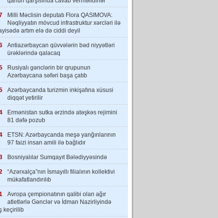
qanun qarşısında cavab verməlidirlər”
7
Milli Məclisin deputatı Flora QASIMOVA:
Nəqliyyatın mövcud infrastruktur xərcləri ilə
yisədə artım elə də ciddi deyil
6
Antiazərbaycan qüvvələrin bəd niyyətləri
ürəklərində qalacaq
5
Rusiyalı gənclərin bir qrupunun
Azərbaycana səfəri başa çatıb
5
Azərbaycanda turizmin inkişafına xüsusi
diqqət yetirilir
4
Ermənistan sutka ərzində atəşkəs rejimini
81 dəfə pozub
4
ETSN: Azərbaycanda meşə yanğınlarının
97 faizi insan amili ilə bağlıdır
3
Bosniyalılar Sumqayıt Bələdiyyəsində
2
“Azərxalça”nın İsmayıllı filialının kollektivi
mükafatlandırılıb
1
Avropa çempionatının qalibi olan ağır
atletlərlə Gənclər və İdman Nazirliyində
 keçirilib