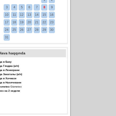
3
4
5
6
7
8
9
10
11
12
13
14
15
16
17
18
19
20
21
22
23
24
25
26
27
28
29
30
31
Hava haqqında
да в Баку
да Гянджа (а/п)
да в Ленкорани
да Закаталы (а/п)
да в Хачмазе
да в Нахичевани
Gismeteo
ноз на 2 недели