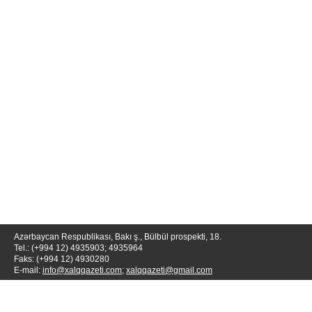
Azərbaycan Respublikası, Bakı ş., Bülbül prospekti, 18.
Tel.: (+994 12) 4935903; 4935964
Faks: (+994 12) 4930280
E-mail:
info@xalqqazeti.com
;
xalqqazeti@gmail.com