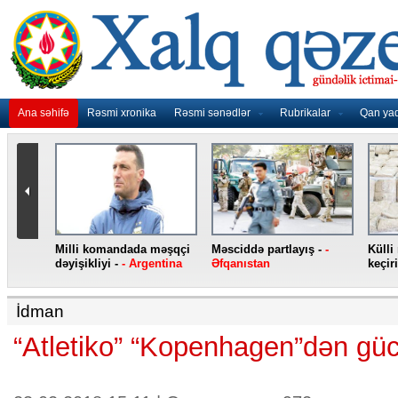
Ana səhifə
Rəsmi xronika
Rəsmi sənədlər
Rubrikalar
Qan ya
nidən
Milli komandada məşqçi
Məsciddə partlayış -
-
Külli
nqo
dəyişikliyi -
- Argentina
Əfqanıstan
keçiri
İdman
“Atletiko” “Kopenhagen”dən güc