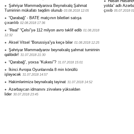
Həsən Həsənovu
Şəhriyar Məmmədyarova Beynəlxalq Şahmat
yolda” adlı Azərb
Turnirinin mükafatı təqdim olunub
çıxıb
03.08.2018 12:05
05.07.2018 0
“Qarabağ” - BATE matçının biletləri satışa
çıxarılıb
02.08.2018 17:36
“Real” “Çelsi”yə 112 milyon avro təklif edib
01.08.2018
12:32
Aksel Vitsel “Borussiya”ya keçə bilər
01.08.2018 12:25
Şəhriyar Məmmədyarov beynəlxalq şahmat turnirinin
qalibidir!
31.07.2018 21:30
“Qarabağ”, yoxsa “Kukesi”?
31.07.2018 15:01
İkinci Avropa Oyunlarında 8 min könüllü
işləyəcək
31.07.2018 14:57
Hakimlərimizə beynəlxalq təyinat
31.07.2018 14:52
Azərbaycan idmanını zirvələrə yüksəldən
lider
30.07.2018 23:45