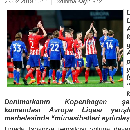
23.02.2018 15:11 | Oxunma sayı: 972
p
Danimarkanın Kopenhagen şəh
komandası Avropa Liqası yarışla
mərhələsində “münasibətləri aydınlaş
Liqada İspaniya təmsilçisi yoluna dava