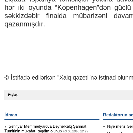
hər iki oyunda “Kopenhagen”dən güclü 
səkkizdəbir finalda mübarizəni dav
qazanmışdır.
© İstifadə edilərkən "Xalq qəzeti"nə istinad olunm
Paylaş
İdman
Redaktorun se
Şəhriyar Məmmədyarova Beynəlxalq Şahmat
Niyə məhz Gə
Turnirinin mükafatı təqdim olunub
03.08.2018 22:29