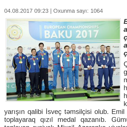
04.08.2017 09:23 | Oxunma sayı: 1064
a
ç
k
yarışın qalibi İsveç təmsilçisi olub. Emi
toplayaraq qızıl medal qazanıb. Gü