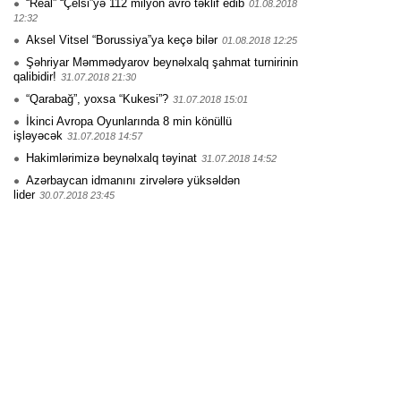
“Real” “Çelsi”yə 112 milyon avro təklif edib
01.08.2018
12:32
Aksel Vitsel “Borussiya”ya keçə bilər
01.08.2018 12:25
Şəhriyar Məmmədyarov beynəlxalq şahmat turnirinin
qalibidir!
31.07.2018 21:30
“Qarabağ”, yoxsa “Kukesi”?
31.07.2018 15:01
İkinci Avropa Oyunlarında 8 min könüllü
işləyəcək
31.07.2018 14:57
Hakimlərimizə beynəlxalq təyinat
31.07.2018 14:52
Azərbaycan idmanını zirvələrə yüksəldən
lider
30.07.2018 23:45