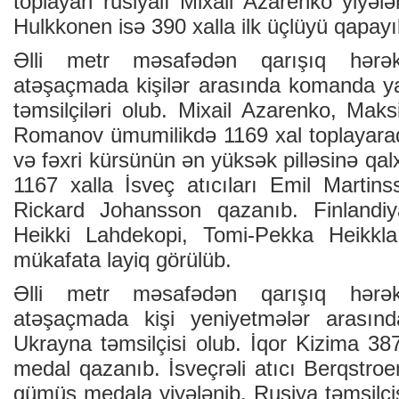
toplayan rusiyalı Mixail Azarenko yiyələn
Hulkkonen isə 390 xalla ilk üçlüyü qapayı
Əlli metr məsafədən qarışıq hərə
atəşaçmada kişilər arasında komanda yar
təmsilçiləri olub. Mixail Azarenko, Mak
Romanov ümumilikdə 1169 xal toplayaraq 
və fəxri kürsünün ən yüksək pilləsinə qa
1167 xalla İsveç atıcıları Emil Martin
Rickard Johansson qazanıb. Finlandiy
Heikki Lahdekopi, Tomi-Pekka Heikkl
mükafata layiq görülüb.
Əlli metr məsafədən qarışıq hərə
atəşaçmada kişi yeniyetmələr arasında
Ukrayna təmsilçisi olub. İqor Kizima 387
medal qazanıb. İsveçrəli atıcı Berqstro
gümüş medala yiyələnib. Rusiya təmsilçi