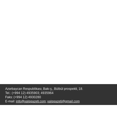
Azərbaycan Respublikası, Bakı ş., Bülbül prospekti, 18.
Tel.: (+994 12) 4935903; 4935964
Faks: (+994 12) 4930280
E-mail:
info@xalqqazeti.com
;
xalqqazeti@gmail.com