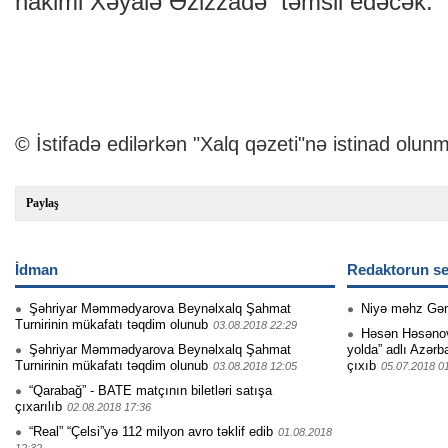
hakimi Xəyalə Əzizzadə təmsil edəcək.
© İstifadə edilərkən "Xalq qəzeti"nə istinad olunm
Paylaş
İdman
Redaktorun se
Şəhriyar Məmmədyarova Beynəlxalq Şahmat
Niyə məhz Gə
Turnirinin mükafatı təqdim olunub
03.08.2018 22:29
Həsən Həsənovu
Şəhriyar Məmmədyarova Beynəlxalq Şahmat
yolda” adlı Azərb
Turnirinin mükafatı təqdim olunub
çıxıb
03.08.2018 12:05
05.07.2018 0
“Qarabağ” - BATE matçının biletləri satışa
çıxarılıb
02.08.2018 17:36
“Real” “Çelsi”yə 112 milyon avro təklif edib
01.08.2018