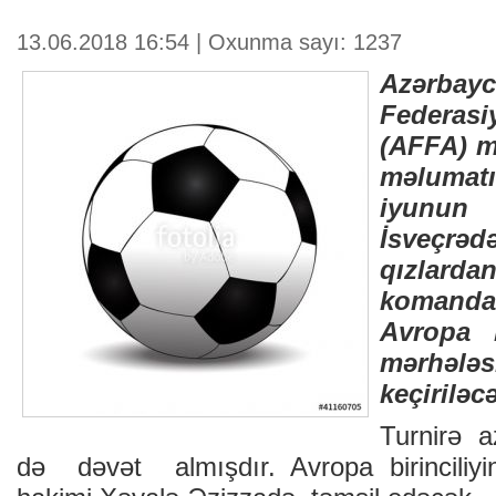
13.06.2018 16:54 | Oxunma sayı: 1237
Azərb
Federasiy
(AFFA) m
məlumatı
iyunun
İsveçr
qızla
komand
Avropa b
mərhəl
keçiriləc
Turnirə 
də dəvət almışdır. Avropa birincili