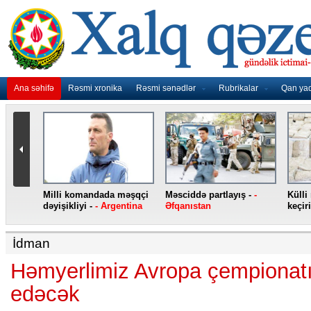
Ana səhifə
Rəsmi xronika
Rəsmi sənədlər
Rubrikalar
Qan ya
nidən
Milli komandada məşqçi
Məsciddə partlayış -
-
Külli
nqo
dəyişikliyi -
- Argentina
Əfqanıstan
keçiri
İdman
Həmyerlimiz Avropa çempionatı
edəcək