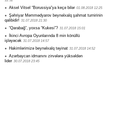
12:32
Aksel Vitsel “Borussiya”ya keçə bilər
01.08.2018 12:25
Şəhriyar Məmmədyarov beynəlxalq şahmat turnirinin
qalibidir!
31.07.2018 21:30
“Qarabağ”, yoxsa “Kukesi”?
31.07.2018 15:01
İkinci Avropa Oyunlarında 8 min könüllü
işləyəcək
31.07.2018 14:57
Hakimlərimizə beynəlxalq təyinat
31.07.2018 14:52
Azərbaycan idmanını zirvələrə yüksəldən
lider
30.07.2018 23:45