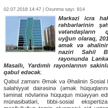
02.07.2018 14:47 | Oxunma sayı: 814
Mərkəzi icra hak
rəhbərlərinin ş
vətəndaşların 
uyğun olaraq, 201
əmək və əhalini
naziri Sahil B
rayonunda Lənkər
Masallı, Yardımlı rayonlarının sakinl
qəbul edəcək.
Qəbul zamanı Əmək və Əhalinin Sosial Mü
səlahiyyət dairəsinə (əmək hüquqların
təminat növlərinə hüququn müəyyən edil
münasibətləri, tibbi-sosial ekspertiz