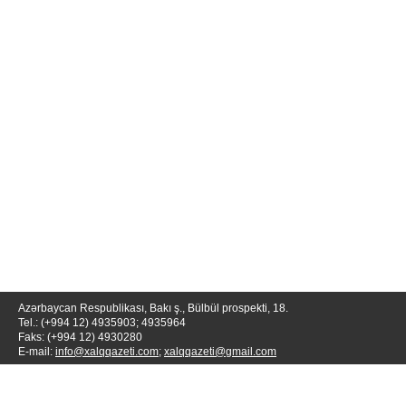
Azərbaycan Respublikası, Bakı ş., Bülbül prospekti, 18.
Tel.: (+994 12) 4935903; 4935964
Faks: (+994 12) 4930280
E-mail:
info@xalqqazeti.com
;
xalqqazeti@gmail.com