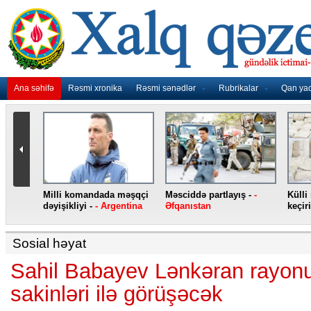
Ana səhifə
Rəsmi xronika
Rəsmi sənədlər
Rubrikalar
Qan ya
nidən
Milli komandada məşqçi
Məsciddə partlayış -
-
Külli
nqo
dəyişikliyi -
- Argentina
Əfqanıstan
keçiri
Sosial həyat
Sahil Babayev Lənkəran rayon
sakinləri ilə görüşəcək