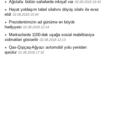
Ağstafa: bütün sahələrdə inkişaf var
02.08.2018 16:43
Həyat yoldaşım tabel silahını döyüş silahı ilə əvəz
etdi
02.08.2018 15:44
Prezidentimizin ad günümə ən böyük
hədiyyəsi
02.08.2018 12:14
Mərkəzlərdə 1100-dək uşağa sosial reabilitasiya
xidmətləri göstərilir
02.08.2018 12:13
Qax-Qıpçaq-Ağyazı avtomobil yolu yenidən
qurulur
01.08.2018 17:32