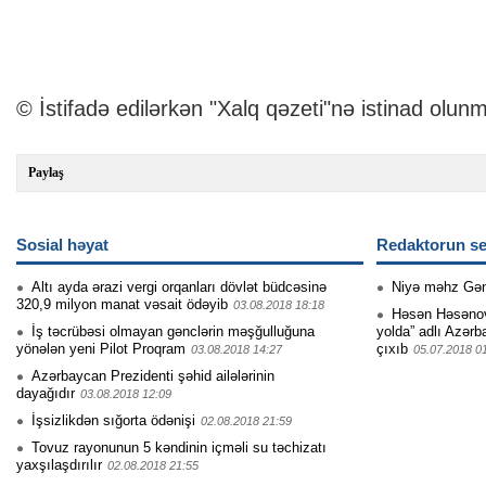
© İstifadə edilərkən "Xalq qəzeti"nə istinad olunm
Paylaş
Sosial həyat
Redaktorun se
Altı ayda ərazi vergi orqanları dövlət büdcəsinə
Niyə məhz Gə
320,9 milyon manat vəsait ödəyib
03.08.2018 18:18
Həsən Həsənovu
İş təcrübəsi olmayan gənclərin məşğulluğuna
yolda” adlı Azərb
yönələn yeni Pilot Proqram
çıxıb
03.08.2018 14:27
05.07.2018 0
Azərbaycan Prezidenti şəhid ailələrinin
dayağıdır
03.08.2018 12:09
İşsizlikdən sığorta ödənişi
02.08.2018 21:59
Tovuz rayonunun 5 kəndinin içməli su təchizatı
yaxşılaşdırılır
02.08.2018 21:55