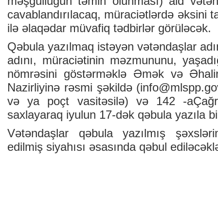
məşğulluğun təmin olunması) aid vətənd
cavablandırılacaq, müraciətlərdə əksini t
ilə əlaqədar müvafiq tədbirlər görüləcək.
Qəbula yazılmaq istəyən vətəndaşlar adın
adını, müraciətinin məzmununu, yaşadı
nömrəsini göstərməklə Əmək və Əhalin
Nazirliyinə rəsmi şəkildə (
info@mlspp.go
və ya poçt vasitəsilə) və 142 -aÇağr
saxlayaraq iyulun 17-dək qəbula yazıla bil
Vətəndaşlar qəbula yazılmış şəxsləri
edilmiş siyahısı əsasında qəbul ediləcəklə