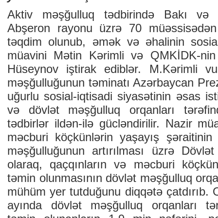
Aktiv məşğulluq tədbirində Bakı və 
Abşeron rayonu üzrə 70 müəssisədən 
təqdim olunub, əmək və əhalinin sosial
müavini Mətin Kərimli və QMKİDK-nin
Hüseynov iştirak ediblər. M.Kərimli vur
məşğulluğunun təminatı Azərbaycan Prezi
uğurlu sosial-iqtisadi siyasətinin əsas ist
və dövlət məşğulluq orqanları tərəfi
tədbirlər ildən-ilə gücləndirilir. Nazir m
məcburi köçkünlərin yaşayış şəraitinin 
məşğulluğunun artırılması üzrə Dövlə
olaraq, qaçqınların və məcburi köçkün
təmin olunmasının dövlət məşğulluq orqan
mühüm yer tutduğunu diqqətə çatdırıb. O bi
ayında dövlət məşğulluq orqanları tə