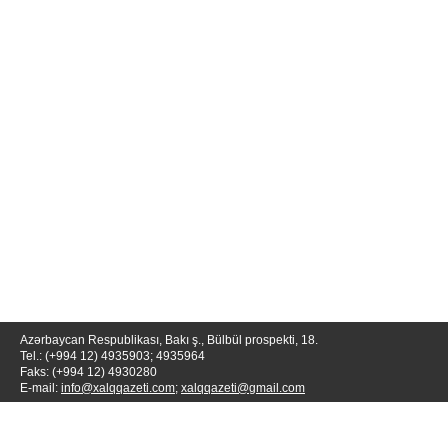
Azərbaycan Respublikası, Bakı ş., Bülbül prospekti, 18.
Tel.: (+994 12) 4935903; 4935964
Faks: (+994 12) 4930280
E-mail:
info@xalqqazeti.com
;
xalqqazeti@gmail.com