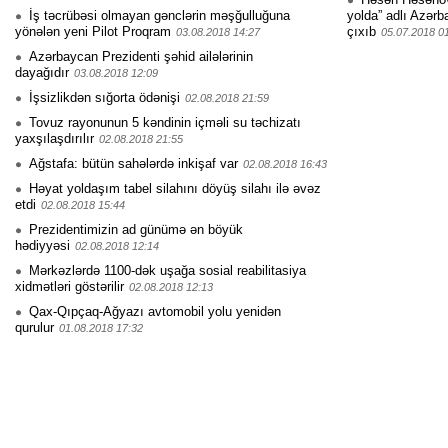
İş təcrübəsi olmayan gənclərin məşğulluğuna
yolda” adlı Azərb
yönələn yeni Pilot Proqram
çıxıb
03.08.2018 14:27
05.07.2018 0
Azərbaycan Prezidenti şəhid ailələrinin
dayağıdır
03.08.2018 12:09
İşsizlikdən sığorta ödənişi
02.08.2018 21:59
Tovuz rayonunun 5 kəndinin içməli su təchizatı
yaxşılaşdırılır
02.08.2018 21:55
Ağstafa: bütün sahələrdə inkişaf var
02.08.2018 16:43
Həyat yoldaşım tabel silahını döyüş silahı ilə əvəz
etdi
02.08.2018 15:44
Prezidentimizin ad günümə ən böyük
hədiyyəsi
02.08.2018 12:14
Mərkəzlərdə 1100-dək uşağa sosial reabilitasiya
xidmətləri göstərilir
02.08.2018 12:13
Qax-Qıpçaq-Ağyazı avtomobil yolu yenidən
qurulur
01.08.2018 17:32