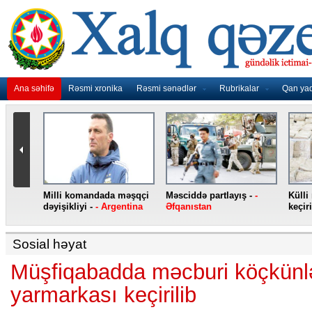
Ana səhifə
Rəsmi xronika
Rəsmi sənədlər
Rubrikalar
Qan ya
nidən
Milli komandada məşqçi
Məsciddə partlayış -
-
Külli
nqo
dəyişikliyi -
- Argentina
Əfqanıstan
keçiri
Sosial həyat
Müşfiqabadda məcburi köçkünl
yarmarkası keçirilib