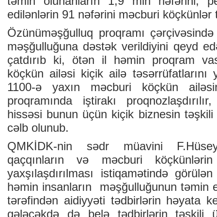
təmin olunanların 1,9 min nəfərini, p
edilənlərin 91 nəfərini məcburi köçkünlər t
Özünüməşğulluq proqramı çərçivəsində 
məşğulluğuna dəstək verildiyini qeyd ed
çatdırıb ki, ötən il həmin proqram va
köçkün ailəsi kiçik ailə təsərrüfatlarını
1100-ə yaxın məcburi köçkün ailəsi
proqramında iştirakı proqnozlaşdırılır
hissəsi bunun üçün kiçik biznesin təşkili
cəlb olunub.
QMKİDK-nin sədr müavini F.Hüse
qaçqınların və məcburi köçkünlərin 
yaxşılaşdırılması istiqamətində görülən
həmin insanların məşğulluğunun təmin 
tərəfindən aidiyyəti tədbirlərin həyata keç
gələcəkdə də belə tədbirlərin təşkili 