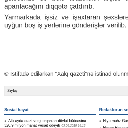
aparılacağını diqqətə çatdırıb.
Yarmarkada işsiz və işaxtaran şəxslər
uyğun boş iş yerlərinə göndərişlər verilib.
© İstifadə edilərkən "Xalq qəzeti"nə istinad olunm
Paylaş
Sosial həyat
Redaktorun se
Altı ayda ərazi vergi orqanları dövlət büdcəsinə
Niyə məhz Gə
320,9 milyon manat vəsait ödəyib
03.08.2018 18:18
Həsən Həsənovu