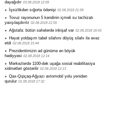
dayağıdır
03.08.2018 12:09
İşsizlikdən sığorta ödənişi
02.08.2018 21:59
Tovuz rayonunun 5 kəndinin içməli su təchizatı
yaxşılaşdırılır
02.08.2018 21:55
Ağstafa: bütün sahələrdə inkişaf var
02.08.2018 16:43
Həyat yoldaşım tabel silahını döyüş silahı ilə əvəz
etdi
02.08.2018 15:44
Prezidentimizin ad günümə ən böyük
hədiyyəsi
02.08.2018 12:14
Mərkəzlərdə 1100-dək uşağa sosial reabilitasiya
xidmətləri göstərilir
02.08.2018 12:13
Qax-Qıpçaq-Ağyazı avtomobil yolu yenidən
qurulur
01.08.2018 17:32