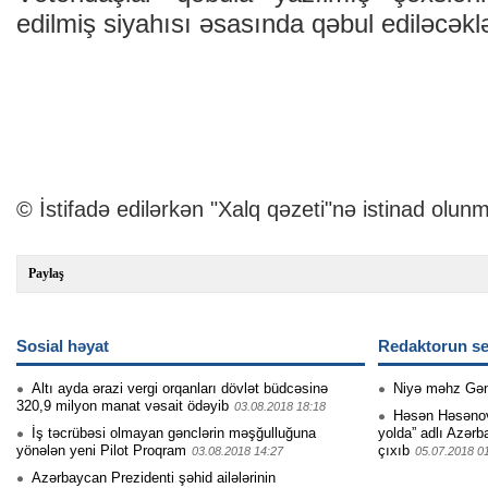
edilmiş siyahısı əsasında qəbul ediləcəklə
© İstifadə edilərkən "Xalq qəzeti"nə istinad olunm
Paylaş
Sosial həyat
Redaktorun se
Altı ayda ərazi vergi orqanları dövlət büdcəsinə
Niyə məhz Gə
320,9 milyon manat vəsait ödəyib
03.08.2018 18:18
Həsən Həsənovu
İş təcrübəsi olmayan gənclərin məşğulluğuna
yolda” adlı Azərb
yönələn yeni Pilot Proqram
çıxıb
03.08.2018 14:27
05.07.2018 0
Azərbaycan Prezidenti şəhid ailələrinin