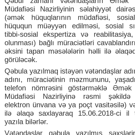
Qəbul zamanı vətəndaşların Əmək v
Müdafiəsi Nazirliyinin səlahiyyət dairə
(əmək hüquqlarının müdafiəsi, sosia
hüququn müəyyən edilməsi, sosial sığ
tibbi-sosial ekspertiza və reabilitasiy
olunması) bağlı müraciətləri cavablandır
əksini tapan məsələlərin həlli ilə əlaqə
görüləcək.
Qəbula yazılmaq istəyən vətəndaşlar adın
adını, müraciətinin məzmununu, yaşad
telefon nömrəsini göstərməklə Əmək 
Müdafiəsi Nazirliyinə rəsmi şəkildə
elektron ünvana və ya poçt vasitəsilə) 
ilə əlaqə saxlayaraq 15.06.2018-ci il 
yazıla bilərlər.
Vətəndaşlar qəbula yazılmış şəxsləri