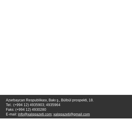
Azərbaycan Respublikası, Bakı ş., Bülbül prospekti, 18.
Tel.: (+994 12) 4935903; 4935964
Faks: (+994 12) 4930280
E-mail:
info@xalqqazeti.com
;
xalqqazeti@gmail.com