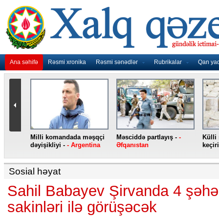
Ana səhifə
Rəsmi xronika
Rəsmi sənədlər
Rubrikalar
Qan ya
nidən
Milli komandada məşqçi
Məsciddə partlayış -
-
Külli
nqo
dəyişikliyi -
- Argentina
Əfqanıstan
keçiri
Sosial həyat
Sahil Babayev Şirvanda 4 şəhə
sakinləri ilə görüşəcək