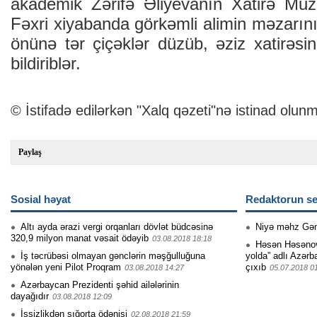
akademik Zərifə Əliyevanın Xatirə Muzey
Fəxri xiyabanda görkəmli alimin məzarını 
önünə tər çiçəklər düzüb, əziz xatirəsin
bildiriblər.
© İstifadə edilərkən "Xalq qəzeti"nə istinad olunm
Paylaş
Sosial həyat
Redaktorun se
Altı ayda ərazi vergi orqanları dövlət büdcəsinə
Niyə məhz Gə
320,9 milyon manat vəsait ödəyib
03.08.2018 18:18
Həsən Həsənovu
İş təcrübəsi olmayan gənclərin məşğulluğuna
yolda” adlı Azərb
yönələn yeni Pilot Proqram
çıxıb
03.08.2018 14:27
05.07.2018 0
Azərbaycan Prezidenti şəhid ailələrinin
dayağıdır
03.08.2018 12:09
İşsizlikdən sığorta ödənişi
02.08.2018 21:59