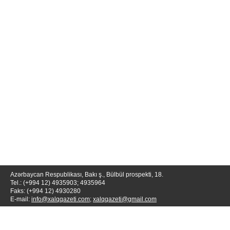
Azərbaycan Respublikası, Bakı ş., Bülbül prospekti, 18.
Tel.: (+994 12) 4935903; 4935964
Faks: (+994 12) 4930280
E-mail:
info@xalqqazeti.com
;
xalqqazeti@gmail.com