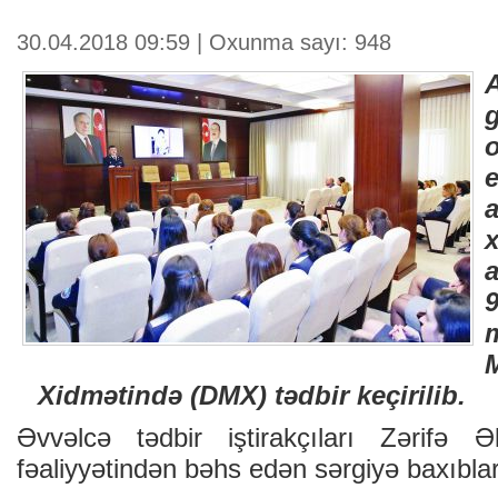
30.04.2018 09:59 | Oxunma sayı: 948
Xidmətində (DMX) tədbir keçirilib.
Əvvəlcə tədbir iştirakçıları Zərifə 
fəaliyyətindən bəhs edən sərgiyə baxıblar