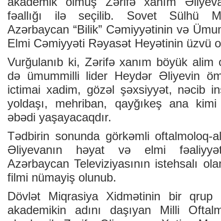
akademik olmuş Zərifə xanım Əliyeva
fəallığı ilə seçilib. Sovet Sülhü M
Azərbaycan “Bilik” Cəmiyyətinin və Ümum­
Elmi Cəmiyyəti Rəyasət Heyətinin üzvü o
Vurğulanıb ki, Zərifə xanım böyük alim
də ümummilli lider Heydər Əliyevin öm
ictimai xadim, gözəl şəxsiyyət, nəcib i
yoldaşı, mehriban, qayğıkeş ana kimi 
əbədi yaşayacaqdır.
Tədbirin sonunda görkəmli oftalmoloq-a
Əliyevanın həyat və elmi fəaliyy
Azərbaycan Televiziyasının istehsalı ol
filmi nümayiş olunub.
Dövlət Miqrasiya Xidmətinin bir qrup
akademikin adını daşıyan Milli Oftal