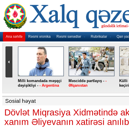
Ana səhifə
Rəsmi xronika
Rəsmi sənədlər
Rubrikalar
Qan ya
nidən
Milli komandada məşqçi
Məsciddə partlayış -
-
Külli
nqo
dəyişikliyi -
- Argentina
Əfqanıstan
keçiri
Sosial həyat
Dövlət Miqrasiya Xidmətində a
xanım Əliyevanın xatirəsi anılıb