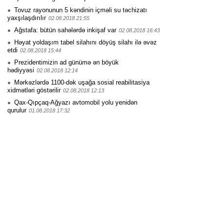
Tovuz rayonunun 5 kəndinin içməli su təchizatı
yaxşılaşdırılır
02.08.2018 21:55
Ağstafa: bütün sahələrdə inkişaf var
02.08.2018 16:43
Həyat yoldaşım tabel silahını döyüş silahı ilə əvəz
etdi
02.08.2018 15:44
Prezidentimizin ad günümə ən böyük
hədiyyəsi
02.08.2018 12:14
Mərkəzlərdə 1100-dək uşağa sosial reabilitasiya
xidmətləri göstərilir
02.08.2018 12:13
Qax-Qıpçaq-Ağyazı avtomobil yolu yenidən
qurulur
01.08.2018 17:32