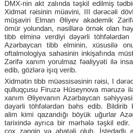
DMX-nin akt zalında təşkil edilmiş tədbir
Xidmət rəisinin müavini, III dərəcəli döv
müşaviri Elman Əliyev akademik Zərif
ömür yolundan, nəsillərə örnək olan həy
tibb elminə verdiyi dəyərli töhfələrdən d
Azərbaycan tibb elminin, xüsusilə on
oftalmologiya sahəsinin inkişafında müs
Zərifə xanım yorulmaz fəaliyyəti ilə in
edib, gözlərə işıq verib.
Xidmətin tibb müəssisəsinin rəisi, I dərə
qulluqçusu Firuzə Hüseynova məruzə ilə
xanım Əliyevanın Azərbaycan səhiyyəsini
dəyərli töhfələrdən bəhs edib. Bildirib 
alim kimi qazandığı böyük uğurlar Azə
tarixində ayrıca bir mərhələ təşkil edir.
çox zəngin və əhatəli olub. İstedadlı a