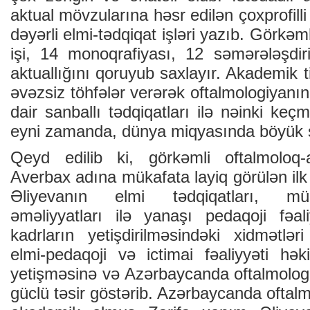
aktual mövzularına həsr edilən çoxprofilli
dəyərli elmi-tədqiqat işləri yazıb. Görkəm
işi, 14 monoqrafiyası, 12 səmərələşdiri
aktuallığını qoruyub saxlayır. Akademik t
əvəzsiz töhfələr verərək oftalmologiyanın
dair sanballı tədqiqatları ilə nəinki k
eyni zamanda, dünya miqyasında böyük 
Qeyd edilib ki, görkəmli oftalmoloq-
Averbax adına mükafata layiq görülən ilk 
Əliyevanın elmi tədqiqatları, mü
əməliyyatları ilə yanaşı pedaqoji fəal
kadrların yetişdirilməsindəki xidmətlə
elmi-pedaqoji və ictimai fəaliyyəti hək
yetişməsinə və Azərbaycanda oftalmologi
güclü təsir göstərib. Azərbaycanda oftalm