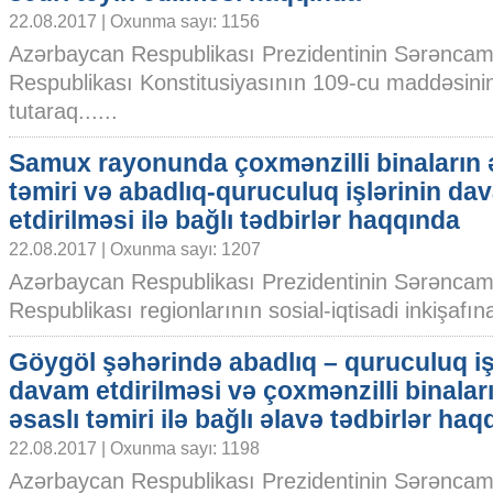
22.08.2017 | Oxunma sayı: 1156
Azərbaycan Respublikası Prezidentinin Sərənc
Respublikası Konstitusiyasının 109-cu maddəsinin
tutaraq......
Samux rayonunda çoxmənzilli binaların 
təmiri və abadlıq-quruculuq işlərinin da
etdirilməsi ilə bağlı tədbirlər haqqında
22.08.2017 | Oxunma sayı: 1207
Azərbaycan Respublikası Prezidentinin Sərənc
Respublikası regionlarının sosial-iqtisadi inkişafına 
Göygöl şəhərində abadlıq – quruculuq iş
davam etdirilməsi və çoxmənzilli binalar
əsaslı təmiri ilə bağlı əlavə tədbirlər ha
22.08.2017 | Oxunma sayı: 1198
Azərbaycan Respublikası Prezidentinin Sərənc