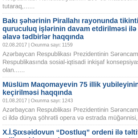
tutaraq,......
Bakı şəhərinin Pirallahı rayonunda tikinti
quruculuq işlərinin davam etdirilməsi ilə
əlavə tədbirlər haqqında
02.08.2017 | Oxunma sayı: 1159
Azərbaycan Respublikası Prezidentinin Sərənc
Respublikasında sosial-iqtisadi inkişaf konsepsiyas
olan......
Müslüm Maqomayevin 75 illik yubileyini
keçirilməsi haqqında
01.08.2017 | Oxunma sayı: 1243
Azərbaycan Respublikası Prezidentinin Sərənca
ci ildə dünya şöhrətli opera və estrada müğənnisi,
X.İ.Şıxsəidovun “Dostluq” ordeni ilə təlti