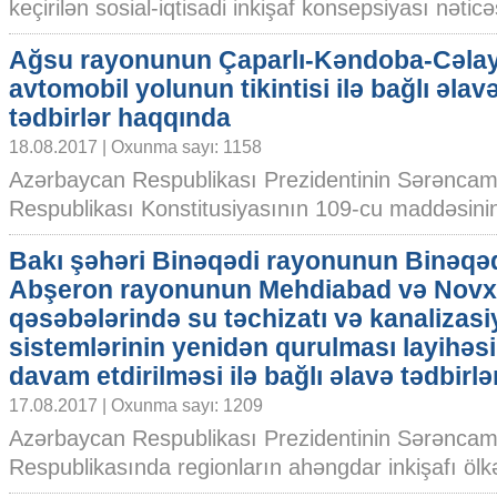
keçirilən sosial-iqtisadi inkişaf konsepsiyası nəticəs
Ağsu rayonunun Çaparlı-Kəndoba-Cəlay
avtomobil yolunun tikintisi ilə bağlı əlav
tədbirlər haqqında
18.08.2017 | Oxunma sayı: 1158
Azərbaycan Respublikası Prezidentinin Sərənc
Respublikası Konstitusiyasının 109-cu maddəsinin 
Bakı şəhəri Binəqədi rayonunun Binəqəd
Abşeron rayonunun Mehdiabad və Novx
qəsəbələrində su təchizatı və kanalizasi
sistemlərinin yenidən qurulması layihəsi
davam etdirilməsi ilə bağlı əlavə tədbirl
17.08.2017 | Oxunma sayı: 1209
Azərbaycan Respublikası Prezidentinin Sərənc
Respublikasında regionların ahəngdar inkişafı ölkə