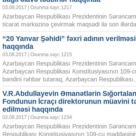
03.08.2017 | Oxunma sayı: 1217
Azərbaycan Respublikası Prezidentinin Sərənca
ticarət mərkəzinə çevirmək məqsədi ilə son illərdə.
“20 Yanvar Şəhidi” fəxri adının verilməsi
haqqında
03.08.2017 | Oxunma sayı: 1215
Azərbaycan Respublikası Prezidentinin Sərənca
Azərbaycan Respublikası Konstitusiyasının 109-c
bəndini rəhbər tutaraq, Azərbaycan Respublikası..
V.R.Abdullayevin Əmanətlərin Sığortala
Fondunun İcraçı direktorunun müavini t
edilməsi haqqında
02.08.2017 | Oxunma sayı: 1234
Azərbaycan Respublikası Prezidentinin Sərənc
Respublikası Konstitusiyasının 109-cu maddəsinin