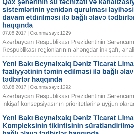
Qax şəhərinin su təchizatı və kanalizasi
sistemlərinin yenidən qurulması layihəsi
davam etdirilməsi ilə bağlı əlavə tədbirlə
haqqında
07.08.2017 | Oxunma sayı: 1229
Azərbaycan Respublikası Prezidentinin Sərənc
Respublikası regionlarının ahəngdar inkişafı, əhalini
Yeni Bakı Beynəlxalq Dəniz Ticarət Lima
fəaliyyətinin təmin edilməsi ilə bağlı əla
tədbirlər haqqında
03.08.2017 | Oxunma sayı: 1292
Azərbaycan Respublikası Prezidentinin Sərəncamı
inkişaf konsepsiyasının prioritetlərinə uyğun olaraq
Yeni Bakı Beynəlxalq Dəniz Ticarət Lima
Kompleksinin tikintisinin sürətləndirilməs
bağlı əlavə tədbirlər haqqında