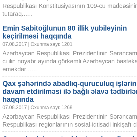
Respublikası Konstitusiyasının 109-cu maddəsinin
tutaraq......
Emin Sabitoğlunun 80 illik yubileyinin
keçirilməsi haqqında
07.08.2017 | Oxunma sayı: 1201
Azərbaycan Respublikası Prezidentinin Sərənca
ci ilin noyabr ayında görkəmli Azərbaycan bəstəkarı
əməkdar......
Qax şəhərində abadlıq-quruculuq işlərin
davam etdirilməsi ilə bağlı əlavə tədbirlə
haqqında
07.08.2017 | Oxunma sayı: 1268
Azərbaycan Respublikası Prezidentinin Sərənc
Respublikası regionlarının sosial-iqtisadi inkişafı d