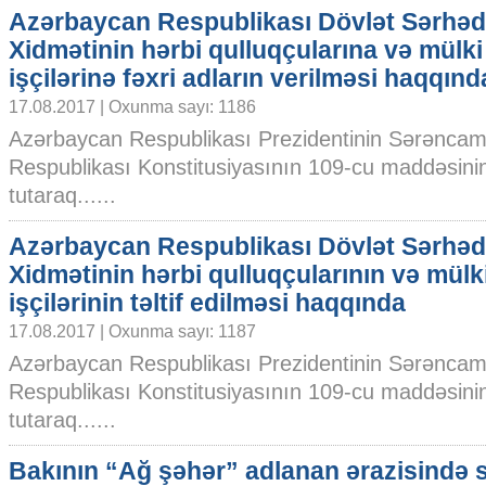
Azərbaycan Respublikası Dövlət Sərhəd
Xidmətinin hərbi qulluqçularına və mülki
işçilərinə fəxri adların verilməsi haqqınd
17.08.2017 | Oxunma sayı: 1186
Azərbaycan Respublikası Prezidentinin Sərənc
Respublikası Konstitusiyasının 109-cu maddəsinin
tutaraq......
Azərbaycan Respublikası Dövlət Sərhəd
Xidmətinin hərbi qulluqçularının və mülk
işçilərinin təltif edilməsi haqqında
17.08.2017 | Oxunma sayı: 1187
Azərbaycan Respublikası Prezidentinin Sərənc
Respublikası Konstitusiyasının 109-cu maddəsini
tutaraq......
Bakının “Ağ şəhər” adlanan ərazisində 