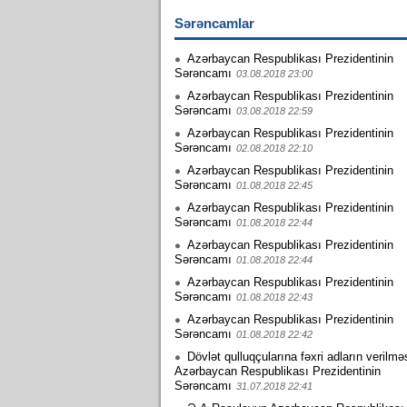
Sərəncamlar
Azərbaycan Respublikası Prezidentinin
Sərəncamı
03.08.2018 23:00
Azərbaycan Respublikası Prezidentinin
Sərəncamı
03.08.2018 22:59
Azərbaycan Respublikası Prezidentinin
Sərəncamı
02.08.2018 22:10
Azərbaycan Respublikası Prezidentinin
Sərəncamı
01.08.2018 22:45
Azərbaycan Respublikası Prezidentinin
Sərəncamı
01.08.2018 22:44
Azərbaycan Respublikası Prezidentinin
Sərəncamı
01.08.2018 22:44
Azərbaycan Respublikası Prezidentinin
Sərəncamı
01.08.2018 22:43
Azərbaycan Respublikası Prezidentinin
Sərəncamı
01.08.2018 22:42
Dövlət qulluqçularına fəxri adların verilm
Azərbaycan Respublikası Prezidentinin
Sərəncamı
31.07.2018 22:41