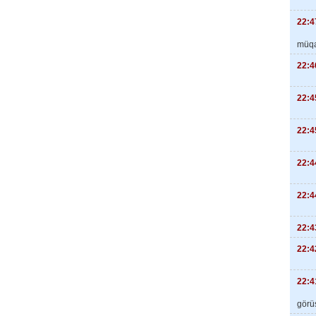
22:4
müqa
22:4
22:4
22:4
22:4
22:4
22:4
22:4
22:4
görüş