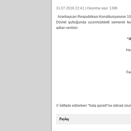
31.07.2018 22:41 | Oxunma sayı: 1396
Azərbaycan Respublikası Konstitusiyasının 10
Dövlət qulluğunda uzunmüddətli səmərəli fəa
adları ­verilsin:
“Ə
Hə
Fə
© İstifadə edilərkən "Xalq qəzeti"nə istinad olun
Paylaş