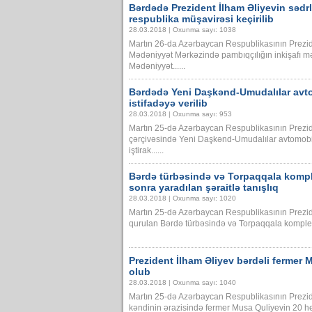
Bərdədə Prezident İlham Əliyevin sədrli
respublika müşavirəsi keçirilib
28.03.2018 | Oxunma sayı: 1038
Martın 26-da Azərbaycan Respublikasının Preziden
Mədəniyyət Mərkəzində pambıqçılığın inkişafı məs
Mədəniyyət......
Bərdədə Yeni Daşkənd-Umudalılar avt
istifadəyə verilib
28.03.2018 | Oxunma sayı: 953
Martın 25-də Azərbaycan Respublikasının Prezid
çərçivəsində Yeni Daşkənd-Umudalılar avtomobi
iştirak......
Bərdə türbəsində və Torpaqqala komp
sonra yaradılan şəraitlə tanışlıq
28.03.2018 | Oxunma sayı: 1020
Martın 25-də Azərbaycan Respublikasının Prezide
qurulan Bərdə türbəsində və Torpaqqala kompleksi
Prezident İlham Əliyev bərdəli fermer M
olub
28.03.2018 | Oxunma sayı: 1040
Martın 25-də Azərbaycan Respublikasının Prezid
kəndinin ərazisində fermer Musa Quliyevin 20 hekta