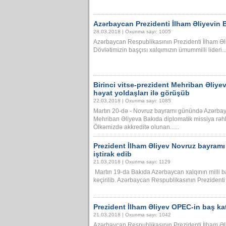
Azərbaycan Prezidenti İlham Əliyevin 
28.03.2018 | Oxunma sayı: 1005
Azərbaycan Respublikasının Prezidenti İlham Əl
Dövlətimizin başçısı xalqımızın ümummilli lideri....
Birinci vitse-prezident Mehriban Əliye
həyat yoldaşları ilə görüşüb
22.03.2018 | Oxunma sayı: 1085
Martın 20-də - Novruz bayramı günündə Azərbayca
Mehriban Əliyeva Bakıda diplomatik missiya rəhbə
Ölkəmizdə akkreditə olunan......
Prezident İlham Əliyev Novruz bayram
iştirak edib
21.03.2018 | Oxunma sayı: 1129
Martın 19-da Bakıda Azərbaycan xalqının milli 
keçirilib. Azərbaycan Respublikasının Prezidenti İ
Prezident İlham Əliyev OPEC-in baş kat
21.03.2018 | Oxunma sayı: 1042
Azərbaycan Respublikasının Prezidenti İlham Əli