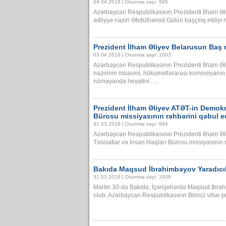
04.04.2018 | Oxunma sayı: 995
Azərbaycan Respublikasının Prezidenti İlham Əl
ədliyyə naziri Əbdülhəmid Gülün başçılıq etdiyi 
Prezident İlham Əliyev Belarusun Baş 
03.04.2018 | Oxunma sayı: 1003
Azərbaycan Respublikasının Prezidenti İlham Əl
nazirinin müavini, hökumətlərarası komissiyanı
nümayəndə heyətini......
Prezident İlham Əliyev ATƏT-in Demokra
Bürosu missiyasının rəhbərini qəbul e
31.03.2018 | Oxunma sayı: 994
Azərbaycan Respublikasının Prezidenti İlham Ə
Təsisatlar və İnsan Haqları Bürosu missiyasının r
Bakıda Maqsud İbrahimbəyov Yaradıcılı
31.03.2018 | Oxunma sayı: 1009
Martın 30-da Bakıda, İçərişəhərdə Maqsud İbrah
olub. Azərbaycan Respublikasının Birinci vitse-pre