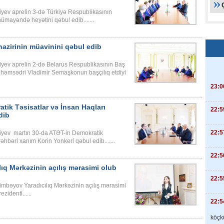
iyev aprelin 3-də Türkiyə Respublikasının
nümayəndə heyətini qəbul edib.......
nazirinin müavinini qəbul edib
iyev aprelin 2-də Belarus Respublikasının Baş
n həmsədri Vladimir Semaşkonun başçılıq etdiyi
23:0
tik Təsisatlar və İnsan Haqları
22:5
dib
22:5
liyev martın 30-da ATƏT-in Demokratik
əhbəri xanım Korin Yonkeri qəbul edib.......
22:5
q Mərkəzinin açılış mərasimi olub
22:5
imbəyov Yaradıcılıq Mərkəzinin açılış mərasimi
zidenti......
22:5
köçkü