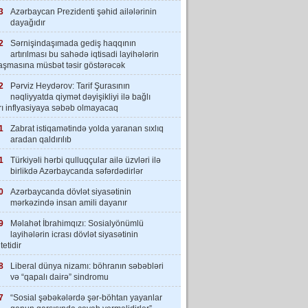
3
Azərbaycan Prezidenti şəhid ailələrinin
dayağıdır
2
Sərnişindaşımada gediş haqqının
artırılması bu sahədə iqtisadi layihələrin
laşmasına müsbət təsir göstərəcək
2
Pərviz Heydərov: Tarif Şurasının
nəqliyyatda qiymət dəyişikliyi ilə bağlı
rı inflyasiyaya səbəb olmayacaq
1
Zabrat istiqamətində yolda yaranan sıxlıq
aradan qaldırılıb
1
Türkiyəli hərbi qulluqçular ailə üzvləri ilə
birlikdə Azərbaycanda səfərdədirlər
0
Azərbaycanda dövlət siyasətinin
mərkəzində insan amili dayanır
9
Məlahət İbrahimqızı: Sosialyönümlü
layihələrin icrası dövlət siyasətinin
tetidir
8
Liberal dünya nizamı: böhranın səbəbləri
və “qapalı dairə” sindromu
7
“Sosial şəbəkələrdə şər-böhtan yayanlar