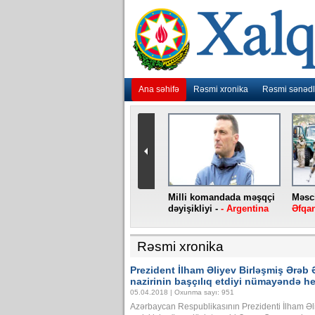
Ana səhifə
Rəsmi xronika
Rəsmi sənədl
urlar
“Ebola” virusu yenidən
Milli komandada məşqçi
Məsci
aniya
baş qaldırıb -
- Konqo
dəyişikliyi -
- Argentina
Əfqan
Rəsmi xronika
Prezident İlham Əliyev Birləşmiş Ərəb Əm
nazirinin başçılıq etdiyi nümayəndə he
05.04.2018 | Oxunma sayı: 951
Azərbaycan Respublikasının Prezidenti İlham Əli