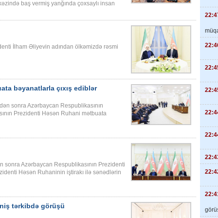
kəzində baş vermiş yanğında çoxsaylı insan
22:4
müqa
22:4
enti İlham Əliyevin adından ölkəmizdə rəsmi
22:4
ata bəyanatlarla çıxış ediblər
22:4
ndən sonra Azərbaycan Respublikasının
22:4
kasının Prezidenti Həsən Ruhani mətbuata
22:4
22:4
an sonra Azərbaycan Respublikasının Prezidenti
22:4
zidenti Həsən Ruhaninin iştirakı ilə sənədlərin
22:4
eniş tərkibdə görüşü
görüş