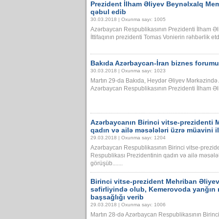
Prezident İlham Əliyev Beynəlxalq Mem
qəbul edib
30.03.2018 | Oxunma sayı: 1005
Azərbaycan Respublikasının Prezidenti İlham Ə
İttifaqının prezidenti Tomas Vonierin rəhbərlik et
Bakıda Azərbaycan-İran biznes forumu 
30.03.2018 | Oxunma sayı: 1023
Martın 29-da Bakıda, Heydər Əliyev Mərkəzində A
Azərbaycan Respublikasının Prezidenti İlham Əliye
Azərbaycanın Birinci vitse-prezidenti 
qadın və ailə məsələləri üzrə müavini 
29.03.2018 | Oxunma sayı: 1204
Azərbaycan Respublikasının Birinci vitse-prezid
Respublikası Prezidentinin qadın və ailə məsələl
görüşüb.......
Birinci vitse-prezident Mehriban Əliy
səfirliyində olub, Kemerovoda yanğın 
başsağlığı verib
29.03.2018 | Oxunma sayı: 1006
Martın 28-də Azərbaycan Respublikasının Birinci