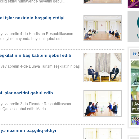
çılıq etdiyi nümayəndə heyətini qəbul......
i işlər nazirinin başçılıq etdiyi
iyev aprelin 4-də Hindistan Respublikasının
 etdiyi nümayəndə heyətini qəbul edib. ......
şkilatının baş katibini qəbul edib
yev aprelin 4-də Dünya Turizm Təşkilatının baş
 işlər nazirini qəbul edib
I A
I A
iyev aprelin 3-də Ekvador Respublikasının
xat
müd
 Qarsesi qəbul edib. Maria......
yə nazirinin başçılıq etdiyi