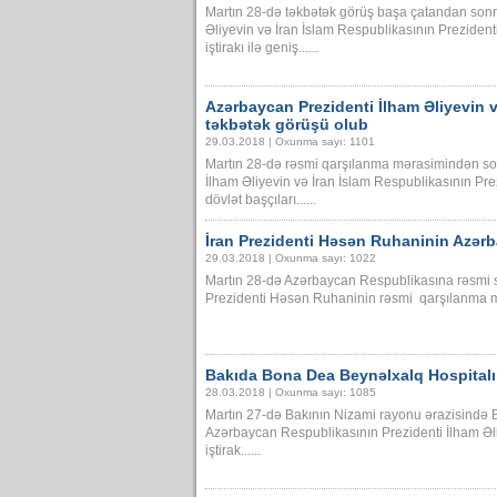
Martın 28-də təkbətək görüş başa çatandan sonr
Əliyevin və İran İslam Respublikasının Prezide
iştirakı ilə geniş......
Azərbaycan Prezidenti İlham Əliyevin 
təkbətək görüşü olub
29.03.2018 | Oxunma sayı: 1101
Martın 28-də rəsmi qarşılanma mərasimindən so
İlham Əliyevin və İran İslam Respublikasının Pr
dövlət başçıları......
İran Prezidenti Həsən Ruhaninin Azərb
29.03.2018 | Oxunma sayı: 1022
Martın 28-də Azərbaycan Respublikasına rəsmi s
Prezidenti Həsən Ruhaninin rəsmi qarşılanma mə
Bakıda Bona Dea Beynəlxalq Hospitalın
28.03.2018 | Oxunma sayı: 1085
Martın 27-də Bakının Nizami rayonu ərazisində B
Azərbaycan Respublikasının Prezidenti İlham Əli
iştirak......