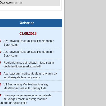
Çox oxunanlar
Xəbərlər
03.08.2018
0
Azərbaycan Respublikası Prezidentinin
Sərəncamı
9
Azərbaycan Respublikası Prezidentinin
Sərəncamı
7
Regionların sosial-iqtisadi inkişafı daim
dövlətin diqqət mərkəzindədir
6
Azərbaycanın neft strategiyası davamlı və
sabit inkişafa təminat yaradır
5
VII Beynəlxalq Multikulturalizm Yay
Məktəbinin iştirakçıları İsmayıllıda
4
Sumqayıtda yerləşən yataqxanalarda
müvəqqəti məskunlaşmış məcburi
nlərlə görüş keçirilib