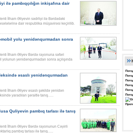
yi ilə pambıqçılığın inkişafına dair
ti İlham Əliyevin sədrliyi ilə Bərdədəki
ələlərinə dair respublika müşavirəsi keçirilib.
omobil yolu yenidənqurmadan sonra
enti İlham Əliyev Bərdə rayonuna səfəri
l yolunun yenidənqurmadan sonra açılışında
Пого
leksində əsaslı yenidənqurmadan
Пого
Пого
Пого
Пого
nti İlham Əliyev əsaslı şəkildə yenidən
Пого
ndə yaradılan şəraitlə tanış......
Прог
usa Quliyevin pambıq tarlası ilə tanış
enti İlham Əliyev Bərdə rayonunun Cəyirli
rlıq pambıq tarlası ilə tanış......