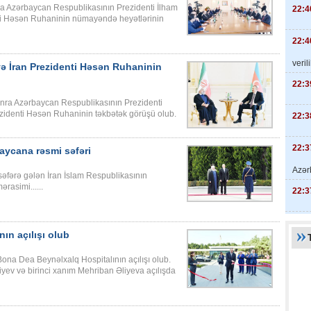
a Azərbaycan Respublikasının Prezidenti İlham
22:4
nti Həsən Ruhaninin nümayəndə heyətlərinin
22:4
veril
və İran Prezidenti Həsən Ruhaninin
22:3
nra Azərbaycan Respublikasının Prezidenti
ezidenti Həsən Ruhaninin təkbətək görüşü olub.
22:3
22:3
aycana rəsmi səfəri
Azər
əfərə gələn İran İslam Respublikasının
rasimi......
22:3
ın açılışı olub
ona Dea Beynəlxalq Hospitalının açılışı olub.
yev və birinci xanım Mehriban Əliyeva açılışda