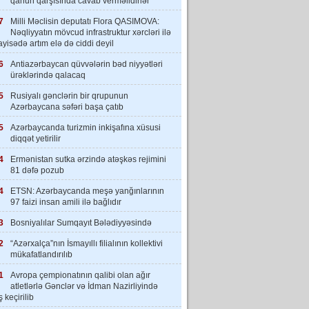
qanun qarşısında cavab verməlidirlər”
7
Milli Məclisin deputatı Flora QASIMOVA:
Nəqliyyatın mövcud infrastruktur xərcləri ilə
yisədə artım elə də ciddi deyil
6
Antiazərbaycan qüvvələrin bəd niyyətləri
ürəklərində qalacaq
5
Rusiyalı gənclərin bir qrupunun
Azərbaycana səfəri başa çatıb
5
Azərbaycanda turizmin inkişafına xüsusi
diqqət yetirilir
4
Ermənistan sutka ərzində atəşkəs rejimini
81 dəfə pozub
4
ETSN: Azərbaycanda meşə yanğınlarının
97 faizi insan amili ilə bağlıdır
3
Bosniyalılar Sumqayıt Bələdiyyəsində
2
“Azərxalça”nın İsmayıllı filialının kollektivi
mükafatlandırılıb
1
Avropa çempionatının qalibi olan ağır
atletlərlə Gənclər və İdman Nazirliyində
 keçirilib