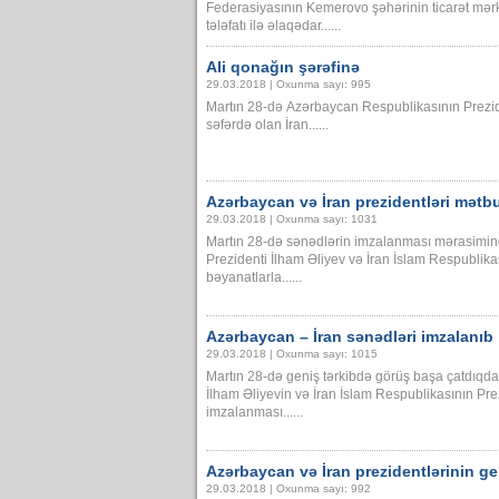
Federasiyasının Kemerovo şəhərinin ticarət mər
tələfatı ilə əlaqədar......
Ali qonağın şərəfinə
29.03.2018 | Oxunma sayı: 995
Martın 28-də Azərbaycan Respublikasının Prezid
səfərdə olan İran......
Azərbaycan və İran prezidentləri mətbu
29.03.2018 | Oxunma sayı: 1031
Martın 28-də sənədlərin imzalanması mərasimi
Prezidenti İlham Əliyev və İran İslam Respubli
bəyanatlarla......
Azərbaycan – İran sənədləri imzalanıb
29.03.2018 | Oxunma sayı: 1015
Martın 28-də geniş tərkibdə görüş başa çatdıqd
İlham Əliyevin və İran İslam Respublikasının Pre
imzalanması......
Azərbaycan və İran prezidentlərinin g
29.03.2018 | Oxunma sayı: 992