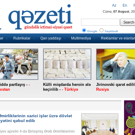
Az
En
Cümə,
07 Avgust
, 2
Google
Saytdaxili
ər
Rubrikalar
Qan yaddaşı
Multimediya
Reklamlar və elanlar
ddə partlayış -
-
Külli miqdarda heroin ələ
Jirinovski qarət edili
ıstan
keçirilib -
- Türkiyə
Rusiya
irliklərinin xarici işlər üzrə dövlət
yətini qəbul edib
yev aprelin 4-də Birləşmiş Ərəb Əmirliklərinin