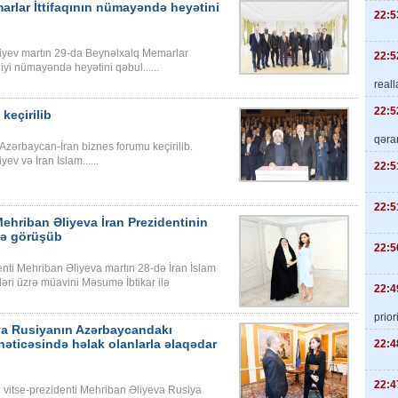
arlar İttifaqının nümayəndə heyətini
22:5
liyev martın 29-da Beynəlxalq Memarlar
22:5
diyi nümayəndə heyətini qəbul......
real
22:5
keçirilib
qəra
zərbaycan-İran biznes forumu keçirilib.
v və İran İslam......
22:5
22:5
Mehriban Əliyeva İran Prezidentinin
ilə görüşüb
22:5
enti Mehriban Əliyeva martın 28-də İran İslam
əri üzrə müavini Məsumə İbtikar ilə
22:4
priori
eva Rusiyanın Azərbaycandakı
nəticəsində həlak olanlarla əlaqədar
22:4
22:4
 vitse-prezidenti Mehriban Əliyeva Rusiya