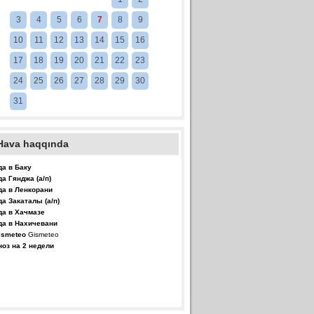
3
4
5
6
7
8
9
10
11
12
13
14
15
16
17
18
19
20
21
22
23
24
25
26
27
28
29
30
31
Hava haqqında
да в Баку
да Гянджа (а/п)
да в Ленкорани
да Закаталы (а/п)
да в Хачмазе
да в Нахичевани
Gismeteo
ноз на 2 недели