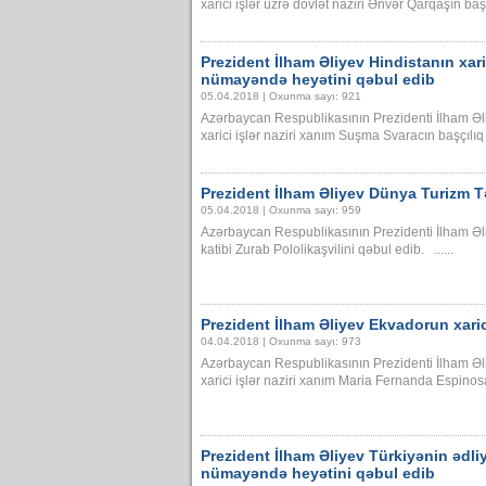
xarici işlər üzrə dövlət naziri Ənvər Qarqaşın baş
Prezident İlham Əliyev Hindistanın xaric
nümayəndə heyətini qəbul edib
05.04.2018 | Oxunma sayı: 921
Azərbaycan Respublikasının Prezidenti İlham Əl
xarici işlər naziri xanım Suşma Svaracın başçılıq
Prezident İlham Əliyev Dünya Turizm Tə
05.04.2018 | Oxunma sayı: 959
Azərbaycan Respublikasının Prezidenti İlham Əli
katibi Zurab Pololikaşvilini qəbul edib. ......
Prezident İlham Əliyev Ekvadorun xarici
04.04.2018 | Oxunma sayı: 973
Azərbaycan Respublikasının Prezidenti İlham Əl
xarici işlər naziri xanım Maria Fernanda Espinosa
Prezident İlham Əliyev Türkiyənin ədliy
nümayəndə heyətini qəbul edib