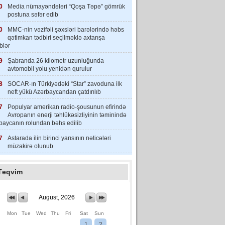
0
Media nümayəndələri “Qoşa Təpə” gömrük
postuna səfər edib
0
MMC-nin vəzifəli şəxsləri barələrində həbs
qətimkan tədbiri seçilməklə axtarışa
iblər
9
Şabranda 26 kilometr uzunluğunda
avtomobil yolu yenidən qurulur
8
SOCAR-ın Türkiyədəki “Star” zavoduna ilk
neft yükü Azərbaycandan çatdırılıb
7
Populyar amerikan radio-şousunun efirində
Avropanın enerji təhlükəsizliyinin təminində
baycanın rolundan bəhs edilib
7
Astarada ilin birinci yarısının nəticələri
müzakirə olunub
Təqvim
August, 2026
Mon
Tue
Wed
Thu
Fri
Sat
Sun
1
2