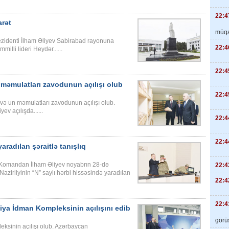
22:4
arət
müqa
zidenti İlham Əliyev Sabirabad rayonuna
22:4
illi lideri Heydər......
22:4
məmulatları zavodunun açılışı olub
22:4
ə un məmulatları zavodunun açılışı olub.
v açılışda......
22:4
22:4
radılan şəraitlə tanışlıq
ş Komandan İlham Əliyev noyabrın 28-də
22:4
zirliyinin “N” saylı hərbi hissəsində yaradılan
22:4
22:4
iya İdman Kompleksinin açılışını edib
görüş
ksinin açılışı olub. Azərbaycan