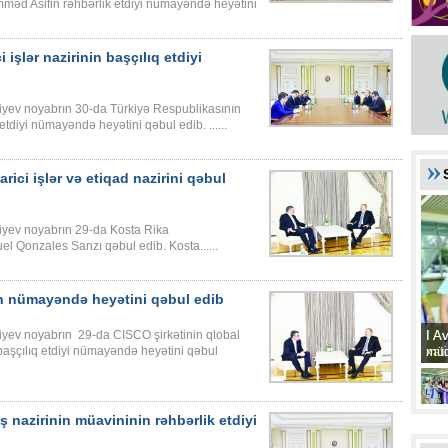
mməd Asifin rəhbərlik etdiyi nümayəndə heyətini
 işlər nazirinin başçılıq etdiyi
iyev noyabrın 30-da Türkiyə Respublikasının
etdiyi nümayəndə heyətini qəbul edib. ......
rici işlər və etiqad nazirini qəbul
iyev noyabrın 29-da Kosta Rika
uel Qonzales Sanzı qəbul edib. Kosta......
in nümayəndə heyətini qəbul edib
I A
I A
yev noyabrın ­ 29-da CISCO şirkətinin qlobal
xat
müd
 başçılıq etdiyi nümayəndə heyətini qəbul
ş nazirinin müavininin rəhbərlik etdiyi