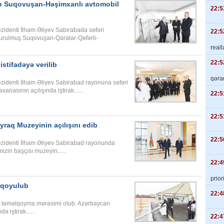
an Suqovuşan-Həşimxanlı avtomobil
22:5
identi İlham Əliyev Sabirabada səfəri
22:5
qurulmuş Suqovuşan-Qaralar-Qəfərli-
real
22:5
stifadəyə verilib
qəra
identi İlham Əliyev Sabirabad rayonuna səfəri
nasının açılışında iştirak......
22:5
22:5
yraq Muzeyinin açılışını edib
22:5
zidenti İlham Əliyev Sabirabad rayonunda
izin başçısı muzeyin......
22:4
priori
 qoyulub
22:4
 təməlqoyma mərasimi olub. Azərbaycan
 iştirak......
22:4