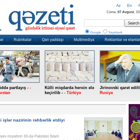
Az
En
Cümə,
07 Avgust
, 2
Google
Saytdaxili
ər
Rubrikalar
Qan yaddaşı
Multimediya
Reklamlar və elanlar
ddə partlayış -
-
Külli miqdarda heroin ələ
Jirinovski qarət edili
ıstan
keçirilib -
- Türkiyə
Rusiya
 işlər nazirinin rəhbərlik etdiyi
iyev noyabrın 30-da Pakistan İslam