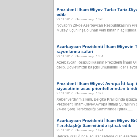
Prezident İlham Əliyev Tərtər Tarix-Diy
edib
29.11.2017 | Oxunma sayı: 1370
Noyabrın 28-də Azərbaycan Respublikasının Prezi
Muzeyi üçün inşa olunan yeni binanın açılışında işt
Azərbaycan Prezidenti İlham Əliyevin 
rayonlarına səfəri
29.11.2017 | Oxunma sayı: 1354
Azərbaycan Respublikasının Prezidenti İlham Əl
gəlib. Dövlətimizin başçısı ümummilli lider Heydər 
Prezident İlham Əliyev: Avropa İttifaqı 
siyasətinin əsas prioritetlərindən biridi
27.11.2017 | Oxunma sayı: 1397
Xəbər verdiyimiz kimi, Belçika Krallığında işgü
Prezidenti İlham Əliyev Avropa İttifaqı Şurasının
24-də Şərq Tərəfdaşlığı Sammitində iştirak......
Azərbaycan Prezidenti İlham Əliyev Brü
Tərəfdaşlığı Sammitində iştirak edib
25.11.2017 | Oxunma sayı: 1474
Belçika Krallığında işgüzar səfərdə olan Azərba