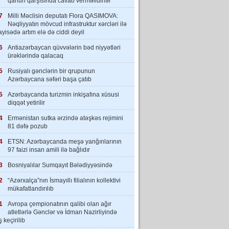
qanun qarşısında cavab verməlidirlər”
7
Milli Məclisin deputatı Flora QASIMOVA:
Nəqliyyatın mövcud infrastruktur xərcləri ilə
yisədə artım elə də ciddi deyil
6
Antiazərbaycan qüvvələrin bəd niyyətləri
ürəklərində qalacaq
5
Rusiyalı gənclərin bir qrupunun
Azərbaycana səfəri başa çatıb
5
Azərbaycanda turizmin inkişafına xüsusi
diqqət yetirilir
4
Ermənistan sutka ərzində atəşkəs rejimini
81 dəfə pozub
4
ETSN: Azərbaycanda meşə yanğınlarının
97 faizi insan amili ilə bağlıdır
3
Bosniyalılar Sumqayıt Bələdiyyəsində
2
“Azərxalça”nın İsmayıllı filialının kollektivi
mükafatlandırılıb
1
Avropa çempionatının qalibi olan ağır
atletlərlə Gənclər və İdman Nazirliyində
 keçirilib