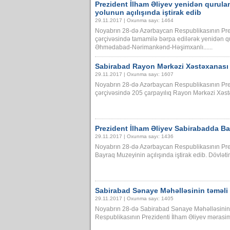
Prezident İlham Əliyev yenidən qurul
yolunun açılışında iştirak edib
29.11.2017 | Oxunma sayı: 1464
Noyabrın 28-də Azərbaycan Respublikasının Prez
çərçivəsində tamamilə bərpa edilərək yenidən 
Əhmədabad-Nərimankənd-Həşimxanlı......
Sabirabad Rayon Mərkəzi Xəstəxanası i
29.11.2017 | Oxunma sayı: 1607
Noyabrın 28-də Azərbaycan Respublikasının Prez
çərçivəsində 205 çarpayılıq Rayon Mərkəzi Xəstəxa
Prezident İlham Əliyev Sabirabadda Ba
29.11.2017 | Oxunma sayı: 1436
Noyabrın 28-də Azərbaycan Respublikasının Pre
Bayraq Muzeyinin açılışında iştirak edib. Dövlətim
Sabirabad Sənaye Məhəlləsinin təməli
29.11.2017 | Oxunma sayı: 1405
Noyabrın 28-də Sabirabad Sənaye Məhəlləsinin
Respublikasının Prezidenti İlham Əliyev mərasimdə