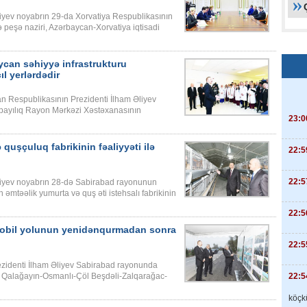
iyev noyabrın 29-da Xorvatiya Respublikasının
və peşə naziri, Azərbaycan-Xorvatiya iqtisadi
ycan səhiyyə infrastrukturu
 yerlərdədir
n Respublikasının Prezidenti İlham Əliyev
rpayılıq Rayon Mərkəzi Xəstəxanasının
23:0
uşçuluq fabrikinin fəaliyyəti ilə
22:5
22:5
liyev noyabrın 28-də Sabirabad rayonunun
təəlik yumurta və quş əti istehsalı fabrikinin
22:5
mobil yolunun yenidənqurmadan sonra
22:5
zidenti İlham Əliyev Sabirabad rayonunda
22:5
ş Qalağayın-Osmanlı-Çöl Beşdəli-Zalqarağac-
köçkü