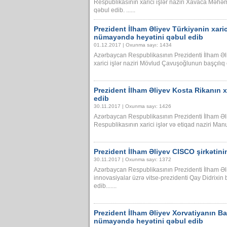
Respublikasının xarici işlər naziri Xavaca Məhə
qəbul edib. ......
Prezident İlham Əliyev Türkiyənin xarici
nümayəndə heyətini qəbul edib
01.12.2017 | Oxunma sayı: 1434
Azərbaycan Respublikasının Prezidenti İlham Əl
xarici işlər naziri Mövlud Çavuşoğlunun başçılıq 
Prezident İlham Əliyev Kosta Rikanın xa
edib
30.11.2017 | Oxunma sayı: 1426
Azərbaycan Respublikasının Prezidenti İlham Əl
Respublikasının xarici işlər və etiqad naziri Man
Prezident İlham Əliyev CISCO şirkətin
30.11.2017 | Oxunma sayı: 1372
Azərbaycan Respublikasının Prezidenti İlham Əli
innovasiyalar üzrə vitse-prezidenti Qay Didrixin
edib.......
Prezident İlham Əliyev Xorvatiyanın Ba
nümayəndə heyətini qəbul edib