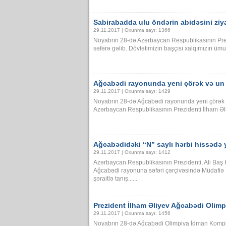
Sabirabadda ulu öndərin abidəsini ziy
29.11.2017 | Oxunma sayı: 1366
Noyabrın 28-də Azərbaycan Respublikasının Pre
səfərə gəlib. Dövlətimizin başçısı xalqımızın ümumm
Ağcabədi rayonunda yeni çörək və un 
29.11.2017 | Oxunma sayı: 1429
Noyabrın 28-də Ağcabədi rayonunda yeni çörək v
Azərbaycan Respublikasının Prezidenti İlham Əliye
Ağcabədidəki “N” saylı hərbi hissədə ya
29.11.2017 | Oxunma sayı: 1412
Azərbaycan Respublikasının Prezidenti, Ali Ba
Ağcabədi rayonuna səfəri çərçivəsində Müdafiə Na
şəraitlə tanış......
Prezident İlham Əliyev Ağcabədi Olimp
29.11.2017 | Oxunma sayı: 1456
Noyabrın 28-də Ağcabədi Olimpiya İdman Komple