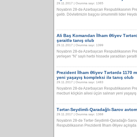
29.11.2017 | Oxunma sayı: 1365
Noyabrın 28-də Azərbaycan Respublikasının Pre
gəlib. Dövlətimizin başçısı ümummilli lider Heydər 
Ali Baş Komandan İlham Əliyev Tərtərd
şəraitlə tanış olub
29.11.2017 | Oxunma sayı: 1399
Noyabrın 28-də Azərbaycan Respublikasının Prez
yerləşən “N” saylı hərbi hissədə yaradılan şəraitlə 
Prezident İlham Əliyev Tərtərdə 1170 
yeni yaşayış kompleksi ilə tanış olub
29.11.2017 | Oxunma sayı: 1483
Noyabrın 28-də Azərbaycan Respublikasının Pre
məcburi köçkün ailəsi üçün salınan yeni yaşayış k
Tərtər-Seydimli-Qaradağlı-Sarov avtom
29.11.2017 | Oxunma sayı: 1368
Noyabrın 28-də Tərtər-Seydimli-Qaradağlı-Sarov
Respublikasının Prezidenti İlham Əliyev açılışda iş