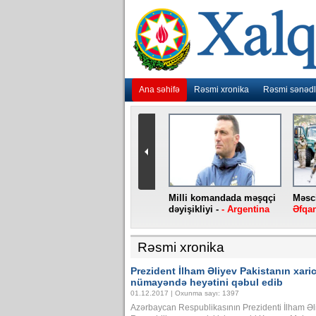
Ana səhifə
Rəsmi xronika
Rəsmi sənədl
urlar
“Ebola” virusu yenidən
Milli komandada məşqçi
Məsci
aniya
baş qaldırıb -
- Konqo
dəyişikliyi -
- Argentina
Əfqan
Rəsmi xronika
Prezident İlham Əliyev Pakistanın xarici
nümayəndə heyətini qəbul edib
01.12.2017 | Oxunma sayı: 1397
Azərbaycan Respublikasının Prezidenti İlham Əl