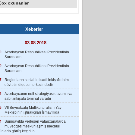
Çox oxunanlar
Xəbərlər
03.08.2018
0
Azərbaycan Respublikası Prezidentinin
Sərəncamı
9
Azərbaycan Respublikası Prezidentinin
Sərəncamı
7
Regionların sosial-iqtisadi inkişafı daim
dövlətin diqqət mərkəzindədir
6
Azərbaycanın neft strategiyası davamlı və
sabit inkişafa təminat yaradır
5
VII Beynəlxalq Multikulturalizm Yay
Məktəbinin iştirakçıları İsmayıllıda
4
Sumqayıtda yerləşən yataqxanalarda
müvəqqəti məskunlaşmış məcburi
nlərlə görüş keçirilib