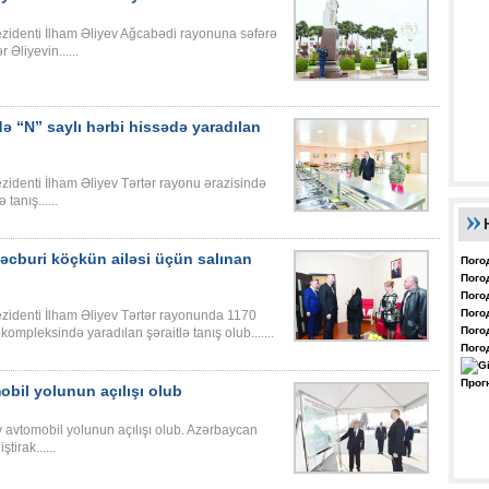
zidenti İlham Əliyev Ağcabədi rayonuna səfərə
Əliyevin......
ə “N” saylı hərbi hissədə yaradılan
identi İlham Əliyev Tərtər rayonu ərazisində
tanış......
məcburi köçkün ailəsi üçün salınan
Пого
Пого
Пого
Пого
zidenti İlham Əliyev Tərtər rayonunda 1170
Пого
ompleksində yaradılan şəraitlə tanış olub.......
Пого
Прог
obil yolunun açılışı olub
 avtomobil yolunun açılışı olub. Azərbaycan
tirak......