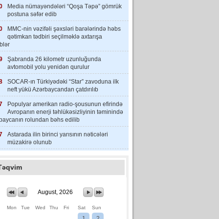
0
Media nümayəndələri “Qoşa Təpə” gömrük
postuna səfər edib
0
MMC-nin vəzifəli şəxsləri barələrində həbs
qətimkan tədbiri seçilməklə axtarışa
iblər
9
Şabranda 26 kilometr uzunluğunda
avtomobil yolu yenidən qurulur
8
SOCAR-ın Türkiyədəki “Star” zavoduna ilk
neft yükü Azərbaycandan çatdırılıb
7
Populyar amerikan radio-şousunun efirində
Avropanın enerji təhlükəsizliyinin təminində
baycanın rolundan bəhs edilib
7
Astarada ilin birinci yarısının nəticələri
müzakirə olunub
Təqvim
August, 2026
Mon
Tue
Wed
Thu
Fri
Sat
Sun
1
2