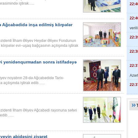
asimində iştirak......
22:4
22:4
 Ağcabədidə inşa edilmiş körpələr
veril
22:3
zidenti İlham Əliyev Heydər Əliyev Fondunun
körpələr evi–uşaq bağçasının açılışında iştirak
22:3
yi yenidənqurmadan sonra istifadəyə
22:3
Azər
iyev noyabrın 28-də Ağcabədidə Tarix-
ılışında iştirak edib.......
22:3
identi İlham Əliyev Ağcabədi rayonuna səfəri
ib.......
yevin abidəsini ziyarət