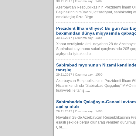
30.11.2017 | Oxunma sayı: 1409
Azərbaycan Respublikasının Prezidenti İlham Əl
Baş nazirinin müavini, iqtisadiyyat, sahibkarlıq 
əməkdaşlıq üzrə Birgə......
Prezident İlham Əliyev: Bu gün Azərba
baxımından dünya miqyasında qabaqcıl
30.11.2017 | Oxunma sayı: 1466
Xəbər verdiyimiz kimi, noyabrın 28-də Azərbayca
Sabirabad rayonuna səfəri çərçivəsində 205 ça
açılışında iştirak edib.......
Sabirabad rayonunun Nizami kəndində q
tanışlıq
29.11.2017 | Oxunma sayı: 1500
Azərbaycan Respublikasının Prezidenti İlham Ə
Nizami kəndində “Sabirabad Quşçuluq” MMC-nin əm
fəaliyyəti ilə tanış......
Sabirabadda Qalağayın-Gəncəli avto
açılışı olub
29.11.2017 | Oxunma sayı: 1406
Noyabrın 28-də Azərbaycan Respublikasının Pre
əsaslı şəkildə bərpa olunaraq yenidən qurulmu
Çöl......