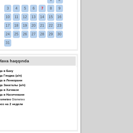
3
4
5
6
7
8
9
10
11
12
13
14
15
16
17
18
19
20
21
22
23
24
25
26
27
28
29
30
31
Hava haqqında
да в Баку
да Гянджа (а/п)
да в Ленкорани
да Закаталы (а/п)
да в Хачмазе
да в Нахичевани
Gismeteo
ноз на 2 недели