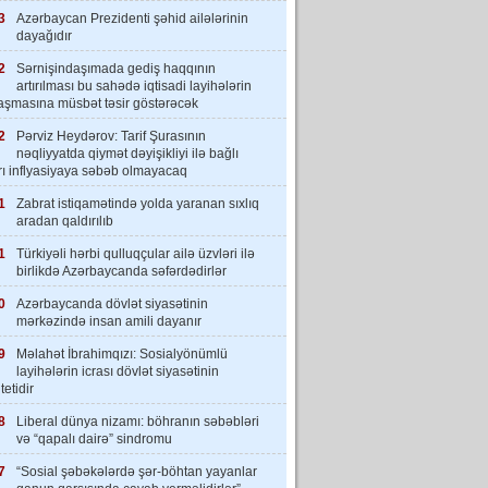
3
Azərbaycan Prezidenti şəhid ailələrinin
dayağıdır
2
Sərnişindaşımada gediş haqqının
artırılması bu sahədə iqtisadi layihələrin
laşmasına müsbət təsir göstərəcək
2
Pərviz Heydərov: Tarif Şurasının
nəqliyyatda qiymət dəyişikliyi ilə bağlı
rı inflyasiyaya səbəb olmayacaq
1
Zabrat istiqamətində yolda yaranan sıxlıq
aradan qaldırılıb
1
Türkiyəli hərbi qulluqçular ailə üzvləri ilə
birlikdə Azərbaycanda səfərdədirlər
0
Azərbaycanda dövlət siyasətinin
mərkəzində insan amili dayanır
9
Məlahət İbrahimqızı: Sosialyönümlü
layihələrin icrası dövlət siyasətinin
tetidir
8
Liberal dünya nizamı: böhranın səbəbləri
və “qapalı dairə” sindromu
7
“Sosial şəbəkələrdə şər-böhtan yayanlar