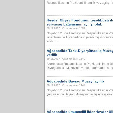
Respublikasının Prezidenti İlham Əliyev açılış mər
Heydər Əliyev Fondunun təşəbbüsü ilə
evi–uşaq bağçasının açılışı olub
29.11.2017 | Oxunma sayı: 1391
Noyabrın 28-də Azərbaycan Respublikasının Pre
təşəbbüsü ilə Ağcabədidə inşa edilmiş 4 nömrəli 
edib.......
Ağcabədidə Tarix-Diyarşünaslıq Muze
verilib
29.11.2017 | Oxunma sayı: 1340
Azərbaycan Respublikasının Prezidenti İlham Əl
Diyarşünaslıq Muzeyinin yenidənqurmadan sonra aç
Ağcabədidə Bayraq Muzeyi açılıb
29.11.2017 | Oxunma sayı: 1442
Noyabrın 28-də Azərbaycan Respublikasının Prez
çərçivəsində Bayraq Muzeyinin açılışında iştirak ed
Ağcabədidə ümummilli lider Heydər Əli