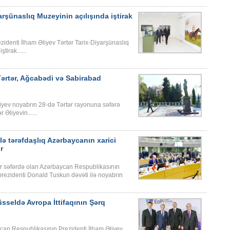
arşünaslıq Muzeyinin açılışında iştirak
denti İlham Əliyev Tərtər Tarix-Diyarşünaslıq
irak......
Tərtər, Ağcabədi və Sabirabad
iyev noyabrın 28-də Tərtər rayonuna səfərə
Əliyevin......
ilə tərəfdaşlıq Azərbaycanın xarici
r
zar səfərdə olan Azərbaycan Respublikasının
 prezidenti Donald Tuskun dəvəti ilə noyabrın
sseldə Avropa İttifaqının Şərq
ycan Respublikasının Prezidenti İlham Əliyev