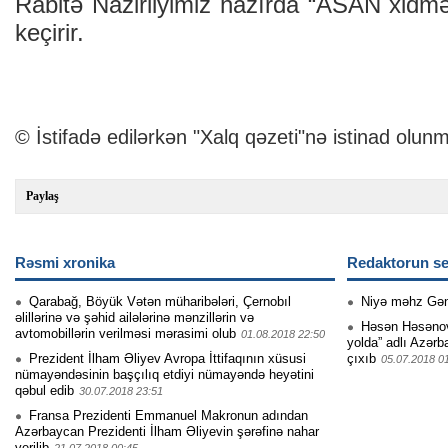
Rabitə Nazirliyimiz hazırda “ASAN xidmə
keçirir.
© İstifadə edilərkən "Xalq qəzeti"nə istinad olunm
Paylaş
Rəsmi xronika
Redaktorun se
Qarabağ, Böyük Vətən müharibələri, Çernobıl
Niyə məhz Gə
əlillərinə və şəhid ailələrinə mənzillərin və
Həsən Həsənovu
avtomobillərin verilməsi mərasimi olub
01.08.2018 22:50
yolda” adlı Azərb
Prezident İlham Əliyev Avropa İttifaqının xüsusi
çıxıb
05.07.2018 0
nümayəndəsinin başçılıq etdiyi nümayəndə heyətini
qəbul edib
30.07.2018 23:51
Fransa Prezidenti Emmanuel Makronun adından
Azərbaycan Prezidenti İlham Əliyevin şərəfinə nahar
verilib