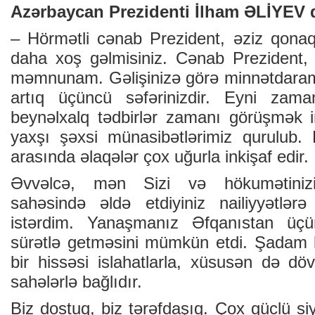
Azərbaycan Prezidenti İlham ƏLİYEV 
– Hörmətli cənab Prezident, əziz qonaq
daha xoş gəlmisiniz. Cənab Prezident,
məmnunam. Gəlişinizə görə minnətdaram
artıq üçüncü səfərinizdir. Eyni zam
beynəlxalq tədbirlər zamanı görüşmək 
yaxşı şəxsi münasibətlərimiz qurulub. 
arasında əlaqələr çox uğurla inkişaf edir.
Əvvəlcə, mən Sizi və hökumətinizi
sahəsində əldə etdiyiniz nailiyyətlər
istərdim. Yanaşmanız Əfqanıstan üçün
sürətlə getməsini mümkün etdi. Şadam 
bir hissəsi islahatlarla, xüsusən də dö
sahələrlə bağlıdır.
Biz dostuq, biz tərəfdaşıq. Çox güclü si