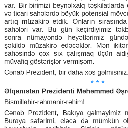
var. Bir-birimizi beynəlxalq təşkilatlarda 
və ticari sahələrdə böyük potensial mövcu
artıq müzakirə etdik. Onların sırasında
sahələri var. Bu gün keçirdiyimiz tə
sonra nümayəndə heyətlərimiz gündəl
şəkildə müzakirə edəcəklər. Mən ikitərəf
sahəsində çox sıx çalışmaq üçün aidiy
müvafiq göstərişlər vermişəm.
Cənab Prezident, bir daha xoş gəlmisiniz
* * *
Əfqanıstan Prezidenti Məhəmməd Əşr
Bismillahir-rəhmanir-rəhim!
Cənab Prezident, Bakıya gəlməyimiz m
Buraya səfərimi, eləcə də mümkün ol