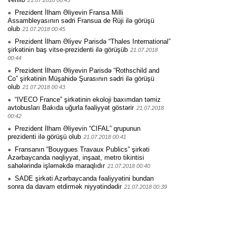
21.07.2018 00:45
Prezident İlham Əliyevin Fransa Milli
Assambleyasının sədri Fransua de Rüji ilə görüşü
olub
21.07.2018 00:45
Prezident İlham Əliyev Parisdə “Thales International”
şirkətinin baş vitse-prezidenti ilə görüşüb
21.07.2018
00:44
Prezident İlham Əliyevin Parisdə “Rothschild and
Co” şirkətinin Müşahidə Şurasının sədri ilə görüşü
olub
21.07.2018 00:43
“IVECO France” şirkətinin ekoloji baxımdan təmiz
avtobusları Bakıda uğurla fəaliyyət göstərir
21.07.2018
00:42
Prezident İlham Əliyevin “CIFAL” qrupunun
prezidenti ilə görüşü olub
21.07.2018 00:41
Fransanın “Bouygues Travaux Publics” şirkəti
Azərbaycanda nəqliyyat, inşaat, metro tikintisi
sahələrində işləməkdə maraqlıdır
21.07.2018 00:40
SADE şirkəti Azərbaycanda fəaliyyətini bundan
sonra da davam etdirmək niyyətindədir
21.07.2018 00:39