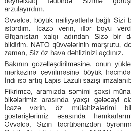
beynəlxalq tədbirdə Sizinlə görüş
arzulayırdım.
Əvvəlcə, böyük nailiyyətlərlə bağlı Sizi 
istərdim. İcazə verin, illər boyu ver
Əfqanıstan xalqı adından Sizə bir d
bildirim. NATO qüvvələrinin marşrutu, dem
zaman, Siz öz hava dəhlizinizi açdınız.
Bakının gözəlləşdirilməsinə, onun yüklər
mərkəzinə çevrilməsinə böyük həcmdə r
İndi isə artıq Lapis-Lazuli sazişi imzalanı
Fikrimcə, aramızda səmimi şəxsi münas
ölkələrimiz arasında yaxşı gələcəyi ol
İcazə verin, öz mülahizələrimi bi
göstərişlərimiz əsasında həmkarlarım
Əvvəlcə, Sizin təcrübənizdən öyrənmə