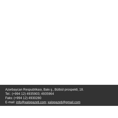
Azərbaycan Respublikası, Bakı ş., Bülbül prospekti, 18.
Tel.: (+994 12) 4935903; 4935964
Faks: (+994 12) 4930280
E-mail:
info@xalqqazeti.com
;
xalqqazeti@gmail.com