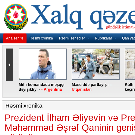
Ana səhifə
Rəsmi xronika
Rəsmi sənədlər
Rubrikalar
Qan ya
nidən
Milli komandada məşqçi
Məsciddə partlayış -
-
Külli
nqo
dəyişikliyi -
- Argentina
Əfqanıstan
keçiri
Rəsmi xronika
Prezident İlham Əliyevin və Pr
Məhəmməd Əşrəf Qaninin geniş