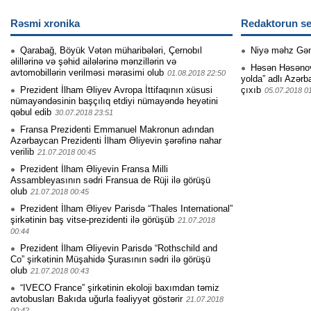
Rəsmi xronika
Redaktorun se
Qarabağ, Böyük Vətən müharibələri, Çernobıl
Niyə məhz Gə
əlillərinə və şəhid ailələrinə mənzillərin və
Həsən Həsənovu
avtomobillərin verilməsi mərasimi olub
01.08.2018 22:50
yolda” adlı Azərb
Prezident İlham Əliyev Avropa İttifaqının xüsusi
çıxıb
05.07.2018 0
nümayəndəsinin başçılıq etdiyi nümayəndə heyətini
qəbul edib
30.07.2018 23:51
Fransa Prezidenti Emmanuel Makronun adından
Azərbaycan Prezidenti İlham Əliyevin şərəfinə nahar
verilib
21.07.2018 00:45
Prezident İlham Əliyevin Fransa Milli
Assambleyasının sədri Fransua de Rüji ilə görüşü
olub
21.07.2018 00:45
Prezident İlham Əliyev Parisdə “Thales International”
şirkətinin baş vitse-prezidenti ilə görüşüb
21.07.2018
00:44
Prezident İlham Əliyevin Parisdə “Rothschild and
Co” şirkətinin Müşahidə Şurasının sədri ilə görüşü
olub
21.07.2018 00:43
“IVECO France” şirkətinin ekoloji baxımdan təmiz
avtobusları Bakıda uğurla fəaliyyət göstərir
21.07.2018
00:42