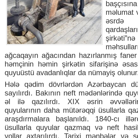
başçısına
məlumat ve
əsrdə 
qardaşl
şirkəti”n
məhsullar
ağcaqayın ağacından hazırlanmış faner 
həmçinin həmin şirkətin sifarişinə əsas
quyuüstü avadanlıqlar da nümayiş olunur
Hələ qədim dövrlərdən Azərbaycan dü
sayılırdı. Bakının neft mədənlərində quy
əl ilə qazılırdı. XIX əsrin əvvəllər
quyularının daha mütərəqqi üsullarla qa
araşdırmalara başlanıldı. 1840-cı ill
üsullarla quyular qazmaq və neft hasi
yollar axtarılırdı. Tarixi mənbələr və 