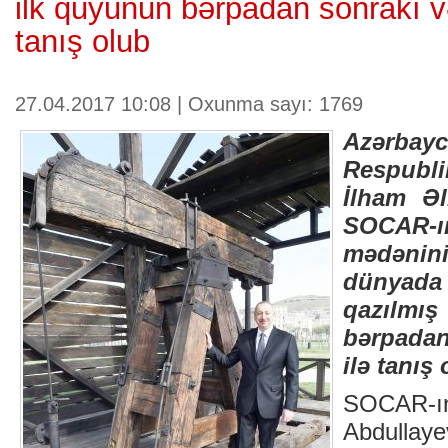
ilk quyunun bərpadan sonrakı və
tanış olub
27.04.2017 10:08 | Oxunma sayı: 1769
Azərbay
Respubli
İlham Əl
SOCAR-
mədəni
dünyada
qazılm
bərpadan
ilə tanış 
SOCAR-ın
Abdulla