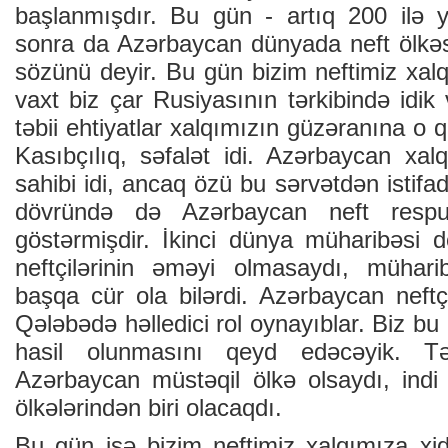
başlanmışdır. Bu gün - artıq 200 ilə 
sonra da Azərbaycan dünyada neft ölkəsi
sözünü deyir. Bu gün bizim neftimiz xa
vaxt biz çar Rusiyasının tərkibində idik
təbii ehtiyatlar xalqımızın güzəranına o q
Kasıbçılıq, səfalət idi. Azərbaycan xal
sahibi idi, ancaq özü bu sərvətdən istifa
dövründə də Azərbaycan neft respu
göstərmişdir. İkinci dünya müharibəsi
neftçilərinin əməyi olmasaydı, mühari
başqa cür ola bilərdi. Azərbaycan neftç
Qələbədə həlledici rol oynayıblar. Biz bu i
hasil olunmasını qeyd edəcəyik. T
Azərbaycan müstəqil ölkə olsaydı, ind
ölkələrindən biri olacaqdı.
Bu gün isə bizim neftimiz xalqımıza xid