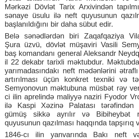
Mərkəzi Dövlət Tarix Arxivindən tapıl
sənaye üsulu ilə neft quyusunun qazıl
başlanıldığını bir daha sübut edir.
Belə sənədlərdən biri Zaqafqaziya Vil
Şura üzvü, dövlət müşaviri Vasili Sem
baş komandanı general Aleksandr Neydq
il 22 dekabr tarixli məktubdur. Məktu
yarımadasındakı neft mədənlərini ətraflı 
artırılması üçün konkret texniki və təşki
Semyonovun məktubuna müsbət rəy veri
ci ilin aprelində maliyyə naziri Fyodor V
ilə Kaspi Xəzinə Palatası tərəfindən
gümüş sikkə ayrılır və Bibiheybət r
quyusunun qazılması haqqında tapşırıq ver
1846-cı ilin yanvarında Bakı neft v