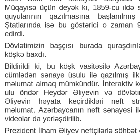
Müqayisə üçün deyək ki, 1859-cu ildə s
quyularının qazılmasına başlanılmış
Ştatlarında isə bu göstərici o zaman 9
edirdi.
Dövlətimizin başçısı burada quraşdırıl
köşkə baxdı.
Bildirildi ki, bu köşk vasitəsilə Azərba
cümlədən sənaye üsulu ilə qazılmış ilk
məlumat almaq mümkündür. İnteraktiv k
ulu öndər Heydər Əliyevin və dövləti
Əliyevin həyata keçirdikləri neft st
məlumat, Azərbaycanın neft sənayesi ilə
videolar da yerləşdirilib.
Prezident İlham Əliyev neftçilərlə söhbət 