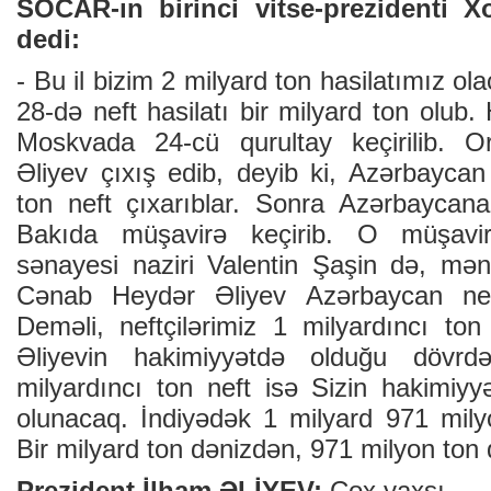
SOCAR-ın birinci vitse-prezidenti
dedi:
- Bu il bizim 2 milyard ton hasilatımız ola
28-də neft hasilatı bir milyard ton olub.
Moskvada 24-cü qurultay keçirilib. 
Əliyev çıxış edib, deyib ki, Azərbaycan n
ton neft çıxarıblar. Sonra Azərbaycana
Bakıda müşavirə keçirib. O müşavi
sənayesi naziri Valentin Şaşin də, mən 
Cənab Heydər Əliyev Azərbaycan neftçi
Deməli, neftçilərimiz 1 milyardıncı to
Əliyevin hakimiyyətdə olduğu dövrdə
milyardıncı ton neft isə Sizin hakimiyy
olunacaq. İndiyədək 1 milyard 971 milyo
Bir milyard ton dənizdən, 971 milyon ton
Prezident İlham ƏLİYEV:
Çox yaxşı.