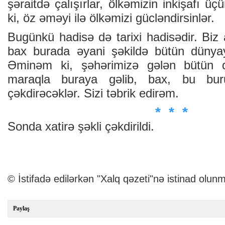
şəraitdə çalışırlar, ölkəmizin inkişafı üçün
ki, öz əməyi ilə ölkəmizi gücləndirsinlər.
Bugünkü hadisə də tarixi hadisədir. Biz a
bax burada əyani şəkildə bütün dünyay
Əminəm ki, şəhərimizə gələn bütün 
maraqla buraya gəlib, bax, bu bur
çəkdirəcəklər. Sizi təbrik edirəm.
* * *
Sonda xatirə şəkli çəkdirildi.
© İstifadə edilərkən "Xalq qəzeti"nə istinad olunm
Paylaş