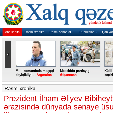
Ana səhifə
Rəsmi xronika
Rəsmi sənədlər
Rubrikalar
Qan ya
Milli komandada məşqçi
Məsciddə partlayış -
-
Külli miqda
dəyişikliyi -
- Argentina
Əfqanıstan
keçirilib -
-
Rəsmi xronika
Prezident İlham Əliyev Bibihey
ərazisində dünyada sənaye üsul