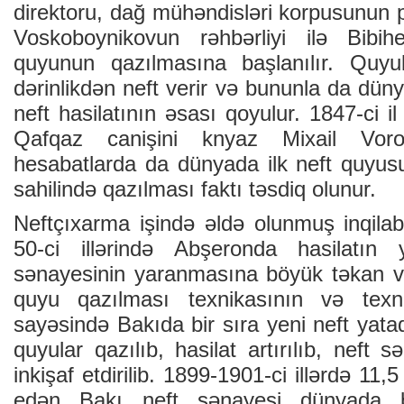
direktoru, dağ mühəndisləri korpusunun 
Voskoboynikovun rəhbərliyi ilə Bibih
quyunun qazılmasına başlanılır. Quyu
dərinlikdən neft verir və bununla da dün
neft hasilatının əsası qoyulur. 1847-ci il 
Qafqaz canişini knyaz Mixail Voro
hesabatlarda da dünyada ilk neft quyus
sahilində qazılması faktı təsdiq olunur.
Neftçıxarma işində əldə olunmuş inqilabi
50-ci illərində Abşeronda hasilatın
sənayesinin yaranmasına böyük təkan ve
quyu qazılması texnikasının və texnol
sayəsində Bakıda bir sıra yeni neft yataql
quyular qazılıb, hasilat artırılıb, neft s
inkişaf etdirilib. 1899-1901-ci illərdə 11,
edən Bakı neft sənayesi dünyada bir