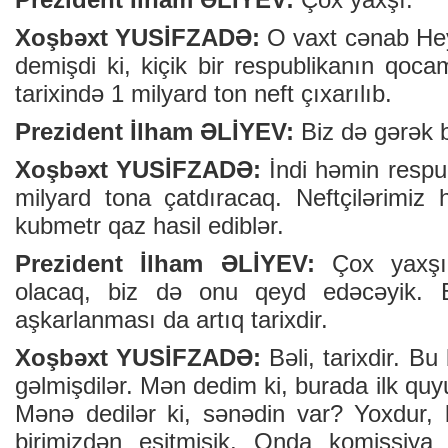
Xoşbəxt YUSİFZADƏ:
O vaxt cənab Hey
demişdi ki, kiçik bir respublikanın qoc
tarixində 1 milyard ton neft çıxarılıb.
Prezident İlham ƏLİYEV:
Biz də gərək 
Xoşbəxt YUSİFZADƏ:
İndi həmin respub
milyard tona çatdıracaq. Neftçilərimi
kubmetr qaz hasil ediblər.
Prezident İlham ƏLİYEV:
Çox yaxşı.
olacaq, biz də onu qeyd edəcəyik.
aşkarlanması da artıq tarixdir.
Xoşbəxt YUSİFZADƏ:
Bəli, tarixdir. B
gəlmişdilər. Mən dedim ki, burada ilk quyu
Mənə dedilər ki, sənədin var? Yoxdur,
birimizdən eşitmişik. Onda komissiya 