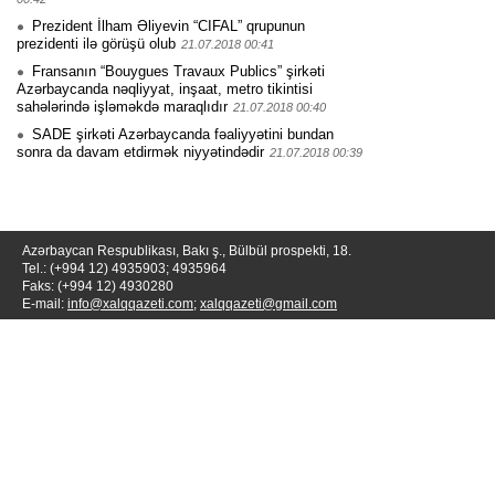
Prezident İlham Əliyevin “CIFAL” qrupunun
prezidenti ilə görüşü olub
21.07.2018 00:41
Fransanın “Bouygues Travaux Publics” şirkəti
Azərbaycanda nəqliyyat, inşaat, metro tikintisi
sahələrində işləməkdə maraqlıdır
21.07.2018 00:40
SADE şirkəti Azərbaycanda fəaliyyətini bundan
sonra da davam etdirmək niyyətindədir
21.07.2018 00:39
Azərbaycan Respublikası, Bakı ş., Bülbül prospekti, 18.
Tel.: (+994 12) 4935903; 4935964
Faks: (+994 12) 4930280
E-mail:
info@xalqqazeti.com
;
xalqqazeti@gmail.com