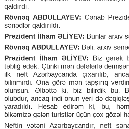
qaldırdı.
Rövnəq ABDULLAYEV:
Cənab Preziden
sənədlər qaldırıldı.
Prezident İlham ƏLİYEV:
Bunlar arxiv s
Rövnəq ABDULLAYEV:
Bəli, arxiv sənəd
Prezident İlham ƏLİYEV:
Biz gərək 
təbliğ edək. Çünki mən dəfələrlə demişəm
ilk neft Azərbaycanda çıxarılıb, an
bilinmirdi. Ona görə mən tapşırıq verd
olunsun. Əlbəttə ki, biz bilirdik bu, B
olubdur, ancaq indi onun yeri də dəqiqləş
yaradıldı. Hesab edirəm ki, bu, həm
ölkəmizə gələn turistlər üçün çox gözəl ha
Neftin vətəni Azərbaycandır, neft sən