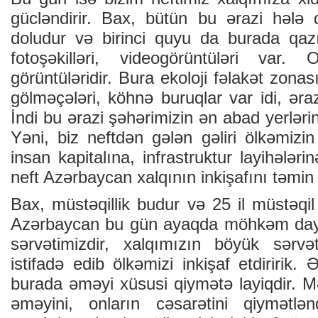
gücləndirir. Bax, bütün bu ərazi hələ d
doludur və birinci quyu da burada qazı
fotoşəkilləri, videogörüntüləri var. 
görüntüləridir. Bura ekoloji fəlakət zonası
gölməçələri, köhnə buruqlar var idi, əraz
İndi bu ərazi şəhərimizin ən abad yerlərind
Yəni, biz neftdən gələn gəliri ölkəmizin 
insan kapitalına, infrastruktur layihələ
neft Azərbaycan xalqının inkişafını təmin 
Bax, müstəqillik budur və 25 il müstəqi
Azərbaycan bu gün ayaqda möhkəm dayan
sərvətimizdir, xalqımızın böyük sərvə
istifadə edib ölkəmizi inkişaf etdiririk. Ə
burada əməyi xüsusi qiymətə layiqdir. M
əməyini, onların cəsarətini qiymətlən