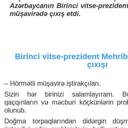
Azərbaycanın Birinci vitse-preziden
müşavirədə çıxış etdi.
Birinci vitse-prezident Mehri
çıxışı
– Hörmətli müşavirə iştirakçıları.
Sizin hər birinizi salamlayıram. 
qaçqınların və məcburi köçkünlərin prob
olunub.
Doğma torpaqlarından didərgin düşm