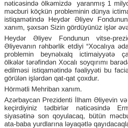
nəticəsində ölkəmizdə yaranmış 1 mily
məcburi köçkün probleminin dünya ictima
istiqamətində Heydər Əliyev Fondunun
xanım, şəxsən Sizin gördüyünüz işlər əv
Heydər Əliyev Fondunun vitse-prez
Əliyevanın rəhbərlik etdiyi “Xocalıya əd
problemin beynəlxalq ictimaiyyətə çat
ölkələr tərəfindən Xocalı soyqırımı barə
edilməsi istiqamətində fəaliyyəti bu fac
görülən işlərdən qat-qat çoxdur.
Hörmətli Mehriban xanım.
Azərbaycan Prezidenti İlham Əliyevin və
keçirdiyiniz tədbirlər nəticəsində Erm
siyasətinə son qoyulacaq, bütün məcb
ata-baba yurdlarına ləyaqətlə qayıdacaqla