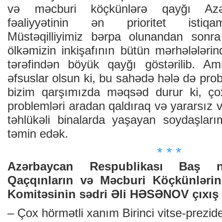
və məcburi köçkünlərə qayğı Azər
fəaliyyətinin ən prioritet istiqamə
Müstəqilliyimiz bərpa olunandan sonra
ölkəmizin inkişafının bütün mərhələləri
tərəfindən böyük qayğı göstərilib. 
əfsuslar olsun ki, bu sahədə hələ də pro
bizim qarşımızda məqsəd durur ki, ç
problemləri aradan qaldıraq və yararsız 
təhlükəli binalarda yaşayan soydaşlarım
təmin edək.
* * *
Azərbaycan Respublikası Baş na
Qaçqınların və Məcburi Köçkünlərin 
Komitəsinin sədri Əli HƏSƏNOV çıxış 
– Çox hörmətli xanım Birinci vitse-prezid