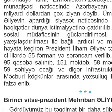
münaqişəsi nəticəsində Azərbaycan i
milyard dollardan çox ziyan dəyib. Üm
Əliyevin apardığı siyasət nəticəsind
həqiqətlər dünya ictimaiyyətinə çatdırılı
sosial müdafiəsinin gücləndirilməsi,
yaxşılaşdırılması ilə bağlı ardıcıl və 
həyata keçirən Prezident İlham Əliyev t
ci illərdə 55 fərman və sərəncam verilib.
95 qəsəbə salınıb, 151 məktəb, 58 məd
59 səhiyyə ocağı və digər infrastruktur
Məcburi köçkünlər arasında yoxsulluq 
faizə enib.
* * *
Birinci vitse-prezident Mehriban ƏLİY
– Gördüyümüz bu təqdimat bir daha sübut