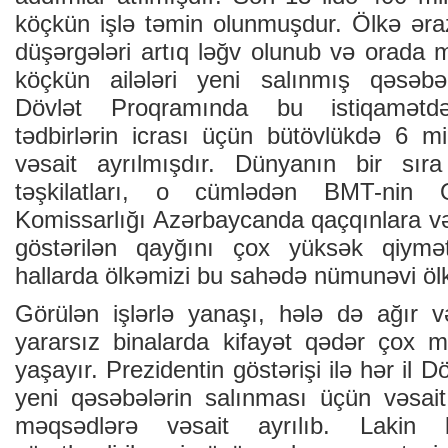
köçkün işlə təmin olunmuşdur. Ölkə əraz
düşərgələri artıq ləğv olunub və orada
köçkün ailələri yeni salınmış qəsəbə
Dövlət Proqramında bu istiqamətdə
tədbirlərin icrası üçün bütövlükdə 6 
vəsait ayrılmışdır. Dünyanın bir sıra
təşkilatları, o cümlədən BMT-nin 
Komissarlığı Azərbaycanda qaçqınlara v
göstərilən qayğını çox yüksək qiymət
hallarda ölkəmizi bu sahədə nümunəvi ölkə
Görülən işlərlə yanaşı, hələ də ağır v
yararsız binalarda kifayət qədər çox m
yaşayır. Prezidentin göstərişi ilə hər il
yeni qəsəbələrin salınması üçün vəsait 
məqsədlərə vəsait ayrılıb. Lakin 