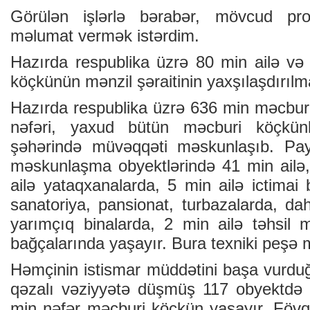
Görülən işlərlə bərabər, mövcud pr
məlumat vermək istərdim.
Hazırda respublika üzrə 80 min ailə v
köçkünün mənzil şəraitinin yaxşılaşdırılm
Hazırda respublika üzrə 636 min məcbu
nəfəri, yaxud bütün məcburi köçkünl
şəhərində müvəqqəti məskunlaşıb. Pa
məskunlaşma obyektlərində 41 min ailə
ailə yataqxanalarda, 5 min ailə ictimai 
sanatoriya, pansionat, turbazalarda, daha
yarımçıq binalarda, 2 min ailə təhsil 
bağçalarında yaşayır. Bura texniki peşə m
Həmçinin istismar müddətini başa vurdu
qəzalı vəziyyətə düşmüş 117 obyektdə 
min nəfər məcburi köçkün yaşayır. Fövqə