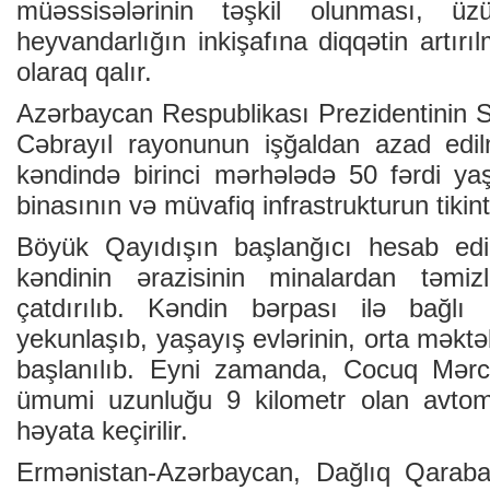
müəssisələrinin təşkil olunması, üz
heyvandarlığın inkişafına diqqətin artırı
olaraq qalır.
Azərbaycan Respublikası Prezidentinin
Cəbrayıl rayonunun işğaldan azad edi
kəndində birinci mərhələdə 50 fərdi ya
binasının və müvafiq infrastrukturun tikint
Böyük Qayıdışın başlanğıcı hesab ed
kəndinin ərazisinin minalardan təmiz
çatdırılıb. Kəndin bərpası ilə bağlı l
yekunlaşıb, yaşayış evlərinin, orta məktəb
başlanılıb. Eyni zamanda, Cocuq Mərc
ümumi uzunluğu 9 kilometr olan avtomob
həyata keçirilir.
Ermənistan-Azərbaycan, Dağlıq Qarab