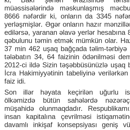
müəssisələrində məskunlaşmış məcbur
8666 nəfərdir ki, onların da 3345 nəfə
yerləşmişlər. Əgər onların hazır mənzill
edilərsə, yaranan əlavə yerlər hesabına
qəbulunu təmin etmək mümkün olar. Haz
37 min 462 uşaq bağçada təlim-tərbiyə 
tələbatın 34, 64 faizinin ödənilməsi dem
2012-ci ildə Sizin təşəbbüsünüzlə uşaq 
İcra Hakimiyyətinin tabeliyinə verilərk
faiz idi.
Son illər həyata keçirilən uğurlu isl
ölkəmizdə bütün sahələrdə nəzərəçar
müşahidə olunmaqdadır. Respublikamız
insan kapitalına çevrilməsi istiqaməti
davamlı inkişaf konsepsiyası geniş vü