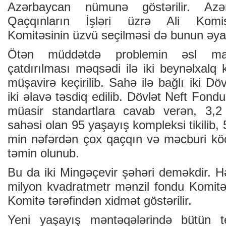
Azərbaycan nümunə göstərilir. Azə
Qaçqınların İşləri üzrə Ali Komiss
Komitəsinin üzvü seçilməsi də bunun əyani
Ötən müddətdə problemin əsl mah
çatdırılması məqsədi ilə iki beynəlxalq 
müşavirə keçirilib. Sahə ilə bağlı iki D
iki əlavə təsdiq edilib. Dövlət Neft Fond
müasir standartlara cavab verən, 3,2
sahəsi olan 95 yaşayış kompleksi tikilib,
min nəfərdən çox qaçqın və məcburi köç
təmin olunub.
Bu da iki Mingəçevir şəhəri deməkdir. H
milyon kvadratmetr mənzil fondu Komitə
Komitə tərəfindən xidmət göstərilir.
Yeni yaşayış məntəqələrində bütün tex