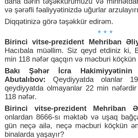
daha dərin təşəkkürümüzü və minnətdarlığ
və şərəfli fəaliyyətinizdə uğurlar arzulayır
Diqqətinizə görə təşəkkür edirəm.
* * *
Birinci vitse-prezident Mehriban Əli
Hacıbala müəllim. Siz qeyd etdiniz ki, 
min 118 nəfər qaçqın və məcburi köçkün
Bakı Şəhər İcra Hakimiyyətinin 
Abutalıbov:
Qeydiyyatda olanlar 1
qeydiyyatda olmayanlar 22 min nəfərdir
118 nəfər.
Birinci vitse-prezident Mehriban Əl
onlardan 8666-sı məktəb və uşaq bağça
gün neçə ailə, neçə məcburi köçkün ən 
binalarda yaşayır?