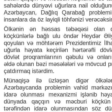
sahələrdə dünyəvi uğurlara nail olduğun
Azərbaycan, Dağlıq Qarabağ problemi
insanlara da öz layiqli töhfənizi verəcəksi
Ölkənin ən həssas təbəqəsi olan 
köçkünlərlə bağlı ulu öndər Heydər Əli
qoyulan və möhtərəm Prezidentimiz İlh
uğurla həyata keçirilən hərtərəfli dövl
dövlət proqramlarının qəbulu və onları
əldə olunan bəzi məsələləri və mövcud pr
çatdırmaq istərdim.
Münaqişə ilə üzləşən digər ölkələr
Azərbaycanda problemin vahid mərkəzdə
idarə olunması mexanizmi işlənib həya
dünyada qaçqın və məcburi köçkün 
tərəfindən idarə olunmasından söz dü