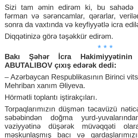
Sizi tam əmin edirəm ki, bu sahədə 
fərman və sərəncamlar, qərarlar, verilə
sonra da vaxtında və keyfiyyətlə icra edil
Diqqətinizə görə təşəkkür edirəm.
* * *
Bakı Şəhər İcra Hakimiyyətinin 
ABUTALIBOV çıxış edərək dedi:
– Azərbaycan Respublikasının Birinci vits
Mehriban xanım Əliyeva.
Hörmətli toplantı iştirakçıları.
Torpaqlarımızın düşmən təcavüzü nəticə
səbəbindən doğma yurd-yuvalarınd
vəziyyətinə düşərək müvəqqəti ola
məskunlaşmış bacı və qardaşlarımızın