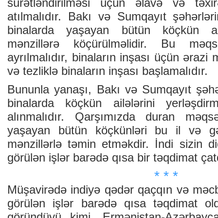
sürətləndirilməsi üçün əlavə və təxi
atılmalıdır. Bakı və Sumqayıt şəhərləri
binalarda yaşayan bütün köçkün ailə
mənzillərə köçürülməlidir. Bu məq
ayrılmalıdır, binaların inşası üçün ərazi 
və tezliklə binaların inşası başlamalıdır.
Bununla yanaşı, Bakı və Sumqayıt şəhərl
binalarda köçkün ailələrini yerləşdi
alınmalıdır. Qarşımızda duran məqsə
yaşayan bütün köçkünləri bu il və gə
mənzillərlə təmin etməkdir. İndi sizin 
görülən işlər barədə qısa bir təqdimat çatd
* * *
Müşavirədə indiyə qədər qaçqın və məcbu
görülən işlər barədə qısa təqdimat o
göründüyü kimi, Ermənistan-Azərbayc