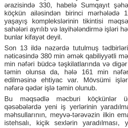
ərazisində 330, habelə Sumqayıt şəh
köçkün ailəsindən birinci mərhələdə 
yaşayış komplekslərinin tikintisi məqs
sahələri ayrılıb və layihələndirmə işləri həy
bunlar kifayət deyil.
Son 13 ildə nəzərdə tutulmuş tədbirləri
nəticəsində 380 min əmək qabiliyyətli m
min nəfəri büdcə təşkilatlarında və digər
təmin olunsa da, hələ 161 min nəfər
edilməsinə ehtiyac var. Mövsümi işlər
nəfərə qədər işlə təmin olunub.
Bu məqsədlə məcburi köçkünlər ü
qəsəbələrdə yeni iş yerlərinin yaradılm
məhsullarının, meyvə-tərəvəzin ilkin ema
istehsalı, kiçik sexlərin yaradılması, 