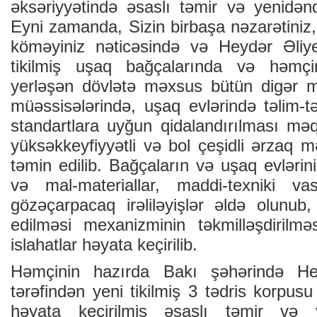
əksəriyyətində əsaslı təmir və yenidənq
Eyni zamanda, Sizin birbaşa nəzarətiniz, 
köməyiniz nəticəsində və Heydər Əliy
tikilmiş uşaq bağçalarında və həmçi
yerləşən dövlətə məxsus bütün digər m
müəssisələrində, uşaq evlərində təlim-t
standartlara uyğun qidalandırılması məq
yüksəkkeyfiyyətli və bol çeşidli ərzaq mə
təmin edilib. Bağçaların və uşaq evlərini
və mal-materiallar, maddi-texniki vas
gözəçarpacaq irəliləyişlər əldə olunub,
edilməsi mexanizminin təkmilləşdirilməs
islahatlar həyata keçirilib.
Həmçinin hazırda Bakı şəhərində H
tərəfindən yeni tikilmiş 3 tədris korpusu
həyata keçirilmiş əsaslı təmir və y