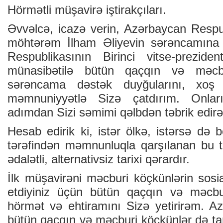
Hörmətli müşavirə iştirakçıları.
Əvvəlcə, icazə verin, Azərbaycan Respub
möhtərəm İlham Əliyevin sərəncamına
Respublikasının Birinci vitse-preziden
münasibətilə bütün qaçqın və məcb
sərəncama dəstək duyğularını, xoş
məmnuniyyətlə Sizə çatdırım. Onla
adımdan Sizi səmimi qəlbdən təbrik edir
Hesab edirik ki, istər ölkə, istərsə də b
tərəfindən məmnunluqla qarşılanan bu t
ədalətli, alternativsiz tarixi qərardır.
İlk müşavirəni məcburi köçkünlərin sosi
etdiyiniz üçün bütün qaçqın və məcbur
hörmət və ehtiramını Sizə yetirirəm. Az
bütün qaçqın və məcburi köçkünlər də tam