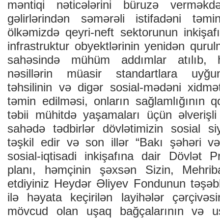
məntiqi nəticələrini büruzə verməkd
gəlirlərindən səmərəli istifadəni tə
ölkəmizdə qeyri-neft sektorunun inkişaf
infrastruktur obyektlərinin yenidən qurul
sahəsində mühüm addımlar atılıb, 
nəsillərin müasir standartlara uyğun 
təhsilinin və digər sosial-mədəni xidmət
təmin edilməsi, onların sağlamlığının
təbii mühitdə yaşamaları üçün əlverişli
sahədə tədbirlər dövlətimizin sosial si
təşkil edir və son illər “Bakı şəhəri v
sosial-iqtisadi inkişafına dair Dövlət P
planı, həmçinin şəxsən Sizin, Mehrib
etdiyiniz Heydər Əliyev Fondunun təşəbb
ilə həyata keçirilən layihələr çərçivə
mövcud olan uşaq bağçalarının və uş