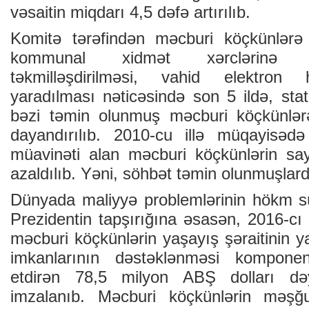
vəsaitin miqdarı 4,5 dəfə artırılıb.
Komitə tərəfindən məcburi köçkünlərə
kommunal xidmət xərclərinə g
təkmilləşdirilməsi, vahid elektron 
yaradılması nəticəsində son 5 ildə, stat
bəzi təmin olunmuş məcburi köçkünlərə 
dayandırılıb. 2010-cu illə müqayisəd
müavinəti alan məcburi köçkünlərin sa
azaldılıb. Yəni, söhbət təmin olunmuşlard
Dünyada maliyyə problemlərinin hökm s
Prezidentin tapşırığına əsasən, 2016-cı
məcburi köçkünlərin yaşayış şəraitinin ya
imkanlarının dəstəklənməsi komponen
etdirən 78,5 milyon ABŞ dolları də
imzalanıb. Məcburi köçkünlərin məşğul