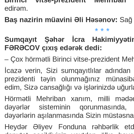
edirəm.
Baş nazirin müavini Əli Həsənov:
Sağ
* * *
Sumqayıt Şəhər İcra Hakimiyyəti
FƏRƏCOV çıxış edərək dedi:
– Çox hörmətli Birinci vitse-prezident Me
İcazə verin, Sizi sumqayıtlılar adından ö
prezidenti təyin olunmağınız münasibə
edim, Sizə cansağlığı və işlərinizdə uğurl
Hörmətli Mehriban xanım, milli mədən
dəyərlər sisteminin qorunmasında,
dəyərlərin aşılanmasında Sizin müstəsna 
Heydər Əliyev Fonduna rəhbərlik etdiy