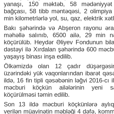
yanaşı, 150 məktəb, 58 mədəniyyət
bağçası, 58 tibb məntəqəsi, 2 olimpiy
min kilometrlərlə yol, su, qaz, elektrik xətl
Bakı şəhərində və Abşeron rayonu əra
məhəllə salınıb, 6500 ailə, 29 min nə
köçürülüb. Heydər Əliyev Fondunun bil
dəstəyi ilə Xırdalan şəhərində 600 məcb
yaşayış binası inşa edilib.
Ölkəmizdə olan 12 çadır düşərgəsi
üzərindəki yük vaqonlarından ibarət qəsə
ildə, 16 fin tipli qəsəbənin ləğvi 2016-cı 
məcburi köçkün ailələrinin yeni s
köçürülməsi təmin edilib.
Son 13 ildə məcburi köçkünlərə aylı
verilən müavinətin məbləği 4 dəfə, komm