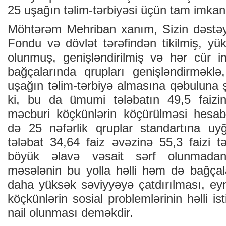
25 uşağın təlim-tərbiyəsi üçün tam imkanl
Möhtərəm Mehriban xanım, Sizin dəstəy
Fondu və dövlət tərəfindən tikilmiş, yü
olunmuş, genişləndirilmiş və hər cür 
bağçalarında qrupları genişləndirməkl
uşağın təlim-tərbiyə almasına qəbuluna ş
ki, bu da ümumi tələbatın 49,5 faizin
məcburi köçkünlərin köçürülməsi hesab
də 25 nəfərlik qruplar standartına uyğ
tələbat 34,64 faiz əvəzinə 55,3 faizi 
böyük əlavə vəsait sərf olunmada
məsələnin bu yolla həlli həm də bağça
daha yüksək səviyyəyə çatdırılması, e
köçkünlərin sosial problemlərinin həlli ist
nail olunması deməkdir.