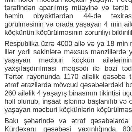
tərəfindən aparılmış müayinə və tərtib
həmin obyektlərdən 44-də təxirəsa
görülməsinin və orada yaşayan 4 min ail
köçkünün köçürülməsinin zəruriliyi bildirili
Respublika üzrə 4000 ailə və ya 18 min
illər yerli sakinlərə məxsus mənzillərdə 
yaşayan məcburi köçkün ailələrinin
yaxşılaşdırılması məqsədi ilə bəzi tədb
Tərtər rayonunda 1170 ailəlik qəsəbə ti
ətraf ərazilərdə mövcud qəsəbələrdəki b
260 ailəlik 4 yaşayış binasının tikintisi ü
həll olunub, inşaat işlərinə başlanılıb və
yaşayan məcburi köçkünlərin köçürülməs
Bakı şəhərində və ətraf qəsəbələrdə
Kürdəxanı qəsəbəsi yaxınlığında 800