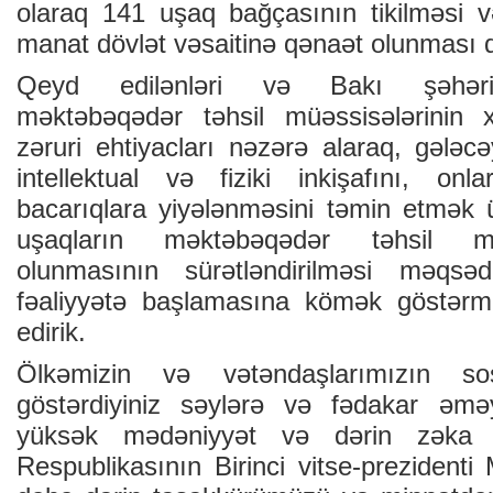
olaraq 141 uşaq bağçasının tikilməsi 
manat dövlət vəsaitinə qənaət olunması 
Qeyd edilənləri və Bakı şəhərin
məktəbəqədər təhsil müəssisələrinin x
zəruri ehtiyacları nəzərə alaraq, gələc
intellektual və fiziki inkişafını, onl
bacarıqlara yiyələnməsini təmin etmək
uşaqların məktəbəqədər təhsil mü
olunmasının sürətləndirilməsi məqsəd
fəaliyyətə başlamasına kömək göstərmə
edirik.
Ölkəmizin və vətəndaşlarımızın so
göstərdiyiniz səylərə və fədakar əm
yüksək mədəniyyət və dərin zəka s
Respublikasının Birinci vitse-prezident