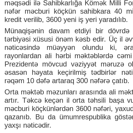
məqsədi ilə Sahibkarlığa Kömək Milli Fo
nəfər məcburi köçkün sahibkara 40 mi
kredit verilib, 3600 yeni iş yeri yaradılıb.
Münaqişənin davam etdiyi bir dövrdə h
tərbiyəsi xüsusi önəm kəsb edir. Üç il əv
nəticəsində müəyyən olundu ki, əraz
rayonlardan ali hərbi məktəblərdə cəmi 
Prezidentə mövcud vəziyyət məruzə ol
əsasən həyata keçirilmiş tədbirlər nə
rəqəm 10 dəfə artaraq 300 nəfərə çatıb.
Orta məktəb məzunları arasında ali məktə
artır. Təkcə keçən il orta təhsili başa
məcburi köçkünlərdən 3600 nəfəri, yaxud 
qazanıb. Bu da ümumrespublika göstəri
yaxşı nəticədir.