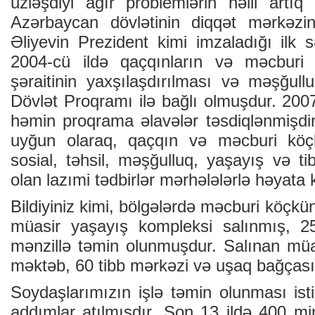
üzləşdiyi ağır problemlərin həlli artıq
Azərbaycan dövlətinin diqqət mərkəzi
Əliyevin Prezident kimi imzaladığı ilk 
2004-cü ildə qaçqınların və məcburi 
şəraitinin yaxşılaşdırılması və məşğull
Dövlət Proqramı ilə bağlı olmuşdur. 2007-
həmin proqrama əlavələr təsdiqlənmişdi
uyğun olaraq, qaçqın və məcburi köç
sosial, təhsil, məşğulluq, yaşayış və t
olan lazımi tədbirlər mərhələlərlə həyata ke
Bildiyiniz kimi, bölgələrdə məcburi köçkü
müasir yaşayış kompleksi salınmış, 
mənzillə təmin olunmuşdur. Salınan mü
məktəb, 60 tibb mərkəzi və uşaq bağçası
Soydaşlarımızın işlə təmin olunması ist
addımlar atılmışdır. Son 13 ildə 400 m