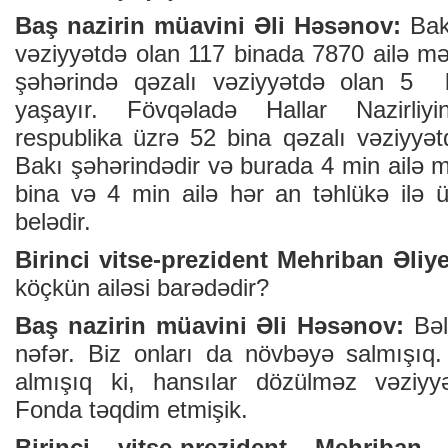
Baş nazirin müavini Əli Həsənov:
Bakı
vəziyyətdə olan 117 binada 7870 ailə m
şəhərində qəzalı vəziyyətdə olan 5 
yaşayır. Fövqəladə Hallar Nazirliy
respublika üzrə 52 bina qəzalı vəziyyət
Bakı şəhərindədir və burada 4 min ailə 
bina və 4 min ailə hər an təhlükə ilə ü
belədir.
Birinci vitse-prezident Mehriban Əliy
köçkün ailəsi barədədir?
Baş nazirin müavini Əli Həsənov:
Bəl
nəfər. Biz onları da növbəyə salmışıq
almışıq ki, hansılar dözülməz vəziyyə
Fonda təqdim etmişik.
Birinci vitse-prezident Mehriban 