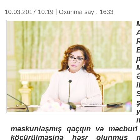
10.03.2017 10:19 | Oxunma sayı: 1633
ş
məskunlaşmış qaçqın və məcburi k
köçürülməsinə həsr olunmuş müş