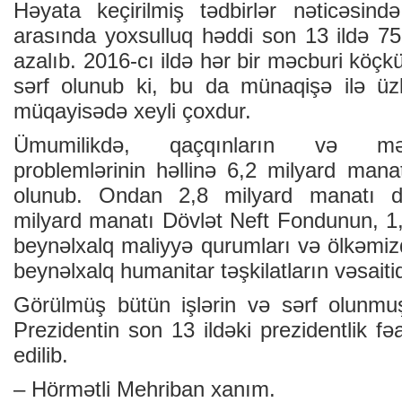
Həyata keçirilmiş tədbirlər nəticəsin
arasında yoxsulluq həddi son 13 ildə 75
azalıb. 2016-cı ildə hər bir məcburi köç
sərf olunub ki, bu da münaqişə ilə üzl
müqayisədə xeyli çoxdur.
Ümumilikdə, qaçqınların və məc
problemlərinin həllinə 6,2 milyard mana
olunub. Ondan 2,8 milyard manatı dö
milyard manatı Dövlət Neft Fondunun, 1,
beynəlxalq maliyyə qurumları və ölkəmiz
beynəlxalq humanitar təşkilatların vəsaitid
Görülmüş bütün işlərin və sərf olunmuş 
Prezidentin son 13 ildəki prezidentlik fə
edilib.
– Hörmətli Mehriban xanım.