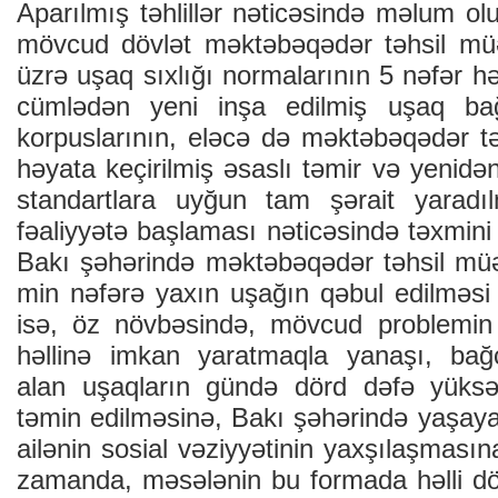
Aparılmış təhlillər nəticəsində məlum ol
mövcud dövlət məktəbəqədər təhsil müə
üzrə uşaq sıxlığı normalarının 5 nəfər hə
cümlədən yeni inşa edilmiş uşaq bağ
korpuslarının, eləcə də məktəbəqədər tə
həyata keçirilmiş əsaslı təmir və yenidən
standartlara uyğun tam şərait yaradıl
fəaliyyətə başlaması nəticəsində təxmin
Bakı şəhərində məktəbəqədər təhsil müə
min nəfərə yaxın uşağın qəbul edilməs
isə, öz növbəsində, mövcud problemin 
həllinə imkan yaratmaqla yanaşı, bağç
alan uşaqların gündə dörd dəfə yüksək
təmin edilməsinə, Bakı şəhərində yaşaya
ailənin sosial vəziyyətinin yaxşılaşması
zamanda, məsələnin bu formada həlli döv