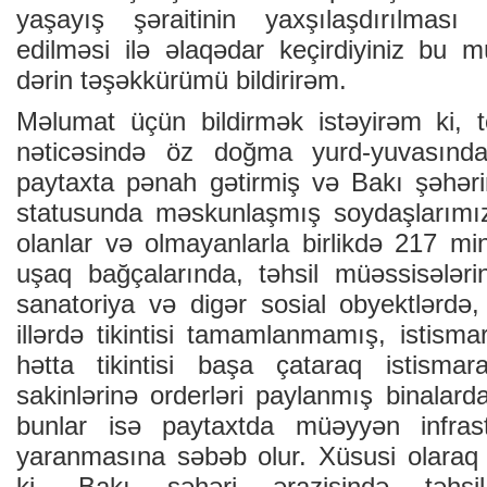
yaşayış şəraitinin yaxşılaşdırılması
edilməsi ilə əlaqədar keçirdiyiniz bu 
dərin təşəkkürümü bildirirəm.
Məlumat üçün bildirmək istəyirəm ki, to
nəticəsində öz doğma yurd-yuvasında
paytaxta pənah gətirmiş və Bakı şəhər
statusunda məskunlaşmış soydaşlarımız
olanlar və olmayanlarla birlikdə 217 mi
uşaq bağçalarında, təhsil müəssisələri
sanatoriya və digər sosial obyektlərdə,
illərdə tikintisi tamamlanmamış, istism
hətta tikintisi başa çataraq istisma
sakinlərinə orderləri paylanmış binalard
bunlar isə paytaxtda müəyyən infrastru
yaranmasına səbəb olur. Xüsusi olaraq
ki, Bakı şəhəri ərazisində təhsil