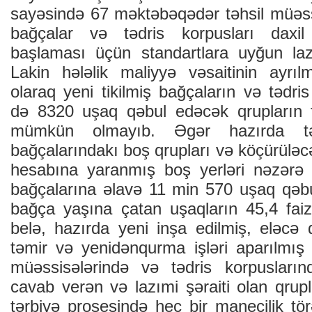
sayəsində 67 məktəbəqədər təhsil müəssi
bağçalar və tədris korpusları daxil
başlaması üçün standartlara uyğun lazı
Lakin hələlik maliyyə vəsaitinin ayrı
olaraq yeni tikilmiş bağçaların və tədris
də 8320 uşaq qəbul edəcək qrupların f
mümkün olmayıb. Əgər hazırda tə
bağçalarındakı boş qrupları və köçürülə
hesabına yaranmış boş yerləri nəzərə
bağçalarına əlavə 11 min 570 uşaq qəbul
bağça yaşına çatan uşaqların 45,4 fai
belə, hazırda yeni inşa edilmiş, eləcə 
təmir və yenidənqurma işləri aparılmış
müəssisələrində və tədris korpusların
cavab verən və lazımi şəraiti olan qrupl
tərbiyə prosesində heç bir maneçilik t