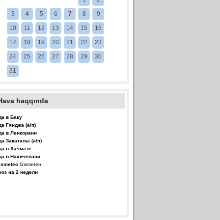
3
4
5
6
7
8
9
10
11
12
13
14
15
16
17
18
19
20
21
22
23
24
25
26
27
28
29
30
31
Hava haqqında
да в Баку
да Гянджа (а/п)
да в Ленкорани
да Закаталы (а/п)
да в Хачмазе
да в Нахичевани
Gismeteo
ноз на 2 недели