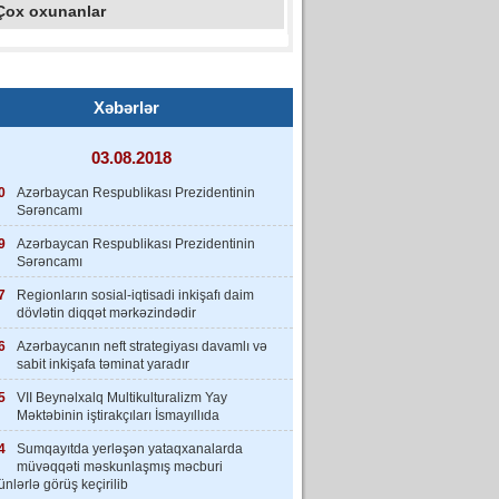
Çox oxunanlar
Xəbərlər
03.08.2018
0
Azərbaycan Respublikası Prezidentinin
Sərəncamı
9
Azərbaycan Respublikası Prezidentinin
Sərəncamı
7
Regionların sosial-iqtisadi inkişafı daim
dövlətin diqqət mərkəzindədir
6
Azərbaycanın neft strategiyası davamlı və
sabit inkişafa təminat yaradır
5
VII Beynəlxalq Multikulturalizm Yay
Məktəbinin iştirakçıları İsmayıllıda
4
Sumqayıtda yerləşən yataqxanalarda
müvəqqəti məskunlaşmış məcburi
nlərlə görüş keçirilib