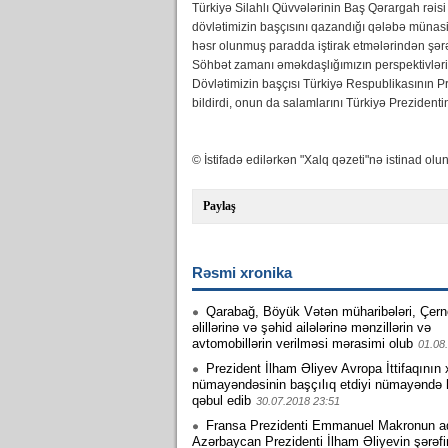
Türkiyə Silahlı Qüvvələrinin Baş Qərargah rəisi
dövlətimizin başçısını qazandığı qələbə münasi
həsr olunmuş paradda iştirak etmələrindən şərəf
Söhbət zamanı əməkdaşlığımızın perspektivləri ə
Dövlətimizin başçısı Türkiyə Respublikasının P
bildirdi, onun da salamlarını Türkiyə Prezidenti
© İstifadə edilərkən "Xalq qəzeti"nə istinad olun
Paylaş
Rəsmi xronika
Qarabağ, Böyük Vətən müharibələri, Çern
əlillərinə və şəhid ailələrinə mənzillərin və
avtomobillərin verilməsi mərasimi olub
01.08
Prezident İlham Əliyev Avropa İttifaqının
nümayəndəsinin başçılıq etdiyi nümayəndə 
qəbul edib
30.07.2018 23:51
Fransa Prezidenti Emmanuel Makronun a
Azərbaycan Prezidenti İlham Əliyevin şərəf