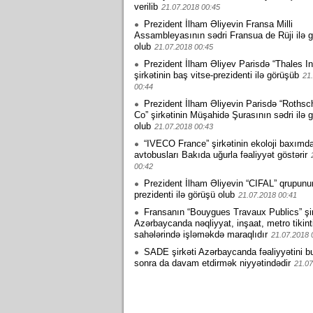
verilib
21.07.2018 00:45
Prezident İlham Əliyevin Fransa Milli
Assambleyasının sədri Fransua de Rüji ilə 
olub
21.07.2018 00:45
Prezident İlham Əliyev Parisdə “Thales In
şirkətinin baş vitse-prezidenti ilə görüşüb
21
00:44
Prezident İlham Əliyevin Parisdə “Rothsc
Co” şirkətinin Müşahidə Şurasının sədri ilə 
olub
21.07.2018 00:43
“IVECO France” şirkətinin ekoloji baxımd
avtobusları Bakıda uğurla fəaliyyət göstərir
00:42
Prezident İlham Əliyevin “CIFAL” qrupunu
prezidenti ilə görüşü olub
21.07.2018 00:41
Fransanın “Bouygues Travaux Publics” şir
Azərbaycanda nəqliyyat, inşaat, metro tikint
sahələrində işləməkdə maraqlıdır
21.07.2018 
SADE şirkəti Azərbaycanda fəaliyyətini 
sonra da davam etdirmək niyyətindədir
21.07