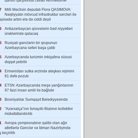
qanun qarşısında cavab verməlidirlər”
7
Milli Məclisin deputatı Flora QASIMOVA:
Nəqliyyatın mövcud infrastruktur xərcləri ilə
yisədə artım elə də ciddi deyil
6
Antiazərbaycan qüvvələrin bəd niyyətləri
ürəklərində qalacaq
5
Rusiyalı gənclərin bir qrupunun
Azərbaycana səfəri başa çatıb
5
Azərbaycanda turizmin inkişafına xüsusi
diqqət yetirilir
4
Ermənistan sutka ərzində atəşkəs rejimini
81 dəfə pozub
4
ETSN: Azərbaycanda meşə yanğınlarının
97 faizi insan amili ilə bağlıdır
3
Bosniyalılar Sumqayıt Bələdiyyəsində
2
“Azərxalça”nın İsmayıllı filialının kollektivi
mükafatlandırılıb
1
Avropa çempionatının qalibi olan ağır
atletlərlə Gənclər və İdman Nazirliyində
 keçirilib