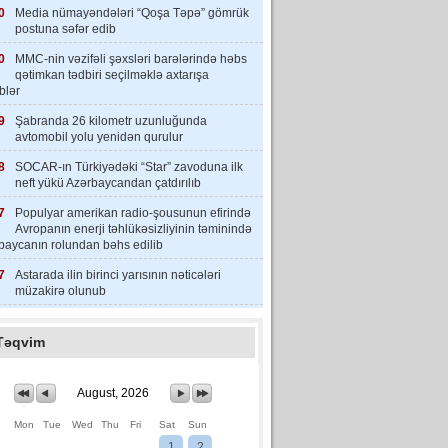
0
Media nümayəndələri “Qoşa Təpə” gömrük
postuna səfər edib
0
MMC-nin vəzifəli şəxsləri barələrində həbs
qətimkan tədbiri seçilməklə axtarışa
iblər
9
Şabranda 26 kilometr uzunluğunda
avtomobil yolu yenidən qurulur
8
SOCAR-ın Türkiyədəki “Star” zavoduna ilk
neft yükü Azərbaycandan çatdırılıb
7
Populyar amerikan radio-şousunun efirində
Avropanın enerji təhlükəsizliyinin təminində
baycanın rolundan bəhs edilib
7
Astarada ilin birinci yarısının nəticələri
müzakirə olunub
Təqvim
August, 2026
Mon
Tue
Wed
Thu
Fri
Sat
Sun
1
2