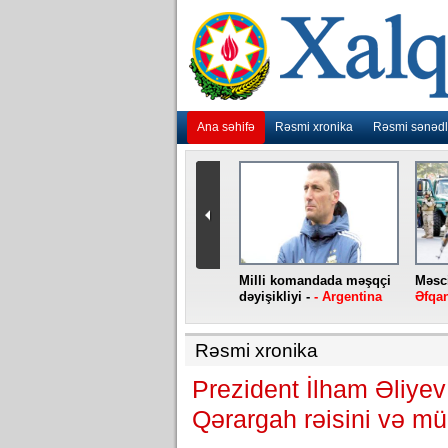
Ana səhifə
Rəsmi xronika
Rəsmi sənədl
urlar
“Ebola” virusu yenidən
Milli komandada məşqçi
Məsci
aniya
baş qaldırıb -
- Konqo
dəyişikliyi -
- Argentina
Əfqan
Rəsmi xronika
Prezident İlham Əliyev
Qərargah rəisini və müd