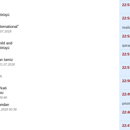
22:5
görüşü
22:5
ternational”
real
.07.2018
22:5
hild and
qəra
görüşü
22:5
an təmiz
21.07.2018
22:5
n
22:5
kəti
isi
22:4
00:40
priori
bundan
.2018 00:39
22:4
22:4