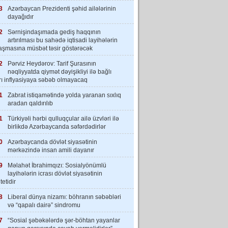
3
Azərbaycan Prezidenti şəhid ailələrinin
dayağıdır
2
Sərnişindaşımada gediş haqqının
artırılması bu sahədə iqtisadi layihələrin
laşmasına müsbət təsir göstərəcək
2
Pərviz Heydərov: Tarif Şurasının
nəqliyyatda qiymət dəyişikliyi ilə bağlı
rı inflyasiyaya səbəb olmayacaq
1
Zabrat istiqamətində yolda yaranan sıxlıq
aradan qaldırılıb
1
Türkiyəli hərbi qulluqçular ailə üzvləri ilə
birlikdə Azərbaycanda səfərdədirlər
0
Azərbaycanda dövlət siyasətinin
mərkəzində insan amili dayanır
9
Məlahət İbrahimqızı: Sosialyönümlü
layihələrin icrası dövlət siyasətinin
tetidir
8
Liberal dünya nizamı: böhranın səbəbləri
və “qapalı dairə” sindromu
7
“Sosial şəbəkələrdə şər-böhtan yayanlar