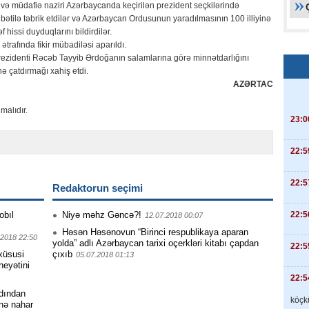
 və müdafiə naziri Azərbaycanda keçirilən prezident seçkilərində
bətilə təbrik etdilər və Azərbaycan Ordusunun yaradılmasının 100 illiyinə
 hissi duyduqlarını bildirdilər.
trafında fikir mübadiləsi aparıldı.
rezidenti Rəcəb Tayyib Ərdoğanın salamlarına görə minnətdarlığını
nə çatdırmağı xahiş etdi.
AZƏRTAC
malıdır.
23:0
22:5
22:5
Redaktorun seçimi
22:5
obıl
Niyə məhz Gəncə?!
12.07.2018 00:07
Həsən Həsənovun “Birinci respublikaya aparan
.2018 22:50
yolda” adlı Azərbaycan tarixi oçerkləri kitabı çapdan
22:5
 xüsusi
çıxıb
05.07.2018 01:13
heyətini
22:5
dından
köçkü
inə nahar