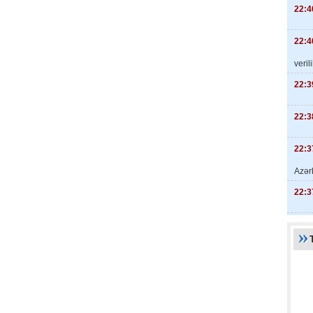
22:4
22:4
veril
22:3
22:3
22:3
Azər
22:3