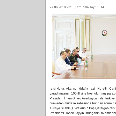
27.06.2018 23:18 | Oxunma sayı: 1514
rəisi Hulusi Akarın, müdafiə naziri Nurettin Ca
yaradılmasının 100 illiyinə həsr olunmuş para
Prezident İlham Əliyev Azərbaycan ilə Türkiyə 
cümlədən müdafiə sahəsində bundan sonra da uğ
Türkiyə Silahlı Qüvvələrinin Baş Qərargah rəisi
Prezidenti Rəcəb Tayyib Ərdoğanın salamlarını d