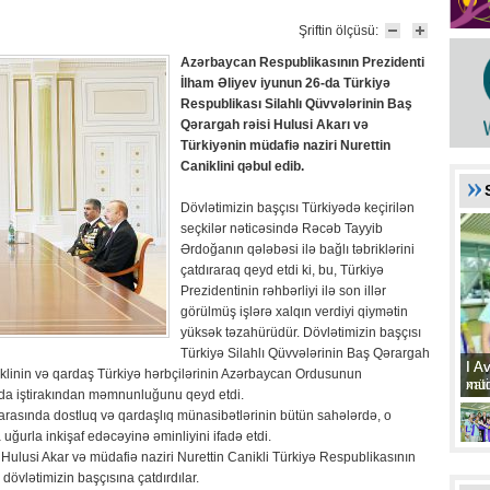
Şriftin ölçüsü:
Azərbaycan Respublikasının Prezidenti
İlham Əliyev iyunun ­26-da Türkiyə
Respublikası Silahlı Qüvvələrinin Baş
Qərargah rəisi Hulusi Akarı və
Türkiyənin müdafiə naziri Nurettin
Caniklini qəbul edib.
Dövlətimizin başçısı Türkiyədə keçirilən
seçkilər nəticəsində Rəcəb Tayyib
Ərdoğanın qələbəsi ilə bağlı təbriklərini
çatdıraraq qeyd etdi ki, bu, Türkiyə
Prezidentinin rəhbərliyi ilə son illər
görülmüş işlərə xalqın verdiyi qiymətin
yüksək təzahürüdür. Dövlətimizin başçısı
Türkiyə Silahlı Qüvvələrinin Baş Qərargah
I A
I A
niklinin və qardaş Türkiyə hərbçilərinin Azərbaycan Ordusunun
xat
müd
dda iştirakından məmnunluğunu qeyd etdi.
arasında dostluq və qardaşlıq münasibətlərinin bütün sahələrdə, o
urla inkişaf edəcəyinə əminliyini ifadə etdi.
 Hulusi Akar və müdafiə naziri Nurettin Canikli Türkiyə Respublikasının
övlətimizin başçısına çatdırdılar.