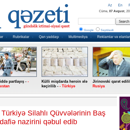
Az
En
Cümə,
07 Avgust
, 2
Google
Saytdaxili
ər
Rubrikalar
Qan yaddaşı
Multimediya
Reklamlar və elanlar
ddə partlayış -
-
Külli miqdarda heroin ələ
Jirinovski qarət edili
ıstan
keçirilib -
- Türkiyə
Rusiya
 Türkiyə Silahlı Qüvvələrinin Baş
afiə nazirini qəbul edib