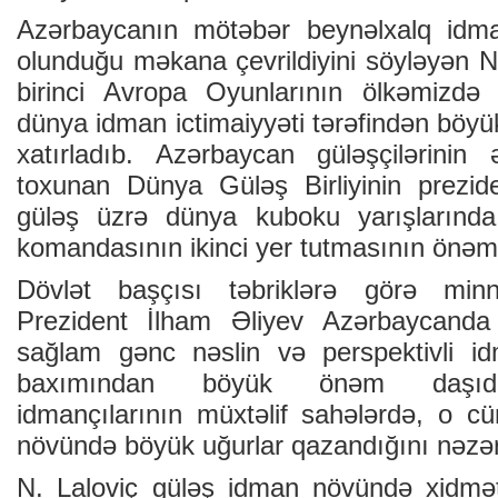
Azərbaycanın mötəbər beynəlxalq idman
olunduğu məkana çevrildiyini söyləyən N.
birinci Avropa Oyunlarının ölkəmizdə 
dünya idman ictimaiyyəti tərəfindən böyük
xatırladıb. Azərbaycan güləşçilərinin 
toxunan Dünya Güləş Birliyinin prezid
güləş üzrə dünya kuboku yarışlarınd
komandasının ikinci yer tutmasının önəmi
Dövlət başçısı təbriklərə görə minnət
Prezident İlham Əliyev Azərbaycanda 
sağlam gənc nəslin və perspektivli id
baxımından böyük önəm daşıdığ
idmançılarının müxtəlif sahələrdə, o 
növündə böyük uğurlar qazandığını nəzər
N. Laloviç güləş idman növündə xidmətl