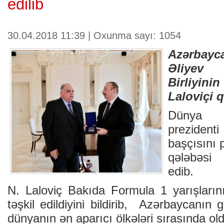
edilib
30.04.2018 11:39 | Oxunma sayı: 1054
Azərbayca
Əliyev
Birliyini
Laloviçi 
Dünya G
prezident
başçısını 
qələbəsi 
edib.
N. Laloviç Bakıda Formula 1 yarışları
təşkil edildiyini bildirib, Azərbaycanı
dünyanın ən aparıcı ölkələri sırasında o