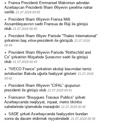
Fransa Prezidenti Emmanuel Makronun adından
Azərbaycan Prezidenti İlham Əliyevin şərəfinə nahar
verilib
21.07.2018 00:45
Prezident İlham Əliyevin Fransa Milli
Assambleyasının sədri Fransua de Rüji ilə görüşü
olub
21.07.2018 00:45
Prezident İlham Əliyev Parisdə “Thales International”
şirkətinin baş vitse-prezidenti ilə görüşüb
21.07.2018
00:44
Prezident İlham Əliyevin Parisdə “Rothschild and
Co” şirkətinin Müşahidə Şurasının sədri ilə görüşü
olub
21.07.2018 00:43
“IVECO France” şirkətinin ekoloji baxımdan təmiz
avtobusları Bakıda uğurla fəaliyyət göstərir
21.07.2018
00:42
Prezident İlham Əliyevin “CIFAL” qrupunun
prezidenti ilə görüşü olub
21.07.2018 00:41
Fransanın “Bouygues Travaux Publics” şirkəti
Azərbaycanda nəqliyyat, inşaat, metro tikintisi
sahələrində işləməkdə maraqlıdır
21.07.2018 00:40
SADE şirkəti Azərbaycanda fəaliyyətini bundan
sonra da davam etdirmək niyyətindədir
21.07.2018 00:39