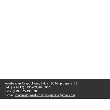
Azərbaycan Respublikası, Bakı ş., Bülbül prospekti, 18.
Tel.: (+994 12) 4935903; 4935964
Faks: (+994 12) 4930280
E-mail:
info@xalqqazeti.com
;
xalqqazeti@gmail.com