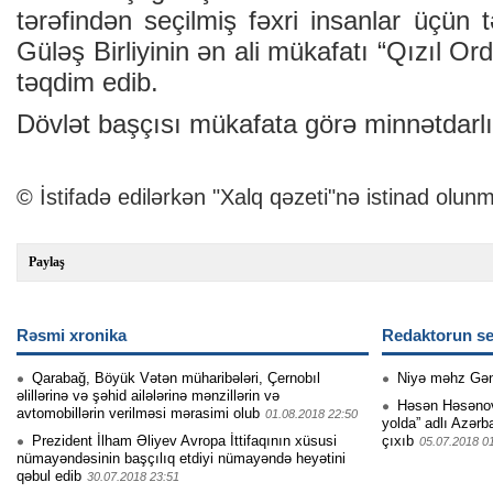
tərəfindən seçilmiş fəxri insanlar üçün
Güləş Birliyinin ən ali mükafatı “Qızıl Or
təqdim edib.
Dövlət başçısı mükafata görə minnətdarlığı
© İstifadə edilərkən "Xalq qəzeti"nə istinad olunm
Paylaş
Rəsmi xronika
Redaktorun se
Qarabağ, Böyük Vətən müharibələri, Çernobıl
Niyə məhz Gə
əlillərinə və şəhid ailələrinə mənzillərin və
Həsən Həsənovu
avtomobillərin verilməsi mərasimi olub
01.08.2018 22:50
yolda” adlı Azərb
Prezident İlham Əliyev Avropa İttifaqının xüsusi
çıxıb
05.07.2018 0
nümayəndəsinin başçılıq etdiyi nümayəndə heyətini
qəbul edib
30.07.2018 23:51