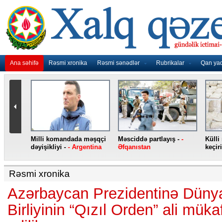
Ana səhifə
Rəsmi xronika
Rəsmi sənədlər
Rubrikalar
Qan ya
nidən
Milli komandada məşqçi
Məsciddə partlayış -
-
Külli
nqo
dəyişikliyi -
- Argentina
Əfqanıstan
keçiri
Rəsmi xronika
Azərbaycan Prezidentinə Düny
Birliyinin “Qızıl Orden” ali müka