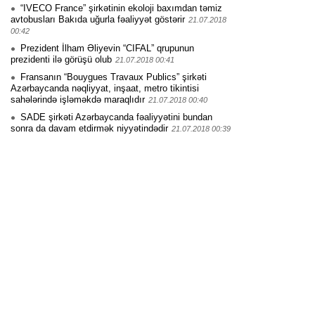
“IVECO France” şirkətinin ekoloji baxımdan təmiz
avtobusları Bakıda uğurla fəaliyyət göstərir
21.07.2018
00:42
Prezident İlham Əliyevin “CIFAL” qrupunun
prezidenti ilə görüşü olub
21.07.2018 00:41
Fransanın “Bouygues Travaux Publics” şirkəti
Azərbaycanda nəqliyyat, inşaat, metro tikintisi
sahələrində işləməkdə maraqlıdır
21.07.2018 00:40
SADE şirkəti Azərbaycanda fəaliyyətini bundan
sonra da davam etdirmək niyyətindədir
21.07.2018 00:39