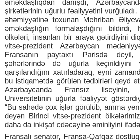
əməkdaşlıqdan danışdı, Azərbaycan
şirkətlərinin uğurlu fəaliyyətini vurğuladı
əhəmiyyətinə toxunan Mehriban Əliye
əməkdaşlığın formalaşdığını bildirdi, 
ölkələri, insanları bir araya gətirdiyini di
vitse-prezident Azərbaycan mədəniyy
Fransanın paytaxtı Parisdə deyil,
şəhərlərində də uğurla keçirildiyin
qarşılandığını xatırladaraq, eyni zama
bu istiqamətdə görülən tədbirləri qeyd e
Azərbaycanda Fransız liseyinin, A
Universitetinin uğurla fəaliyyət göstərdi
“Bu sahədə çox işlər görülüb, amma yenə
deyən Birinci vitse-prezident ölkələrimi
daha da inkişaf edəcəyinə əminliyini ifadə
Fransalı senator, Fransa-Qafqaz dostluq