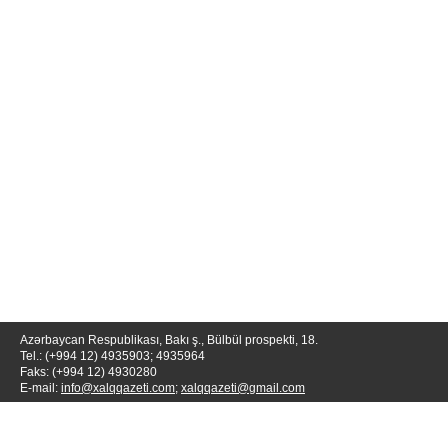
Azərbaycan Respublikası, Bakı ş., Bülbül prospekti, 18.
Tel.: (+994 12) 4935903; 4935964
Faks: (+994 12) 4930280
E-mail:
info@xalqqazeti.com
;
xalqqazeti@gmail.com