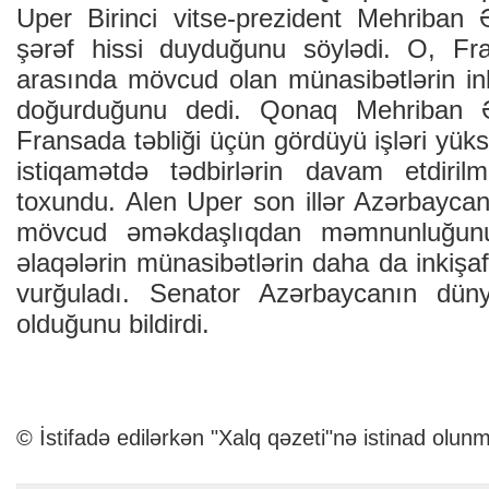
Uper Birinci vitse-prezident Mehriban 
şərəf hissi duyduğunu söylədi. O, Fr
arasında mövcud olan münasibətlərin i
doğurduğunu dedi. Qonaq Mehriban Əl
Fransada təbliği üçün gördüyü işləri yüks
istiqamətdə tədbirlərin davam etdiril
toxundu. Alen Uper son illər Azərbaycan
mövcud əməkdaşlıqdan məmnunluğunu
əlaqələrin münasibətlərin daha da inkişa
vurğuladı. Senator Azərbaycanın dün
olduğunu bildirdi.
© İstifadə edilərkən "Xalq qəzeti"nə istinad olunm