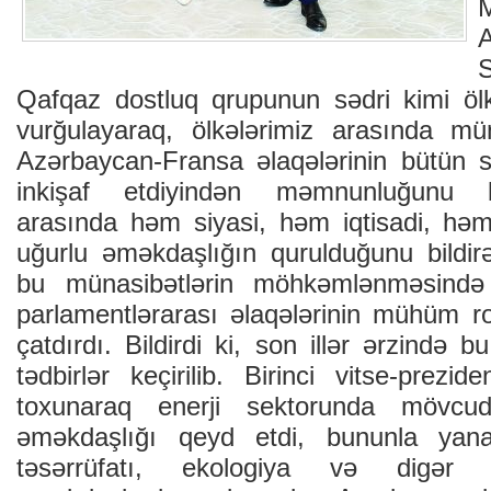
Qafqaz dostluq qrupunun sədri kimi ölk
vurğulayaraq, ölkələrimiz arasında mü
Azərbaycan-Fransa əlaqələrinin bütün 
inkişaf etdiyindən məmnunluğunu bil
arasında həm siyasi, həm iqtisadi, hə
uğurlu əməkdaşlığın qurulduğunu bildir
bu münasibətlərin möhkəmlənməsində
parlamentlərarası əlaqələrinin mühüm ro
çatdırdı. Bildirdi ki, son illər ərzində 
tədbirlər keçirilib. Birinci vitse-prezid
toxunaraq enerji sektorunda mövcu
əməkdaşlığı qeyd etdi, bununla yana
təsərrüfatı, ekologiya və digər 