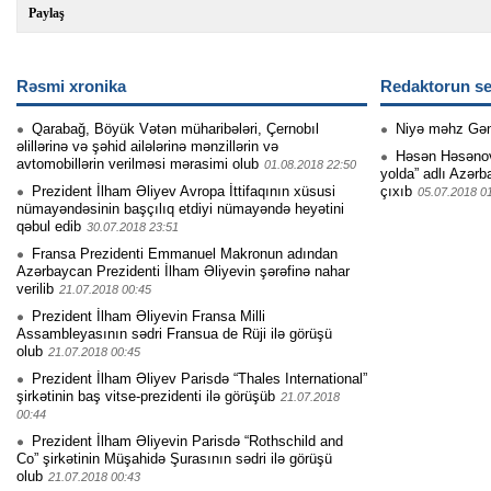
Paylaş
Rəsmi xronika
Redaktorun se
Qarabağ, Böyük Vətən müharibələri, Çernobıl
Niyə məhz Gə
əlillərinə və şəhid ailələrinə mənzillərin və
Həsən Həsənovu
avtomobillərin verilməsi mərasimi olub
01.08.2018 22:50
yolda” adlı Azərb
Prezident İlham Əliyev Avropa İttifaqının xüsusi
çıxıb
05.07.2018 0
nümayəndəsinin başçılıq etdiyi nümayəndə heyətini
qəbul edib
30.07.2018 23:51
Fransa Prezidenti Emmanuel Makronun adından
Azərbaycan Prezidenti İlham Əliyevin şərəfinə nahar
verilib
21.07.2018 00:45
Prezident İlham Əliyevin Fransa Milli
Assambleyasının sədri Fransua de Rüji ilə görüşü
olub
21.07.2018 00:45
Prezident İlham Əliyev Parisdə “Thales International”
şirkətinin baş vitse-prezidenti ilə görüşüb
21.07.2018
00:44
Prezident İlham Əliyevin Parisdə “Rothschild and
Co” şirkətinin Müşahidə Şurasının sədri ilə görüşü
olub
21.07.2018 00:43