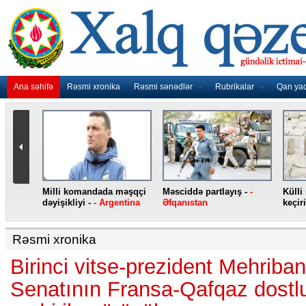
Ana səhifə
Rəsmi xronika
Rəsmi sənədlər
Rubrikalar
Qan ya
nidən
Milli komandada məşqçi
Məsciddə partlayış -
-
Külli
nqo
dəyişikliyi -
- Argentina
Əfqanıstan
keçiri
Rəsmi xronika
Birinci vitse-prezident Mehriba
Senatının Fransa-Qafqaz dostl