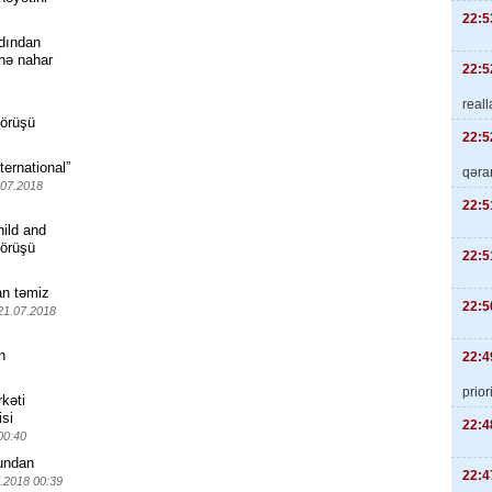
22:5
dından
inə nahar
22:5
real
görüşü
22:5
ternational”
qəra
.07.2018
22:5
hild and
görüşü
22:5
an təmiz
22:5
21.07.2018
n
22:4
priori
kəti
isi
22:4
00:40
bundan
22:4
.2018 00:39