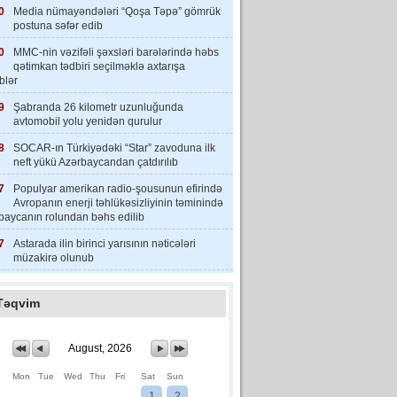
0
Media nümayəndələri “Qoşa Təpə” gömrük
postuna səfər edib
0
MMC-nin vəzifəli şəxsləri barələrində həbs
qətimkan tədbiri seçilməklə axtarışa
iblər
9
Şabranda 26 kilometr uzunluğunda
avtomobil yolu yenidən qurulur
8
SOCAR-ın Türkiyədəki “Star” zavoduna ilk
neft yükü Azərbaycandan çatdırılıb
7
Populyar amerikan radio-şousunun efirində
Avropanın enerji təhlükəsizliyinin təminində
baycanın rolundan bəhs edilib
7
Astarada ilin birinci yarısının nəticələri
müzakirə olunub
Təqvim
August, 2026
Mon
Tue
Wed
Thu
Fri
Sat
Sun
1
2