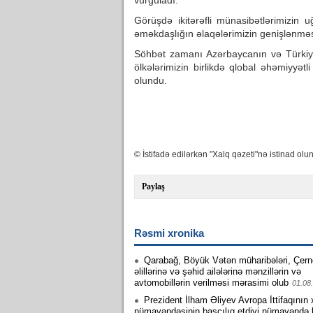
vurğuladı.
Görüşdə ikitərəfli münasibətlərimizin 
əməkdaşlığın əlaqələrimizin genişlənməs
Söhbət zamanı Azərbaycanın və Türkiyən
ölkələrimizin birlikdə qlobal əhəmiyyətl
olundu.
© İstifadə edilərkən "Xalq qəzeti"nə istinad olun
Paylaş
Rəsmi xronika
Qarabağ, Böyük Vətən müharibələri, Çern
əlillərinə və şəhid ailələrinə mənzillərin və
avtomobillərin verilməsi mərasimi olub
01.08
Prezident İlham Əliyev Avropa İttifaqının
nümayəndəsinin başçılıq etdiyi nümayəndə 