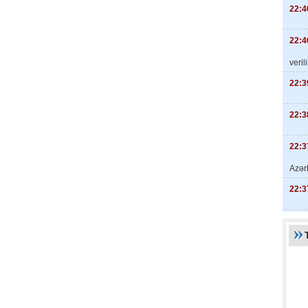
22:4
22:4
veril
22:3
22:3
22:3
Azər
22:3