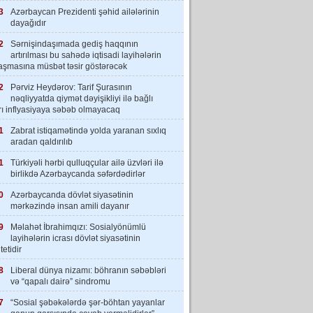
3
Azərbaycan Prezidenti şəhid ailələrinin
dayağıdır
2
Sərnişindaşımada gediş haqqının
artırılması bu sahədə iqtisadi layihələrin
laşmasına müsbət təsir göstərəcək
2
Pərviz Heydərov: Tarif Şurasının
nəqliyyatda qiymət dəyişikliyi ilə bağlı
rı inflyasiyaya səbəb olmayacaq
1
Zabrat istiqamətində yolda yaranan sıxlıq
aradan qaldırılıb
1
Türkiyəli hərbi qulluqçular ailə üzvləri ilə
birlikdə Azərbaycanda səfərdədirlər
0
Azərbaycanda dövlət siyasətinin
mərkəzində insan amili dayanır
9
Məlahət İbrahimqızı: Sosialyönümlü
layihələrin icrası dövlət siyasətinin
tetidir
8
Liberal dünya nizamı: böhranın səbəbləri
və “qapalı dairə” sindromu
7
“Sosial şəbəkələrdə şər-böhtan yayanlar