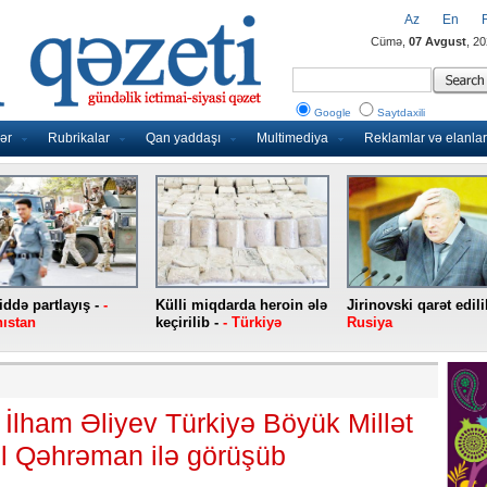
Az
En
Cümə,
07 Avgust
, 2
Google
Saytdaxili
ər
Rubrikalar
Qan yaddaşı
Multimediya
Reklamlar və elanlar
ddə partlayış -
-
Külli miqdarda heroin ələ
Jirinovski qarət edili
ıstan
keçirilib -
- Türkiyə
Rusiya
İlham Əliyev Türkiyə Böyük Millət
ıl Qəhrəman ilə görüşüb