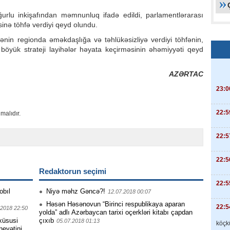
uğurlu inkişafından məmnunluq ifadə edildi, parlamentlərarası
inə töhfə verdiyi qeyd olundu.
in regionda əməkdaşlığa və təhlükəsizliyə verdiyi töhfənin,
i böyük strateji layihələr həyata keçirməsinin əhəmiyyəti qeyd
AZƏRTAC
23:0
22:5
malıdır.
22:5
22:5
Redaktorun seçimi
22:5
obıl
Niyə məhz Gəncə?!
12.07.2018 00:07
Həsən Həsənovun “Birinci respublikaya aparan
22:5
.2018 22:50
yolda” adlı Azərbaycan tarixi oçerkləri kitabı çapdan
 xüsusi
çıxıb
05.07.2018 01:13
köçkü
heyətini