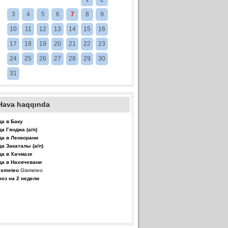
3
4
5
6
7
8
9
10
11
12
13
14
15
16
17
18
19
20
21
22
23
24
25
26
27
28
29
30
31
Hava haqqında
да в Баку
да Гянджа (а/п)
да в Ленкорани
да Закаталы (а/п)
да в Хачмазе
да в Нахичевани
Gismeteo
ноз на 2 недели