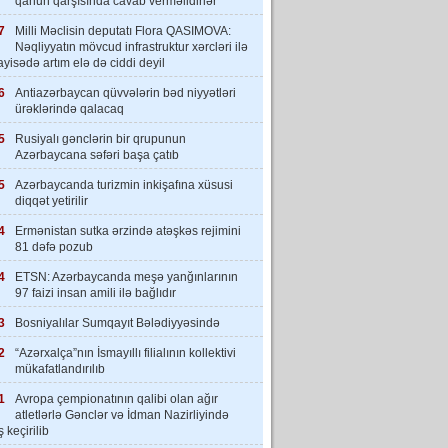
qanun qarşısında cavab verməlidirlər”
7
Milli Məclisin deputatı Flora QASIMOVA:
Nəqliyyatın mövcud infrastruktur xərcləri ilə
yisədə artım elə də ciddi deyil
6
Antiazərbaycan qüvvələrin bəd niyyətləri
ürəklərində qalacaq
5
Rusiyalı gənclərin bir qrupunun
Azərbaycana səfəri başa çatıb
5
Azərbaycanda turizmin inkişafına xüsusi
diqqət yetirilir
4
Ermənistan sutka ərzində atəşkəs rejimini
81 dəfə pozub
4
ETSN: Azərbaycanda meşə yanğınlarının
97 faizi insan amili ilə bağlıdır
3
Bosniyalılar Sumqayıt Bələdiyyəsində
2
“Azərxalça”nın İsmayıllı filialının kollektivi
mükafatlandırılıb
1
Avropa çempionatının qalibi olan ağır
atletlərlə Gənclər və İdman Nazirliyində
 keçirilib