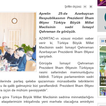
Şriftin ölçüsü:
Aprelin 25-də Azərbaycan
Respublikasının Prezidenti İlham
Əliyev Türkiyə Böyük Millət
Məclisinin sədri İsmayıl
Qəhrəman ilə görüşüb.
AZƏRTAC-ın xüsusi müxbiri xəbər
verir ki, Türkiyə Böyük Millət
Məclisinin sədri İsmayıl Qəhrəman
Azərbaycan Prezidenti İlham Əliyevi
qarşıladı.
Görüşdə İsmayıl Qəhrəman
Prezident İlham Əliyevin Türkiyəyə
rəsmi səfərindən məmnunluğunu
bildirdi. Türkiyə parlamentinin sədri
I A
I A
kilərində parlaq qələbə qazanması münasibətilə təbriklərini
xat
müd
 ilə qalib gəlməyiniz bizi şərəfləndirdi. Prezident İlham Əliyev
nya üçün də mühüm şəxsiyyətdir”.
ə görə Türkiyə Böyük Millət Məclisinin sədrinə minnətdarlığını
n əlaqələrimizin inkişafında yeni mərhələ olacağına əminliyini