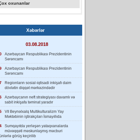
Çox oxunanlar
Xəbərlər
03.08.2018
0
Azərbaycan Respublikası Prezidentinin
Sərəncamı
9
Azərbaycan Respublikası Prezidentinin
Sərəncamı
7
Regionların sosial-iqtisadi inkişafı daim
dövlətin diqqət mərkəzindədir
6
Azərbaycanın neft strategiyası davamlı və
sabit inkişafa təminat yaradır
5
VII Beynəlxalq Multikulturalizm Yay
Məktəbinin iştirakçıları İsmayıllıda
4
Sumqayıtda yerləşən yataqxanalarda
müvəqqəti məskunlaşmış məcburi
nlərlə görüş keçirilib