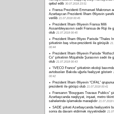
qəbul edib
30.07.2018 23:51
Fransa Prezidenti Emmanuel Makronun a
Azərbaycan Prezidenti İlham Əliyevin şərəf
verilib
21.07.2018 00:45
Prezident İlham Əliyevin Fransa Milli
Assambleyasının sədri Fransua de Rüji ilə 
olub
21.07.2018 00:45
Prezident İlham Əliyev Parisdə “Thales In
şirkətinin baş vitse-prezidenti ilə görüşüb
21
00:44
Prezident İlham Əliyevin Parisdə “Rothsc
Co” şirkətinin Müşahidə Şurasının sədri ilə 
olub
21.07.2018 00:43
“IVECO France” şirkətinin ekoloji baxımd
avtobusları Bakıda uğurla fəaliyyət göstərir
00:42
Prezident İlham Əliyevin “CIFAL” qrupunu
prezidenti ilə görüşü olub
21.07.2018 00:41
Fransanın “Bouygues Travaux Publics” şir
Azərbaycanda nəqliyyat, inşaat, metro tikint
sahələrində işləməkdə maraqlıdır
21.07.2018 
SADE şirkəti Azərbaycanda fəaliyyətini 
sonra da davam etdirmək niyyətindədir
21.07