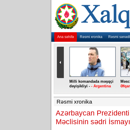
Ana səhifə
Rəsmi xronika
Rəsmi sənədl
urlar
“Ebola” virusu yenidən
Milli komandada məşqçi
Məsci
aniya
baş qaldırıb -
- Konqo
dəyişikliyi -
- Argentina
Əfqan
Rəsmi xronika
Azərbaycan Prezidenti 
Məclisinin sədri İsmay