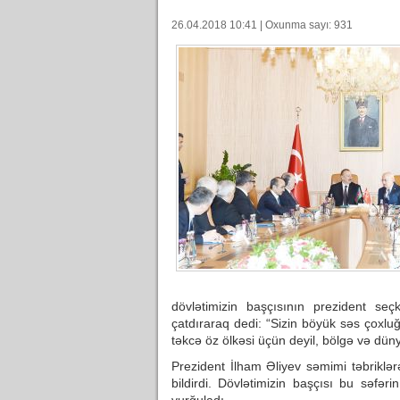
26.04.2018 10:41 | Oxunma sayı: 931
dövlətimizin başçısının prezident seç
çatdıraraq dedi: “Sizin böyük səs çoxluğu
təkcə öz ölkəsi üçün deyil, bölgə və dü
Prezident İlham Əliyev səmimi təbriklər
bildirdi. Dövlətimizin başçısı bu səfəri