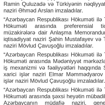
Ramin Quluzadə və Türkiyənin nəqliyyat,
naziri Əhməd Arslan imzaladılar.
“Azərbaycan Respublikası Hökuməti ilə 
Hökuməti arasında preferensial ti
müzakirələrə dair Anlaşma Memorandu
iqtisadiyyat naziri Şahin Mustafayev və T
naziri Mövlud Çavuşoğlu imzaladılar.
“Azərbaycan Respublikası Hökuməti ilə 
Hökuməti arasında Mədəniyyət mərkəzlər
iş mexanizmi və fəaliyyətləri haqqında 
xarici işlər naziri Elmar Məmmədyarov 
işlər naziri Mövlud Çavuşoğlu imzaladılar
“Azərbaycan Respublikası Hökuməti ilə 
Hökuməti arasında şəxsi heyətin mübadil
Azərbaycanın müdafiə naziri, gener