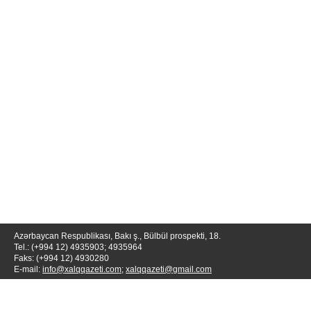
Azərbaycan Respublikası, Bakı ş., Bülbül prospekti, 18.
Tel.: (+994 12) 4935903; 4935964
Faks: (+994 12) 4930280
E-mail:
info@xalqqazeti.com
;
xalqqazeti@gmail.com