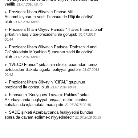
verilib
21.07.2018 00:45
Prezident İlham Əliyevin Fransa Milli
Assambleyasının sədri Fransua de Rüji ilə görüşü
olub
21.07.2018 00:45
Prezident İlham Əliyev Parisdə “Thales International”
şirkətinin baş vitse-prezidenti ilə görüşüb
21.07.2018
00:44
Prezident İlham Əliyevin Parisdə “Rothschild and
Co” şirkətinin Müşahidə Şurasının sədri ilə görüşü
olub
21.07.2018 00:43
“IVECO France” şirkətinin ekoloji baxımdan təmiz
avtobusları Bakıda uğurla fəaliyyət göstərir
21.07.2018
00:42
Prezident İlham Əliyevin “CIFAL” qrupunun
prezidenti ilə görüşü olub
21.07.2018 00:41
Fransanın “Bouygues Travaux Publics” şirkəti
Azərbaycanda nəqliyyat, inşaat, metro tikintisi
sahələrində işləməkdə maraqlıdır
21.07.2018 00:40
SADE şirkəti Azərbaycanda fəaliyyətini bundan
sonra da davam etdirmək niyyətindədir
21.07.2018 00:39