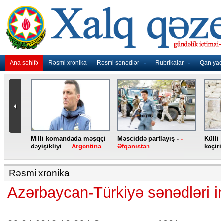
Ana səhifə
Rəsmi xronika
Rəsmi sənədlər
Rubrikalar
Qan ya
nidən
Milli komandada məşqçi
Məsciddə partlayış -
-
Külli
nqo
dəyişikliyi -
- Argentina
Əfqanıstan
keçiri
Rəsmi xronika
Azərbaycan-Türkiyə sənədləri 