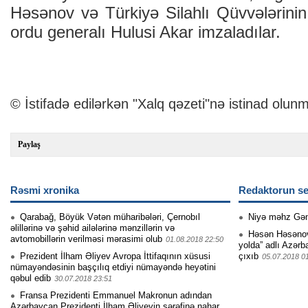
Həsənov və Türkiyə Silahlı Qüvvələrinin
ordu generalı Hulusi Akar imzaladılar.
© İstifadə edilərkən "Xalq qəzeti"nə istinad olunm
Paylaş
Rəsmi xronika
Redaktorun se
Qarabağ, Böyük Vətən müharibələri, Çernobıl
Niyə məhz Gə
əlillərinə və şəhid ailələrinə mənzillərin və
Həsən Həsənovu
avtomobillərin verilməsi mərasimi olub
01.08.2018 22:50
yolda” adlı Azərb
Prezident İlham Əliyev Avropa İttifaqının xüsusi
çıxıb
05.07.2018 0
nümayəndəsinin başçılıq etdiyi nümayəndə heyətini
qəbul edib
30.07.2018 23:51
Fransa Prezidenti Emmanuel Makronun adından
Azərbaycan Prezidenti İlham Əliyevin şərəfinə nahar