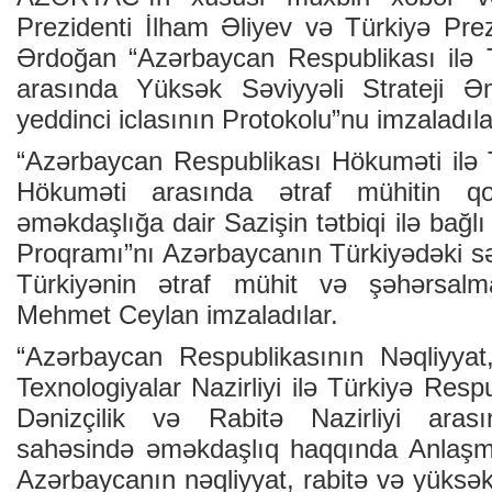
Prezidenti İlham Əliyev və Türkiyə Pre
Ərdoğan “Azərbaycan Respublikası ilə 
arasında Yüksək Səviyyəli Strateji Ə
yeddinci iclasının Protokolu”nu imzaladıla
“Azərbaycan Respublikası Hökuməti ilə 
Hökuməti arasında ətraf mühitin q
əməkdaşlığa dair Sazişin tətbiqi ilə bağlı 
Proqramı”nı Azərbaycanın Türkiyədəki sə
Türkiyənin ətraf mühit və şəhərsalm
Mehmet Ceylan imzaladılar.
“Azərbaycan Respublikasının Nəqliyya
Texnologiyalar Nazirliyi ilə Türkiyə Resp
Dənizçilik və Rabitə Nazirliyi aras
sahəsində əməkdaşlıq haqqında Anla
Azərbaycanın nəqliyyat, rabitə və yüksək 