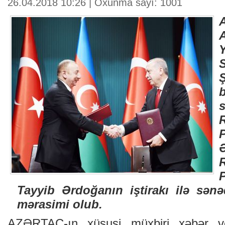
26.04.2018 10:26 | Oxunma sayı: 1001
Ş
Tayyib Ərdoğanın iştirakı ilə sənə
mərasimi olub.
AZƏRTAC-ın xüsusi müxbiri xəbər ve