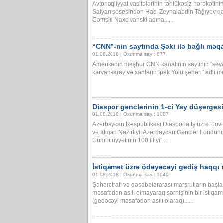
Avtonəqliyyat vasitələrinin təhlükəsiz hərəkəti
Salyan şosesindən Hacı Zeynalabdin Tağıyev qəs
Cəmşid Naxçivanski adına......
“CNN”-nin saytında Şəki ilə bağlı məq
01.08.2018 | Oxunma sayı: 677
Amerikanın məşhur CNN kanalının saytının “səy
karvansaray və xanların İpək Yolu şəhəri” adlı mə
Diaspor gənclərinin 1-ci Yay düşərgəsi
01.08.2018 | Oxunma sayı: 1007
Azərbaycan Respublikası Diasporla İş üzrə Dövl
və İdman Nazirliyi, Azərbaycan Gənclər Fondunun 
Cümhuriyyətinin 100 illiyi”......
İstiqamət üzrə ödəyəcəyi gediş haqqı 
01.08.2018 | Oxunma sayı: 1040
Şəhərətrafı və qəsəbələrarası marşrutların başl
məsafədən asılı olmayaraq sərnişinin bir istiqa
(gedəcəyi məsafədən asılı olaraq)......