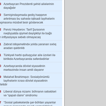
3
Azərbaycan Prezidenti şəhid ailələrinin
dayağıdır
2
Sərnişindaşımada gediş haqqının
artırılması bu sahədə iqtisadi layihələrin
laşmasına müsbət təsir göstərəcək
2
Pərviz Heydərov: Tarif Şurasının
nəqliyyatda qiymət dəyişikliyi ilə bağlı
rı inflyasiyaya səbəb olmayacaq
1
Zabrat istiqamətində yolda yaranan sıxlıq
aradan qaldırılıb
1
Türkiyəli hərbi qulluqçular ailə üzvləri ilə
birlikdə Azərbaycanda səfərdədirlər
0
Azərbaycanda dövlət siyasətinin
mərkəzində insan amili dayanır
9
Məlahət İbrahimqızı: Sosialyönümlü
layihələrin icrası dövlət siyasətinin
tetidir
8
Liberal dünya nizamı: böhranın səbəbləri
və “qapalı dairə” sindromu
7
“Sosial şəbəkələrdə şər-böhtan yayanlar