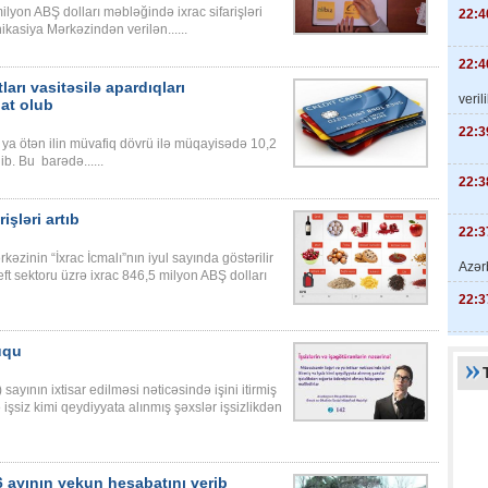
ilyon ABŞ dolları məbləğində ixrac sifarişləri
22:4
nikasiya Mərkəzindən verilən......
22:4
ları vasitəsilə apardıqları
veril
nat olub
22:3
ya ötən ilin müvafiq dövrü ilə müqayisədə 10,2
b. Bu barədə......
22:3
işləri artıb
22:3
kəzinin “İxrac İcmalı”nın iyul sayında göstərilir
Azər
neft sektoru üzrə ixrac 846,5 milyon ABŞ dolları
22:3
uqu
 sayının ixtisar edilməsi nəticəsində işini itirmiş
işsiz kimi qeydiyyata alınmış şəxslər işsizlikdən
 6 ayının yekun hesabatını verib