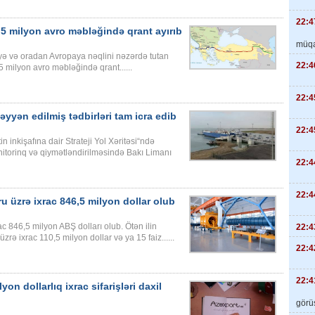
22:4
5 milyon avro məbləğində qrant ayırıb
müqa
ə və oradan Avropaya nəqlini nəzərdə tutan
22:4
milyon avro məbləğində qrant......
22:4
əyyən edilmiş tədbirləri tam icra edib
22:4
 inkişafına dair Strateji Yol Xəritəsi“ndə
nitorinq və qiymətləndirilməsində Bakı Limanı
22:4
22:4
u üzrə ixrac 846,5 milyon dollar olub
ac 846,5 milyon ABŞ dolları olub. Ötən ilin
22:4
rə ixrac 110,5 milyon dollar və ya 15 faiz......
22:4
22:4
on dollarlıq ixrac sifarişləri daxil
görüş