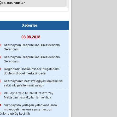
Çox oxunanlar
Xəbərlər
03.08.2018
0
Azərbaycan Respublikası Prezidentinin
Sərəncamı
9
Azərbaycan Respublikası Prezidentinin
Sərəncamı
7
Regionların sosial-iqtisadi inkişafı daim
dövlətin diqqət mərkəzindədir
6
Azərbaycanın neft strategiyası davamlı və
sabit inkişafa təminat yaradır
5
VII Beynəlxalq Multikulturalizm Yay
Məktəbinin iştirakçıları İsmayıllıda
4
Sumqayıtda yerləşən yataqxanalarda
müvəqqəti məskunlaşmış məcburi
nlərlə görüş keçirilib