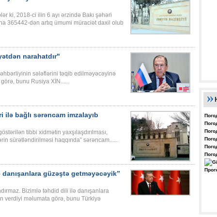
ər ki, 2018-ci ilin 6 ayı ərzində Bakı şəhəri
ına 365442-dən artıq ümumi müraciət daxil olub
yətdən narahatdır"
hbərliyinin sələflərini təqib edilməyəcəyinə
 görə, bunu Rusiya XİN......
ri ilə bağlı sərəncam imzalayıb
Пого
Пого
Пого
östərilən tibbi xidmətin yaxşılaşdırılması,
Пого
lərin sürətləndirilməsi haqqında” sərəncam......
Пого
Пого
Прог
ə danışanlara güzəştə getməyəcəyik”
ırmaz. Bizimlə təhdid dili ilə danışanlara
n verdiyi məlumata görə, bunu Türkiyə