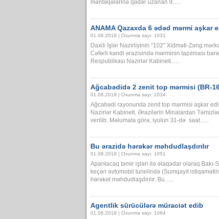
məntəqələrinə qədər uzanan 9......
ANAMA Qazaxda 6 ədəd mərmi aşkar e
01.08.2018 | Oxunma sayı: 1031
Daxili İşlər Nazirliyinin ″102″ Xidməti-Zəng m
Cəfərli kəndi ərazisində mərminin tapılması ba
Respublikası Nazirlər Kabineti......
Ağcabədidə 2 zenit top mərmisi (BR-167
01.08.2018 | Oxunma sayı: 1034
Ağcabədi rayonunda zenit top mərmisi aşkar edi
Nazirlər Kabineti, Ərazilərin Minalardan Təmiz
verilib. Məlumata görə, iyulun 31-də saat......
Bu ərazidə hərəkər məhdudlaşdırılır
01.08.2018 | Oxunma sayı: 1051
Aparılacaq təmir işləri ilə əlaqədar olaraq Bakı
keçən avtomobil tunelində (Sumqayıt istiqamət
hərəkət məhdudlaşdırılır. Bu......
Agentlik sürücülərə müraciət edib
01.08.2018 | Oxunma sayı: 1064