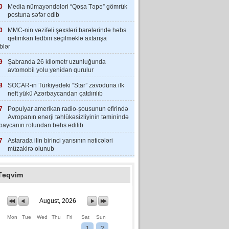
0
Media nümayəndələri “Qoşa Təpə” gömrük
postuna səfər edib
0
MMC-nin vəzifəli şəxsləri barələrində həbs
qətimkan tədbiri seçilməklə axtarışa
iblər
9
Şabranda 26 kilometr uzunluğunda
avtomobil yolu yenidən qurulur
8
SOCAR-ın Türkiyədəki “Star” zavoduna ilk
neft yükü Azərbaycandan çatdırılıb
7
Populyar amerikan radio-şousunun efirində
Avropanın enerji təhlükəsizliyinin təminində
baycanın rolundan bəhs edilib
7
Astarada ilin birinci yarısının nəticələri
müzakirə olunub
Təqvim
August, 2026
Mon
Tue
Wed
Thu
Fri
Sat
Sun
1
2