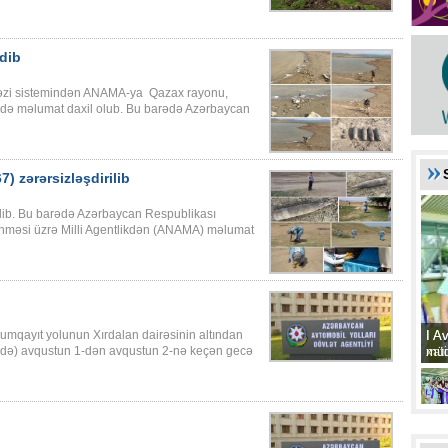
dib
ərkəzi sistemindən ANAMA-ya Qazax rayonu,
rədə məlumat daxil olub. Bu barədə Azərbaycan
) zərərsizləşdirilib
lib. Bu barədə Azərbaycan Respublikası
lənməsi üzrə Milli Agentlikdən (ANAMA) məlumat
I A
I A
-Sumqayıt yolunun Xırdalan dairəsinin altından
xat
müd
ində) avqustun 1-dən avqustun 2-nə keçən gecə