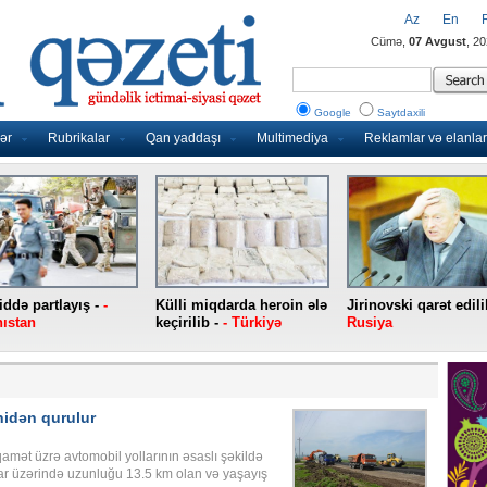
Az
En
Cümə,
07 Avgust
, 2
Google
Saytdaxili
ər
Rubrikalar
Qan yaddaşı
Multimediya
Reklamlar və elanlar
ddə partlayış -
-
Külli miqdarda heroin ələ
Jirinovski qarət edili
ıstan
keçirilib -
- Türkiyə
Rusiya
nidən qurulur
amət üzrə avtomobil yollarının əsaslı şəkildə
ar üzərində uzunluğu 13.5 km olan və yaşayış