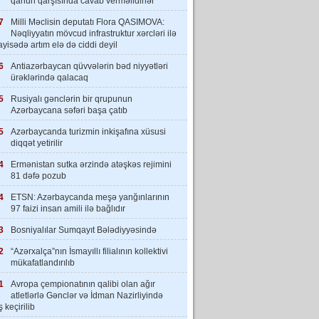
qanun qarşısında cavab verməlidirlər”
7
Milli Məclisin deputatı Flora QASIMOVA:
Nəqliyyatın mövcud infrastruktur xərcləri ilə
yisədə artım elə də ciddi deyil
6
Antiazərbaycan qüvvələrin bəd niyyətləri
ürəklərində qalacaq
5
Rusiyalı gənclərin bir qrupunun
Azərbaycana səfəri başa çatıb
5
Azərbaycanda turizmin inkişafına xüsusi
diqqət yetirilir
4
Ermənistan sutka ərzində atəşkəs rejimini
81 dəfə pozub
4
ETSN: Azərbaycanda meşə yanğınlarının
97 faizi insan amili ilə bağlıdır
3
Bosniyalılar Sumqayıt Bələdiyyəsində
2
“Azərxalça”nın İsmayıllı filialının kollektivi
mükafatlandırılıb
1
Avropa çempionatının qalibi olan ağır
atletlərlə Gənclər və İdman Nazirliyində
 keçirilib