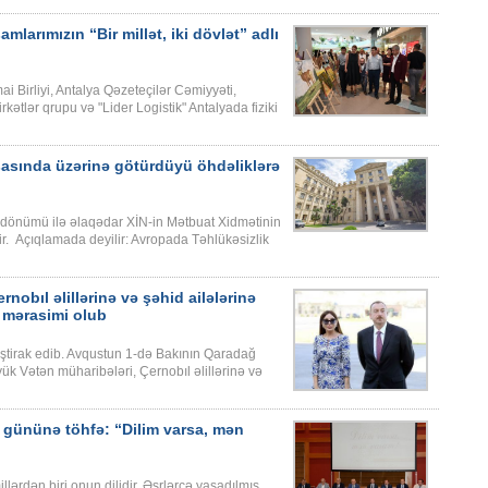
larımızın “Bir millət, iki dövlət” adlı
mai Birliyi, Antalya Qəzeteçilər Cəmiyyəti,
kətlər qrupu və "Lider Logistik" Antalyada fiziki
sasında üzərinə götürdüyü öhdəliklərə
ildönümü ilə əlaqədar XİN-in Mətbuat Xidmətinin
ir. Açıqlamada deyilir: Avropada Təhlükəsizlik
obıl əlillərinə və şəhid ailələrinə
i mərasimi olub
ştirak edib. Avqustun 1-də Bakının Qaradağ
 Vətən müharibələri, Çernobıl əlillərinə və
i gününə töhfə: “Dilim varsa, mən
illərdən biri onun dilidir. Əsrlərcə yaşadılmış