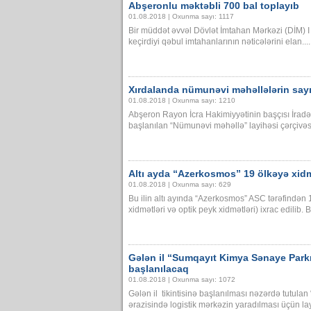
Abşeronlu məktəbli 700 bal toplayıb
01.08.2018 | Oxunma sayı: 1117
Bir müddət əvvəl Dövlət İmtahan Mərkəzi (DİM) I v
keçirdiyi qəbul imtahanlarının nəticələrini elan....
Xırdalanda nümunəvi məhəllələrin sayı 
01.08.2018 | Oxunma sayı: 1210
Abşeron Rayon İcra Hakimiyyətinin başçısı İra
başlanılan “Nümunəvi məhəllə” layihəsi çərçivəsi
Altı ayda “Azerkosmos” 19 ölkəyə xidm
01.08.2018 | Oxunma sayı: 629
Bu ilin altı ayında “Azerkosmos” ASC tərəfindən
xidmətləri və optik peyk xidmətləri) ixrac edilib. Bu
Gələn il “Sumqayıt Kimya Sənaye Parkı”
başlanılacaq
01.08.2018 | Oxunma sayı: 1072
Gələn il tikintisinə başlanılması nəzərdə tutula
ərazisində logistik mərkəzin yaradılması üçün la