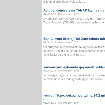
istiqamətlərdə dəmir yolu xətti......
Avropa Komissiyası TANAP layihəsinə 
01.08.2018 | Oxunma sayı: 1478
Avropa Komissiyası Azərbaycan qazının Türkiyəy
Trans-Anadolu (TANAP) boru kəməri layihəsinə 5 
Bakı Limanı Strateji Yol Xəritəsində mü
01.08.2018 | Oxunma sayı: 636
“Azərbaycan Respublikasında logistika və ticarətin
müəyyən edilmiş tədbirlərin icra vəziyyətinin mo
əsas icraçı qurumlar arasında......
Yanvar-iyun aylarında qeyri-neft sektor
01.08.2018 | Oxunma sayı: 1048
Yanvar-iyun aylarında qeyri-neft sektoru üzrə ixr
müvafiq dövrü ilə müqayisədə qeyri-neft sektoru üz
İyunda “Azexport.az” portalına 34,2 mily
olub
01.08.2018 | Oxunma sayı: 1044