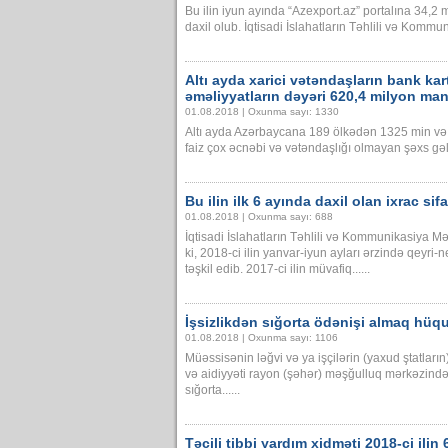
Bu ilin iyun ayında “Azexport.az” portalına 34,2 m
daxil olub. İqtisadi İslahatların Təhlili və Kommu
Altı ayda xarici vətəndaşların bank kart
əməliyyatların dəyəri 620,4 milyon ma
01.08.2018 | Oxunma sayı: 1330
Altı ayda Azərbaycana 189 ölkədən 1325 min və 
faiz çox əcnəbi və vətəndaşlığı olmayan şəxs gəli
Bu ilin ilk 6 ayında daxil olan ixrac sifar
01.08.2018 | Oxunma sayı: 688
İqtisadi İslahatların Təhlili və Kommunikasiya Mər
ki, 2018-ci ilin yanvar-iyun ayları ərzində qeyri-
təşkil edib. 2017-ci ilin müvafiq......
İşsizlikdən sığorta ödənişi almaq hüq
01.08.2018 | Oxunma sayı: 1106
Müəssisənin ləğvi və ya işçilərin (yaxud ştatların)
və aidiyyəti rayon (şəhər) məşğulluq mərkəzində 
sığorta......
Təcili tibbi yardım xidməti 2018-ci ilin