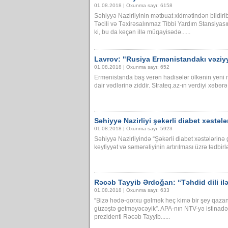
01.08.2018 | Oxunma sayı: 6158
Səhiyyə Nazirliyinin mətbuat xidmətindən bildiribl
Təcili və Təxirəsalınmaz Tibbi Yardım Stansiyas
ki, bu da keçən illə müqayisədə......
Lavrov: "Rusiya Ermənistandakı vəziy
01.08.2018 | Oxunma sayı: 652
Ermənistanda baş verən hadisələr ölkənin yeni rə
dair vədlərinə ziddir. Strateq.az-ın verdiyi xəbərə
Səhiyyə Nazirliyi şəkərli diabet xəstələ
01.08.2018 | Oxunma sayı: 5923
Səhiyyə Nazirliyində “Şəkərli diabet xəstələrinə g
keyfiyyət və səmərəliyinin artırılması üzrə tədbir
Rəcəb Tayyib Ərdoğan: “Təhdid dili il
01.08.2018 | Oxunma sayı: 633
“Bizə hədə-qorxu gəlmək heç kimə bir şey qazand
güzəştə getməyəcəyik”. APA-nın NTV-yə istinadə
prezidenti Rəcəb Tayyib......