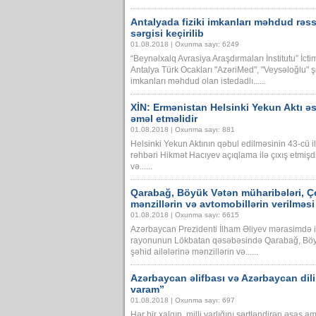
Antalyada fiziki imkanları məhdud rəssam
sərgisi keçirilib
01.08.2018 | Oxunma sayı: 6249
“Beynəlxalq Avrasiya Araşdırmaları İnstitutu” İcti
Antalya Türk Ocakları "AzəriMed", "Veysəloğlu" şir
imkanları məhdud olan istedadlı......
XİN: Ermənistan Helsinki Yekun Aktı ə
əməl etməlidir
01.08.2018 | Oxunma sayı: 881
Helsinki Yekun Aktının qəbul edilməsinin 43-cü 
rəhbəri Hikmət Hacıyev açıqlama ilə çıxış etmişd
və......
Qarabağ, Böyük Vətən müharibələri, Çern
mənzillərin və avtomobillərin verilməs
01.08.2018 | Oxunma sayı: 6615
Azərbaycan Prezidenti İlham Əliyev mərasimdə i
rayonunun Lökbatan qəsəbəsində Qarabağ, Böyük
şəhid ailələrinə mənzillərin və......
Azərbaycan əlifbası və Azərbaycan dil
varam”
01.08.2018 | Oxunma sayı: 697
Hər bir xalqın milli varlığını şərtləndirən əsas am