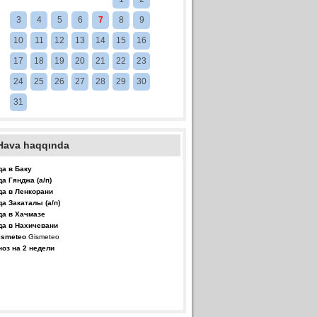
3
4
5
6
7
8
9
10
11
12
13
14
15
16
17
18
19
20
21
22
23
24
25
26
27
28
29
30
31
Hava haqqında
да в Баку
да Гянджа (а/п)
да в Ленкорани
да Закаталы (а/п)
да в Хачмазе
да в Нахичевани
Gismeteo
ноз на 2 недели