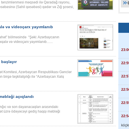
nin tənzimlənməsi məqsədi ilə Qaradağ rayonu,
əbəsinə (Sahil qəsəbəsi) qədər və Zığ şosesi,
alə və videoçarx yayımlanıb
ahət” bölməsində “Şəki: Azərbaycanın
qalə və videoçarx yayımlanıb.......
23:0
 başlayır
22:5
ət Komitəsi, Azərbaycan Respublikası Gənclər
22:5
birgə təşkilatşılığı ilə “Azərbaycan Xalq
22:5
məbləği açıqlandı
22:5
anğıc və son dayanacaqları arasındakı
mət üzrə ödəyəcəyi gediş haqqı məbləği
22:5
köçkü