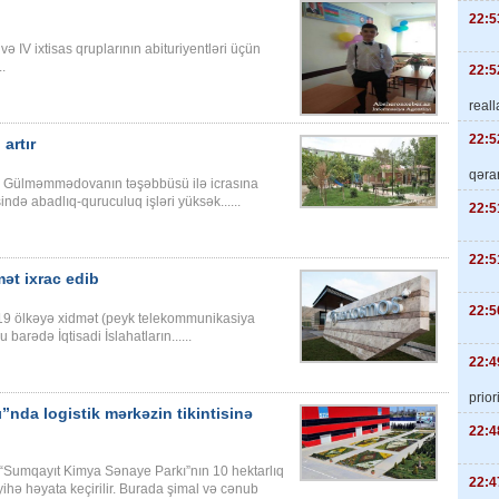
22:5
ə IV ixtisas qruplarının abituriyentləri üçün
..
22:5
real
22:5
artır
qəra
də Gülməmmədovanın təşəbbüsü ilə icrasına
ndə abadlıq-quruculuq işləri yüksək......
22:5
22:5
ət ixrac edib
22:5
 19 ölkəyə xidmət (peyk telekommunikasiya
 barədə İqtisadi İslahatların......
22:4
priori
nda logistik mərkəzin tikintisinə
22:4
n “Sumqayıt Kimya Sənaye Parkı”nın 10 hektarlıq
22:4
yihə həyata keçirilir. Burada şimal və cənub