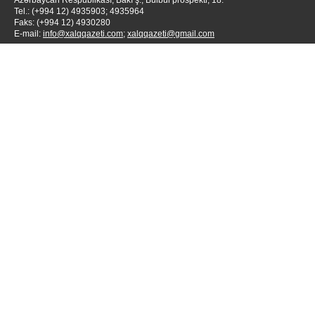
Azərbaycan Respublikası, Bakı ş., Bülbül prospekti, 18.
Tel.: (+994 12) 4935903; 4935964
Faks: (+994 12) 4930280
E-mail:
info@xalqqazeti.com
;
xalqqazeti@gmail.com