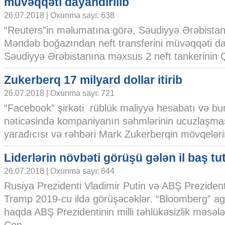
müvəqqəti dayandırılıb
26.07.2018 | Oxunma sayı: 638
“Reuters”in məlumatına görə, Səudiyyə Ərəbistan
Məndəb boğazından neft transferini müvəqqəti dayan
Səudiyyə Ərəbistanına məxsus 2 neft tankerinin Qı
Zukerberq 17 milyard dollar itirib
26.07.2018 | Oxunma sayı: 721
“Facebook” şirkəti rüblük maliyyə hesabatı və b
nəticəsində kompaniyanın səhmlərinin ucuzlaşmas
yaradıcısı və rəhbəri Mark Zukerberqin mövqelərini
Liderlərin növbəti görüşü gələn il baş t
26.07.2018 | Oxunma sayı: 644
Rusiya Prezidenti Vladimir Putin və ABŞ Preziden
Tramp 2019-cu ildə görüşəcəklər. “Bloomberg” agen
haqda ABŞ Prezidentinin milli təhlükəsizlik məsələ