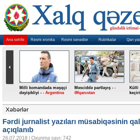
Ana səhifə
Rəsmi xronika
Rəsmi sənədlər
Rubrikalar
Qan ya
 heroin ələ
Jirinovski qarət edilib -
-
Yeni “iPhone”
“
kiyə
Rusiya
smartfonları -
- ABŞ
e
Xəbərlər
Fərdi jurnalist yazıları müsabiqəsinin qal
açıqlanıb
26.07.2018 | Oxunma sayı: 742