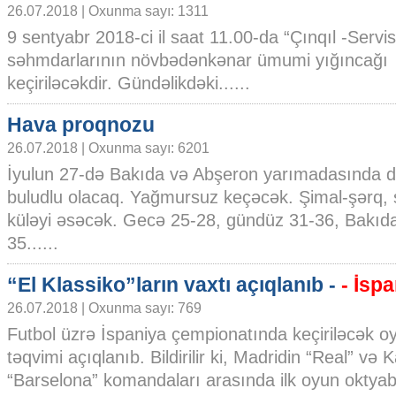
26.07.2018 | Oxunma sayı: 1311
9 sentyabr 2018-ci il saat 11.00-da “Çınqıl -Servi
səhmdarlarının növbədənkənar ümumi yığıncağı
keçiriləcəkdir. Gündəlikdəki......
Hava proqnozu
26.07.2018 | Oxunma sayı: 6201
İyulun 27-də Bakıda və Abşeron yarımadasında 
buludlu olacaq. Yağmursuz keçəcək. Şimal-şərq, 
küləyi əsəcək. Gecə 25-28, gündüz 31-36, Bakıd
35......
“El Klassiko”ların vaxtı açıqlanıb -
- İspa
26.07.2018 | Oxunma sayı: 769
Futbol üzrə İspaniya çempionatında keçiriləcək o
təqvimi açıqlanıb. Bildirilir ki, Madridin “Real” və K
“Barselona” komandaları arasında ilk oyun oktya