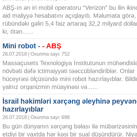
ABŞ-ın ən iri mobil operatoru “Verizon” bu ilin iki
aid maliyyə hesabatını açıqlayıb. Məlumata görə, şi
rübündəki gəliri 5,4 faiz artaraq 32,2 milyard doll
ki, ötən......
Mini robot -
- ABŞ
26.07.2018 | Oxunma sayı: 752
Massaçusets Texnologiya İnstitutunun mühəndislə
növbəti dəfə ictimaiyyəti təəccübləndiriblər. Onlar
hüceyrəsi ölçüsündə mini robot hazırlayıblar. Bildiri
yalnız orqanizmin müayinəsi və......
İsrail həkimləri xərçəng əleyhinə peyvə
hazırlayıblar
26.07.2018 | Oxunma sayı: 698
Bu gün dünyanın xərçəng bəlası ilə mübarizəsin
etdiyi bir vaxtda hər kəsi bir sual düşündürür. Ni