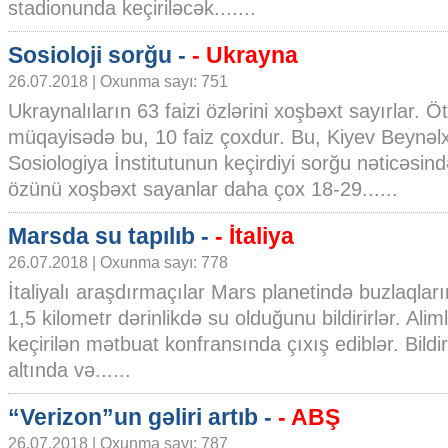
stadionunda keçiriləcək.......
Sosioloji sorğu -
- Ukrayna
26.07.2018 | Oxunma sayı: 751
Ukraynalıların 63 faizi özlərini xoşbəxt sayırlar. Öt
müqayisədə bu, 10 faiz çoxdur. Bu, Kiyev Beynəl
Sosiologiya İnstitutunun keçirdiyi sorğu nəticəsində
özünü xoşbəxt sayanlar daha çox 18-29......
Marsda su tapılıb -
- İtaliya
26.07.2018 | Oxunma sayı: 778
İtaliyalı araşdırmaçılar Mars planetində buzlaqları
1,5 kilometr dərinlikdə su olduğunu bildirirlər. Al
keçirilən mətbuat konfransında çıxış ediblər. Bildiri
altında və......
“Verizon”un gəliri artıb -
- ABŞ
26.07.2018 | Oxunma sayı: 787