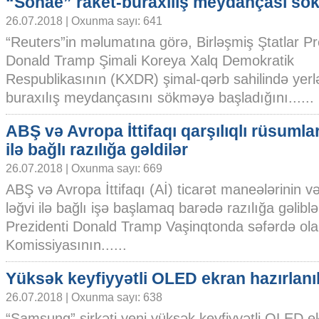
“Sohae” raket-buraxılış meydançası sök
26.07.2018 | Oxunma sayı: 641
“Reuters”in məlumatına görə, Birləşmiş Ştatlar Pr
Donald Tramp Şimali Koreya Xalq Demokratik
Respublikasının (KXDR) şimal-qərb sahilində yerl
buraxılış meydançasını sökməyə başladığını......
ABŞ və Avropa İttifaqı qarşılıqlı rüsumlar
ilə bağlı razılığa gəldilər
26.07.2018 | Oxunma sayı: 669
ABŞ və Avropa İttifaqı (Aİ) ticarət maneələrinin və
ləğvi ilə bağlı işə başlamaq barədə razılığa gəlib
Prezidenti Donald Tramp Vaşinqtonda səfərdə ol
Komissiyasının......
Yüksək keyfiyyətli OLED ekran hazırlanı
26.07.2018 | Oxunma sayı: 638
“Samsung” şirkəti yeni yüksək keyfiyyətli OLED ek