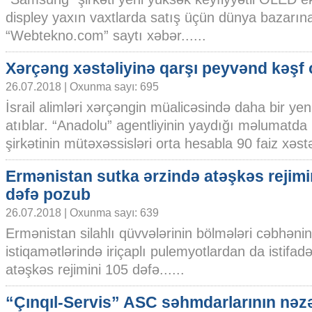
displey yaxın vaxtlarda satış üçün dünya bazarın
“Webtekno.com” saytı xəbər......
Xərçəng xəstəliyinə qarşı peyvənd kəşf
26.07.2018 | Oxunma sayı: 695
İsrail alimləri xərçəngin müalicəsində daha bir yen
atıblar. “Anadolu” agentliyinin yaydığı məlumatda bild
şirkətinin mütəxəssisləri orta hesabla 90 faiz xəstə
Ermənistan sutka ərzində atəşkəs rejimi
dəfə pozub
26.07.2018 | Oxunma sayı: 639
Ermənistan silahlı qüvvələrinin bölmələri cəbhənin
istiqamətlərində iriçaplı pulemyotlardan da istifa
atəşkəs rejimini 105 dəfə......
“Çınqıl-Servis” ASC səhmdarlarının nəzə