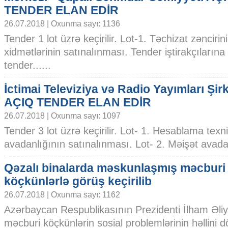
TENDER ELAN EDİR
26.07.2018 | Oxunma sayı: 1136
Tender 1 lot üzrə keçirilir. Lot-1. Təchizat zəncirin
xidmətlərinin satınalınması. Tender iştirakçılarına t
tender......
İctimai Televiziya və Radio Yayımları Şirk
AÇIQ TENDER ELAN EDİR
26.07.2018 | Oxunma sayı: 1097
Tender 3 lot üzrə keçirilir. Lot- 1. Hesablama texn
avadanlığının satınalınması. Lot- 2. Məişət avadanl
Qəzalı binalarda məskunlaşmış məcburi
köçkünlərlə görüş keçirilib
26.07.2018 | Oxunma sayı: 1162
Azərbaycan Respublikasının Prezidenti İlham Əli
məcburi köçkünlərin sosial problemlərinin həllini dö