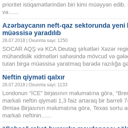
prioritet istiqamətlərindən biri kimi müəyyən edib.
və......
Azərbaycanın neft-qaz sektorunda yeni 
müəssisə yaradılıb
26.07.2018 | Oxunma sayı: 1250
SOCAR AQŞ və KCA Deutag şirkətləri Xəzər reg
mühəndislik xidmətləri sahəsində mövcud və gələ
tutan birgə müəssisə yaratmaq barədə razılığa gəld
Neftin qiyməti qalxır
26.07.2018 | Oxunma sayı: 1133
Londonun “İCE” birjasının məlumatına görə, “Bre
markalı neftin qiyməti 1,3 faiz artaraq bir barreli 
Əmtəə Birjasının məlumatına görə, Texas sortu a
markalı neftinin......