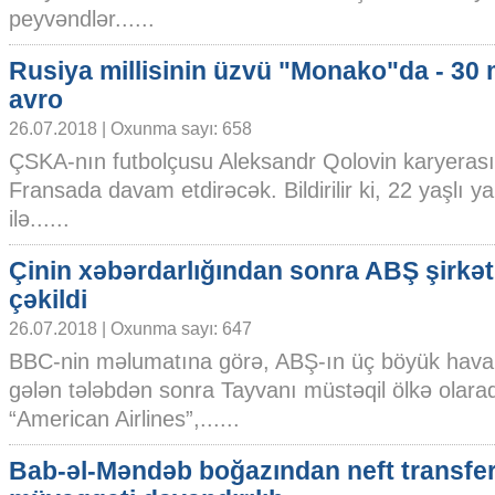
peyvəndlər......
Rusiya millisinin üzvü "Monako"da - 30 
avro
26.07.2018 | Oxunma sayı: 658
ÇSKA-nın futbolçusu Aleksandr Qolovin karyerası
Fransada davam etdirəcək. Bildirilir ki, 22 yaşlı
ilə......
Çinin xəbərdarlığından sonra ABŞ şirkətl
çəkildi
26.07.2018 | Oxunma sayı: 647
BBC-nin məlumatına görə, ABŞ-ın üç böyük hava y
gələn tələbdən sonra Tayvanı müstəqil ölkə olara
“American Airlines”,......
Bab-əl-Məndəb boğazından neft transfer