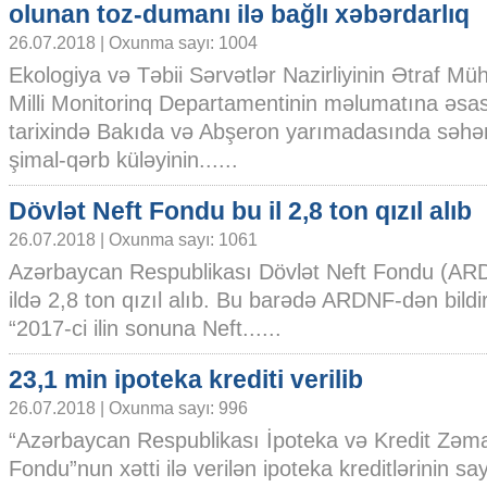
olunan toz-dumanı ilə bağlı xəbərdarlıq
26.07.2018 | Oxunma sayı: 1004
Ekologiya və Təbii Sərvətlər Nazirliyinin Ətraf Müh
Milli Monitorinq Departamentinin məlumatına əsasə
tarixində Bakıda və Abşeron yarımadasında səhə
şimal-qərb küləyinin......
Dövlət Neft Fondu bu il 2,8 ton qızıl alıb
26.07.2018 | Oxunma sayı: 1061
Azərbaycan Respublikası Dövlət Neft Fondu (ARD
ildə 2,8 ton qızıl alıb. Bu barədə ARDNF-dən bildiri
“2017-ci ilin sonuna Neft......
23,1 min ipoteka krediti verilib
26.07.2018 | Oxunma sayı: 996
“Azərbaycan Respublikası İpoteka və Kredit Zəm
Fondu”nun xətti ilə verilən ipoteka kreditlərinin sa