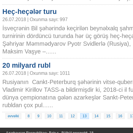
Heç-heçələr turu
26.07.2018 | Oxunma sayı: 997
İsveçrənin Bil şəhərində keçirilən beynəlxalq şah
turnirinin dördüncü turunda hər üç görüş heç-heç
Şəhriyar Məmmədyarov Pyotr Svidlerlə (Rusiya),
Maksim Vaşye –......
20 milyard rubl
26.07.2018 | Oxunma sayı: 1011
Rusiyanın Cankt-Peterburq şəhərinin vitse-quber
Vladimir Kirillov TASS-a bildirmişdir ki, 2018-ci il f
dünya çempionatına gələn azarkeşlər Sankt-Pete
rubldan çox pul......
əvvəlki
8
9
10
11
12
13
14
15
16
1