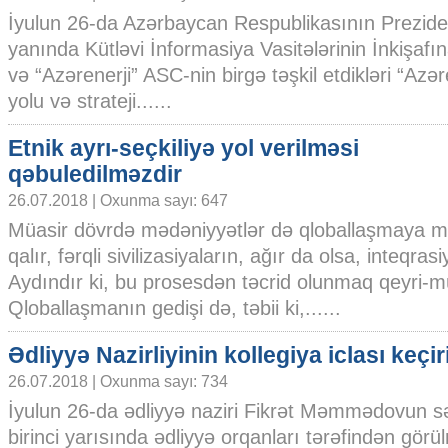
İyulun 26-da Azərbaycan Respublikasının Prezide
yanında Kütləvi İnformasiya Vasitələrinin İnkişaf
və “Azərenerji” ASC-nin birgə təşkil etdikləri “Azəre
yolu və strateji......
Etnik ayrı-seçkiliyə yol verilməsi
qəbuledilməzdir
26.07.2018 | Oxunma sayı: 647
Müasir dövrdə mədəniyyətlər də qloballaşmaya 
qalır, fərqli sivilizasiyaların, ağır da olsa, inteqr
Aydındır ki, bu prosesdən təcrid olunmaq qeyri-
Qloballaşmanın gedişi də, təbii ki,......
Ədliyyə Nazirliyinin kollegiya iclası keçiri
26.07.2018 | Oxunma sayı: 734
İyulun 26-da ədliyyə naziri Fikrət Məmmədovun sədrl
birinci yarısında ədliyyə orqanları tərəfindən görü