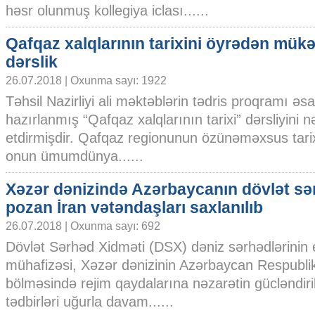
həsr olunmuş kollegiya iclası......
Qafqaz xalqlarının tarixini öyrədən mü
dərslik
26.07.2018 | Oxunma sayı: 1922
Təhsil Nazirliyi ali məktəblərin tədris proqramı əs
hazırlanmış “Qafqaz xalqlarının tarixi” dərsliyini n
etdirmişdir. Qafqaz regionunun özünəməxsus tarixi
onun ümumdünya......
Xəzər dənizində Azərbaycanın dövlət sə
pozan İran vətəndaşları saxlanılıb
26.07.2018 | Oxunma sayı: 692
Dövlət Sərhəd Xidməti (DSX) dəniz sərhədlərinin e
mühafizəsi, Xəzər dənizinin Azərbaycan Respubl
bölməsində rejim qaydalarına nəzarətin gücləndiril
tədbirləri uğurla davam......