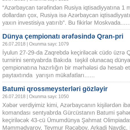
“Azərbaycan tərəfindən Rusiya iqtisadiyyatına 1 m
dollardan çox, Rusiya isə Azərbaycan iqtisadiyyatı
yaxın investisiya yatırıb”. Bu fikirlər Moskvada.....
Dünya çempionatı ərəfəsində Qran-pri
26.07.2018 | Oxunma sayı: 1079
İyulun 27-29-da Zaqrebdə keçiriləcək cüdo üzrə Q
turnirini sentyabrda Bakıda təşkil olunacaq düny
çempionatına hazırlığın bir mərhələsi də hesab e
paytaxtında yarışın mükafatları......
Batumi qrossmeysterləri gözləyir
26.07.2018 | Oxunma sayı: 1050
Xəbər verdiyimiz kimi, Azərbaycanın kişilərdən ibar
komandası sentyabrda Gürcüstanın Batumi şəhə
keçiriləcək 43-cü Ümumdünya Şahmat Olimpiadas
Məmmədyarov, Teymur Rəcəbov, Arkadi Naydiç, Ra