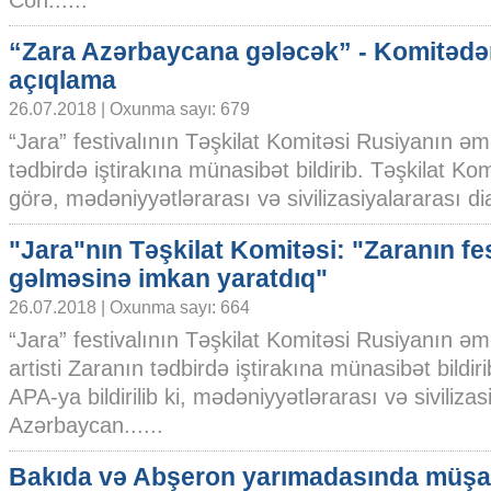
Con......
“Zara Azərbaycana gələcək” - Komitəd
açıqlama
26.07.2018 | Oxunma sayı: 679
“Jara” festivalının Təşkilat Komitəsi Rusiyanın əm
tədbirdə iştirakına münasibət bildirib. Təşkilat K
görə, mədəniyyətlərarası və sivilizasiyalararası di
"Jara"nın Təşkilat Komitəsi: "Zaranın fe
gəlməsinə imkan yaratdıq"
26.07.2018 | Oxunma sayı: 664
“Jara” festivalının Təşkilat Komitəsi Rusiyanın ə
artisti Zaranın tədbirdə iştirakına münasibət bildi
APA-ya bildirilib ki, mədəniyyətlərarası və sivilizas
Azərbaycan......
Bakıda və Abşeron yarımadasında müşa