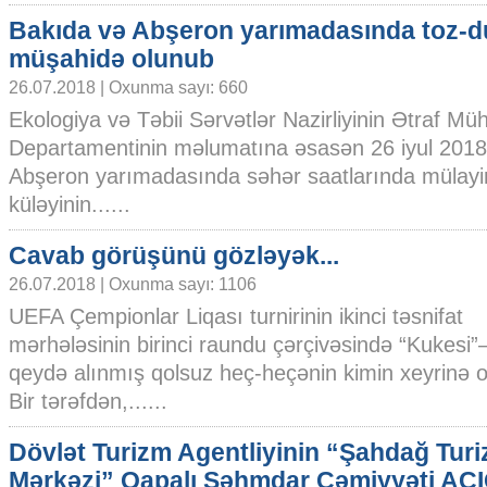
Bakıda və Abşeron yarımadasında toz-
müşahidə olunub
26.07.2018 | Oxunma sayı: 660
Ekologiya və Təbii Sərvətlər Nazirliyinin Ətraf Müh
Departamentinin məlumatına əsasən 26 iyul 2018-ci
Abşeron yarımadasında səhər saatlarında mülayi
küləyinin......
Cavab görüşünü gözləyək...
26.07.2018 | Oxunma sayı: 1106
UEFA Çempionlar Liqası turnirinin ikinci təsnifat
mərhələsinin birinci raundu çərçivəsində “Kukes
qeydə alınmış qolsuz heç-heçənin kimin xeyrinə 
Bir tərəfdən,......
Dövlət Turizm Agentliyinin “Şahdağ Tur
Mərkəzi” Qapalı Səhmdar Cəmiyyəti AÇ