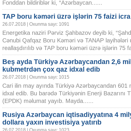
Fonddan bildiriblər ki, “Azərbaycan......
TAP boru kəməri üzrə işlərin 75 faizi icra
26.07.2018 | Oxunma sayı: 1091
Energetika naziri Pərviz Şahbazov deyib ki, “Şahd
Cənubi Qafqaz Boru Kəməri və TANAP layihələri 
reallaşdırılıb və TAP boru kəməri üzrə işlərin 75 faiz
Beş ayda Türkiyə Azərbaycandan 2,6 mi
kubmetrdən çox qaz idxal edib
26.07.2018 | Oxunma sayı: 1015
Cari ilin may ayında Türkiyə Azərbaycandan 601 m
idxal edib. Bu barədə Türkiyənin Enerji Bazarını 
(EPDK) məlumat yayıb. Mayda......
Rusiya Azərbaycan iqtisadiyyatına 4 mil
dollara yaxın investisiya yatırıb
26.07.2018 | Oxunma sayı: 1023