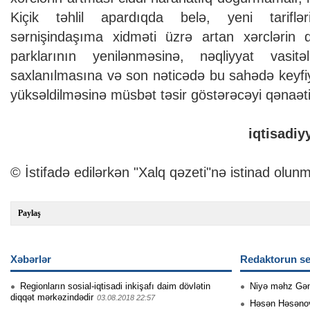
Kiçik təhlil apardıqda belə, yeni tariflər
sərnişindaşıma xidməti üzrə artan xərclərin 
parklarının yenilənməsinə, nəqliyyat vasitə
saxlanılmasına və son nəticədə bu sahədə keyfiy
yüksəldilməsinə müsbət təsir göstərəcəyi qənaəti
iqtisadiy
© İstifadə edilərkən "Xalq qəzeti"nə istinad olunm
Paylaş
Xəbərlər
Redaktorun se
Regionların sosial-iqtisadi inkişafı daim dövlətin
Niyə məhz Gə
diqqət mərkəzindədir
03.08.2018 22:57
Həsən Həsənovu