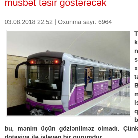
müsbət təsir göstərəcək
03.08.2018 22:52 | Oxunma sayı: 6964
T
k
n
s
x
t
i
b
bu, mənim üçün gözlənilməz olmadı. Çünki
dotasiya ilə işləyən bir qurumdur.