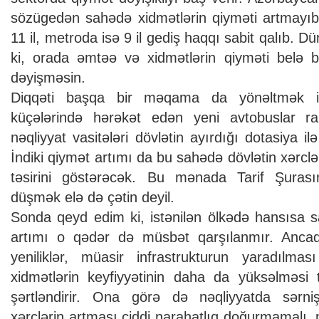
sözügedən sahədə xidmətlərin qiyməti artmayıb
11 il, metroda isə 9 il gediş haqqı sabit qalıb. D
ki, orada əmtəə və xidmətlərin qiyməti belə 
dəyişməsin.
Diqqəti başqa bir məqama da yönəltmək i
küçələrində hərəkət edən yeni avtobuslar raha
nəqliyyat vasitələri dövlətin ayırdığı dotasiya ilə
İndiki qiymət artımı da bu sahədə dövlətin xərclər
təsirini göstərəcək. Bu mənada Tarif Şurası
düşmək elə də çətin deyil.
Sonda qeyd edim ki, istənilən ölkədə hansısa 
artımı o qədər də müsbət qarşılanmır. Ancaq r
yeniliklər, müasir infrastrukturun yaradılmas
xidmətlərin keyfiyyətinin daha da yüksəlməsi t
şərtləndirir. Ona görə də nəqliyyatda sərni
xərclərin artması ciddi narahatlıq doğurmamalı, 