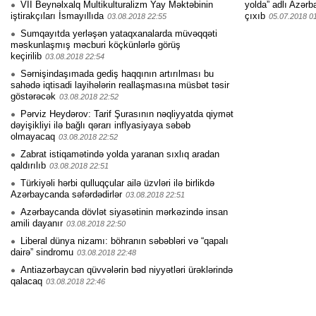
VII Beynəlxalq Multikulturalizm Yay Məktəbinin
yolda” adlı Azərb
iştirakçıları İsmayıllıda
çıxıb
03.08.2018 22:55
05.07.2018 0
Sumqayıtda yerləşən yataqxanalarda müvəqqəti
məskunlaşmış məcburi köçkünlərlə görüş
keçirilib
03.08.2018 22:54
Sərnişindaşımada gediş haqqının artırılması bu
sahədə iqtisadi layihələrin reallaşmasına müsbət təsir
göstərəcək
03.08.2018 22:52
Pərviz Heydərov: Tarif Şurasının nəqliyyatda qiymət
dəyişikliyi ilə bağlı qərarı inflyasiyaya səbəb
olmayacaq
03.08.2018 22:52
Zabrat istiqamətində yolda yaranan sıxlıq aradan
qaldırılıb
03.08.2018 22:51
Türkiyəli hərbi qulluqçular ailə üzvləri ilə birlikdə
Azərbaycanda səfərdədirlər
03.08.2018 22:51
Azərbaycanda dövlət siyasətinin mərkəzində insan
amili dayanır
03.08.2018 22:50
Liberal dünya nizamı: böhranın səbəbləri və “qapalı
dairə” sindromu
03.08.2018 22:48
Antiazərbaycan qüvvələrin bəd niyyətləri ürəklərində
qalacaq
03.08.2018 22:46