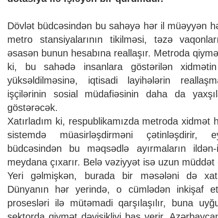
Dövlət büdcəsindən bu sahəyə hər il müəyyən həc
metro stansiyalarının tikilməsi, təzə vaqonlar
əsasən bunun hesabına reallaşır. Metroda qiymət
ki, bu sahədə insanlara göstərilən xidməti
yüksəldilməsinə, iqtisadi layihələrin realla
işçilərinin sosial müdafiəsinin daha da yaxş
göstərəcək.
Xatırladım ki, respublikamızda metroda xidmət 
sistemdə müasirləşdirməni çətinləşdirir,
büdcəsindən bu məqsədlə ayırmaların ildən-ilə
meydana çıxarır. Belə vəziyyət isə uzun müddət
Yeri gəlmişkən, burada bir məsələni də xatı
Dünyanın hər yerində, o cümlədən inkişaf etm
prosesləri ilə mütəmadi qarşılaşılır, buna u
sektorda qiymət dəyişikliyi baş verir. Azərbayca