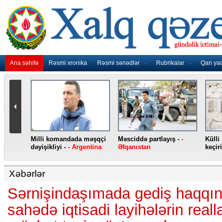
Ana səhifə
Rəsmi xronika
Rəsmi sənədlər
Rubrikalar
Qan ya
nidən
Milli komandada məşqçi
Məsciddə partlayış -
-
Külli
nqo
dəyişikliyi -
- Argentina
Əfqanıstan
keçiri
Xəbərlər
Sərnişindaşımada gediş haqqını
sahədə iqtisadi layihələrin rea