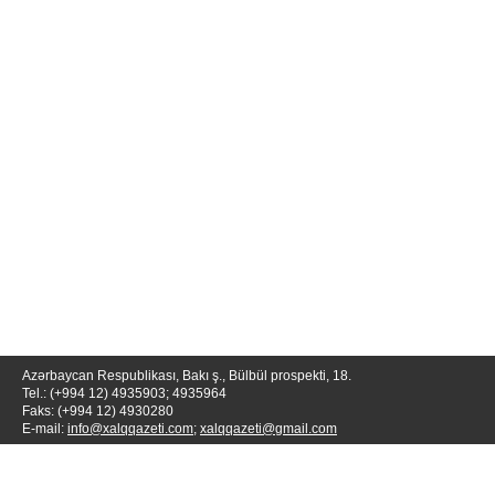
Azərbaycan Respublikası, Bakı ş., Bülbül prospekti, 18.
Tel.: (+994 12) 4935903; 4935964
Faks: (+994 12) 4930280
E-mail:
info@xalqqazeti.com
;
xalqqazeti@gmail.com