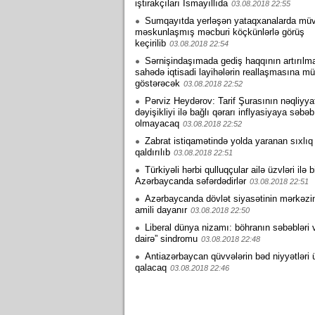
iştirakçıları İsmayıllıda
03.08.2018 22:55
Sumqayıtda yerləşən yataqxanalarda müv
məskunlaşmış məcburi köçkünlərlə görüş
keçirilib
03.08.2018 22:54
Sərnişindaşımada gediş haqqının artırılm
sahədə iqtisadi layihələrin reallaşmasına mü
göstərəcək
03.08.2018 22:52
Pərviz Heydərov: Tarif Şurasının nəqliyy
dəyişikliyi ilə bağlı qərarı inflyasiyaya səbəb
olmayacaq
03.08.2018 22:52
Zabrat istiqamətində yolda yaranan sıxlıq
qaldırılıb
03.08.2018 22:51
Türkiyəli hərbi qulluqçular ailə üzvləri ilə b
Azərbaycanda səfərdədirlər
03.08.2018 22:51
Azərbaycanda dövlət siyasətinin mərkəzi
amili dayanır
03.08.2018 22:50
Liberal dünya nizamı: böhranın səbəbləri 
dairə” sindromu
03.08.2018 22:48
Antiazərbaycan qüvvələrin bəd niyyətləri 
qalacaq
03.08.2018 22:46