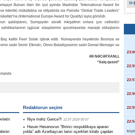
umqayıt Bulvarı ötən ilin iyul ayında Madriddə “İnternational Award for
 və liderlik) mükafatına və oktyabrda isə Parisdə “Global Trade Leaders”
kafatı”na (International Europe Award for Quality) layiq görülüb.
 qaldıqlarını, Sumqayıtın sürətli inkişafının onlara çox cəlbedici
 sahibkarlarının işgüzar əlaqələrinin qurulmasında maraqlı olduqlarını
n Baş katibi Fəxri Solak iştirak edib. Nümayəndə heyətində Bosniya və
inin sədri Semir Efendic, Olovo Bələdiyyəsinin sədri Demal Memagic və
23:0
Əli NƏCƏFXANLI,
“Xalq qəzeti”
22:5
malıdır.
22:5
22:5
Redaktorun seçimi
22:5
vlətin
Niyə məhz Gəncə?!
12.07.2018 00:07
22:5
Həsən Həsənovun “Birinci respublikaya aparan
köçkü
əbinin
yolda” adlı Azərbaycan tarixi oçerkləri kitabı çapdan