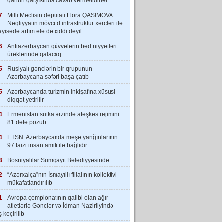
qanun qarşısında cavab verməlidirlər”
7
Milli Məclisin deputatı Flora QASIMOVA:
Nəqliyyatın mövcud infrastruktur xərcləri ilə
yisədə artım elə də ciddi deyil
6
Antiazərbaycan qüvvələrin bəd niyyətləri
ürəklərində qalacaq
5
Rusiyalı gənclərin bir qrupunun
Azərbaycana səfəri başa çatıb
5
Azərbaycanda turizmin inkişafına xüsusi
diqqət yetirilir
4
Ermənistan sutka ərzində atəşkəs rejimini
81 dəfə pozub
4
ETSN: Azərbaycanda meşə yanğınlarının
97 faizi insan amili ilə bağlıdır
3
Bosniyalılar Sumqayıt Bələdiyyəsində
2
“Azərxalça”nın İsmayıllı filialının kollektivi
mükafatlandırılıb
1
Avropa çempionatının qalibi olan ağır
atletlərlə Gənclər və İdman Nazirliyində
 keçirilib