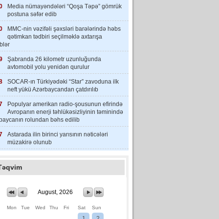
0
Media nümayəndələri “Qoşa Təpə” gömrük
postuna səfər edib
0
MMC-nin vəzifəli şəxsləri barələrində həbs
qətimkan tədbiri seçilməklə axtarışa
iblər
9
Şabranda 26 kilometr uzunluğunda
avtomobil yolu yenidən qurulur
8
SOCAR-ın Türkiyədəki “Star” zavoduna ilk
neft yükü Azərbaycandan çatdırılıb
7
Populyar amerikan radio-şousunun efirində
Avropanın enerji təhlükəsizliyinin təminində
baycanın rolundan bəhs edilib
7
Astarada ilin birinci yarısının nəticələri
müzakirə olunub
Təqvim
August, 2026
Mon
Tue
Wed
Thu
Fri
Sat
Sun
1
2