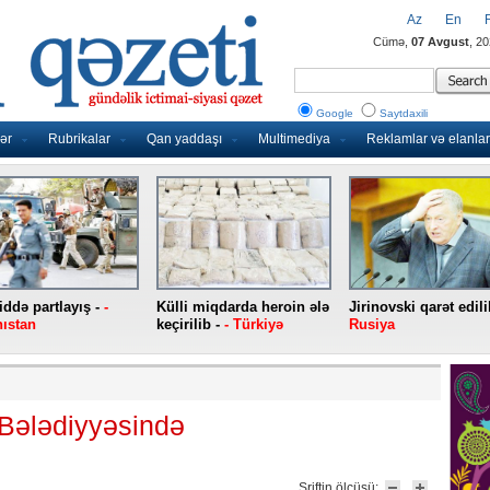
Az
En
Cümə,
07 Avgust
, 2
Google
Saytdaxili
ər
Rubrikalar
Qan yaddaşı
Multimediya
Reklamlar və elanlar
ddə partlayış -
-
Külli miqdarda heroin ələ
Jirinovski qarət edili
ıstan
keçirilib -
- Türkiyə
Rusiya
 Bələdiyyəsində
Şriftin ölçüsü: