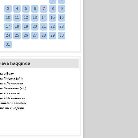
3
4
5
6
7
8
9
10
11
12
13
14
15
16
17
18
19
20
21
22
23
24
25
26
27
28
29
30
31
Hava haqqında
да в Баку
да Гянджа (а/п)
да в Ленкорани
да Закаталы (а/п)
да в Хачмазе
да в Нахичевани
Gismeteo
ноз на 2 недели