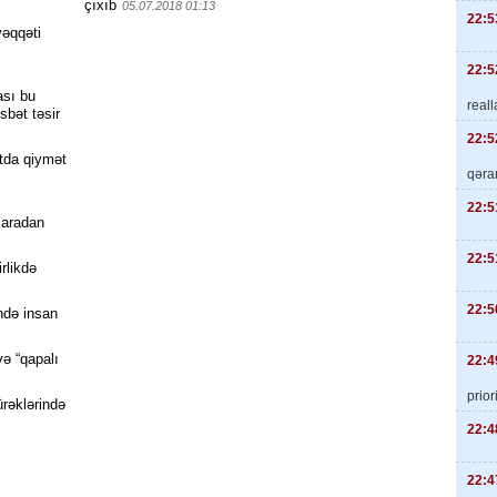
çıxıb
05.07.2018 01:13
22:5
əqqəti
22:5
ası bu
real
sbət təsir
22:5
atda qiymət
qəra
22:5
 aradan
22:5
irlikdə
22:5
ndə insan
və “qapalı
22:4
priori
ürəklərində
22:4
22:4