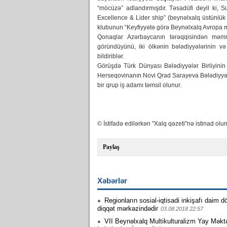
“möcüzə” adlandırmışdır. Təsadüfi deyil ki, S
Excellence & Lider ship” (beynəlxalq üstünlük
klubunun “Keyfiyyətə görə Beynəlxalq Avropa mü
Qonaqlar Azərbaycanın tərəqqisindən məmnun
göründüyünü, iki ölkənin bələdiyyələrinin və
bildiriblər.
Görüşdə Türk Dünyası Bələdiyyələr Birliyini
Herseqovinanın Novi Qrad Sarayeva Bələdiyyəs
bir qrup iş adamı təmsil olunur.
© İstifadə edilərkən "Xalq qəzeti"nə istinad olun
Paylaş
Xəbərlər
Regionların sosial-iqtisadi inkişafı daim dö
diqqət mərkəzindədir
03.08.2018 22:57
VII Beynəlxalq Multikulturalizm Yay Məkt