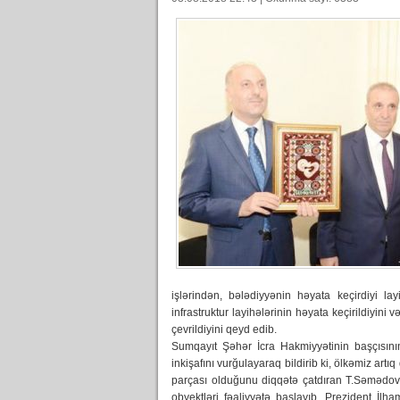
işlərindən, bələdiyyənin həyata keçirdiyi la
infrastruktur layihələrinin həyata keçirildiyini
çevrildiyini qeyd edib.
Sumqayıt Şəhər İcra Hakmiyyətinin başçısını
inkişafını vurğulayaraq bildirib ki, ölkəmiz artı
parçası olduğunu diqqətə çatdıran T.Səmədov
obyektləri fəaliyyətə başlayıb. Prezident İl