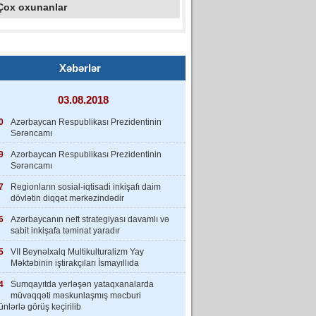
Çox oxunanlar
Xəbərlər
03.08.2018
0
Azərbaycan Respublikası Prezidentinin
Sərəncamı
9
Azərbaycan Respublikası Prezidentinin
Sərəncamı
7
Regionların sosial-iqtisadi inkişafı daim
dövlətin diqqət mərkəzindədir
6
Azərbaycanın neft strategiyası davamlı və
sabit inkişafa təminat yaradır
5
VII Beynəlxalq Multikulturalizm Yay
Məktəbinin iştirakçıları İsmayıllıda
4
Sumqayıtda yerləşən yataqxanalarda
müvəqqəti məskunlaşmış məcburi
nlərlə görüş keçirilib