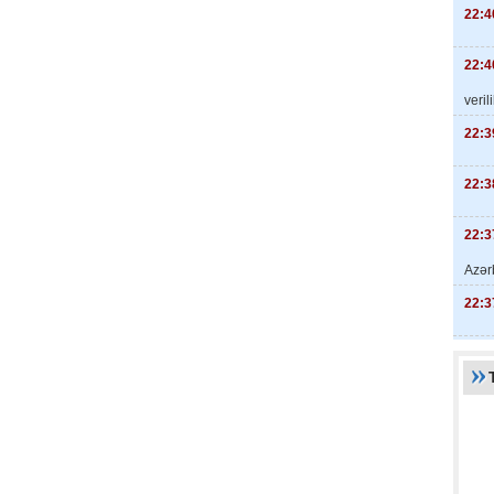
22:4
22:4
veril
22:3
22:3
22:3
Azər
22:3