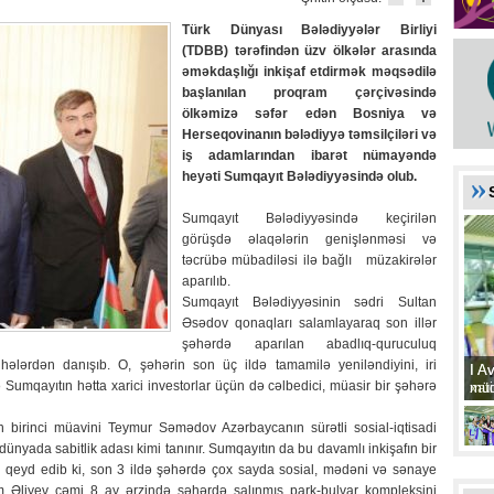
Türk Dünyası Bələdiyyələr Birliyi
(TDBB) tərəfindən üzv ölkələr arasında
əməkdaşlığı inkişaf etdirmək məqsədilə
başlanılan proqram çərçivəsində
ölkəmizə səfər edən Bosniya və
Herseqovinanın bələdiyyə təmsilçiləri və
iş adamlarından ibarət nümayəndə
heyəti Sumqayıt Bələdiyyəsində olub.
Sumqayıt Bələdiyyəsində keçirilən
görüşdə əlaqələrin genişlənməsi və
təcrübə mübadiləsi ilə bağlı müzakirələr
aparılıb.
Sumqayıt Bələdiyyəsinin sədri Sultan
Əsədov qonaqları salamlayaraq son illər
şəhərdə aparılan abadlıq-quruculuq
yihələrdən danışıb. O, şəhərin son üç ildə tamamilə yeniləndiyini, iri
I A
I A
 və Sumqayıtın hətta xarici investorlar üçün də cəlbedici, müasir bir şəhərə
xat
müd
n birinci müavini Teymur Səmədov Azərbaycanın sürətli sosial-iqtisadi
q dünyada sabitlik adası kimi tanınır. Sumqayıtın da bu davamlı inkişafın bir
 qeyd edib ki, son 3 ildə şəhərdə çox sayda sosial, mədəni və sənaye
ham Əliyev cəmi 8 ay ərzində şəhərdə salınmış park-bulvar kompleksini