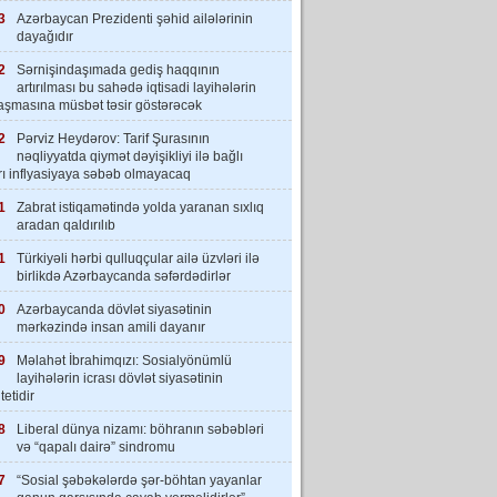
3
Azərbaycan Prezidenti şəhid ailələrinin
dayağıdır
2
Sərnişindaşımada gediş haqqının
artırılması bu sahədə iqtisadi layihələrin
laşmasına müsbət təsir göstərəcək
2
Pərviz Heydərov: Tarif Şurasının
nəqliyyatda qiymət dəyişikliyi ilə bağlı
rı inflyasiyaya səbəb olmayacaq
1
Zabrat istiqamətində yolda yaranan sıxlıq
aradan qaldırılıb
1
Türkiyəli hərbi qulluqçular ailə üzvləri ilə
birlikdə Azərbaycanda səfərdədirlər
0
Azərbaycanda dövlət siyasətinin
mərkəzində insan amili dayanır
9
Məlahət İbrahimqızı: Sosialyönümlü
layihələrin icrası dövlət siyasətinin
tetidir
8
Liberal dünya nizamı: böhranın səbəbləri
və “qapalı dairə” sindromu
7
“Sosial şəbəkələrdə şər-böhtan yayanlar