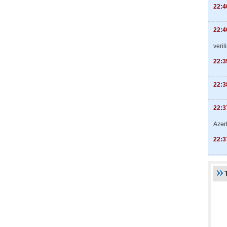
22:4
22:4
veril
22:3
22:3
22:3
Azər
22:3