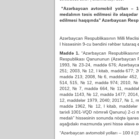
“Azərbaycan avtomobil yolları – 1
medalının təsis edilməsi ilə əlaqəda
edilməsi haqqında” Azərbaycan Respu
Azərbaycan Respublikasının Milli Məcli
I hissəsinin 9-cu bəndini rəhbər tutaraq
Maddə 1.
“Azərbaycan Respublikasının
Respublikası Qanununun (Azərbaycan R
1993, № 23-24, maddə 676; Azərbaycan
251; 2003, № 12, I kitab, maddə 677;
maddə 213; 2008, № 6, maddələr 452,
514, 515, № 12, maddə 974; 2010, №
2012, № 7, maddə 664, № 11, maddələ
maddə 1143, № 12, maddə 1477; 2014,
12, maddələr 1979, 2040; 2017, № 1, 
maddə 1962, № 12, I kitab, maddələr 2
tarixli 1001-VQD nömrəli Qanunu) 2-ci m
medalı” hissəsinin sonunda nöqtə işarəsi
aşağıdakı məzmunda yeni hissə əlavə ed
“Azərbaycan avtomobil yolları – 100 il 