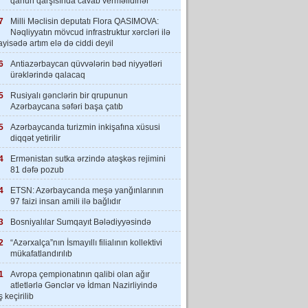
qanun qarşısında cavab verməlidirlər”
7
Milli Məclisin deputatı Flora QASIMOVA:
Nəqliyyatın mövcud infrastruktur xərcləri ilə
yisədə artım elə də ciddi deyil
6
Antiazərbaycan qüvvələrin bəd niyyətləri
ürəklərində qalacaq
5
Rusiyalı gənclərin bir qrupunun
Azərbaycana səfəri başa çatıb
5
Azərbaycanda turizmin inkişafına xüsusi
diqqət yetirilir
4
Ermənistan sutka ərzində atəşkəs rejimini
81 dəfə pozub
4
ETSN: Azərbaycanda meşə yanğınlarının
97 faizi insan amili ilə bağlıdır
3
Bosniyalılar Sumqayıt Bələdiyyəsində
2
“Azərxalça”nın İsmayıllı filialının kollektivi
mükafatlandırılıb
1
Avropa çempionatının qalibi olan ağır
atletlərlə Gənclər və İdman Nazirliyində
 keçirilib