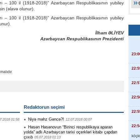
ı – 100 il (1918-2018)” Azərbaycan Respublikasının yubiley
n (əlavə olunur).
rı – 100 il (1918-2018)” Azərbaycan Respublikasının yubiley
unur).
İlham ƏLİYEV
Azərbaycan Respublikasının Prezidenti
23:0
22:5
malıdır.
22:5
22:5
Redaktorun seçimi
22:5
Niyə məhz Gəncə?!
7.2018 01:58
12.07.2018 00:07
22:5
Həsən Həsənovun “Birinci respublikaya aparan
yolda” adlı Azərbaycan tarixi oçerkləri kitabı çapdan
köçkü
çıxıb
05.07.2018 01:13