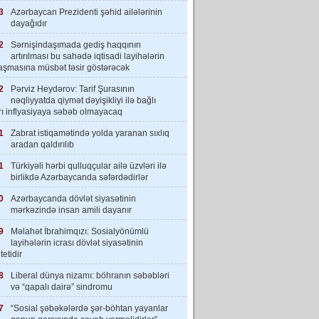
3
Azərbaycan Prezidenti şəhid ailələrinin
dayağıdır
2
Sərnişindaşımada gediş haqqının
artırılması bu sahədə iqtisadi layihələrin
laşmasına müsbət təsir göstərəcək
2
Pərviz Heydərov: Tarif Şurasının
nəqliyyatda qiymət dəyişikliyi ilə bağlı
rı inflyasiyaya səbəb olmayacaq
1
Zabrat istiqamətində yolda yaranan sıxlıq
aradan qaldırılıb
1
Türkiyəli hərbi qulluqçular ailə üzvləri ilə
birlikdə Azərbaycanda səfərdədirlər
0
Azərbaycanda dövlət siyasətinin
mərkəzində insan amili dayanır
9
Məlahət İbrahimqızı: Sosialyönümlü
layihələrin icrası dövlət siyasətinin
tetidir
8
Liberal dünya nizamı: böhranın səbəbləri
və “qapalı dairə” sindromu
7
“Sosial şəbəkələrdə şər-böhtan yayanlar