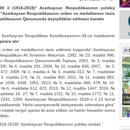
00 il (1918-2018)” Azərbaycan Respublikasının yubiley
r “Azərbaycan Respublikasının orden və medallarının təsis
blikasının Qanununda dəyişikliklər edilməsi barədə
si Azərbaycan Respublikası Konstitusiyasının 94-cü maddəsinin
qərara alır:
 orden və medallarının təsis edilməsi haqqında” Azərbaycan
espublikası Ali Sovetinin Məlumatı, 1992, № 23, maddə 996;
 Respublikasının Qanunvericilik Toplusu, 2002, № 5, maddə
 2005, № 4, maddə 291; 2006, № 10, maddə 846; 2007, № 3,
 472; 2009, № 1, maddə 4, № 5, maddə 312, № 7, maddələr
 3, maddə 174, № 11, maddə 960; 2011, № 11, maddə 992;
r 1036, 1048, 1061; 2013, № 5, maddələr 460, 478, № 10,
 № 6, maddələr 612, 623; 2015, № 12, maddə 1447; 2016, №
maddələr 16, 27, № 7, maddə 1311, № 10, maddə 1771, № 11,
I A
I A
242, 2269; Azərbaycan Respublikasının 2018-ci il 13 fevral
xat
müd
addəsində “Hərbi vətənpərvərlik tərbiyəsində xidmətlərə görə”
 nöqtəli vergül işarəsi ilə əvəz edilsin və həmin hissədən sonra
ilsin:
(1918-2018)” Azərbaycan Respublikasının yubiley medalı.”.