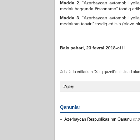
Maddə 2.
“Azərbaycan avtomobil yollar
medalı haqqında Əsasnamə” təsdiq edilsi
Maddə 3.
“Azərbaycan avtomobil yolla
medalının təsviri” təsdiq edilsin (əlavə ol
Bakı şəhəri, 23 fevral 2018-ci il
© İstifadə edilərkən "Xalq qəzeti"nə istinad olun
Paylaş
Qanunlar
Azərbaycan Respublikasının Qanunu
07.0