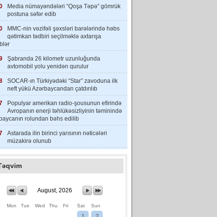
0
Media nümayəndələri “Qoşa Təpə” gömrük
postuna səfər edib
0
MMC-nin vəzifəli şəxsləri barələrində həbs
qətimkan tədbiri seçilməklə axtarışa
iblər
9
Şabranda 26 kilometr uzunluğunda
avtomobil yolu yenidən qurulur
8
SOCAR-ın Türkiyədəki “Star” zavoduna ilk
neft yükü Azərbaycandan çatdırılıb
7
Populyar amerikan radio-şousunun efirində
Avropanın enerji təhlükəsizliyinin təminində
baycanın rolundan bəhs edilib
7
Astarada ilin birinci yarısının nəticələri
müzakirə olunub
Təqvim
August, 2026
Mon
Tue
Wed
Thu
Fri
Sat
Sun
1
2