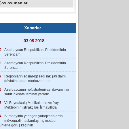
Çox oxunanlar
Xəbərlər
03.08.2018
0
Azərbaycan Respublikası Prezidentinin
Sərəncamı
9
Azərbaycan Respublikası Prezidentinin
Sərəncamı
7
Regionların sosial-iqtisadi inkişafı daim
dövlətin diqqət mərkəzindədir
6
Azərbaycanın neft strategiyası davamlı və
sabit inkişafa təminat yaradır
5
VII Beynəlxalq Multikulturalizm Yay
Məktəbinin iştirakçıları İsmayıllıda
4
Sumqayıtda yerləşən yataqxanalarda
müvəqqəti məskunlaşmış məcburi
nlərlə görüş keçirilib