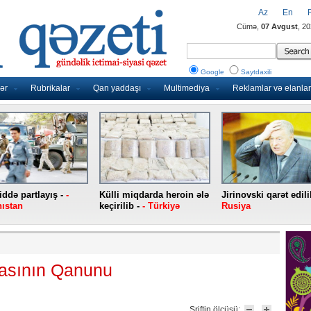
Az
En
Cümə,
07 Avgust
, 2
Google
Saytdaxili
ər
Rubrikalar
Qan yaddaşı
Multimediya
Reklamlar və elanlar
ddə partlayış -
-
Külli miqdarda heroin ələ
Jirinovski qarət edili
ıstan
keçirilib -
- Türkiyə
Rusiya
asının Qanunu
Şriftin ölçüsü: