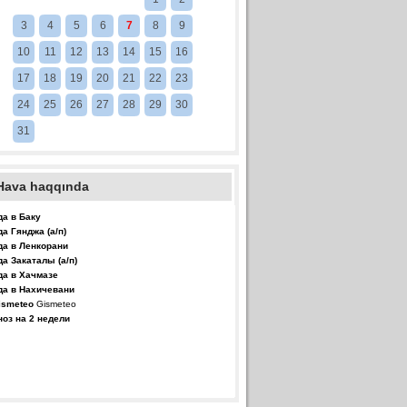
3
4
5
6
7
8
9
10
11
12
13
14
15
16
17
18
19
20
21
22
23
24
25
26
27
28
29
30
31
Hava haqqında
да в Баку
да Гянджа (а/п)
да в Ленкорани
да Закаталы (а/п)
да в Хачмазе
да в Нахичевани
Gismeteo
ноз на 2 недели