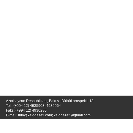
Azərbaycan Respublikası, Bakı ş., Bülbül prospekti, 18.
Tel.: (+994 12) 4935903; 4935964
Faks: (+994 12) 4930280
E-mail:
info@xalqqazeti.com
;
xalqqazeti@gmail.com