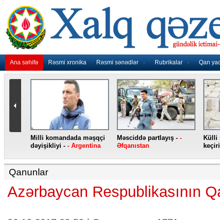
Ana səhifə
Rəsmi xronika
Rəsmi sənədlər
Rubrikalar
Qan ya
nidən
Milli komandada məşqçi
Məsciddə partlayış -
-
Külli
nqo
dəyişikliyi -
- Argentina
Əfqanıstan
keçiri
Qanunlar
Azərbaycan Respublikasının 