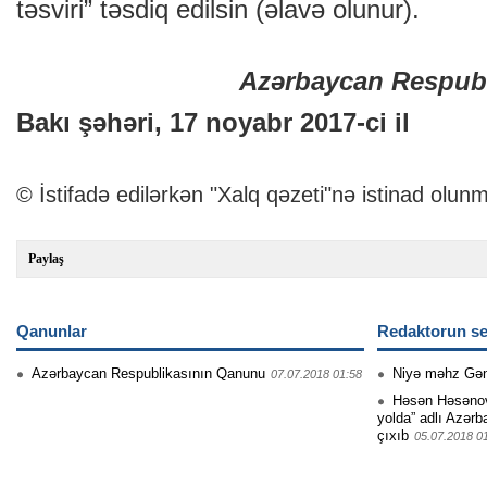
təsviri” təsdiq edilsin (əlavə olunur).
Azərbaycan Respubl
Bakı şəhəri, 17 noyabr 2017-ci il
© İstifadə edilərkən "Xalq qəzeti"nə istinad olunm
Paylaş
Qanunlar
Redaktorun se
Azərbaycan Respublikasının Qanunu
Niyə məhz Gə
07.07.2018 01:58
Həsən Həsənovu
yolda” adlı Azərb
çıxıb
05.07.2018 0