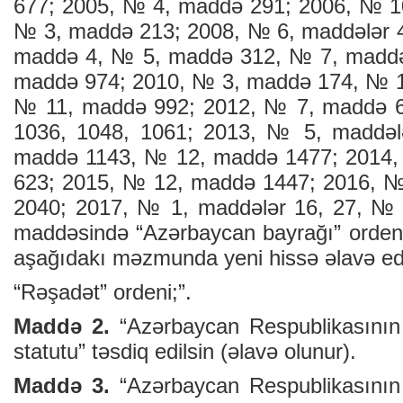
677; 2005, № 4, maddə 291; 2006, № 1
№ 3, maddə 213; 2008, № 6, maddələr 4
maddə 4, № 5, maddə 312, № 7, maddə
maddə 974; 2010, № 3, maddə 174, № 1
№ 11, maddə 992; 2012, № 7, maddə 6
1036, 1048, 1061; 2013, № 5, maddəl
maddə 1143, № 12, maddə 1477; 2014,
623; 2015, № 12, maddə 1447; 2016, №
2040; 2017, № 1, maddələr 16, 27, № 
maddəsində “Azərbaycan bayrağı” ordeni
aşağıdakı məzmunda yeni hissə əlavə edi
“Rəşadət” ordeni;”.
Maddə 2.
“Azərbaycan Respublikasının 
statutu” təsdiq edilsin (əlavə olunur).
Maddə 3.
“Azərbaycan Respublikasının 