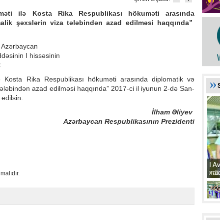
əti ilə Kosta Rika Respublikası hökuməti arasında
malik şəxslərin viza tələbindən azad edilməsi haqqında”
i Azərbaycan
dəsinin I hissəsinin
:
ə Kosta Rika Respublikası hökuməti arasında diplomatik və
 tələbindən azad edilməsi haqqında” 2017-ci il iyunun 2-də San-
edilsin.
İlham Əliyev
Azərbaycan Respublikasının Prezidenti
I A
I A
xat
müd
malıdır.