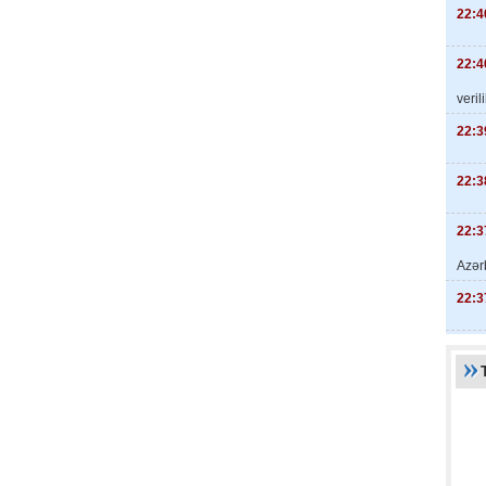
22:4
22:4
veril
22:3
22:3
22:3
Azər
22:3