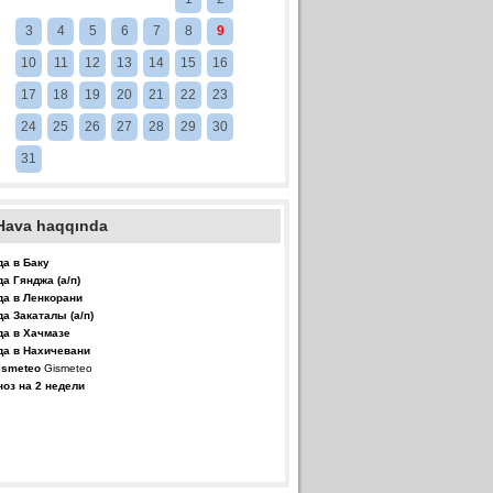
3
4
5
6
7
8
9
10
11
12
13
14
15
16
17
18
19
20
21
22
23
24
25
26
27
28
29
30
31
Hava haqqında
да в Баку
да Гянджа (а/п)
да в Ленкорани
да Закаталы (а/п)
да в Хачмазе
да в Нахичевани
Gismeteo
ноз на 2 недели