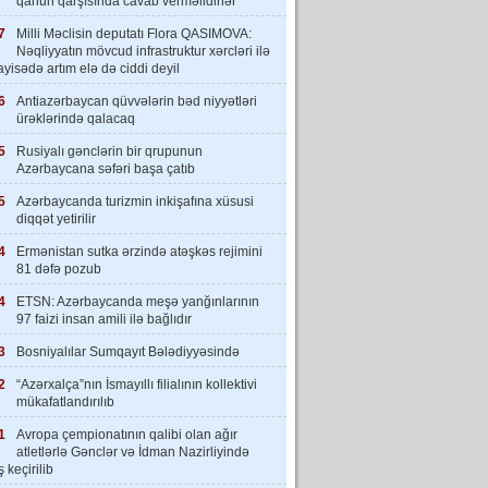
qanun qarşısında cavab verməlidirlər”
7
Milli Məclisin deputatı Flora QASIMOVA:
Nəqliyyatın mövcud infrastruktur xərcləri ilə
yisədə artım elə də ciddi deyil
6
Antiazərbaycan qüvvələrin bəd niyyətləri
ürəklərində qalacaq
5
Rusiyalı gənclərin bir qrupunun
Azərbaycana səfəri başa çatıb
5
Azərbaycanda turizmin inkişafına xüsusi
diqqət yetirilir
4
Ermənistan sutka ərzində atəşkəs rejimini
81 dəfə pozub
4
ETSN: Azərbaycanda meşə yanğınlarının
97 faizi insan amili ilə bağlıdır
3
Bosniyalılar Sumqayıt Bələdiyyəsində
2
“Azərxalça”nın İsmayıllı filialının kollektivi
mükafatlandırılıb
1
Avropa çempionatının qalibi olan ağır
atletlərlə Gənclər və İdman Nazirliyində
 keçirilib