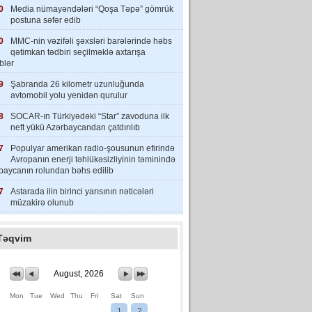
0
Media nümayəndələri “Qoşa Təpə” gömrük
postuna səfər edib
0
MMC-nin vəzifəli şəxsləri barələrində həbs
qətimkan tədbiri seçilməklə axtarışa
iblər
9
Şabranda 26 kilometr uzunluğunda
avtomobil yolu yenidən qurulur
8
SOCAR-ın Türkiyədəki “Star” zavoduna ilk
neft yükü Azərbaycandan çatdırılıb
7
Populyar amerikan radio-şousunun efirində
Avropanın enerji təhlükəsizliyinin təminində
baycanın rolundan bəhs edilib
7
Astarada ilin birinci yarısının nəticələri
müzakirə olunub
Təqvim
August, 2026
Mon
Tue
Wed
Thu
Fri
Sat
Sun
1
2