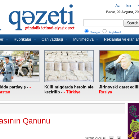
Az
En
Bazar,
09 Avgust
, 2
Google
Saytdaxili
ər
Rubrikalar
Qan yaddaşı
Multimediya
Reklamlar və elanlar
ddə partlayış -
-
Külli miqdarda heroin ələ
Jirinovski qarət edili
ıstan
keçirilib -
- Türkiyə
Rusiya
asının Qanunu
Şriftin ölçüsü: