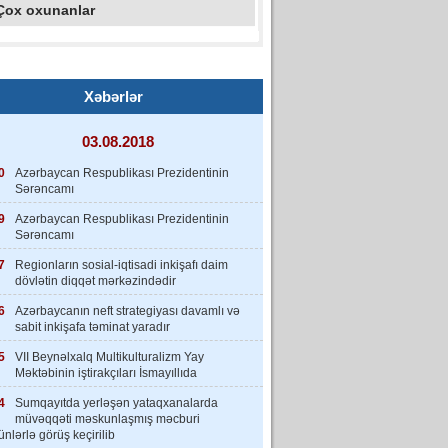
Çox oxunanlar
Xəbərlər
03.08.2018
0
Azərbaycan Respublikası Prezidentinin
Sərəncamı
9
Azərbaycan Respublikası Prezidentinin
Sərəncamı
7
Regionların sosial-iqtisadi inkişafı daim
dövlətin diqqət mərkəzindədir
6
Azərbaycanın neft strategiyası davamlı və
sabit inkişafa təminat yaradır
5
VII Beynəlxalq Multikulturalizm Yay
Məktəbinin iştirakçıları İsmayıllıda
4
Sumqayıtda yerləşən yataqxanalarda
müvəqqəti məskunlaşmış məcburi
nlərlə görüş keçirilib