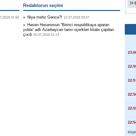
Redaktorun seçimi
Niyə məhz Gəncə?!
7.2018 01:58
12.07.2018 00:07
Həsən Həsənovun “Birinci respublikaya aparan
yolda” adlı Azərbaycan tarixi oçerkləri kitabı çapdan
çıxıb
05.07.2018 01:13
23:0
22:5
22:5
22:5
22:5
22:5
köçkü