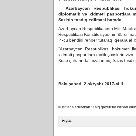
“Azərbaycan Respublikası hökum
diplomatik və xidməti pasportlara 
Sazişin təsdiq edilməsi barədə
Azərbaycan Respublikasının Milli Məclis
Respublikası Konstitusiyasının 95-ci mad
4-cü bəndini rəhbər tutaraq
qərara alır
“Azərbaycan Respublikası hökuməti il
xidməti pasportlara malik şəxslərin viza
Xose şəhərində imzalanmış Saziş təsdiq 
Bakı şəhəri, 2 oktyabr 2017-ci il
© İstifadə edilərkən "Xalq qəzeti"nə istinad olun
Paylaş