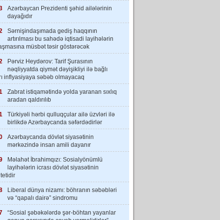
3
Azərbaycan Prezidenti şəhid ailələrinin
dayağıdır
2
Sərnişindaşımada gediş haqqının
artırılması bu sahədə iqtisadi layihələrin
laşmasına müsbət təsir göstərəcək
2
Pərviz Heydərov: Tarif Şurasının
nəqliyyatda qiymət dəyişikliyi ilə bağlı
rı inflyasiyaya səbəb olmayacaq
1
Zabrat istiqamətində yolda yaranan sıxlıq
aradan qaldırılıb
1
Türkiyəli hərbi qulluqçular ailə üzvləri ilə
birlikdə Azərbaycanda səfərdədirlər
0
Azərbaycanda dövlət siyasətinin
mərkəzində insan amili dayanır
9
Məlahət İbrahimqızı: Sosialyönümlü
layihələrin icrası dövlət siyasətinin
tetidir
8
Liberal dünya nizamı: böhranın səbəbləri
və “qapalı dairə” sindromu
7
“Sosial şəbəkələrdə şər-böhtan yayanlar