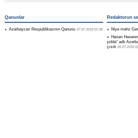
Qanunlar
Redaktorun se
Azərbaycan Respublikasının Qanunu
Niyə məhz Gə
07.07.2018 01:58
Həsən Həsənovu
yolda” adlı Azərb
çıxıb
05.07.2018 0