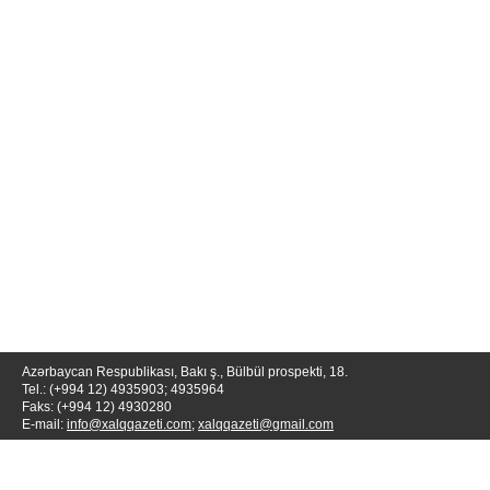
Azərbaycan Respublikası, Bakı ş., Bülbül prospekti, 18.
Tel.: (+994 12) 4935903; 4935964
Faks: (+994 12) 4930280
E-mail:
info@xalqqazeti.com
;
xalqqazeti@gmail.com