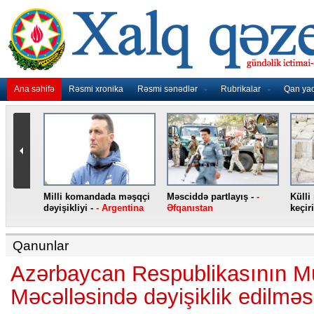
Ana səhifə
Rəsmi xronika
Rəsmi sənədlər
Rubrikalar
Qan ya
nidən
Milli komandada məşqçi
Məsciddə partlayış -
-
Külli
nqo
dəyişikliyi -
- Argentina
Əfqanıstan
keçiri
Qanunlar
Azərbaycan Respublikasının Mü
Məcəlləsində dəyişiklik edilmə