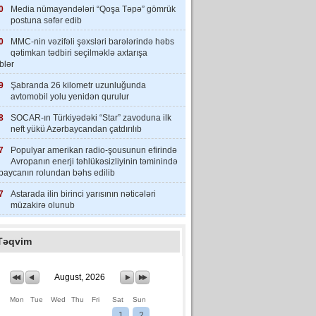
0
Media nümayəndələri “Qoşa Təpə” gömrük
postuna səfər edib
0
MMC-nin vəzifəli şəxsləri barələrində həbs
qətimkan tədbiri seçilməklə axtarışa
iblər
9
Şabranda 26 kilometr uzunluğunda
avtomobil yolu yenidən qurulur
8
SOCAR-ın Türkiyədəki “Star” zavoduna ilk
neft yükü Azərbaycandan çatdırılıb
7
Populyar amerikan radio-şousunun efirində
Avropanın enerji təhlükəsizliyinin təminində
baycanın rolundan bəhs edilib
7
Astarada ilin birinci yarısının nəticələri
müzakirə olunub
Təqvim
August, 2026
Mon
Tue
Wed
Thu
Fri
Sat
Sun
1
2