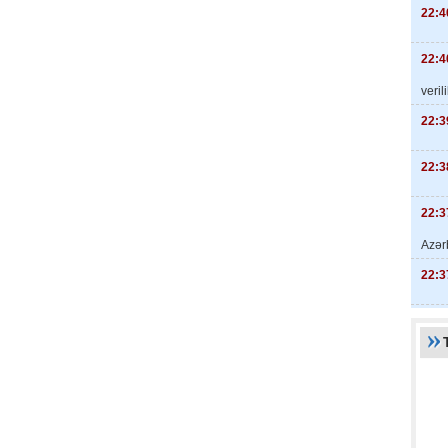
22:4
22:4
veril
22:3
22:3
22:3
Azər
22:3