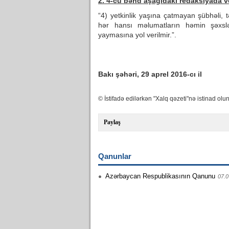
2. 4-cü bənd aşağıdakı redaksiyada ve
“4) yetkinlik yaşına çatmayan şübhəli, t
hər hansı məlumatların həmin şəxslə
yaymasına yol verilmir.”.
Bakı şəhəri, 29 aprel 2016-cı il
© İstifadə edilərkən "Xalq qəzeti"nə istinad olun
Paylaş
Qanunlar
Azərbaycan Respublikasının Qanunu
07.0