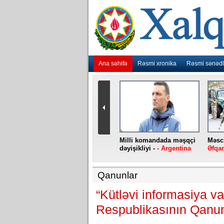
Ana səhifə
Rəsmi xronika
Rəsmi sənədl
urlar
“Ebola” virusu yenidən
Milli komandada məşqçi
Məsci
aniya
baş qaldırıb -
- Konqo
dəyişikliyi -
- Argentina
Əfqan
Qanunlar
“Kütləvi informasiya v
Respublikasının Qanun