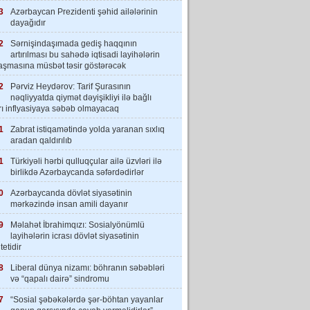
3
Azərbaycan Prezidenti şəhid ailələrinin
dayağıdır
2
Sərnişindaşımada gediş haqqının
artırılması bu sahədə iqtisadi layihələrin
laşmasına müsbət təsir göstərəcək
2
Pərviz Heydərov: Tarif Şurasının
nəqliyyatda qiymət dəyişikliyi ilə bağlı
rı inflyasiyaya səbəb olmayacaq
1
Zabrat istiqamətində yolda yaranan sıxlıq
aradan qaldırılıb
1
Türkiyəli hərbi qulluqçular ailə üzvləri ilə
birlikdə Azərbaycanda səfərdədirlər
0
Azərbaycanda dövlət siyasətinin
mərkəzində insan amili dayanır
9
Məlahət İbrahimqızı: Sosialyönümlü
layihələrin icrası dövlət siyasətinin
tetidir
8
Liberal dünya nizamı: böhranın səbəbləri
və “qapalı dairə” sindromu
7
“Sosial şəbəkələrdə şər-böhtan yayanlar