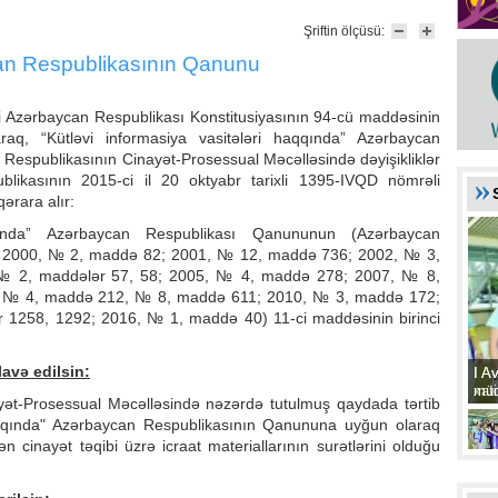
Şriftin ölçüsü:
n Respublikasının Qanunu
si Azərbaycan Respublikası Konstitusiyasının 94-cü maddəsinin
araq, “Kütləvi informasiya vasitələri haqqında” Azərbaycan
espublikasının Cinayət-Prosessual Məcəlləsində dəyişikliklər
likasının 2015-ci il 20 oktyabr tarixli 1395-IVQD nömrəli
rara alır:
qqında” Azərbaycan Respublikası Qanununun (Azərbaycan
su, 2000, № 2, maddə 82; 2001, № 12, maddə 736; 2002, № 3,
 2, maddələr 57, 58; 2005, № 4, maddə 278; 2007, № 8,
 № 4, maddə 212, № 8, maddə 611; 2010, № 3, maddə 172;
1258, 1292; 2016, № 1, maddə 40) 11-ci maddəsinin birinci
:
avə edilsin:
I A
I A
xat
müd
yət-Prosessual Məcəlləsində nəzərdə tutulmuş qaydada tərtib
qqında" Azərbaycan Respublikasının Qanununa uyğun olaraq
n cinayət təqibi üzrə icraat materiallarının surətlərini olduğu