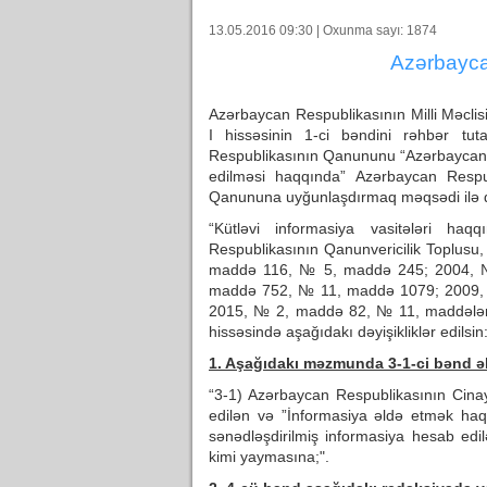
13.05.2016 09:30 | Oxunma sayı: 1874
Azərbayca
Azərbaycan Respublikasının Milli Məcli
I hissəsinin 1-ci bəndini rəhbər tut
Respublikasının Qanununu “Azərbaycan R
edilməsi haqqında” Azərbaycan Respub
Qanununa uyğunlaşdırmaq məqsədi ilə qə
“Kütləvi informasiya vasitələri ha
Respublikasının Qanunvericilik Toplu
maddə 116, № 5, maddə 245; 2004, №
maddə 752, № 11, maddə 1079; 2009,
2015, № 2, maddə 82, № 11, maddələr 
hissəsində aşağıdakı dəyişikliklər edilsin
1. Aşağıdakı məzmunda 3-1-ci bənd əl
“3-1) Azərbaycan Respublikasının Cina
edilən və ”İnformasiya əldə etmək ha
sənədləşdirilmiş informasiya hesab edilə
kimi yaymasına;".