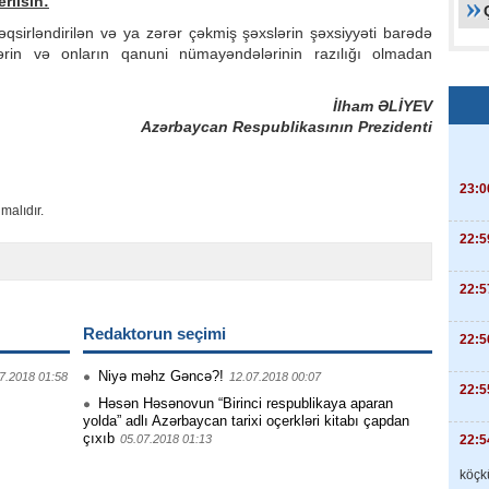
rilsin:
əqsirləndirilən və ya zərər çəkmiş şəxslərin şəxsiyyəti barədə
rin və onların qanuni nümayəndələrinin razılığı olmadan
İlham ƏLİYEV
Azərbaycan Respublikasının Prezidenti
23:0
malıdır.
22:5
22:5
Redaktorun seçimi
22:5
Niyə məhz Gəncə?!
7.2018 01:58
12.07.2018 00:07
22:5
Həsən Həsənovun “Birinci respublikaya aparan
yolda” adlı Azərbaycan tarixi oçerkləri kitabı çapdan
çıxıb
22:5
05.07.2018 01:13
köçkü