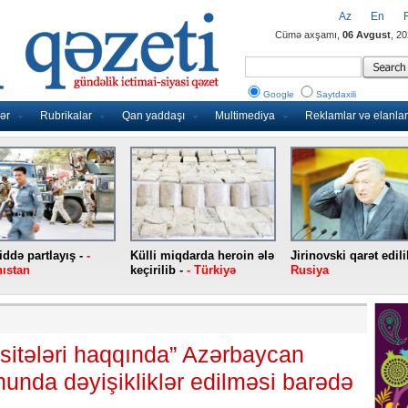
Az
En
Cümə axşamı,
06 Avgust
, 2
Google
Saytdaxili
ər
Rubrikalar
Qan yaddaşı
Multimediya
Reklamlar və elanlar
ddə partlayış -
-
Külli miqdarda heroin ələ
Jirinovski qarət edili
ıstan
keçirilib -
- Türkiyə
Rusiya
asitələri haqqında” Azərbaycan
unda dəyişikliklər edilməsi barədə