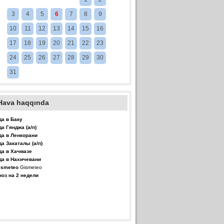
3
4
5
6
7
8
9
10
11
12
13
14
15
16
17
18
19
20
21
22
23
24
25
26
27
28
29
30
31
Hava haqqında
да в Баку
да Гянджа (а/п)
да в Ленкорани
да Закаталы (а/п)
да в Хачмазе
да в Нахичевани
Gismeteo
ноз на 2 недели