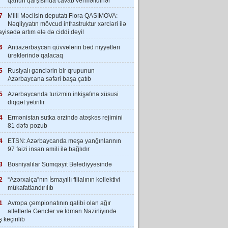
qanun qarşısında cavab verməlidirlər”
7
Milli Məclisin deputatı Flora QASIMOVA:
Nəqliyyatın mövcud infrastruktur xərcləri ilə
yisədə artım elə də ciddi deyil
6
Antiazərbaycan qüvvələrin bəd niyyətləri
ürəklərində qalacaq
5
Rusiyalı gənclərin bir qrupunun
Azərbaycana səfəri başa çatıb
5
Azərbaycanda turizmin inkişafına xüsusi
diqqət yetirilir
4
Ermənistan sutka ərzində atəşkəs rejimini
81 dəfə pozub
4
ETSN: Azərbaycanda meşə yanğınlarının
97 faizi insan amili ilə bağlıdır
3
Bosniyalılar Sumqayıt Bələdiyyəsində
2
“Azərxalça”nın İsmayıllı filialının kollektivi
mükafatlandırılıb
1
Avropa çempionatının qalibi olan ağır
atletlərlə Gənclər və İdman Nazirliyində
 keçirilib