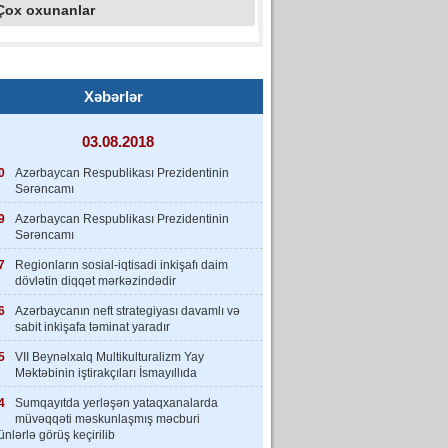
Çox oxunanlar
Xəbərlər
03.08.2018
0
Azərbaycan Respublikası Prezidentinin
Sərəncamı
9
Azərbaycan Respublikası Prezidentinin
Sərəncamı
7
Regionların sosial-iqtisadi inkişafı daim
dövlətin diqqət mərkəzindədir
6
Azərbaycanın neft strategiyası davamlı və
sabit inkişafa təminat yaradır
5
VII Beynəlxalq Multikulturalizm Yay
Məktəbinin iştirakçıları İsmayıllıda
4
Sumqayıtda yerləşən yataqxanalarda
müvəqqəti məskunlaşmış məcburi
nlərlə görüş keçirilib