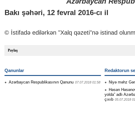
Azərbaycan Respubl
Bakı şəhəri, 12 fevral 2016-cı il
© İstifadə edilərkən "Xalq qəzeti"nə istinad olunm
Paylaş
Qanunlar
Redaktorun se
Azərbaycan Respublikasının Qanunu
Niyə məhz Gə
07.07.2018 01:58
Həsən Həsənovu
yolda” adlı Azərb
çıxıb
05.07.2018 0