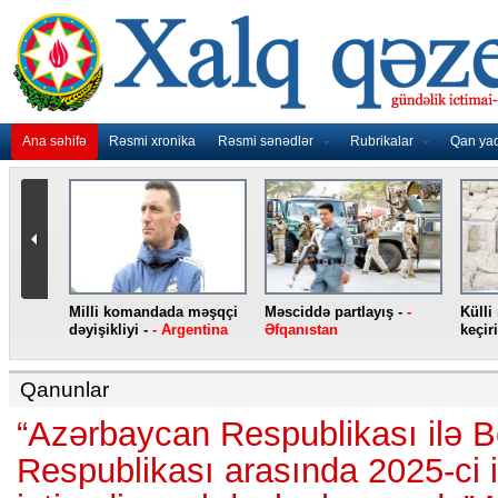
Ana səhifə
Rəsmi xronika
Rəsmi sənədlər
Rubrikalar
Qan ya
nidən
Milli komandada məşqçi
Məsciddə partlayış -
-
Külli
nqo
dəyişikliyi -
- Argentina
Əfqanıstan
keçiri
Qanunlar
“Azərbaycan Respublikası ilə B
Respublikası arasında 2025-ci i