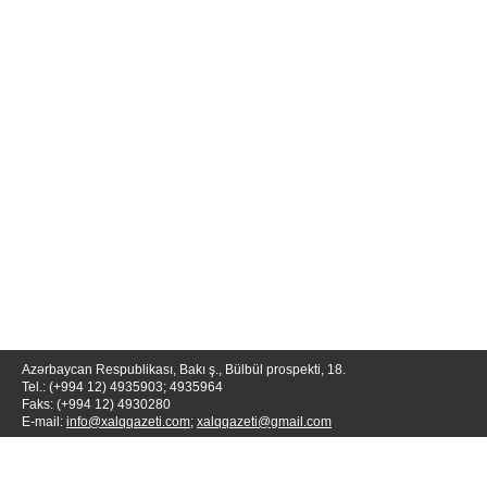
Azərbaycan Respublikası, Bakı ş., Bülbül prospekti, 18.
Tel.: (+994 12) 4935903; 4935964
Faks: (+994 12) 4930280
E-mail:
info@xalqqazeti.com
;
xalqqazeti@gmail.com