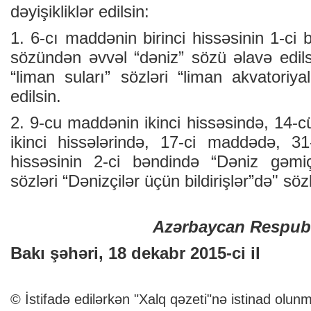
dəyişikliklər edilsin:
1. 6-cı maddənin birinci hissəsinin 1-ci 
sözündən əvvəl “dəniz” sözü əlavə edi
“liman suları” sözləri “liman akvatoriyal
edilsin.
2. 9-cu maddənin ikinci hissəsində, 14-c
ikinci hissələrində, 17-ci maddədə, 31
hissəsinin 2-ci bəndində “Dəniz gəmiçil
sözləri “Dənizçilər üçün bildirişlər”də" sözl
Azərbaycan Respubl
Bakı şəhəri, 18 dekabr 2015-ci il
© İstifadə edilərkən "Xalq qəzeti"nə istinad olunm