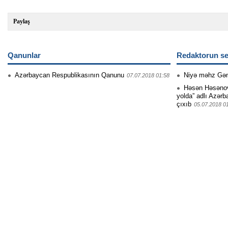
Paylaş
Qanunlar
Redaktorun se
Azərbaycan Respublikasının Qanunu
Niyə məhz Gə
07.07.2018 01:58
Həsən Həsənovu
yolda” adlı Azərb
çıxıb
05.07.2018 0