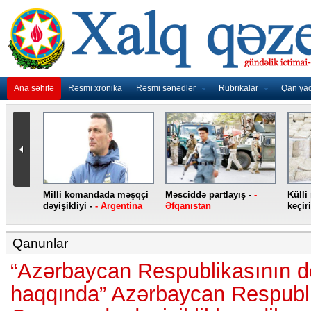
Ana səhifə
Rəsmi xronika
Rəsmi sənədlər
Rubrikalar
Qan ya
nidən
Milli komandada məşqçi
Məsciddə partlayış -
-
Külli
nqo
dəyişikliyi -
- Argentina
Əfqanıstan
keçiri
Qanunlar
“Azərbaycan Respublikasının dö
haqqında” Azərbaycan Respubl