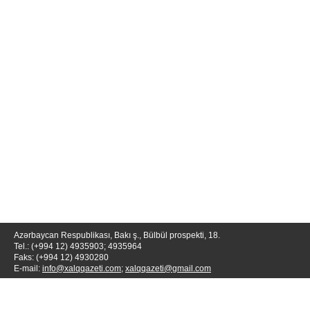
Azərbaycan Respublikası, Bakı ş., Bülbül prospekti, 18.
Tel.: (+994 12) 4935903; 4935964
Faks: (+994 12) 4930280
E-mail:
info@xalqqazeti.com
;
xalqqazeti@gmail.com