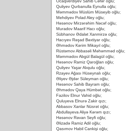
Ocaqverdiyev Sahib Cəfər oğlu;
Quliyev Qurbanulla Eynulla oğlu;
Məmmədov Müslüm Müseyib oğlu;
Mehdiyev Polad Aley oğlu;
Həsənov Mirzərəhim Nəcəf oğlu;
Muradov Maarif Hacı oğlu;
Sübhanov Ədalət Xanmirzə oğlu;
Hacıyev Rəşad Bəxtiyar oğlu;
Əhmədov Kərim Mikayıl oğlu;
Rüstəmov Abbasəli Məhəmməd oğlu;
Məmmədov Abgül Balagül oğlu;
Həsənov Ramiz Qaroğlan oğlu;
Quliyev Yaşar Alıqulu oğlu;
Rzayev Ağası Hüseynalı oğlu;
Əliyev Əjdər Süleyman oğlu;
Həsənov Sahib Bayram oğlu;
Əhmədov Qaya Hümbət oğlu;
Fazilov Elnur Vahid oğlu;
Quluyeva Elnurə Zakir qızı;
Abbasov Xanlar Nüsrət oğlu;
Abdullayeva Aliyə Kərəm qızı;
Həsənov Rəvan Seyfi oğlu;
Əlizadə Ramiz Adil oğlu;
Qasımov Habil Cankişi oğlu;