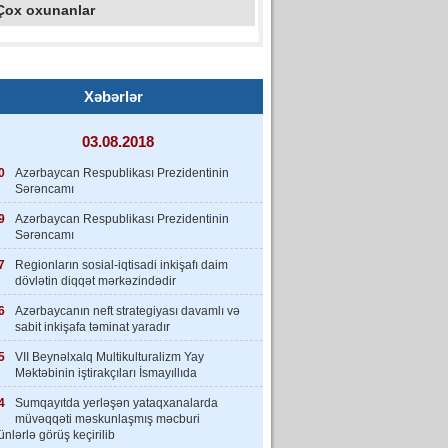
Çox oxunanlar
Xəbərlər
03.08.2018
0
Azərbaycan Respublikası Prezidentinin
Sərəncamı
9
Azərbaycan Respublikası Prezidentinin
Sərəncamı
7
Regionların sosial-iqtisadi inkişafı daim
dövlətin diqqət mərkəzindədir
6
Azərbaycanın neft strategiyası davamlı və
sabit inkişafa təminat yaradır
5
VII Beynəlxalq Multikulturalizm Yay
Məktəbinin iştirakçıları İsmayıllıda
4
Sumqayıtda yerləşən yataqxanalarda
müvəqqəti məskunlaşmış məcburi
nlərlə görüş keçirilib