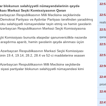
22:5
lar blokunun səlahiyyətli nümayəndələrinin qeydə
kası Mərkəzi Seçki Komissiyasının Qərarı
Azərbaycan Respublikasının Milli Məclisinə seçkilərində
22:5
emokrat Partiyası və Aydınlar Partiyası tərəfindən yaradılmış
real
bloku səlahiyyətli nümayəndələr təyin etmiş və həmin şəxslərin
Azərbaycan Respublikasının Mərkəzi Seçki Komissiyasına
22:5
qəra
ki Komissiyası bununla əlaqədar qanunvericiliklə nəzərdə
araşdırma aparıb, həmin şəxslərin qeydə alınması üçün
22:5
, Azərbaycan Respublikasının Mərkəzi Seçki Komissiyası
22:5
nin 19.4, 19.14, 28.2, 28.4 və 52-ci maddələrinə əsasən
ş Azərbaycan Respublikasının Milli Məclisinə seçkilərdə
22:5
siyasi partiyalar blokunun səlahiyyətli nümayəndəsi kimi
22:4
priori
22:4
22:4