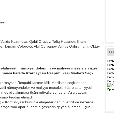
nir.
Validə Kazımova, Qabil Orucov, Tofiq Həsənov, İlham
v, Tamam Cəfərova, Akif Qurbanov, Almas Qəhramanlı, Oktay
Пого
Пого
 səlahiyyətli nümayəndələrinin və maliyyə məsələləri üzrə
Пого
lınması barədə Azərbaycan Respublikası Mərkəzi Seçki
Пого
Пого
Пого
Azərbaycan Respublikasının Milli Məclisinə seçkilərində
iyyətli nümayəndələr və maliyyə məsələləri üzrə səlahiyyətli
Прог
in qeydə alınması üçün müvafiq sənədləri Azərbaycan
sına təqdim etmişdir.
ki Komissiyası bununla əlaqədar qanunvericiliklə nəzərdə
araşdırma aparıb, həmin şəxslərin qeydə alınması üçün