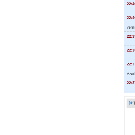
22:4
22:4
veril
22:3
22:3
22:3
Azər
22:3