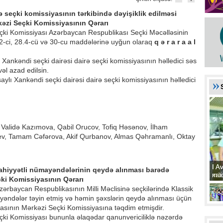
ə seçki komissiyasının tərkibində dəyişiklik edilməsi
əzi Seçki Komissiyasının Qərarı
ki Komissiyası Azərbaycan Respublikası Seçki Məcəlləsinin
8.2-ci, 28.4-cü və 30-cu maddələrinə uyğun olaraq
q ə r a r a a l
Xankəndi seçki dairəsi dairə seçki komissiyasının həlledici səs
əl azad edilsin.
 Xankəndi seçki dairəsi dairə seçki komissiyasının həlledici
Validə Kazımova, Qabil Orucov, Tofiq Həsənov, İlham
v, Tamam Cəfərova, Akif Qurbanov, Almas Qəhramanlı, Oktay
I A
I A
lahiyyətli nümayəndələrinin qeydə alınması barədə
xat
müd
ki Komissiyasının Qərarı
Azərbaycan Respublikasının Milli Məclisinə seçkilərində Klassik
ayəndələr təyin etmiş və həmin şəxslərin qeydə alınması üçün
asının Mərkəzi Seçki Komissiyasına təqdim etmişdir.
ki Komissiyası bununla əlaqədar qanunvericiliklə nəzərdə