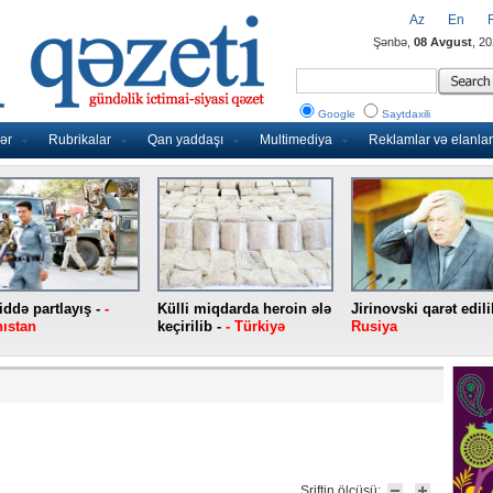
Az
En
Şənbə,
08 Avgust
, 2
Google
Saytdaxili
ər
Rubrikalar
Qan yaddaşı
Multimediya
Reklamlar və elanlar
ddə partlayış -
-
Külli miqdarda heroin ələ
Jirinovski qarət edili
ıstan
keçirilib -
- Türkiyə
Rusiya
Şriftin ölçüsü: