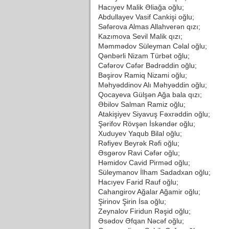
Hacıyev Malik Əliağa oğlu;
Abdullayev Vasif Cankişi oğlu;
Səfərova Almas Allahverən qızı;
Kazımova Sevil Malik qızı;
Məmmədov Süleyman Cəlal oğlu;
Qənbərli Nizam Türbət oğlu;
Cəfərov Cəfər Bədrəddin oğlu;
Bəşirov Ramiq Nizami oğlu;
Məhyəddinov Alı Məhyəddin oğlu;
Qocayeva Gülşən Ağa bala qızı;
Əbilov Salman Ramiz oğlu;
Atakişiyev Siyavuş Fəxrəddin oğlu;
Şərifov Rövşən İskəndər oğlu;
Xuduyev Yaqub Bilal oğlu;
Rəfiyev Beyrək Rəfi oğlu;
Əsgərov Ravi Cəfər oğlu;
Həmidov Cavid Pirməd oğlu;
Süleymanov İlham Sadadxan oğlu;
Hacıyev Farid Rauf oğlu;
Cahangirov Ağalar Ağamir oğlu;
Şirinov Şirin İsa oğlu;
Zeynalov Firidun Rəşid oğlu;
Əsədov Əfqan Nəcəf oğlu;