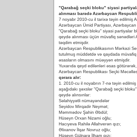
"Qarabağ seçki bloku" siyasi partiya
alınması barədə Azərbaycan Respubli
7 noyabr 2010-cu il tarixə təyin edilmiş 
Azərbaycan Ümid Partiyası, Azərbaycan D
"Qarabağ seçki bloku" siyasi partiyalar 
qeydə alınması üçün müvafiq sənədləri 
təqdim etmişdir.
Azərbaycan Respublikasının Mərkəzi Seç
tutulmuş müddətdə və qaydada müvafiq 
əsasların olmasını müəyyən etmişdir.
Yuxarıda qeyd edilənləri əsas götürərək
Azərbaycan Respublikası Seçki Məcəlləsi
qərara alır:
1. 2010-cu il noyabrın 7-nə təyin edilmi
aşağıdakı şəxslər "Qarabağ seçki bloku" 
qeydə alınsınlar:
Səlahiyyətli nümayəndələr
Seyidov Mirqadir Neymət;
Məmmədov Şahin Əbdül;
Hüseyn Orxan Nizami oğlu;
Hacıyeva Rahilə Allahverən qızı;
Əlixanov İlqar Novruz oğlu;
Hüseyn Gülnarə İlham qızı;