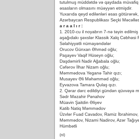
tutulmuş müddətdə və qaydada müvafiq 
əsasların olmasını müəyyən etmişdir.
Yuxarıda qeyd edilənləri əsas götürərək
Azərbaycan Respublikası Seçki Məcəlləs
a r a a l ı r :
1. 2010-cu il noyabrın 7-nə təyin edilmi
aşağıdakı şəxslər Klassik Xalq Cəbhəsi P
Səlahiyyətli nümayəndələr
Orucov Günxan Əhməd oğlu;
Paşayev Vaqif Hüseyn oğlu;
Daşdəmirli Nadir Ağabala oğlu;
Cəfərov İlhar Nizam oğlu;
Məmmədova Yeganə Tahir qızı;
Musayev Əli Məhəmməd oğlu;
Eyvazova Tamara Qulaş qızı.
2. Qərar dərc edildiyi gündən qüvvəyə mi
Sədr Məzahir Pənahov
Müavin Şaitdin Əliyev
Katib Natiq Məmmədov
Üzvlər Fuad Cavadov, Ramiz İbrahimov, 
Məmmədov, Nizami Nadirov, Azər Tağıye
Hümbətli
{nl}