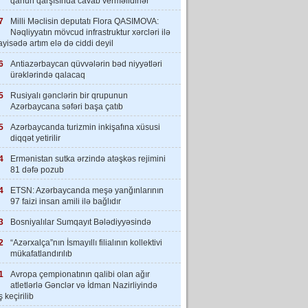
qanun qarşısında cavab verməlidirlər”
7
Milli Məclisin deputatı Flora QASIMOVA:
Nəqliyyatın mövcud infrastruktur xərcləri ilə
yisədə artım elə də ciddi deyil
6
Antiazərbaycan qüvvələrin bəd niyyətləri
ürəklərində qalacaq
5
Rusiyalı gənclərin bir qrupunun
Azərbaycana səfəri başa çatıb
5
Azərbaycanda turizmin inkişafına xüsusi
diqqət yetirilir
4
Ermənistan sutka ərzində atəşkəs rejimini
81 dəfə pozub
4
ETSN: Azərbaycanda meşə yanğınlarının
97 faizi insan amili ilə bağlıdır
3
Bosniyalılar Sumqayıt Bələdiyyəsində
2
“Azərxalça”nın İsmayıllı filialının kollektivi
mükafatlandırılıb
1
Avropa çempionatının qalibi olan ağır
atletlərlə Gənclər və İdman Nazirliyində
 keçirilib