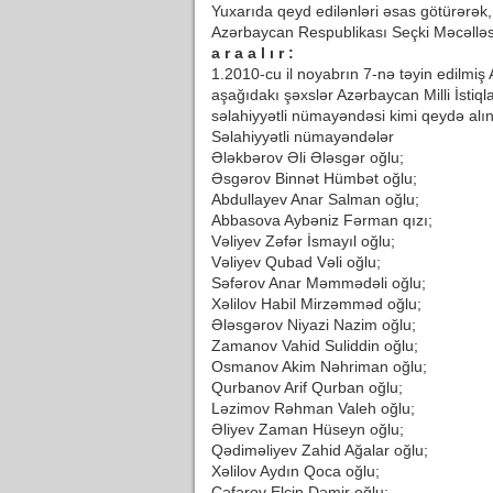
Yuxarıda qeyd edilənləri əsas götürərək
Azərbaycan Respublikası Seçki Məcəlləs
a r a a l ı r :
1.2010-cu il noyabrın 7-nə təyin edilmiş
aşağıdakı şəxslər Azərbaycan Milli İstiqla
səlahiyyətli nümayəndəsi kimi qeydə alın
Səlahiyyətli nümayəndələr
Ələkbərov Əli Ələsgər oğlu;
Əsgərov Binnət Hümbət oğlu;
Abdullayev Anar Salman oğlu;
Abbasova Aybəniz Fərman qızı;
Vəliyev Zəfər İsmayıl oğlu;
Vəliyev Qubad Vəli oğlu;
Səfərov Anar Məmmədəli oğlu;
Xəlilov Habil Mirzəmməd oğlu;
Ələsgərov Niyazi Nazim oğlu;
Zamanov Vahid Suliddin oğlu;
Osmanov Akim Nəhriman oğlu;
Qurbanov Arif Qurban oğlu;
Ləzimov Rəhman Valeh oğlu;
Əliyev Zaman Hüseyn oğlu;
Qədiməliyev Zahid Ağalar oğlu;
Xəlilov Aydın Qoca oğlu;
Cəfərov Elçin Dəmir oğlu;