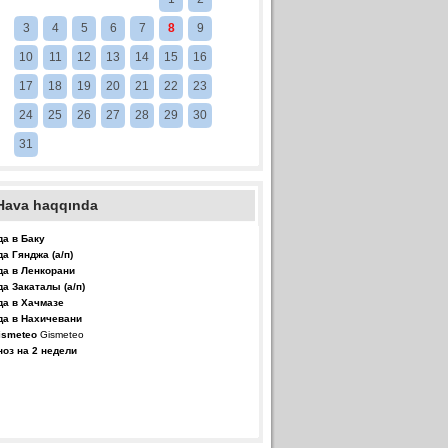
3
4
5
6
7
8
9
10
11
12
13
14
15
16
17
18
19
20
21
22
23
24
25
26
27
28
29
30
31
Hava haqqında
да в Баку
да Гянджа (а/п)
да в Ленкорани
да Закаталы (а/п)
да в Хачмазе
да в Нахичевани
Gismeteo
ноз на 2 недели