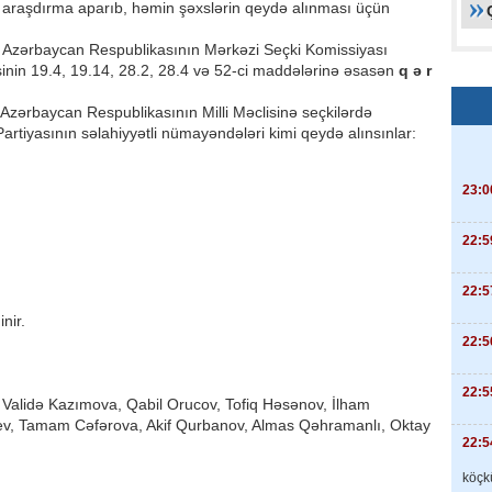
araşdırma aparıb, həmin şəxslərin qeydə alınması üçün
, Azərbaycan Respublikasının Mərkəzi Seçki Komissiyası
inin 19.4, 19.14, 28.2, 28.4 və 52-ci maddələrinə əsasən
q ə r
ş Azərbaycan Respublikasının Milli Məclisinə seçkilərdə
artiyasının səlahiyyətli nümayəndələri kimi qeydə alınsınlar:
23:0
22:5
22:5
nir.
22:5
22:5
Validə Kazımova, Qabil Orucov, Tofiq Həsənov, İlham
v, Tamam Cəfərova, Akif Qurbanov, Almas Qəhramanlı, Oktay
22:5
köçkü