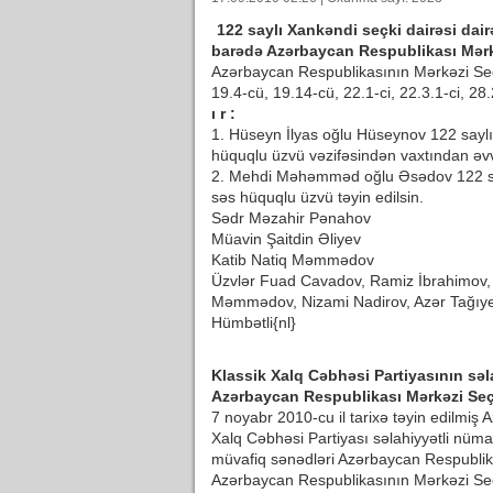
122 saylı Xankəndi seçki dairəsi dair
barədə Azərbaycan Respublikası Mərk
Azərbaycan Respublikasının Mərkəzi Seç
19.4-cü, 19.14-cü, 22.1-ci, 22.3.1-ci, 2
ı r :
1. Hüseyn İlyas oğlu Hüseynov 122 saylı 
hüquqlu üzvü vəzifəsindən vaxtından əvv
2. Mehdi Məhəmməd oğlu Əsədov 122 saylı
səs hüquqlu üzvü təyin edilsin.
Sədr Məzahir Pənahov
Müavin Şaitdin Əliyev
Katib Natiq Məmmədov
Üzvlər Fuad Cavadov, Ramiz İbrahimov, 
Məmmədov, Nizami Nadirov, Azər Tağıye
Hümbətli{nl}
Klassik Xalq Cəbhəsi Partiyasının sə
Azərbaycan Respublikası Mərkəzi Seç
7 noyabr 2010-cu il tarixə təyin edilmiş 
Xalq Cəbhəsi Partiyası səlahiyyətli nüm
müvafiq sənədləri Azərbaycan Respublik
Azərbaycan Respublikasının Mərkəzi Seç