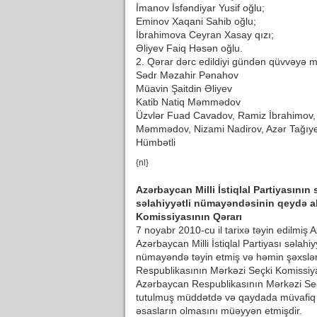
İmanov İsfəndiyar Yusif oğlu;
Eminov Xaqani Sahib oğlu;
İbrahimova Ceyran Xasay qızı;
Əliyev Faiq Həsən oğlu.
2. Qərar dərc edildiyi gündən qüvvəyə mi
Sədr Məzahir Pənahov
Müavin Şaitdin Əliyev
Katib Natiq Məmmədov
Üzvlər Fuad Cavadov, Ramiz İbrahimov, 
Məmmədov, Nizami Nadirov, Azər Tağıye
Hümbətli
{nl}
Azərbaycan Milli İstiqlal Partiyasının
səlahiyyətli nümayəndəsinin qeydə a
Komissiyasının Qərarı
7 noyabr 2010-cu il tarixə təyin edilmiş 
Azərbaycan Milli İstiqlal Partiyası səlah
nümayəndə təyin etmiş və həmin şəxslər
Respublikasının Mərkəzi Seçki Komissiya
Azərbaycan Respublikasının Mərkəzi Seç
tutulmuş müddətdə və qaydada müvafiq 
əsasların olmasını müəyyən etmişdir.