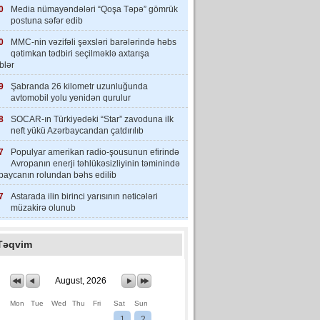
0
Media nümayəndələri “Qoşa Təpə” gömrük
postuna səfər edib
0
MMC-nin vəzifəli şəxsləri barələrində həbs
qətimkan tədbiri seçilməklə axtarışa
iblər
9
Şabranda 26 kilometr uzunluğunda
avtomobil yolu yenidən qurulur
8
SOCAR-ın Türkiyədəki “Star” zavoduna ilk
neft yükü Azərbaycandan çatdırılıb
7
Populyar amerikan radio-şousunun efirində
Avropanın enerji təhlükəsizliyinin təminində
baycanın rolundan bəhs edilib
7
Astarada ilin birinci yarısının nəticələri
müzakirə olunub
Təqvim
August, 2026
Mon
Tue
Wed
Thu
Fri
Sat
Sun
1
2