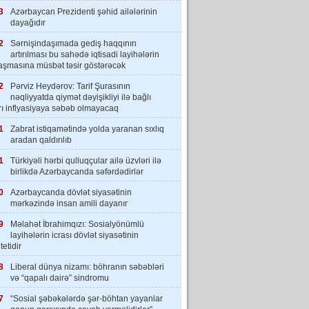
3
Azərbaycan Prezidenti şəhid ailələrinin
dayağıdır
2
Sərnişindaşımada gediş haqqının
artırılması bu sahədə iqtisadi layihələrin
laşmasına müsbət təsir göstərəcək
2
Pərviz Heydərov: Tarif Şurasının
nəqliyyatda qiymət dəyişikliyi ilə bağlı
rı inflyasiyaya səbəb olmayacaq
1
Zabrat istiqamətində yolda yaranan sıxlıq
aradan qaldırılıb
1
Türkiyəli hərbi qulluqçular ailə üzvləri ilə
birlikdə Azərbaycanda səfərdədirlər
0
Azərbaycanda dövlət siyasətinin
mərkəzində insan amili dayanır
9
Məlahət İbrahimqızı: Sosialyönümlü
layihələrin icrası dövlət siyasətinin
tetidir
8
Liberal dünya nizamı: böhranın səbəbləri
və “qapalı dairə” sindromu
7
“Sosial şəbəkələrdə şər-böhtan yayanlar