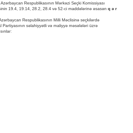
, Azərbaycan Respublikasının Mərkəzi Seçki Komissiyası
inin 19.4, 19.14, 28.2, 28.4 və 52-ci maddələrinə əsasən
q ə r
 Azərbaycan Respublikasının Milli Məclisinə seçkilərdə
l Partiyasının səlahiyyətli və maliyyə məsələləri üzrə
sınlar: