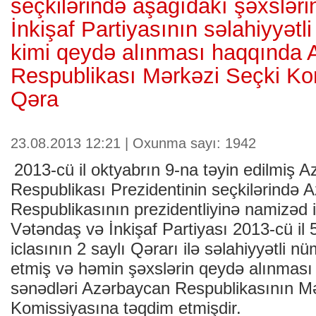
seçkilərində aşağıdakı şəxslər
İnkişaf Partiyasının səlahiyyət
kimi qeydə alınması haqqında
Respublikası Mərkəzi Seçki Ko
Qəra
23.08.2013 12:21 | Oxunma sayı: 1942
2013-cü il oktyabrın 9-na təyin edilmiş 
Respublikası Prezidentinin seçkilərində 
Respublikasının prezidentliyinə namizəd i
Vətəndaş və İnkişaf Partiyası 2013-cü il 5 
iclasının 2 saylı Qərarı ilə səlahiyyətli n
etmiş və həmin şəxslərin qeydə alınması
sənədləri Azərbaycan Respublikasının M
Komissiyasına təqdim etmişdir.