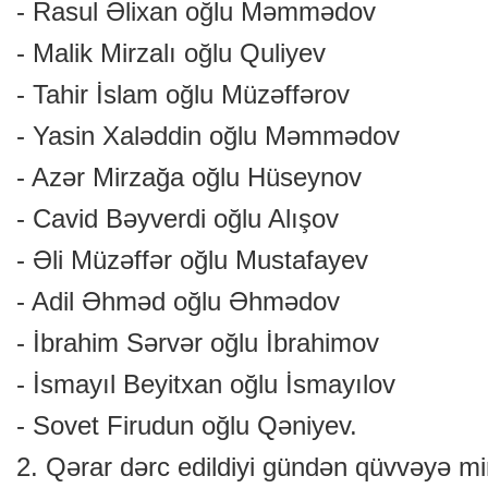
- Rasul Əlixan oğlu Məmmədov
- Malik Mirzalı oğlu Quliyev
- Tahir İslam oğlu Müzəffərov
- Yasin Xaləddin oğlu Məmmədov
- Azər Mirzağa oğlu Hüseynov
- Cavid Bəyverdi oğlu Alışov
- Əli Müzəffər oğlu Mustafayev
- Adil Əhməd oğlu Əhmədov
- İbrahim Sərvər oğlu İbrahimov
- İsmayıl Beyitxan oğlu İsmayılov
- Sovet Firudun oğlu Qəniyev.
2. Qərar dərc edildiyi gündən qüvvəyə min