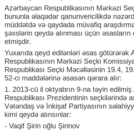
Azərbaycan Respublikasının Mərkəzi Seç
bununla əlaqədar qanunvericilikdə nəzər
müddətdə və qaydada müvafiq araşdırma
şəxslərin qeydə alınması üçün əsasları
etmişdir.
Yuxarıda qeyd edilənləri əsas götürərək
Respublikasının Mərkəzi Seçki Komissiy
Respublikası Seçki Məcəlləsinin 19.4, 19
52-ci maddələrinə əsasən qərara alır:
1. 2013-cü il oktyabrın 9-na təyin edilmi
Respublikası Prezidentinin seçkilərində a
Vətəndaş və İnkişaf Partiyasının səlahiy
kimi qeydə alınsınlar:
- Vaqif Şirin oğlu Şirinov