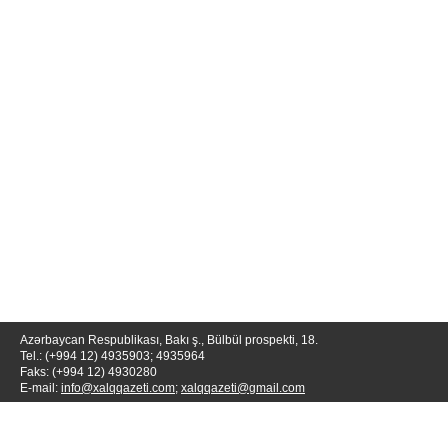
Azərbaycan Respublikası, Bakı ş., Bülbül prospekti, 18.
Tel.: (+994 12) 4935903; 4935964
Faks: (+994 12) 4930280
E-mail:
info@xalqqazeti.com
;
xalqqazeti@gmail.com