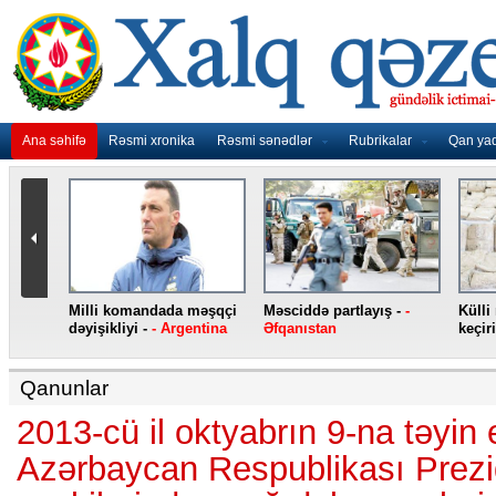
Ana səhifə
Rəsmi xronika
Rəsmi sənədlər
Rubrikalar
Qan ya
nidən
Milli komandada məşqçi
Məsciddə partlayış -
-
Külli
nqo
dəyişikliyi -
- Argentina
Əfqanıstan
keçiri
Qanunlar
2013-cü il oktyabrın 9-na təyin 
Azərbaycan Respublikası Prezi