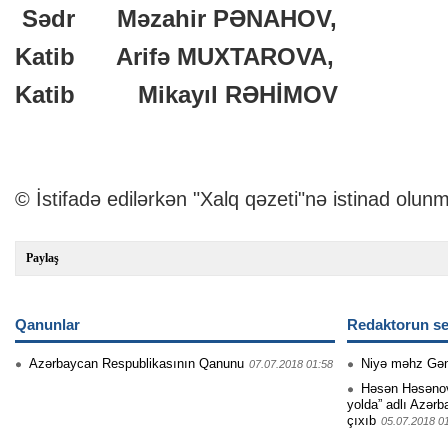
Sədr Məzahir PƏNAHOV,
Katib Arifə MUXTAROVA,
Katib Mikayıl RƏHİMOV
© İstifadə edilərkən "Xalq qəzeti"nə istinad olunm
Paylaş
Qanunlar
Redaktorun se
Azərbaycan Respublikasının Qanunu
Niyə məhz Gə
07.07.2018 01:58
Həsən Həsənovu
yolda” adlı Azərb
çıxıb
05.07.2018 0