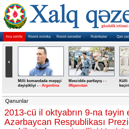
Ana səhifə
Rəsmi xronika
Rəsmi sənədlər
Rubrikalar
Qan ya
nidən
Milli komandada məşqçi
Məsciddə partlayış -
-
Külli
nqo
dəyişikliyi -
- Argentina
Əfqanıstan
keçiri
Qanunlar
2013-cü il oktyabrın 9-na təyin 
Azərbaycan Respublikası Prezi