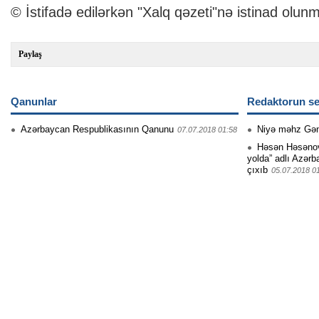
© İstifadə edilərkən "Xalq qəzeti"nə istinad olunm
Paylaş
Qanunlar
Redaktorun se
Azərbaycan Respublikasının Qanunu
Niyə məhz Gə
07.07.2018 01:58
Həsən Həsənovu
yolda” adlı Azərb
çıxıb
05.07.2018 0