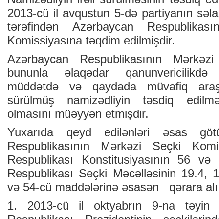
2013-cü il avqustun 5-də partiyanın səl
tərəfindən Azərbaycan Respublikas
Komissiyasına təqdim edilmişdir.
Azərbaycan Respublikasının Mərkəzi
bununla əlaqədar qanunvericilikdə
müddətdə və qaydada müvafiq araşd
sürülmüş namizədliyin təsdiq edilm
olmasını müəyyən etmişdir.
Yuxarıda qeyd edilənləri əsas göt
Respublikasının Mərkəzi Seçki Komi
Respublikası Konstitusiyasının 56 və
Respublikası Seçki Məcəlləsinin 19.4, 1
və 54-cü maddələrinə əsasən qərara alı
1. 2013-cü il oktyabrın 9-na təyin 