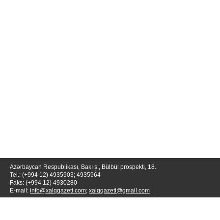
Azərbaycan Respublikası, Bakı ş., Bülbül prospekti, 18.
Tel.: (+994 12) 4935903; 4935964
Faks: (+994 12) 4930280
E-mail:
info@xalqqazeti.com
;
xalqqazeti@gmail.com