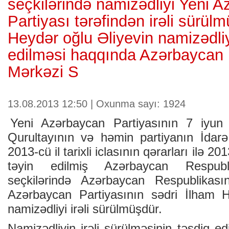
seçkilərində namizədliyi Yeni 
Partiyası tərəfindən irəli sürül
Heydər oğlu Əliyevin namizədliy
edilməsi haqqında Azərbaycan 
Mərkəzi S
13.08.2013 12:50 | Oxunma sayı: 1924
Yeni Azərbaycan Partiyasının 7 iyun 2
Qurultayının və həmin partiyanın İdar
2013-cü il tarixli iclasının qərarları ilə 20
təyin edilmiş Azərbaycan Respubli
seçkilərində Azərbaycan Respublikasın
Azərbaycan Partiyasının sədri İlham H
namizədliyi irəli sürülmüşdür.
Namizədliyin irəli sürülməsinin təsdiq e