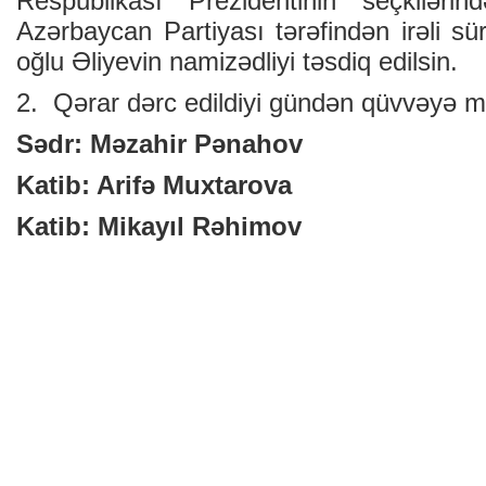
Respublikası Prezidentinin seçkilərin
Azərbaycan Partiyası tərəfindən irəli s
oğlu Əliyevin namizədliyi təsdiq edilsin.
2. Qərar dərc edildiyi gündən qüvvəyə mi
Sədr: Məzahir Pənahov
Katib: Arifə Muxtarova
Katib: Mikayıl Rəhimov