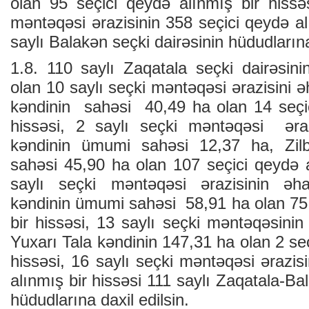
olan 95 seçici qeydə alınmış bir hissə
məntəqəsi ərazisinin 358 seçici qeydə al
saylı Balakən seçki dairəsinin hüdudlarına
1.8. 110 saylı Zaqatala seçki dairəsini
olan 10 saylı seçki məntəqəsi ərazisini 
kəndinin sahəsi 40,49 ha olan 14 seçi
hissəsi, 2 saylı seçki məntəqəsi əra
kəndinin ümumi sahəsi 12,37 ha, Zil
sahəsi 45,90 ha olan 107 seçici qeydə a
saylı seçki məntəqəsi ərazisinin əh
kəndinin ümumi sahəsi 58,91 ha olan 75 
bir hissəsi, 13 saylı seçki məntəqəsinin
Yuxarı Tala kəndinin 147,31 ha olan 2 seç
hissəsi, 16 saylı seçki məntəqəsi ərazis
alınmış bir hissəsi 111 saylı Zaqatala-Ba
hüdudlarına daxil edilsin.