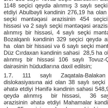
1148 seçici qeydə alınmış 3 saylı seçk
etdiyi Abulbəyli kəndinin 276,19 ha olan
seçki məntəqəsi ərazisinin 454 seçic
hissəsi və 2 saylı seçki məntəqəsi ərazis
alınmış bir hissəsi, 4 saylı seçki mənt
Bozalqanlı kəndinin 329 seçici qeydə a
ha olan bir hissəsi və 6 saylı seçki mənt
Düz Cırdaxan kəndinin sahəsi 28,5 ha ol
alınmış bir hissəsi 106 saylı Tovuz-
dairəsinin hüdudlarına daxil edilsin;
1.7. 111 saylı Zaqatala-Balakən
dislokasiyasına aid olan 38 saylı seçki
əhatə etdiyi Hənifə kəndinin sahəsi 548,
qeydə alınmış bir hissəsi, 36 say
ərazisinin əhatə etdiyi Mahamalar kənd