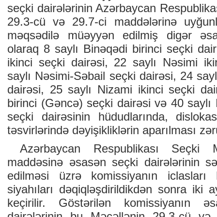
seçki dairələrinin Azərbaycan Respublika
29.3-cü və 29.7-ci maddələrinə uyğu
məqsədilə müəyyən edilmiş digər əsa
olaraq 8 saylı Binəqədi birinci seçki dai
ikinci seçki dairəsi, 22 saylı Nəsimi iki
saylı Nəsimi-Səbail seçki dairəsi, 24 sayl
dairəsi, 25 saylı Nizami ikinci seçki da
birinci (Gəncə) seçki dairəsi və 40 saylı
seçki dairəsinin hüdudlarında, dislokas
təsvirlərində dəyişikliklərin aparılması zə
Azərbaycan Respublikası Seçki Məc
maddəsinə əsasən seçki dairələrinin s
edilməsi üzrə komissiyanın iclasları 
siyahıları dəqiqləşdirildikdən sonra ik
keçirilir. Göstərilən komissiyanın 
dairələrinin bu Məcəllənin 29.3-cü və