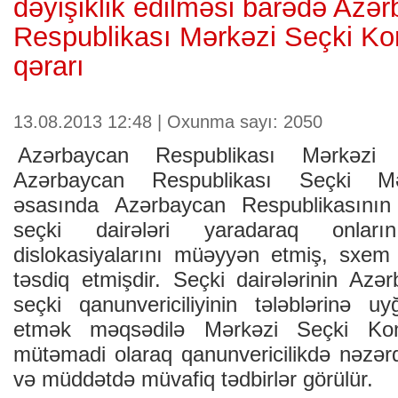
dəyişiklik edilməsi barədə Azə
Respublikası Mərkəzi Seçki Ko
qərarı
13.08.2013 12:48 | Oxunma sayı: 2050
Azərbaycan Respublikası Mərkəzi 
Azərbaycan Respublikası Seçki Məcə
əsasında Azərbaycan Respublikasının
seçki dairələri yaradaraq onlar
dislokasiyalarını müəyyən etmiş, sxem v
təsdiq etmişdir. Seçki dairələrinin Azə
seçki qanunvericiliyinin tələblərinə 
etmək məqsədilə Mərkəzi Seçki Komi
mütəmadi olaraq qanunvericilikdə nəzə
və müddətdə müvafiq tədbirlər görülür.