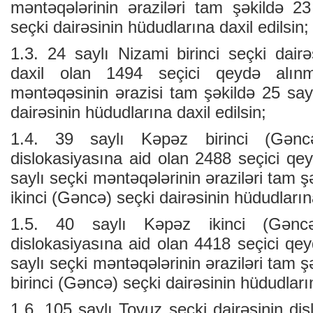
məntəqələrinin əraziləri tam şəkildə 23
seçki dairəsinin hüdudlarına daxil edilsin;
1.3. 24 saylı Nizami birinci seçki dairə
daxil olan 1494 seçici qeydə alın
məntəqəsinin ərazisi tam şəkildə 25 sayl
dairəsinin hüdudlarına daxil edilsin;
1.4. 39 saylı Kəpəz birinci (Gəncə
dislokasiyasına aid olan 2488 seçici qe
saylı seçki məntəqələrinin əraziləri tam 
ikinci (Gəncə) seçki dairəsinin hüdudlarına
1.5. 40 saylı Kəpəz ikinci (Gəncə
dislokasiyasına aid olan 4418 seçici qe
saylı seçki məntəqələrinin əraziləri tam 
birinci (Gəncə) seçki dairəsinin hüdudların
1.6. 105 saylı Tovuz seçki dairəsinin dis