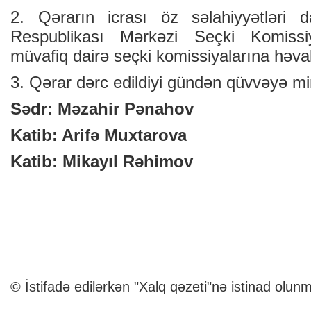
2. Qərarın icrası öz səlahiyyətləri d
Respublikası Mərkəzi Seçki Komissiy
müvafiq dairə seçki komissiyalarına həval
3. Qərar dərc edildiyi gündən qüvvəyə min
Sədr: Məzahir Pənahov
Katib: Arifə Muxtarova
Katib: Mikayıl Rəhimov
© İstifadə edilərkən "Xalq qəzeti"nə istinad olunm