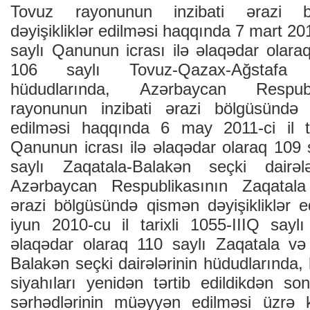
Tovuz rayonunun inzibati ərazi 
dəyişikliklər edilməsi haqqında 7 mart 2012
saylı Qanunun icrası ilə əlaqədar olara
106 saylı Tovuz-Qazax-Ağstafa s
hüdudlarında, Azərbaycan Respub
rayonunun inzibati ərazi bölgüsündə q
edilməsi haqqında 6 may 2011-ci il ta
Qanunun icrası ilə əlaqədar olaraq 109 
saylı Zaqatala-Balakən seçki dairələ
Azərbaycan Respublikasının Zaqatala
ərazi bölgüsündə qismən dəyişikliklər 
iyun 2010-cu il tarixli 1055-IIIQ sayl
əlaqədar olaraq 110 saylı Zaqatala və
Balakən seçki dairələrinin hüdudlarında, h
siyahıları yenidən tərtib edildikdən son
sərhədlərinin müəyyən edilməsi üzrə k