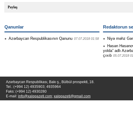
Paylaş
Qanunlar
Redaktorun se
Azərbaycan Respublikasının Qanunu
Niyə məhz Gə
07.07.2018 01:58
Həsən Həsənovu
yolda” adlı Azərb
çıxıb
05.07.2018 0
Azərbaycan Respublikası, Bakı ş., Bülbül prospekti, 18.
Tel.: (+994 12) 4935903; 4935964
Faks: (+994 12) 4930280
E-mail:
info@xalqqazeti.com
;
xalqqazeti@gmail.com