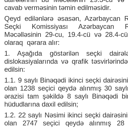
cavab verməsinin təmin edilməsidir.
Qeyd edilənlərə əsasən, Azərbaycan R
Seçki Komissiyası Azərbaycan Re
Məcəlləsinin 29-cu, 19.4-cü və 28.4-c
olaraq qərara alır:
1. Aşağıda göstərilən seçki dairələ
dislokasiyalarında və qrafik təsvirlərind
edilsin:
1.1. 9 saylı Binəqədi ikinci seçki dairəsin
olan 1238 seçici qeydə alınmış 30 sayl
ərazisi tam şəkildə 8 saylı Binəqədi bir
hüdudlarına daxil edilsin;
1.2. 22 saylı Nəsimi ikinci seçki dairəsin
olan 2747 seçici qeydə alınmış 28