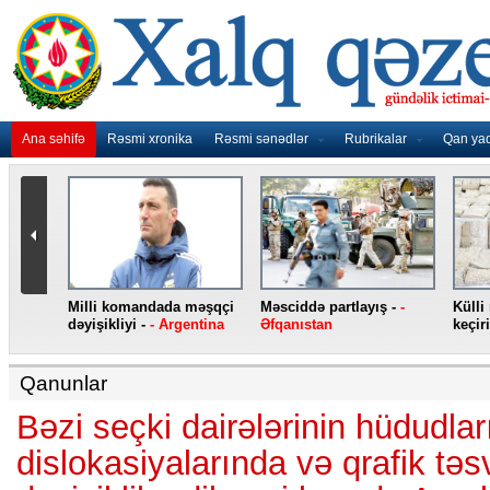
Ana səhifə
Rəsmi xronika
Rəsmi sənədlər
Rubrikalar
Qan ya
nidən
Milli komandada məşqçi
Məsciddə partlayış -
-
Külli
nqo
dəyişikliyi -
- Argentina
Əfqanıstan
keçiri
Qanunlar
Bəzi seçki dairələrinin hüdudlar
dislokasiyalarında və qrafik təsv