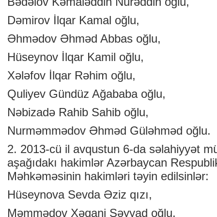
Bədəlov Kəmaləddin Nurəddin oğlu,
Dəmirov İlqar Kamal oğlu,
Əhmədov Əhməd Abbas oğlu,
Hüseynov İlqar Kamil oğlu,
Xələfov İlqar Rəhim oğlu,
Quliyev Gündüz Ağababa oğlu,
Nəbizadə Rahib Sahib oğlu,
Nurməmmədov Əhməd Güləhməd oğlu.
2. 2013-cü il avqustun 6-da səlahiyyət mü
aşağıdakı hakimlər Azərbaycan Respublik
Məhkəməsinin hakimləri təyin edilsinlər:
Hüseynova Sevda Əziz qızı,
Məmmədov Xəqani Səyyad oğlu.