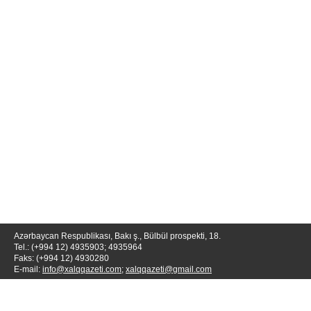
Azərbaycan Respublikası, Bakı ş., Bülbül prospekti, 18.
Tel.: (+994 12) 4935903; 4935964
Faks: (+994 12) 4930280
E-mail:
info@xalqqazeti.com
;
xalqqazeti@gmail.com