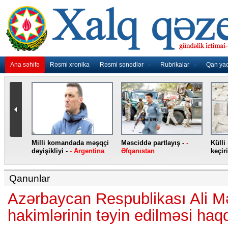
Ana səhifə
Rəsmi xronika
Rəsmi sənədlər
Rubrikalar
Qan ya
nidən
Milli komandada məşqçi
Məsciddə partlayış -
-
Külli
nqo
dəyişikliyi -
- Argentina
Əfqanıstan
keçiri
Qanunlar
Azərbaycan Respublikası Ali 
hakimlərinin təyin edilməsi haq