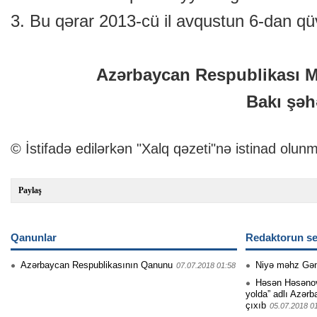
3. Bu qərar 2013-cü il avqustun 6-dan qü
Azərbaycan Respublikası Mil
Bakı şəhə
© İstifadə edilərkən "Xalq qəzeti"nə istinad olunm
Paylaş
Qanunlar
Redaktorun se
Azərbaycan Respublikasının Qanunu
Niyə məhz Gə
07.07.2018 01:58
Həsən Həsənovu
yolda” adlı Azərb
çıxıb
05.07.2018 0