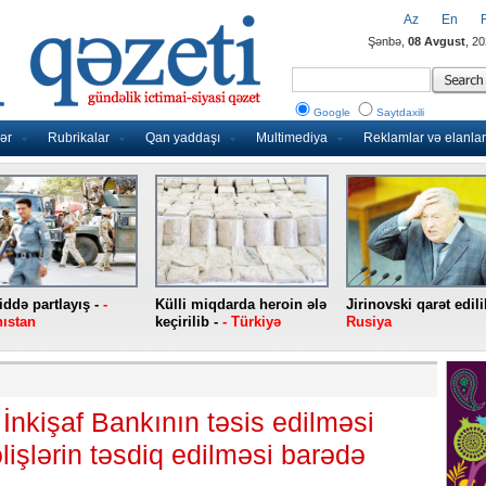
Az
En
Şənbə,
08 Avgust
, 2
Google
Saytdaxili
ər
Rubrikalar
Qan yaddaşı
Multimediya
Reklamlar və elanlar
ddə partlayış -
-
Külli miqdarda heroin ələ
Jirinovski qarət edili
ıstan
keçirilib -
- Türkiyə
Rusiya
İnkişaf Bankının təsis edilməsi
işlərin təsdiq edilməsi barədə