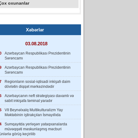
Çox oxunanlar
Xəbərlər
03.08.2018
0
Azərbaycan Respublikası Prezidentinin
Sərəncamı
9
Azərbaycan Respublikası Prezidentinin
Sərəncamı
7
Regionların sosial-iqtisadi inkişafı daim
dövlətin diqqət mərkəzindədir
6
Azərbaycanın neft strategiyası davamlı və
sabit inkişafa təminat yaradır
5
VII Beynəlxalq Multikulturalizm Yay
Məktəbinin iştirakçıları İsmayıllıda
4
Sumqayıtda yerləşən yataqxanalarda
müvəqqəti məskunlaşmış məcburi
nlərlə görüş keçirilib