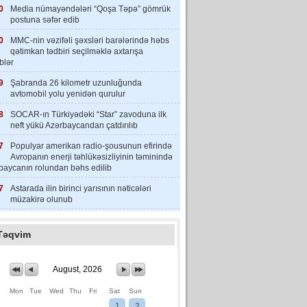
0
Media nümayəndələri “Qoşa Təpə” gömrük
postuna səfər edib
0
MMC-nin vəzifəli şəxsləri barələrində həbs
qətimkan tədbiri seçilməklə axtarışa
iblər
9
Şabranda 26 kilometr uzunluğunda
avtomobil yolu yenidən qurulur
8
SOCAR-ın Türkiyədəki “Star” zavoduna ilk
neft yükü Azərbaycandan çatdırılıb
7
Populyar amerikan radio-şousunun efirində
Avropanın enerji təhlükəsizliyinin təminində
baycanın rolundan bəhs edilib
7
Astarada ilin birinci yarısının nəticələri
müzakirə olunub
Təqvim
August, 2026
Mon
Tue
Wed
Thu
Fri
Sat
Sun
1
2