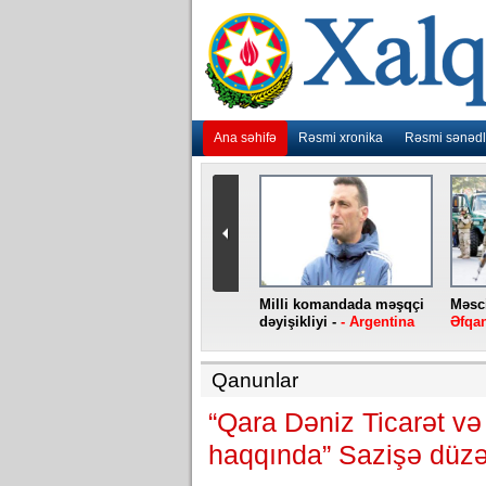
Ana səhifə
Rəsmi xronika
Rəsmi sənədl
urlar
“Ebola” virusu yenidən
Milli komandada məşqçi
Məsci
aniya
baş qaldırıb -
- Konqo
dəyişikliyi -
- Argentina
Əfqan
Qanunlar
“Qara Dəniz Ticarət və 
haqqında” Sazişə düzəl