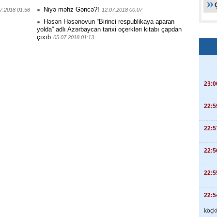
Niyə məhz Gəncə?!
7.2018 01:58
12.07.2018 00:07
Həsən Həsənovun “Birinci respublikaya aparan
yolda” adlı Azərbaycan tarixi oçerkləri kitabı çapdan
çıxıb
05.07.2018 01:13
23:0
22:5
22:5
22:5
22:5
22:5
köçkü