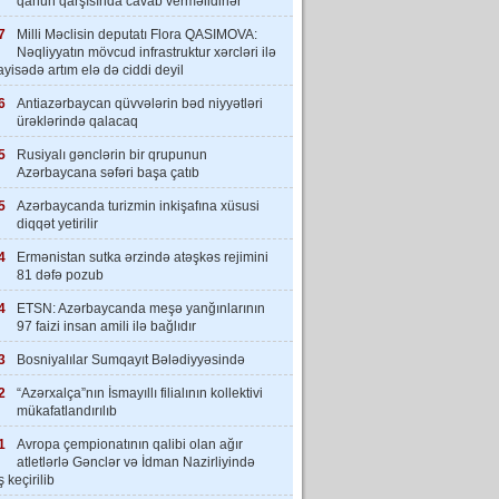
qanun qarşısında cavab verməlidirlər”
7
Milli Məclisin deputatı Flora QASIMOVA:
Nəqliyyatın mövcud infrastruktur xərcləri ilə
yisədə artım elə də ciddi deyil
6
Antiazərbaycan qüvvələrin bəd niyyətləri
ürəklərində qalacaq
5
Rusiyalı gənclərin bir qrupunun
Azərbaycana səfəri başa çatıb
5
Azərbaycanda turizmin inkişafına xüsusi
diqqət yetirilir
4
Ermənistan sutka ərzində atəşkəs rejimini
81 dəfə pozub
4
ETSN: Azərbaycanda meşə yanğınlarının
97 faizi insan amili ilə bağlıdır
3
Bosniyalılar Sumqayıt Bələdiyyəsində
2
“Azərxalça”nın İsmayıllı filialının kollektivi
mükafatlandırılıb
1
Avropa çempionatının qalibi olan ağır
atletlərlə Gənclər və İdman Nazirliyində
 keçirilib