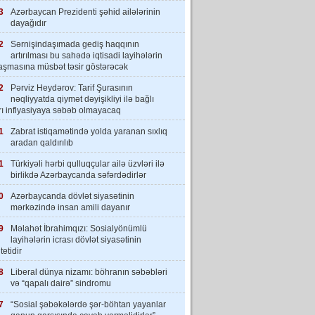
3
Azərbaycan Prezidenti şəhid ailələrinin
dayağıdır
2
Sərnişindaşımada gediş haqqının
artırılması bu sahədə iqtisadi layihələrin
laşmasına müsbət təsir göstərəcək
2
Pərviz Heydərov: Tarif Şurasının
nəqliyyatda qiymət dəyişikliyi ilə bağlı
rı inflyasiyaya səbəb olmayacaq
1
Zabrat istiqamətində yolda yaranan sıxlıq
aradan qaldırılıb
1
Türkiyəli hərbi qulluqçular ailə üzvləri ilə
birlikdə Azərbaycanda səfərdədirlər
0
Azərbaycanda dövlət siyasətinin
mərkəzində insan amili dayanır
9
Məlahət İbrahimqızı: Sosialyönümlü
layihələrin icrası dövlət siyasətinin
tetidir
8
Liberal dünya nizamı: böhranın səbəbləri
və “qapalı dairə” sindromu
7
“Sosial şəbəkələrdə şər-böhtan yayanlar