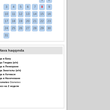
3
4
5
6
7
8
9
10
11
12
13
14
15
16
17
18
19
20
21
22
23
24
25
26
27
28
29
30
31
Hava haqqında
да в Баку
да Гянджа (а/п)
да в Ленкорани
да Закаталы (а/п)
да в Хачмазе
да в Нахичевани
Gismeteo
ноз на 2 недели