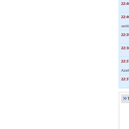
22:4
22:4
veril
22:3
22:3
22:3
Azər
22:3