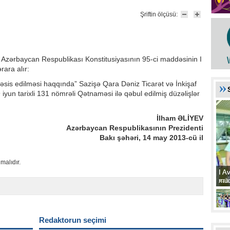
Şriftin ölçüsü:
i Azərbaycan Respublikası Konstitusiyasının 95-ci maddəsinin I
rara alır:
təsis edilməsi haqqında” Sazişə Qara Dəniz Ticarət və İnkişaf
 iyun tarixli 131 nömrəli Qətnaməsi ilə qəbul edilmiş düzəlişlər
İlham ƏLİYEV
Azərbaycan Respublikasının Prezidenti
Bakı şəhəri, 14 may 2013-cü il
malıdır.
I A
I A
xat
müd
Redaktorun seçimi