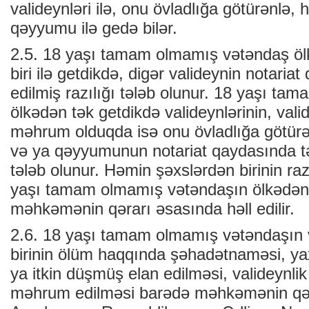
valideynləri ilə, onu övladlığa götürənlə, 
qəyyumu ilə gedə bilər.
2.5. 18 yaşı tamam olmamış vətəndaş ölk
biri ilə getdikdə, digər valideynin notaria
edilmiş razılığı tələb olunur. 18 yaşı t
ölkədən tək getdikdə valideynlərinin, va
məhrum olduqda isə onu övladlığa götürə
və ya qəyyumunun notariat qaydasında təs
tələb olunur. Həmin şəxslərdən birinin ra
yaşı tamam olmamış vətəndaşın ölkədən
məhkəmənin qərarı əsasında həll edilir.
2.6. 18 yaşı tamam olmamış vətəndaşın 
birinin ölüm haqqında şəhadətnaməsi, y
ya itkin düşmüş elan edilməsi, valideynl
məhrum edilməsi barədə məhkəmənin qər