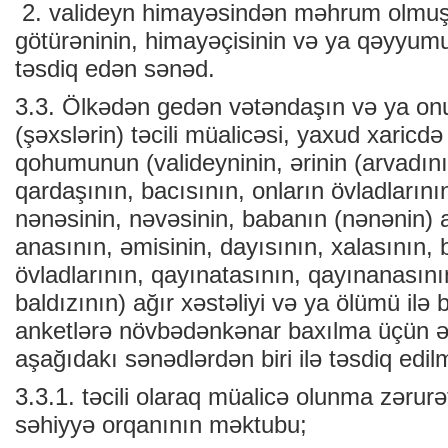
2. valideyn himayəsindən məhrum olmuş 
götürəninin, himayəçisinin və ya qəyyum
təsdiq edən sənəd.
3.3. Ölkədən gedən vətəndaşın və ya on
(şəxslərin) təcili müalicəsi, yaxud xaricd
qohumunun (valideyninin, ərinin (arvadını
qardaşının, bacısının, onların övladlarını
nənəsinin, nəvəsinin, babanın (nənənin) 
anasının, əmisinin, dayısının, xalasının, b
övladlarının, qayınatasının, qayınanasını
baldızının) ağır xəstəliyi və ya ölümü ilə b
anketlərə növbədənkənar baxılma üçün əs
aşağıdakı sənədlərdən biri ilə təsdiq edilm
3.3.1. təcili olaraq müalicə olunma zərurə
səhiyyə orqanının məktubu;