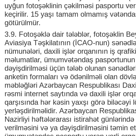
uyğun fotoşəklinin çəkilməsi pasportu v
keçirilir. 15 yaşı tamam olmamış vətənda
götürülmür.
3.9. Fotoşəklə dair tələblər, fotoşəklin B
Aviasiya Təşkilatının (İCAO-nun) sənədlər
nümunələri, daxili işlər orqanının iş qrafi
məlumatlar, ümumvətəndaş pasportunun 
dəyişdirilməsi üçün tələb olunan sənədləri
anketin formaları və ödənilməli olan döv
məbləğləri Azərbaycan Respublikası Daxili 
rəsmi internet saytında və daxili işlər orq
qarşısında hər kəsin yaxşı görə biləcəyi 
yerləşdirilməlidir. Azərbaycan Respublikas
Nazirliyi həftələrarası istirahət günlərind
verilməsini və ya dəyişdirilməsini təmin 