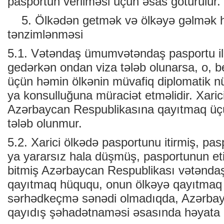
pasportun verilməsi üçün əsas götürülür.
5. Ölkədən getmək və ölkəyə gəlmək 
tənzimlənməsi
5.1. Vətəndaş ümumvətəndaş pasportu ilə
gedərkən ondan viza tələb olunarsa, o, b
üçün həmin ölkənin müvafiq diplomatik n
ya konsulluğuna müraciət etməlidir. Xaric
Azərbaycan Respublikasına qayıtmaq üç
tələb olunmur.
5.2. Xarici ölkədə pasportunu itirmiş, pa
ya yararsız hala düşmüş, pasportunun eti
bitmiş Azərbaycan Respublikası vətəndaş
qayıtmaq hüququ, onun ölkəyə qayıtmaq
sərhədkeçmə sənədi olmadıqda, Azərbay
qayıdış şəhadətnaməsi əsasında həyata ke