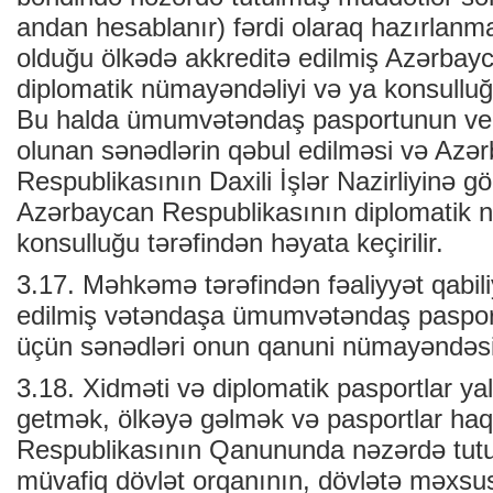
andan hesablanır) fərdi olaraq hazırlanm
olduğu ölkədə akkreditə edilmiş Azərbay
diplomatik nümayəndəliyi və ya konsulluğu 
Bu halda ümumvətəndaş pasportunun ver
olunan sənədlərin qəbul edilməsi və Azə
Respublikasının Daxili İşlər Nazirliyinə g
Azərbaycan Respublikasının diplomatik 
konsulluğu tərəfindən həyata keçirilir.
3.17. Məhkəmə tərəfindən fəaliyyət qabil
edilmiş vətəndaşa ümumvətəndaş paspor
üçün sənədləri onun qanuni nümayəndəsi 
3.18. Xidməti və diplomatik pasportlar ya
getmək, ölkəyə gəlmək və pasportlar ha
Respublikasının Qanununda nəzərdə tutu
müvafiq dövlət orqanının, dövlətə məxsu