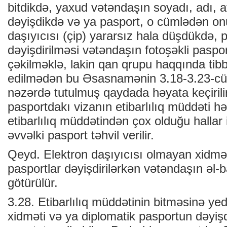
bitdikdə, yaxud vətəndaşın soyadı, adı, a
dəyişdikdə və ya pasport, o cümlədən on
daşıyıcısı (çip) yararsız hala düşdükdə, 
dəyişdirilməsi vətəndaşın fotoşəkli pasp
çəkilməklə, lakin qan qrupu haqqında tibb
edilmədən bu Əsasnamənin 3.18-3.23-cü
nəzərdə tutulmuş qaydada həyata keçirilir
pasportdakı vizanın etibarlılıq müddəti 
etibarlılıq müddətindən çox olduğu hallar 
əvvəlki pasport təhvil verilir.
Qeyd. Elektron daşıyıcısı olmayan xidmət
pasportlar dəyişdirilərkən vətəndaşın əl-b
götürülür.
3.28. Etibarlılıq müddətinin bitməsinə ye
xidməti və ya diplomatik pasportun dəyişd