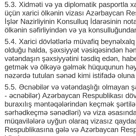
5.3. Xidməti və ya diplomatik pasportla 
üçün xarici ölkənin vizası Azərbaycan Res
İşlər Nazirliyinin Konsulluq İdarəsinin n
ölkənin səfirliyindən və ya konsulluğundan
5.4. Xarici dövlətlərlə müvafiq beynəlxa
olduğu halda, şəxsiyyət vəsiqəsindən həm
vətəndaşın şəxsiyyətini təsdiq edən, hab
getmək və ölkəyə gəlmək hüququnun həya
nəzərdə tutulan sənəd kimi istifadə oluna 
5.5. Əcnəbilər və vətəndaşlığı olmayan 
- əcnəbilər) Azərbaycan Respublikası döv
buraxılış məntəqələrindən keçmək şərtilə 
sərhədkeçmə sənədləri) və viza əsasında
müqavilələrə uyğun olaraq vizasız qayd
Respublikasına gələ və Azərbaycan Res