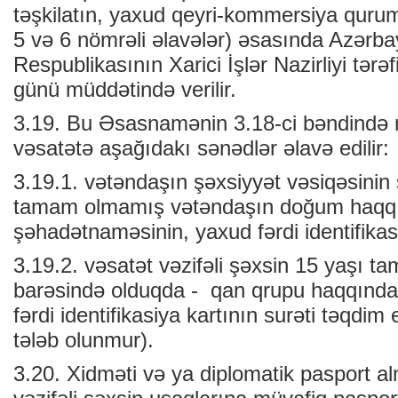
təşkilatın, yaxud qeyri-kommersiya qurum
5 və 6 nömrəli əlavələr) əsasında Azərb
Respublikasının Xarici İşlər Nazirliyi tərə
günü müddətində verilir.
3.19. Bu Əsasnamənin 3.18-ci bəndində 
vəsatətə aşağıdakı sənədlər əlavə edilir:
3.19.1. vətəndaşın şəxsiyyət vəsiqəsinin 
tamam olmamış vətəndaşın doğum haqq
şəhadətnaməsinin, yaxud fərdi identifikasi
3.19.2. vəsatət vəzifəli şəxsin 15 yaşı 
barəsində olduqda - qan qrupu haqqında 
fərdi identifikasiya kartının surəti təqdim
tələb olunmur).
3.20. Xidməti və ya diplomatik pasport 