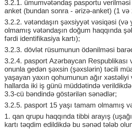
3.2.1. ümumvətəndaş pasportu verilməsi 
anket (bundan sonra - ərizə-anket) (1 və 
3.2.2. vətəndaşın şəxsiyyət vəsiqəsi (və
olmamış vətəndaşın doğum haqqında şə
fərdi identifikasiya kartı);
3.2.3. dövlət rüsumunun ödənilməsi barə
3.2.4. pasport Azərbaycan Respublikası 
onunla gedən şəxsin (şəxslərin) təcili mü
yaşayan yaxın qohumunun ağır xəstəliyi v
hallarda iki iş günü müddətində verildik
3.3-cü bəndində göstərilən sənədlər;
3.2.5. pasport 15 yaşı tamam olmamış və
1. qan qrupu haqqında tibbi arayış (uşağın
kartı təqdim edildikdə bu sənəd tələb olu