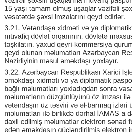
vəzifəli şəxsin uşaqlarına müvafiq pasport
15 yaşı tamam olmuş uşaqlar vəzifəli şəxs
vəsatətdə şəxsi imzalarını qeyd edirlər.
3.21. Vətəndaşa xidməti və ya diplomatik
müvafiq dövlət orqanının, dövlətə məxsu
təşkilatın, yaxud qeyri-kommersiya quru
qeyd olunan məlumatları Azərbaycan Resp
Nazirliyinin məsul əməkdaşı yoxlayır.
3.22. Azərbaycan Respublikası Xarici İşlə
əməkdaşı xidməti və ya diplomatik paspor
bağlı məlumatları yoxladıqdan sonra vəs
məlumatların düzgünlüyünü öz imzası ilə 
vətəndaşın üz təsviri və əl-barmaq izləri 
məlumatları ilə birlikdə dərhal İAMAS-a d
daxil edilmiş məlumatlar elektron sənəd 
edən əməkdaşın gücləndirilmiş elektron im