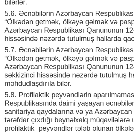
bilərlər.
5.6. Əcnəbilərin Azərbaycan Respublikas
“Ölkədən getmək, ölkəyə gəlmək və pasp
Azərbaycan Respublikası Qanununun 12-c
hissəsində nəzərdə tutulmuş hallarda qad
5.7. Əcnəbilərin Azərbaycan Respublika
“Ölkədən getmək, ölkəyə gəlmək və pasp
Azərbaycan Respublikası Qanununun 12-
səkkizinci hissəsində nəzərdə tutulmuş h
məhdudlaşdırıla bilər.
5.8. Profilaktik peyvəndlərin aparılmama
Respublikasında daimi yaşayan əcnəbiləri
sanitariya qaydalarına və ya Azərbaycan
tərəfdar çıxdığı beynəlxalq müqavilələrə 
profilaktik peyvəndlər tələb olunan ölkələ