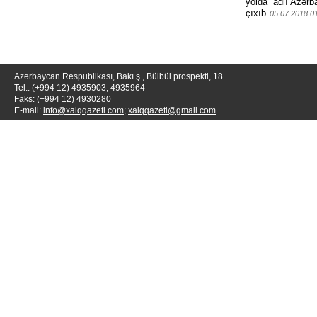
yolda” adlı Azərb
çıxıb
05.07.2018 0
Azərbaycan Respublikası, Bakı ş., Bülbül prospekti, 18.
Tel.: (+994 12) 4935903; 4935964
Faks: (+994 12) 4930280
E-mail:
info@xalqqazeti.com
;
xalqqazeti@gmail.com