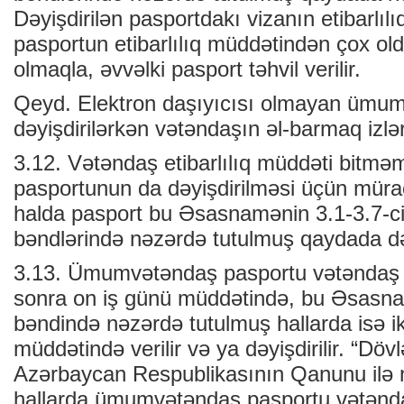
Dəyişdirilən pasportdakı vizanın etibarlı
pasportun etibarlılıq müddətindən çox old
olmaqla, əvvəlki pasport təhvil verilir.
Qeyd. Elektron daşıyıcısı olmayan ümum
dəyişdirilərkən vətəndaşın əl-barmaq izlər
3.12. Vətəndaş etibarlılıq müddəti bit
pasportunun da dəyişdirilməsi üçün mürac
halda pasport bu Əsasnamənin 3.1-3.7-ci
bəndlərində nəzərdə tutulmuş qaydada dəyi
3.13. Ümumvətəndaş pasportu vətəndaş 
sonra on iş günü müddətində, bu Əsasn
bəndində nəzərdə tutulmuş hallarda isə ik
müddətində verilir və ya dəyişdirilir. “Dö
Azərbaycan Respublikasının Qanunu ilə 
hallarda ümumvətəndaş pasportu vətənda