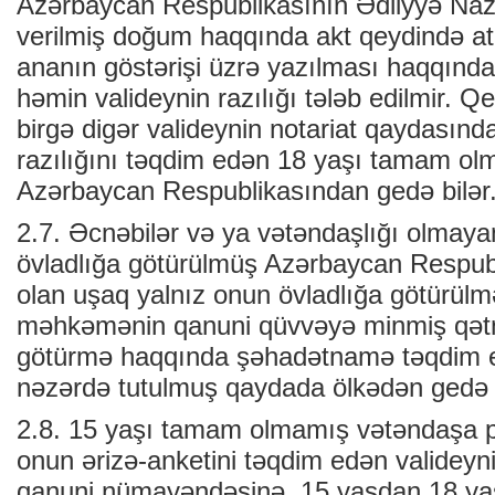
Azərbaycan Respublikasının Ədliyyə Nazir
verilmiş doğum haqqında akt qeydində a
ananın göstərişi üzrə yazılması haqqında
həmin valideynin razılığı tələb edilmir. 
birgə digər valideynin notariat qaydasında
razılığını təqdim edən 18 yaşı tamam o
Azərbaycan Respublikasından gedə bilər
2.7. Əcnəbilər və ya vətəndaşlığı olmaya
övladlığa götürülmüş Azərbaycan Respub
olan uşaq yalnız onun övladlığa götürül
məhkəmənin qanuni qüvvəyə minmiş qətn
götürmə haqqında şəhadətnamə təqdim e
nəzərdə tutulmuş qaydada ölkədən gedə b
2.8. 15 yaşı tamam olmamış vətəndaşa pa
onun ərizə-anketini təqdim edən valideyn
qanuni nümayəndəsinə, 15 yaşdan 18 ya