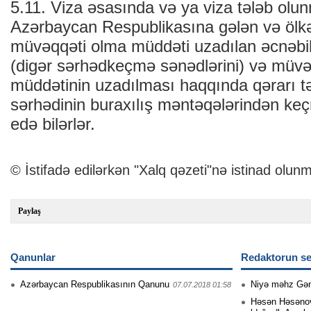
5.11. Viza əsasında və ya viza tələb ol
Azərbaycan Respublikasına gələn və ölkə
müvəqqəti olma müddəti uzadılan əcnəbilə
(digər sərhədkeçmə sənədlərini) və müvə
müddətinin uzadılması haqqında qərarı t
sərhədinin buraxılış məntəqələrindən keç
edə bilərlər.
© İstifadə edilərkən "Xalq qəzeti"nə istinad olunm
Paylaş
Qanunlar
Redaktorun se
Azərbaycan Respublikasının Qanunu
Niyə məhz Gə
07.07.2018 01:58
Həsən Həsənovu