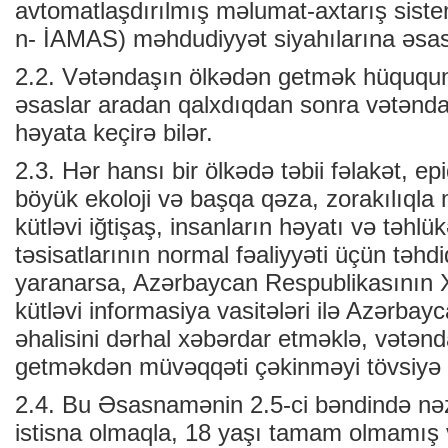
avtomatlaşdırılmış məlumat-axtarış sist
n- İAMAS) məhdudiyyət siyahılarına əsasə
2.2. Vətəndaşın ölkədən getmək hüququ
əsaslar aradan qalxdıqdan sonra vətənd
həyata keçirə bilər.
2.3. Hər hansı bir ölkədə təbii fəlakət, ep
böyük ekoloji və başqa qəza, zorakılıqla
kütləvi iğtişaş, insanların həyatı və təhlük
təsisatlarının normal fəaliyyəti üçün təh
yaranarsa, Azərbaycan Respublikasının Xar
kütləvi informasiya vasitələri ilə Azərba
əhalisini dərhal xəbərdar etməklə, vətən
getməkdən müvəqqəti çəkinməyi tövsiyə 
2.4. Bu Əsasnamənin 2.5-ci bəndində nəz
istisna olmaqla, 18 yaşı tamam olmamış