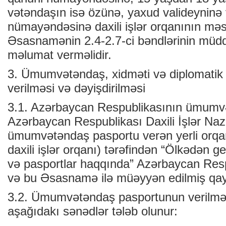
vətəndaşın isə özünə, yaxud valideyninə 
nümayəndəsinə daxili işlər orqanının mə
Əsasnamənin 2.4-2.7-ci bəndlərinin müdd
məlumat verməlidir.
3. Ümumvətəndaş, xidməti və diplomatik 
verilməsi və dəyişdirilməsi
3.1. Azərbaycan Respublikasının ümumv
Azərbaycan Respublikası Daxili İşlər Nazir
ümumvətəndaş pasportu verən yerli orqan
daxili işlər orqanı) tərəfindən “Ölkədən 
və pasportlar haqqında” Azərbaycan Res
və bu Əsasnamə ilə müəyyən edilmiş qayd
3.2. Ümumvətəndaş pasportunun verilmə
aşağıdakı sənədlər tələb olunur: