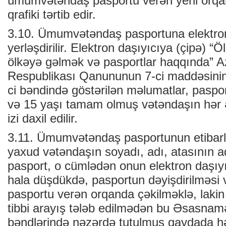
ümumvətəndaş pasportu verən yerli orqan
qrafiki tərtib edir.
3.10. Ümumvətəndaş pasportuna elektron 
yerləşdirilir. Elektron daşıyıcıya (çipə) 
ölkəyə gəlmək və pasportlar haqqında” 
Respublikası Qanununun 7-ci maddəsinin b
ci bəndində göstərilən məlumatlar, pasport
və 15 yaşı tamam olmuş vətəndaşın hər 
izi daxil edilir.
3.11. Ümumvətəndaş pasportunun etibarlı
yaxud vətəndaşın soyadı, adı, atasının a
pasport, o cümlədən onun elektron daşıyıc
hala düşdükdə, pasportun dəyişdirilməsi 
pasportu verən orqanda çəkilməklə, laki
tibbi arayış tələb edilmədən bu Əsasnamə
bəndlərində nəzərdə tutulmuş qaydada həy