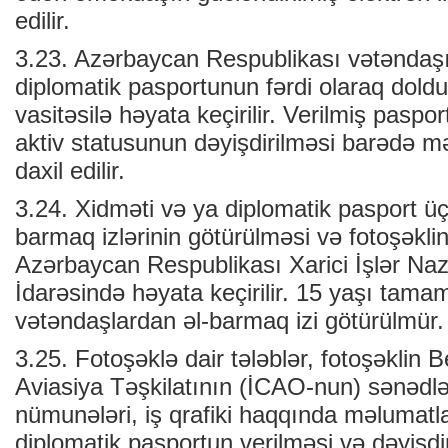
edilir.
3.23. Azərbaycan Respublikası vətəndaşı
diplomatik pasportunun fərdi olaraq dol
vasitəsilə həyata keçirilir. Verilmiş paspor
aktiv statusunun dəyişdirilməsi barədə 
daxil edilir.
3.24. Xidməti və ya diplomatik pasport ü
barmaq izlərinin götürülməsi və fotoşəklin
Azərbaycan Respublikası Xarici İşlər Nazi
İdarəsində həyata keçirilir. 15 yaşı tam
vətəndaşlardan əl-barmaq izi götürülmür.
3.25. Fotoşəklə dair tələblər, fotoşəklin 
Aviasiya Təşkilatının (İCAO-nun) sənədlər
nümunələri, iş qrafiki haqqında məlumatla
diplomatik pasportun verilməsi və dəyişdi