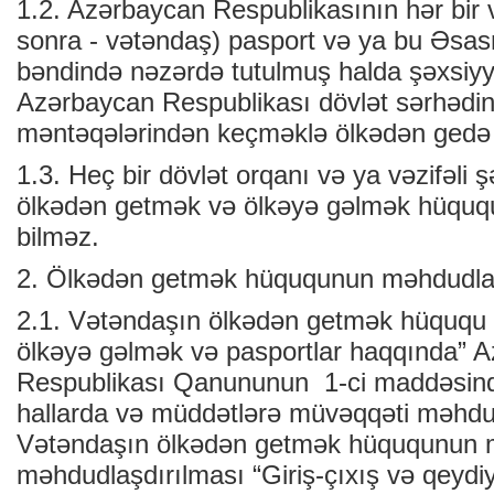
1.2. Azərbaycan Respublikasının hər bir
sonra - vətəndaş) pasport və ya bu Əsa
bəndində nəzərdə tutulmuş halda şəxsiyy
Azərbaycan Respublikası dövlət sərhədini
məntəqələrindən keçməklə ölkədən gedə v
1.3. Heç bir dövlət orqanı və ya vəzifəli 
ölkədən getmək və ölkəyə gəlmək hüqu
bilməz.
2. Ölkədən getmək hüququnun məhdudlaş
2.1. Vətəndaşın ölkədən getmək hüququ
ölkəyə gəlmək və pasportlar haqqında” 
Respublikası Qanununun 1-ci maddəsind
hallarda və müddətlərə müvəqqəti məhdudl
Vətəndaşın ölkədən getmək hüququnun 
məhdudlaşdırılması “Giriş-çıxış və qeydiy