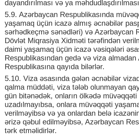
dayandırılması və ya məhdudlaşdırılması i
5.9. Azərbaycan Respublikasında müvəqq
yaşamaq üçün icazə almış əcnəbilər paspo
sərhədkeçmə sənədləri) və Azərbaycan R
Dövlət Miqrasiya Xidməti tərəfindən veri
daimi yaşamaq üçün icazə vəsiqələri əs
Respublikasından gedə və viza almadan
Respublikasına qayıda bilərlər.
5.10. Viza əsasında gələn əcnəbilər viza
qalma müddəti, viza tələb olunmayan qay
gün bitənədək, onların ölkədə müvəqqəti
uzadılmayıbsa, onlara müvəqqəti yaşam
verilməyibsə və ya onlardan belə icazəni
ərizə qəbul edilməyibsə, Azərbaycan Resp
tərk etməlidirlər.