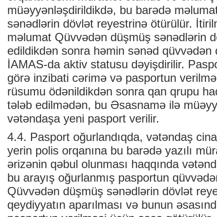
müəyyənləşdirildikdə, bu barədə məlum
sənədlərin dövlət reyestrinə ötürülür. İtir
məlumat Qüvvədən düşmüş sənədlərin döv
edildikdən sonra həmin sənəd qüvvədən 
İAMAS-da aktiv statusu dəyişdirilir. Paspo
görə inzibati cərimə və pasportun verilmə
rüsumu ödənildikdən sonra qan qrupu haq
tələb edilmədən, bu Əsasnamə ilə müəyy
vətəndaşa yeni pasport verilir.
4.4. Pasport oğurlandıqda, vətəndaş cina
yerin polis orqanına bu barədə yazılı müra
ərizənin qəbul olunması haqqında vətənda
bu arayış oğurlanmış pasportun qüvvəd
Qüvvədən düşmüş sənədlərin dövlət reye
qeydiyyatın aparılması və bunun əsasın