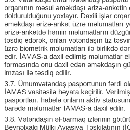
orqanının məsul əməkdaşı ərizə-anketin
doldurulduğunu yoxlayır. Daxili işlər orq
əməkdaşı ərizə-anket üzrə məlumatları 
ərizə-anketdə həmin məlumatların düzgün
təsdiq edərək, onları vətəndaşın üz təsvir
üzrə biometrik məlumatları ilə birlikdə d
edir. İAMAS-a daxil edilmiş məlumatlar e
formasında onu daxil edən əməkdaşın güc
imzası ilə təsdiq edilir.
3.7. Ümumvətəndaş pasportunun fərdi ol
İAMAS vasitəsilə həyata keçirilir. Veril
pasportları, habelə onların aktiv statusun
barədə məlumatlar İAMAS-a daxil edilir.
3.8. Vətəndaşın əl-barmaq izlərinin götür
Beynəlxalq Mülki Aviasiya Təşkilatının (İ