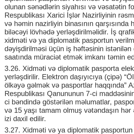
olunan sənədlərin siyahısı və vəsatətin 
Respublikası Xarici İşlər Nazirliyinin rəsm
və həmin nazirliyin binasının qarşısında 
biləcəyi lövhədə yerləşdirilməlidir. İş qrafi
xidməti və ya diplomatik pasportun verilm
dəyişdirilməsi üçün iş həftəsinin istənilən 
saatında müraciət etmək imkanı təmin edi
3.26. Xidməti və diplomatik pasporta elekt
yerləşdirilir. Elektron daşıyıcıya (çipə) 
ölkəyə gəlmək və pasportlar haqqında” 
Respublikası Qanununun 7-ci maddəsinin b
ci bəndində göstərilən məlumatlar, pasport
və 15 yaşı tamam olmuş vətəndaşın hər 
izi daxil edilir.
3.27. Xidməti və ya diplomatik pasportun 