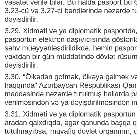
vəsatət verilə bilər. Bu halda pasport b
3.23-cü və 3.27-ci bəndlərində nəzərdə 
dəyişdirilir.
3.29. Xidməti və ya diplomatik pasportd
pasportun elektron daşıyıcısında göstəri
səhv müəyyənləşdirildikdə, həmin pasport
vaxtdan bir gün müddətində dövlət rüsu
dəyişdirilir.
3.30. “Ölkədən getmək, ölkəyə gəlmək və
haqqında” Azərbaycan Respublikası Qa
maddəsində nəzərdə tutulmuş hallarda p
verilməsindən və ya dəyişdirilməsindən imt
3.31. Xidməti və ya diplomatik pasportun
aradan qalxdıqda, əgər qanunda başqa 
tutulmayıbsa, müvafiq dövlət orqanının,