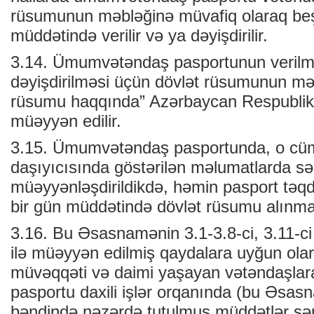
rüsumunun məbləğinə müvafiq olaraq beş 
müddətində verilir və ya dəyişdirilir.
3.14. Ümumvətəndaş pasportunun verilm
dəyişdirilməsi üçün dövlət rüsumunun məb
rüsumu haqqında” Azərbaycan Respublik
müəyyən edilir.
3.15. Ümumvətəndaş pasportunda, o cüm
daşıyıcısında göstərilən məlumatlarda s
müəyyənləşdirildikdə, həmin pasport təqd
bir gün müddətində dövlət rüsumu alınmad
3.16. Bu Əsasnamənin 3.1-3.8-ci, 3.11-ci 
ilə müəyyən edilmiş qaydalara uyğun olara
müvəqqəti və daimi yaşayan vətəndaşl
pasportu daxili işlər orqanında (bu Əsas
bəndində nəzərdə tutulmuş müddətlər sən