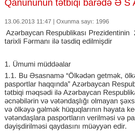
Qanununun tətbiqi barədə Ə S
13.06.2013 11:47 | Oxunma sayı: 1996
Azərbaycan Respublikası Prezidentinin 2
tarixli Fərmanı ilə təsdiq edilmişdir
1. Ümumi müddəalar
1.1. Bu Əsasnamə “Ölkədən getmək, ölk
pasportlar haqqında” Azərbaycan Respu
tətbiqi məqsədi ilə Azərbaycan Respublik
əcnəbilərin və vətəndaşlığı olmayan şəx
və ölkəyə gəlmək hüquqlarının həyata keç
vətəndaşlara pasportların verilməsi və pa
dəyişdirilməsi qaydasını müəyyən edir.