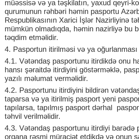
müəssisə və ya təşkilatın, yaxud qeyri-
qurumunun rəhbəri həmin pasportu Azər
Respublikasının Xarici İşlər Nazirliyinə tə
mümkün olmadıqda, həmin nazirliyə bu 
təqdim etməlidir.
4. Pasportun itirilməsi və ya oğurlanması
4.1. Vətəndaş pasportunu itirdikdə onu h
hansı şəraitdə itirdiyini göstərməklə, pa
yazılı məlumat verməlidir.
4.2. Pasportunu itirdiyini bildirən vətənd
taparsa və ya itirilmiş pasport yeni paspo
tapılarsa, tapılmış pasport dərhal paspo
təhvil verilməlidir.
4.3. Vətəndaş pasportunu itirdiyi barədə
orqana rəsmi müraciət etdikdə və onun ş