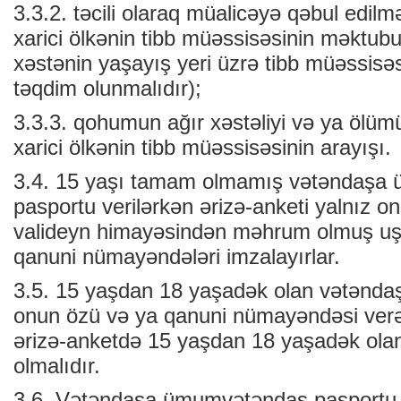
3.3.2. təcili olaraq müalicəyə qəbul edilmə
xarici ölkənin tibb müəssisəsinin məktu
xəstənin yaşayış yeri üzrə tibb müəssisəsi
təqdim olunmalıdır);
3.3.3. qohumun ağır xəstəliyi və ya ölümü
xarici ölkənin tibb müəssisəsinin arayışı.
3.4. 15 yaşı tamam olmamış vətəndaşa
pasportu verilərkən ərizə-anketi yalnız on
valideyn himayəsindən məhrum olmuş uşa
qanuni nümayəndələri imzalayırlar.
3.5. 15 yaşdan 18 yaşadək olan vətəndaşı
onun özü və ya qanuni nümayəndəsi verə b
ərizə-anketdə 15 yaşdan 18 yaşadək ola
olmalıdır.
3.6. Vətəndaşa ümumvətəndaş pasportu ver