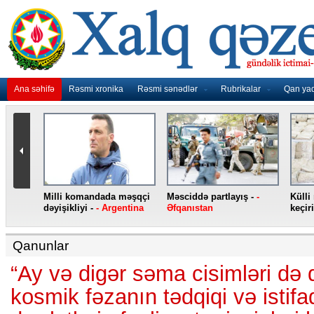
Ana səhifə
Rəsmi xronika
Rəsmi sənədlər
Rubrikalar
Qan ya
nidən
Milli komandada məşqçi
Məsciddə partlayış -
-
Külli
nqo
dəyişikliyi -
- Argentina
Əfqanıstan
keçiri
Qanunlar
“Ay və digər səma cisimləri də 
kosmik fəzanın tədqiqi və istifa