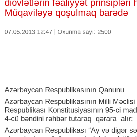
dюvlətlərin fəaliyyət prinsipləri
Müqaviləyə qoşulmaq barədə
07.05.2013 12:47 | Oxunma sayı: 2500
Azərbaycan Respublikasının Qanunu
Azərbaycan Respublikasının Milli Məclis
Respublikası Konstitusiyasının 95-ci madd
4-cü bəndini rəhbər tutaraq qərara alır:
Azərbaycan Respublikası “Ay və digər səm