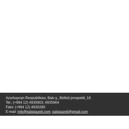
Azərbaycan Respublikası, Bakı ş., Bülbül prospekti, 18.
Tel.: (+994 12) 4935903; 4935964
Faks: (+994 12) 4930280
E-mail:
info@xalqqazeti.com
;
xalqqazeti@gmail.com