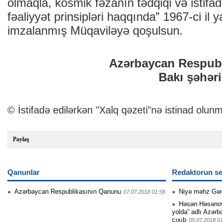
olmaqla, kosmik fəzanın tədqiqi və istifad
fəaliyyət prinsipləri haqqında” 1967-ci il 
imzalanmış Müqaviləyə qoşulsun.
Azərbaycan Respubl
Bakı şəhəri
© İstifadə edilərkən "Xalq qəzeti"nə istinad olunm
Paylaş
Qanunlar
Redaktorun se
Azərbaycan Respublikasının Qanunu
Niyə məhz Gə
07.07.2018 01:58
Həsən Həsənovu
yolda” adlı Azərb
çıxıb
05.07.2018 0