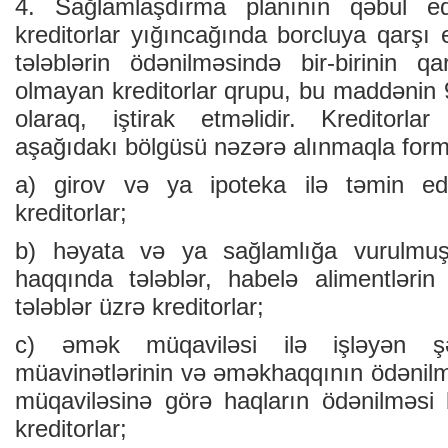
4. Sağlamlaşdırma planının qəbul ed
kreditorlar yığıncağında borcluya qarşı e
tələblərin ödənilməsində bir-birinin qa
olmayan kreditorlar qrupu, bu maddənin 
olaraq, iştirak etməlidir. Kreditorlar
aşağıdakı bölgüsü nəzərə alınmaqla forma
a) girov və ya ipoteka ilə təmin edi
kreditorlar;
b) həyata və ya sağlamlığa vurulmuş
haqqında tələblər, habelə alimentlərin
tələblər üzrə kreditorlar;
c) əmək müqaviləsi ilə işləyən şə
müavinətlərinin və əməkhaqqının ödənilmə
müqaviləsinə görə haqların ödənilməsi 
kreditorlar;