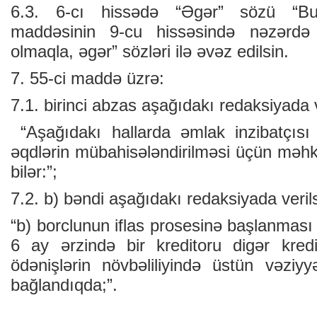
6.3. 6-cı hissədə “Əgər” sözü “B
maddəsinin 9-cu hissəsində nəzərdə 
olmaqla, əgər” sözləri ilə əvəz edilsin.
7. 55-ci maddə üzrə:
7.1. birinci abzas aşağıdakı redaksiyada v
“Aşağıdakı hallarda əmlak inzibatçısı
əqdlərin mübahisələndirilməsi üçün mə
bilər:”;
7.2. b) bəndi aşağıdakı redaksiyada verils
“b) borclunun iflas prosesinə başlanmas
6 ay ərzində bir kreditoru digər kred
ödənişlərin növbəliliyində üstün vəziyy
bağlandıqda;”.