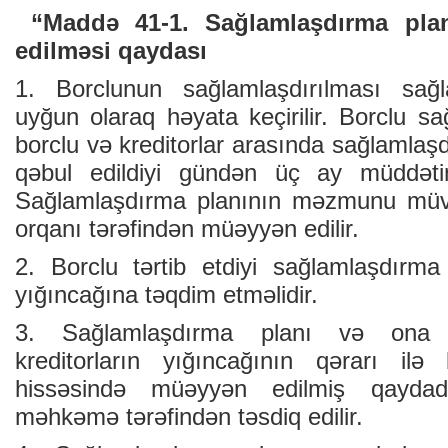
“Maddə 41-1. Sağlamlaşdırma pla
edilməsi qaydası
1. Borclunun sağlamlaşdırılması sağ
uyğun olaraq həyata keçirilir. Borclu s
borclu və kreditorlar arasında sağlamla
qəbul edildiyi gündən üç ay müddətind
Sağlamlaşdırma planının məzmunu müvaf
orqanı tərəfindən müəyyən edilir.
2. Borclu tərtib etdiyi sağlamlaşdırma 
yığıncağına təqdim etməlidir.
3. Sağlamlaşdırma planı və ona ed
kreditorların yığıncağının qərarı i
hissəsində müəyyən edilmiş qaydad
məhkəmə tərəfindən təsdiq edilir.