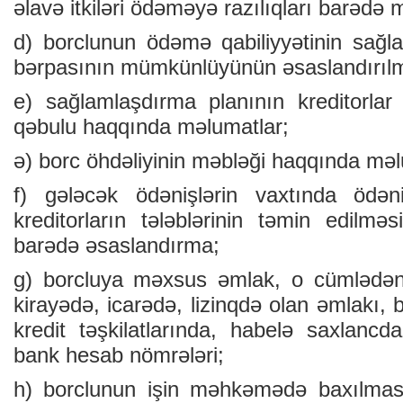
əlavə itkiləri ödəməyə razılıqları barədə 
d) borclunun ödəmə qabiliyyətinin sağ
bərpasının mümkünlüyünün əsaslandırıl
e) sağlamlaşdırma planının kreditorlar 
qəbulu haqqında məlumatlar;
ə) borc öhdəliyinin məbləği haqqında mə
f) gələcək ödənişlərin vaxtında ödə
kreditorların tələblərinin təmin edilm
barədə əsaslandırma;
g) borcluya məxsus əmlak, o cümlədən 
kirayədə, icarədə, lizinqdə olan əmlakı, 
kredit təşkilatlarında, habelə saxlancda
bank hesab nömrələri;
h) borclunun işin məhkəmədə baxılmas