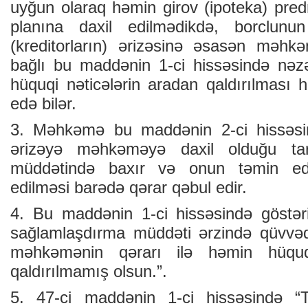
uyğun olaraq həmin girov (ipoteka) pre
planına daxil edilmədikdə, borclunu
(kreditorların) ərizəsinə əsasən məhk
bağlı bu maddənin 1-ci hissəsində nəz
hüquqi nəticələrin aradan qaldırılması 
edə bilər.
3. Məhkəmə bu maddənin 2-ci hissəsi
ərizəyə məhkəməyə daxil olduğu ta
müddətində baxır və onun təmin ed
edilməsi barədə qərar qəbul edir.
4. Bu maddənin 1-ci hissəsində göstəri
sağlamlaşdırma müddəti ərzində qüvvədə
məhkəmənin qərarı ilə həmin hüquq
qaldırılmamış olsun.”.
5. 47-ci maddənin 1-ci hissəsində “