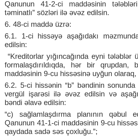
Qanunun 41-2-ci maddəsinin tələblər
təminatlı” sözləri ilə əvəz edilsin.
6. 48-ci maddə üzrə:
6.1. 1-ci hissəyə aşağıdakı məzmunda
edilsin:
“Kreditorlar yığıncağında eyni tələblər ü
formalaşdırıldıqda, hər bir qrupdan,
maddəsinin 9-cu hissəsinə uyğun olaraq, üz
6.2. 5-ci hissənin “b” bəndinin sonunda 
vergül işarəsi ilə əvəz edilsin və aş
bəndi əlavə edilsin:
“c) sağlamlaşdırma planının qəbul e
Qanunun 41-1-ci maddəsinin 9-cu hissəsi
qaydada sadə səs çoxluğu.”;