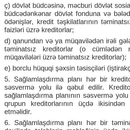
ç) dövlət büdcəsinə, məcburi dövlət sosia
büdcədənkənar dövlət fonduna və bələdi
ödənişlər, kredit təşkilatlarının təminats
faizləri üzrə kreditorlar;
d) qanundan və ya müqavilədən irəli gələ
təminatsız kreditorlar (o cümlədən
müqavilələri üzrə təminatsız kreditorlar);
e) borclu hüquqi şəxsin təsisçiləri (iştirakç
5. Sağlamlaşdırma planı hər bir kredito
səsvermə yolu ilə qəbul edilir. Kredito
sağlamlaşdırma planının səsvermə yolu
qrupun kreditorlarının üçdə ikisindən a
etməlidir.
6. Sağlamlaşdırma planı hər bir təminat