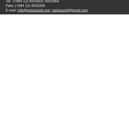
Tel.: (+994 12) 4935903; 4935964
Faks: (+994 12) 4930280
E-mail:
info@xalqqazeti.com
;
xalqqazeti@gmail.com