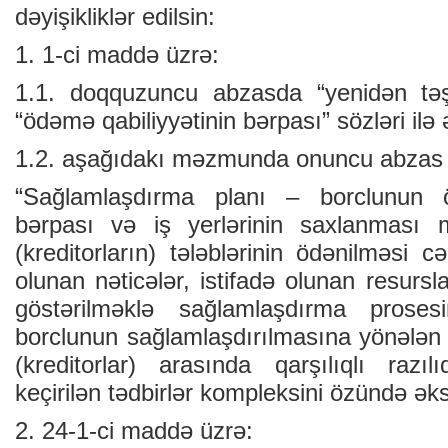
dəyişikliklər edilsin:
1. 1-ci maddə üzrə:
1.1. doqquzuncu abzasda “yenidən təşk
“ödəmə qabiliyyətinin bərpası” sözləri ilə 
1.2. aşağıdakı məzmunda onuncu abzas ə
“Sağlamlaşdırma planı – borclunun öd
bərpası və iş yerlərinin saxlanması m
(kreditorların) tələblərinin ödənilməsi c
olunan nəticələr, istifadə olunan resurs
göstərilməklə sağlamlaşdırma proses
borclunun sağlamlaşdırılmasına yönələn v
(kreditorlar) arasında qarşılıqlı raz
keçirilən tədbirlər kompleksini özündə əks
2. 24-1-ci maddə üzrə: