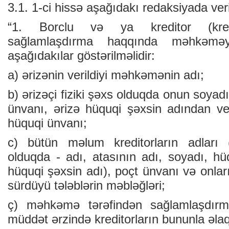
3.1. 1-ci hissə aşağıdakı redaksiyada veri
“1. Borclu və ya kreditor (kredit
sağlamlaşdırma haqqında məhkəməy
aşağıdakılar göstərilməlidir:
a) ərizənin verildiyi məhkəmənin adı;
b) ərizəçi fiziki şəxs olduqda onun soyadı
ünvanı, ərizə hüquqi şəxsin adından ve
hüquqi ünvanı;
c) bütün məlum kreditorların adları (
olduqda - adı, atasının adı, soyadı, h
hüquqi şəxsin adı), poçt ünvanı və onları
sürdüyü tələblərin məbləğləri;
ç) məhkəmə tərəfindən sağlamlaşdırm
müddət ərzində kreditorların bununla əl