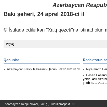
Azərbaycan Respubl
Bakı şəhəri, 24 aprel 2018-ci il
© İstifadə edilərkən "Xalq qəzeti"nə istinad olunm
Paylaş
Qanunlar
Redaktorun se
Azərbaycan Respublikasının Qanunu
Niyə məhz Gə
07.07.2018 01:58
Həsən Həsənovu
yolda” adlı Azərb
çıxıb
05.07.2018 0
Azərbaycan Respublikası, Bakı ş., Bülbül prospekti, 18.