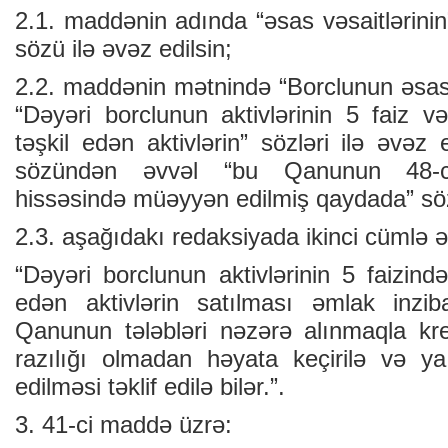
2.1. maddənin adında “əsas vəsaitlərinin” 
sözü ilə əvəz edilsin;
2.2. maddənin mətnində “Borclunun əsas v
“Dəyəri borclunun aktivlərinin 5 faiz v
təşkil edən aktivlərin” sözləri ilə əvəz ed
sözündən əvvəl “bu Qanunun 48-c
hissəsində müəyyən edilmiş qaydada” söz
2.3. aşağıdakı redaksiyada ikinci cümlə əl
“Dəyəri borclunun aktivlərinin 5 faizində
edən aktivlərin satılması əmlak inzib
Qanunun tələbləri nəzərə alınmaqla kred
razılığı olmadan həyata keçirilə və ya
edilməsi təklif edilə bilər.”.
3. 41-ci maddə üzrə: