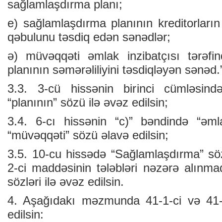
sağlamlaşdırma planı;
e) sağlamlaşdırma planının kreditorların
qəbulunu təsdiq edən sənədlər;
ə) müvəqqəti əmlak inzibatçısı tərəfi
planının səmərəliliyini təsdiqləyən sənəd.
3.3. 3-cü hissənin birinci cümləsində
“planının” sözü ilə əvəz edilsin;
3.4. 6-cı hissənin “c)” bəndində “əm
“müvəqqəti” sözü əlavə edilsin;
3.5. 10-cu hissədə “Sağlamlaşdırma” s
2-ci maddəsinin tələbləri nəzərə alınma
sözləri ilə əvəz edilsin.
4. Aşağıdakı məzmunda 41-1-ci və 41-
edilsin: