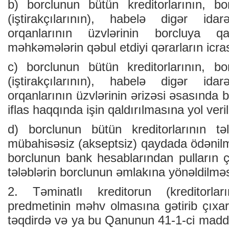
b) borclunun bütün kreditorlarının, bor
(iştirakçılarının), habelə digər id
orqanlarının üzvlərinin borcluya qa
məhkəmələrin qəbul etdiyi qərarların icras
c) borclunun bütün kreditorlarının, bor
(iştirakçılarının), habelə digər id
orqanlarının üzvlərinin ərizəsi əsasında
iflas haqqında işin qaldırılmasına yol veril
d) borclunun bütün kreditorlarının tə
mübahisəsiz (akseptsiz) qaydada ödənilmə
borclunun bank hesablarından pulların ç
tələblərin borclunun əmlakına yönəldilməsi
2. Təminatlı kreditorun (kreditorlar
predmetinin məhv olmasına gətirib çıxar
təqdirdə və ya bu Qanunun 41-1-ci maddə