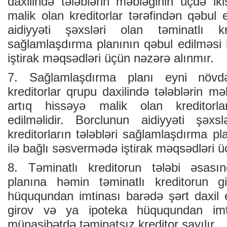
daxilində tələblərin məbləğinin üçdə ik
malik olan kreditorlar tərəfindən qəbul e
aidiyyəti şəxsləri olan təminatlı kre
sağlamlaşdırma planının qəbul edilməsi 
iştirak məqsədləri üçün nəzərə alınmır.
7. Sağlamlaşdırma planı eyni növd
kreditorlar qrupu daxilində tələblərin mə
artıq hissəyə malik olan kreditorla
edilməlidir. Borclunun aidiyyəti şəxs
kreditorların tələbləri sağlamlaşdırma pl
ilə bağlı səsvermədə iştirak məqsədləri ü
8. Təminatlı kreditorun tələbi əsası
planına həmin təminatlı kreditorun 
hüququndan imtinası barədə şərt daxil e
girov və ya ipoteka hüququndan imti
münasibətdə təminatsız kreditor sayılır.