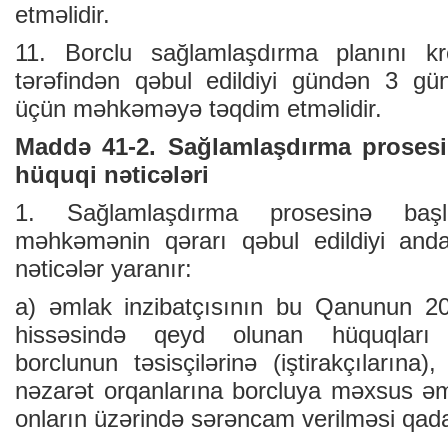
etməlidir.
11. Borclu sağlamlaşdırma planını kre
tərəfindən qəbul edildiyi gündən 3 gü
üçün məhkəməyə təqdim etməlidir.
Maddə 41-2. Sağlamlaşdırma prosesi
hüquqi nəticələri
1. Sağlamlaşdırma prosesinə başl
məhkəmənin qərarı qəbul edildiyi and
nəticələr yaranır:
a) əmlak inzibatçısının bu Qanunun 20
hissəsində qeyd olunan hüquqları 
borclunun təsisçilərinə (iştirakçılarına
nəzarət orqanlarına borcluya məxsus əml
onların üzərində sərəncam verilməsi qada