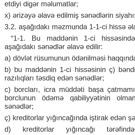
etdiyi digər məlumatlar;
x) ərizəyə əlavə edilmiş sənədlərin siyahıs
3.2. aşağıdakı məzmunda 1-1-ci hissə əla
“1-1. Bu maddənin 1-ci hissəsində 
aşağıdakı sənədlər əlavə edilir:
a) dövlət rüsumunun ödənilməsi haqqınd
b) bu maddənin 1-ci hissəsinin ç) bənd
razılıqları təsdiq edən sənədlər;
c) borcları, icra müddəti başa çatmamış
borclunun ödəmə qabiliyyətinin olma
sənədlər;
ç) kreditorlar yığıncağında iştirak edən şə
d) kreditorlar yığıncağı tərəfin