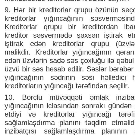
9. Hər bir kreditorlar qrupu özünün seçdi
kreditorlar yığıncağının səsverməsind
Kreditorlar qrupu bir kreditordan ib
kreditor səsvermədə şəxsən iştirak et
iştirak edən kreditorlar qrupu (üzv
malikdir. Kreditorlar yığıncağının qəra
edən üzvlərin sadə səs çoxluğu ilə qəbul 
üzvü bir səs hesab edilir. Səslər bərabər
yığıncağının sədrinin səsi həlledici
kreditorların yığıncağı tərəfindən seçilir.
10. Borclu müvəqqəti əmlak inzibatç
yığıncağının iclasından sonrakı gündən 
etdiyi və kreditorlar yığıncağı tərə
sağlamlaşdırma planını təqdim etməlid
inzibatçısı sağlamlaşdırma planının s