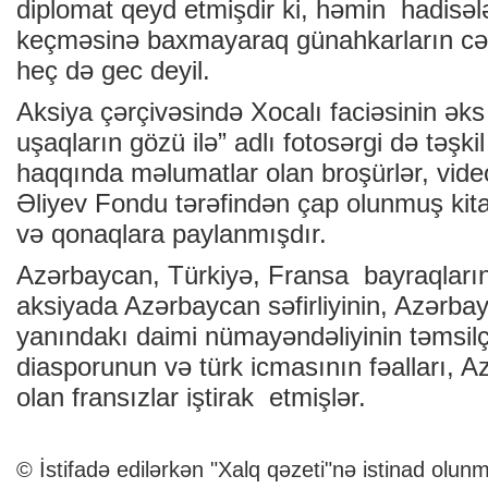
diplomat qeyd etmişdir ki, həmin hadisələ
keçməsinə baxmayaraq günahkarların cə
heç də gec deyil.
Aksiya çərçivəsində Xocalı faciəsinin əks
uşaqların gözü ilə” adlı fotosərgi də təşk
haqqında məlumatlar olan broşürlər, vide
Əliyev Fondu tərəfindən çap olunmuş kitab
və qonaqlara paylanmışdır.
Azərbaycan, Türkiyə, Fransa bayraqlarını
aksiyada Azərbaycan səfirliyinin, Azər
yanındakı daimi nümayəndəliyinin təmsilç
diasporunun və türk icmasının fəalları, 
olan fransızlar iştirak etmişlər.
© İstifadə edilərkən "Xalq qəzeti"nə istinad olunm