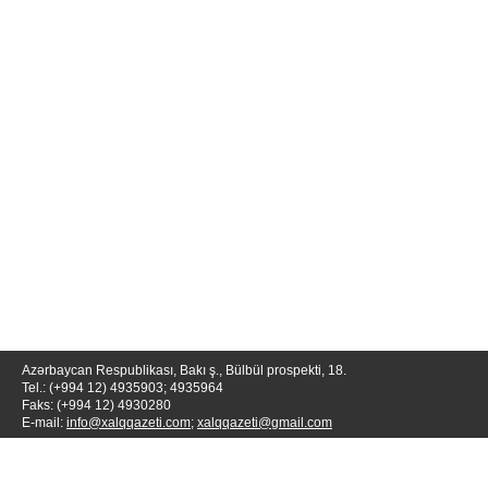
Azərbaycan Respublikası, Bakı ş., Bülbül prospekti, 18.
Tel.: (+994 12) 4935903; 4935964
Faks: (+994 12) 4930280
E-mail:
info@xalqqazeti.com
;
xalqqazeti@gmail.com