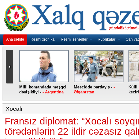
Ana səhifə
Rəsmi xronika
Rəsmi sənədlər
Rubrikalar
Qan ya
nidən
Milli komandada məşqçi
Məsciddə partlayış -
-
Külli
nqo
dəyişikliyi -
- Argentina
Əfqanıstan
keçiri
Xocalı
Fransız diplomat: “Xocalı soyqı
törədənlərin 22 ildir cəzasız qa