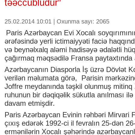
təəccüblüdür”
25.02.2014 10:01 | Oxunma sayı: 2065
Paris Azərbaycan Evi Xocalı soyqırımını
ərəfəsində yerli ictimaiyyəti faciə haqq
və beynəlxalq aləmi hadisəyə ədalətli h
çağırmaq məqsədilə Fransa paytaxtında a
Azərbaycanın Diasporla İş üzrə Dövlət 
verilən məlumata görə, Parisin mərkəzin
Joffre meydanında təşkil olunmuş mitinq 
ruhunun bir dəqiqəlik sükutla anılması il
davam etmişdir.
Paris Azərbaycan Evinin rəhbəri Mirvari 
çıxış edərək 1992-ci il fevralın 25-dən 2
ermənilərin Xocalı şəhərində azərbaycanl