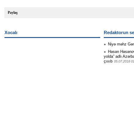
Paylaş
Xocalı
Redaktorun se
Niyə məhz Gə
Həsən Həsənovu
yolda” adlı Azərb
çıxıb
05.07.2018 0