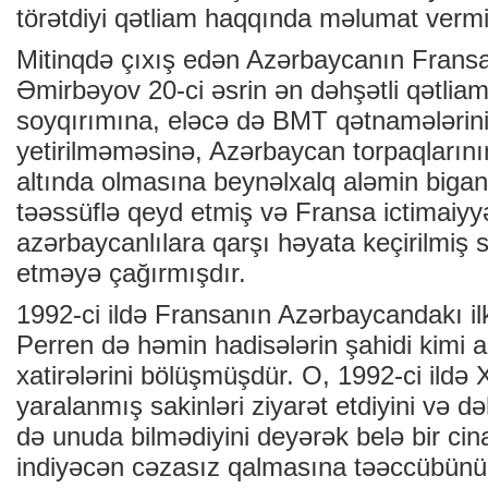
törətdiyi qətliam haqqında məlumat vermi
Mitinqdə çıxış edən Azərbaycanın Fransad
Əmirbəyov 20-ci əsrin ən dəhşətli qətliaml
soyqırımına, eləcə də BMT qətnamələrini
yetirilməməsinə, Azərbaycan torpaqlarını
altında olmasına beynəlxalq aləmin biga
təəssüflə qeyd etmiş və Fransa ictimaiyyə
azərbaycanlılara qarşı həyata keçirilmiş 
etməyə çağırmışdır.
1992-ci ildə Fransanın Azərbaycandakı il
Perren də həmin hadisələrin şahidi kimi a
xatirələrini bölüşmüşdür. O, 1992-ci ildə 
yaralanmış sakinləri ziyarət etdiyini və də
də unuda bilmədiyini deyərək belə bir cina
indiyəcən cəzasız qalmasına təəccübünü b