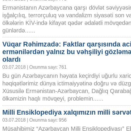
Ermənistanın Azərbaycana qarşı dövlət səviyyəsin
işğalçılıq, terrorçuluq və vandalizm siyasəti son va
ölkələrin KİV-ində kifayət qədər ədalətli mövqedən
günlərdə......
Vüqar Rəhimzadə: Faktlar qarşısında ac
ermənilərdən yalnız bu vəhşiliyi gözləm
olardı
03.07.2018 | Oxunma sayı: 761
Bu gün Azərbaycanın həyata keçirdiyi uğurlu xaric
həqiqətlərimiz dünya ictimaiyyətinə doğru və düzgü
Xüsusilə Ermənistan-Azərbaycan, Dağlıq Qaraba
ölkəmizin haqlı mövqeyi, problemin......
Milli Ensiklopediya xalqımızın milli sərvət
03.07.2018 | Oxunma sayı: 956
Müsahibimiz “Azərbaycan Milli Ensiklopediyası” E