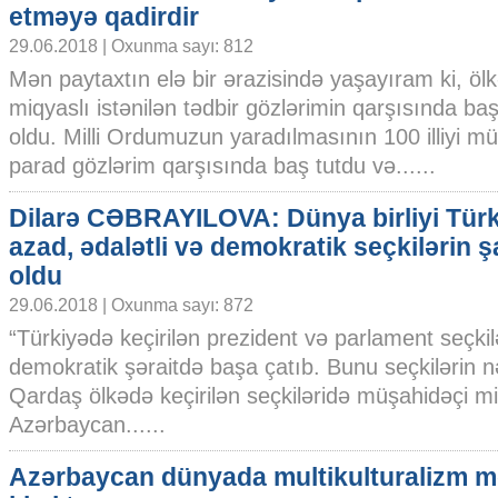
etməyə qadirdir
29.06.2018 | Oxunma sayı: 812
Mən paytaxtın elə bir ərazisində yaşayıram ki, öl
miqyaslı istənilən tədbir gözlərimin qarşısında baş
oldu. Milli Ordumuzun yaradılmasının 100 illiyi mün
parad gözlərim qarşısında baş tutdu və......
Dilarə CƏBRAYILOVA: Dünya birliyi Tür
azad, ədalətli və demokratik seçkilərin ş
oldu
29.06.2018 | Oxunma sayı: 872
“Türkiyədə keçirilən prezident və parlament seçkilər
demokratik şəraitdə başa çatıb. Bunu seçkilərin nət
Qardaş ölkədə keçirilən seçkiləridə müşahidəçi mis
Azərbaycan......
Azərbaycan dünyada multikulturalizm m