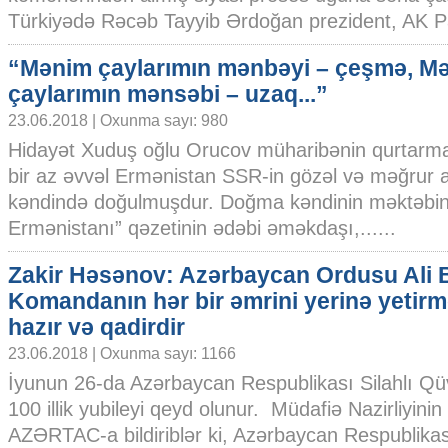
Türkiyədə Rəcəb Tayyib Ərdoğan prezident, AK Parti
“Mənim çaylarımın mənbəyi – çeşmə, M
çaylarımın mənsəbi – uzaq...”
23.06.2018 | Oxunma sayı: 980
Hidayət Xuduş oğlu Orucov müharibənin qurtarm
bir az əvvəl Ermənistan SSR-in gözəl və məğrur 
kəndində doğulmuşdur. Doğma kəndinin məktəbinə
Ermənistanı” qəzetinin ədəbi əməkdaşı,......
Zakir Həsənov: Azərbaycan Ordusu Ali 
Komandanın hər bir əmrini yerinə yetir
hazır və qadirdir
23.06.2018 | Oxunma sayı: 1166
İyunun 26-da Azərbaycan Respublikası Silahlı Qüv
100 illik yubileyi qeyd olunur. Müdafiə Nazirliyin
AZƏRTAC-a bildiriblər ki, Azərbaycan Respublikas