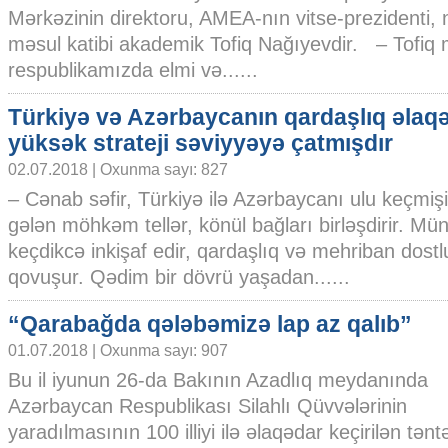
Mərkəzinin direktoru, AMEA-nın vitse-prezidenti, 
məsul katibi akademik Tofiq Nağıyevdir. – Tofiq
respublikamızda elmi və......
Türkiyə və Azərbaycanın qardaşlıq əlaqə
yüksək strateji səviyyəyə çatmışdır
02.07.2018 | Oxunma sayı: 827
– Cənab səfir, Türkiyə ilə Azərbaycanı ulu keçmi
gələn möhkəm tellər, könül bağları birləşdirir. M
keçdikcə inkişaf edir, qardaşlıq və mehriban dostlu
qovuşur. Qədim bir dövrü yaşadan......
“Qarabağda qələbəmizə lap az qalıb”
01.07.2018 | Oxunma sayı: 907
Bu il iyunun 26-da Bakının Azadlıq meydanında
Azərbaycan Respublikası Silahlı Qüvvələrinin
yaradılmasının 100 illiyi ilə əlaqədar keçirilən tən