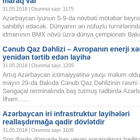
maraq var
31.05.2018 | Oxunma sayı: 1175
Azərbaycan iyunun 5-9-da növbəti mötəbər beynə
sahibliyi edəcək. Dünyanın ən nüfuzlu turnirlərind
idmanının BMX növü üzrə dünya çempionatı Bakıda 
Cənub Qaz Dəhlizi – Avropanın enerji xər
yenidən tərtib edən layihə
31.05.2018 | Oxunma sayı: 1205
Artıq Azərbaycan ictimaiyyətinə yaxşı məlum oldu
mayın 29-da Bakıda Cənub Qaz Dəhlizinin rəsmi aç
Səngəçal terminalında baş tutmuş tədbirdə Azərb
İlham......
Azərbaycan iri infrastruktur layihələri
reallaşdırmağa qadir dövlətdir
31.05.2018 | Oxunma sayı: 1109
Son illərdə dünyada baş verən xoşagəlməz hadisə