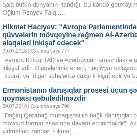
qala bütün dünyanın tandığı bu kəndə getməyim
Oğlum Rzayev Faiq......
Hikmət Hacıyev: "Avropa Parlamentindək
qüvvələrin mövqeyinə rəğmən Aİ-Azərb
əlaqələri inkişaf edəcək"
09.07.2018 | Oxunma sayı: 777
“Avropa İttifaqı (Aİ) və Azərbaycan arasındakı əl
inkişaf edir. Əlaqələrimiz enerji, nəqliyyat uzlaşmal
ticarət və digər sahələrdə yaxşı inkişaf edir və bu.
Ermənistanın danışıqlar prosesi üçün şə
qoyması qəbuledilməzdir
09.07.2018 | Oxunma sayı: 790
“Dağlıq Qarabağ münaqişəsi ilə bağlı danışıqlar p
mövcud format əsasında davam etdirilməlidir”. A
xidmətinin rəhbəri Hikmət......