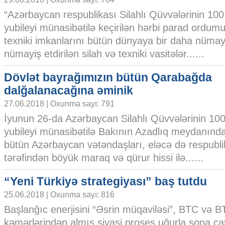
“Azərbaycan respublikası Silahlı Qüvvələrinin 100 i
yubileyi münasibətilə keçirilən hərbi parad ordumu
texniki imkanlarını bütün dünyaya bir daha nümayi
nümayiş etdirilən silah və texniki vasitələr......
Dövlət bayrağımızın bütün Qarabağda
dalğalanacağına əminik
27.06.2018 | Oxunma sayı: 791
İyunun 26-da Azərbaycan Silahlı Qüvvələrinin 100 i
yubileyi münasibətilə Bakının Azadlıq meydanında 
bütün Azərbaycan vətəndaşları, eləcə də respublik
tərəfindən böyük maraq və qürur hissi ilə......
“Yeni Türkiyə strategiyası” baş tutdu
25.06.2018 | Oxunma sayı: 816
Başlanğıc enerjisini “Əsrin müqaviləsi”, BTC və 
kəmərlərindən almış siyasi proses uğurla sona ça