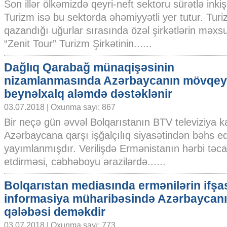
Son illər ölkəmizdə qeyri-neft sektoru sürətlə inkiş
Turizm isə bu sektorda əhəmiyyətli yer tutur. Tur
qazandığı uğurlar sırasında özəl şirkətlərin məxsu
“Zenit Tour” Turizm Şirkətinin......
Dağlıq Qarabağ münaqişəsinin
nizamlanmasında Azərbaycanın mövqey
beynəlxalq aləmdə dəstəklənir
03.07.2018 | Oxunma sayı: 867
Bir neçə gün əvvəl Bolqarıstanın BTV televiziya 
Azərbaycana qarşı işğalçılıq siyasətindən bəhs ed
yayımlanmışdır. Verilişdə Ermənistanın hərbi tə
etdirməsi, cəbhəboyu ərazilərdə......
Bolqarıstan mediasında ermənilərin ifşa
informasiya müharibəsində Azərbaycan
qələbəsi deməkdir
03.07.2018 | Oxunma sayı: 773