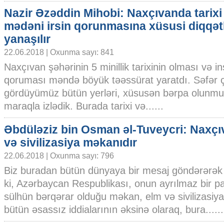
Nazir Əzəddin Mihobi: Naxçıvanda tarixi 
mədəni irsin qorunmasına xüsusi diqqət
yanaşılır
22.06.2018 | Oxunma sayı: 841
Naxçıvan şəhərinin 5 minillik tarixinin olması və ins
qoruması məndə böyük təəssürat yaratdı. Səfər ç
gördüyümüz bütün yerləri, xüsusən bərpa olunmuş
maraqla izlədik. Burada tarixi və......
Əbdüləziz bin Osman əl-Tuveycri: Naxçı
və sivilizasiya məkanıdır
22.06.2018 | Oxunma sayı: 796
Biz buradan bütün dünyaya bir mesaj göndərərək 
ki, Azərbaycan Respublikası, onun ayrılmaz bir p
sülhün bərqərar olduğu məkan, elm və sivilizasiy
bütün əsassız iddialarının əksinə olaraq, bura......