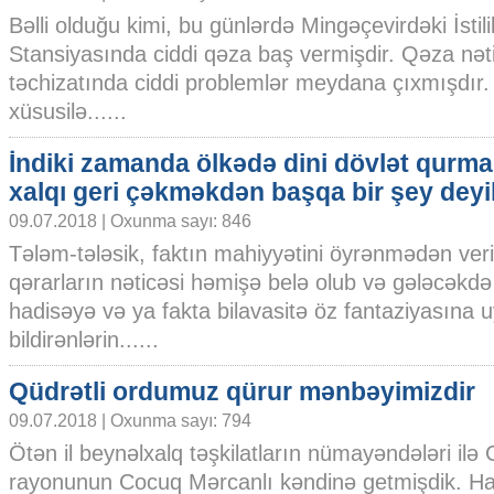
Bəlli olduğu kimi, bu günlərdə Mingəçevirdəki İstili
Stansiyasında ciddi qəza baş vermişdir. Qəza nəti
təchizatında ciddi problemlər meydana çıxmışdır.
xüsusilə......
İndiki zamanda ölkədə dini dövlət qurma
xalqı geri çəkməkdən başqa bir şey deyi
09.07.2018 | Oxunma sayı: 846
Tələm-tələsik, faktın mahiyyətini öyrənmədən veri
qərarların nəticəsi həmişə belə olub və gələcəkdə 
hadisəyə və ya fakta bilavasitə öz fantaziyasına
bildirənlərin......
Qüdrətli ordumuz qürur mənbəyimizdir
09.07.2018 | Oxunma sayı: 794
Ötən il beynəlxalq təşkilatların nümayəndələri ilə 
rayonunun Cocuq Mərcanlı kəndinə getmişdik. H