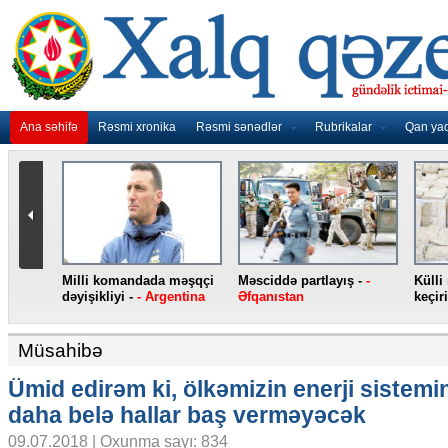
Ana səhifə
Rəsmi xronika
Rəsmi sənədlər
Rubrikalar
Qan ya
“iPhone”
“Atletiko” Lemarı transfer
İqamətgah Kadisə
fonları -
- ABŞ
edib -
- İspaniya
köçürüləcək -
- İspan
Müsahibə
Ümid edirəm ki, ölkəmizin enerji sistemi
daha belə hallar baş verməyəcək
09.07.2018 | Oxunma sayı: 834