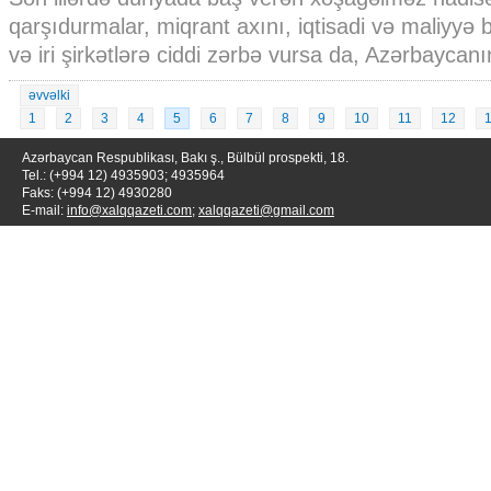
qarşıdurmalar, miqrant axını, iqtisadi və maliyyə 
və iri şirkətlərə ciddi zərbə vursa da, Azərbaycanın
əvvəlki
1
2
3
4
5
6
7
8
9
10
11
12
Azərbaycan Respublikası, Bakı ş., Bülbül prospekti, 18.
Tel.: (+994 12) 4935903; 4935964
Faks: (+994 12) 4930280
E-mail:
info@xalqqazeti.com
;
xalqqazeti@gmail.com