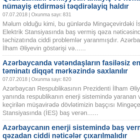
nümayiş etdirməsi təqdirəlayiq haldır
07.07.2018 | Oxunma sayı: 831
Məlum olduğu kimi, bu günlərdə Mingəçevirdəki İst
Elektrik Stansiyasında baş vermiş qəza nəticəsind
təchizatında ciddi problemlər yaranmışdır. Azərb
İlham Əliyevin göstərişi və......
Azərbaycanda vətəndaşların fasiləsiz ene
təminatı diqqət mərkəzində saxlanılır
07.07.2018 | Oxunma sayı: 820
Azərbaycan Respublikasının Prezidenti İlham Əliy
yanında respublikanın enerji sistemində yaranan 
keçirilən müşavirədə dövlətimizin başçısı Mingəçevir
Stansiyasında (İES) baş verən......
Azərbaycanın enerji sistemində baş ver
qəzadan ciddi nəticələr çıxarılmalıdır