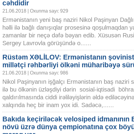
cəhdidir
21.06.2018 | Oxunma sayı: 929
Ermənistanın yeni baş naziri Nikol Paşinyan Dağ
həlli ilə bağlı danışıqlar prosesinə qoşulmaqdan y
zamanlar bir neçə dəfə bəyan edib. Xüsusən Rusiya
Sergey Lavrovla görüşündə o......
Rüstəm XƏLİLOV: Ermənistanın şovinist
millətçi rəhbərliyi ölkəni müharibəyə sür
21.06.2018 | Oxunma sayı: 986
Nikol Paşinyanın işğalçı Ermənistanın baş naziri 
ilə bu ölkənin üzləşdiyi dərin sosial-iqtisadi böh
qaldırılmasında ciddi irəliləyişlərin əldə ediləcəyin
xalqında heç bir inam yox idi. Sadəcə,......
Bakıda keçiriləcək velosiped idmanının
növü üzrə dünya çempionatına çox böy