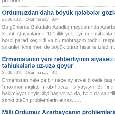
prezident......
Ordumuzdan daha böyük qələbələr gözlə
29.06.2018 | Oxunma sayı: 924
Bu günlərdə Bakıdakı Azadlıq meydanında Azərb
Silahlı Qüvvələrinin 100 illik yubileyi münasibətilə 
hərbi parad keçirildi və bu möhtəşəm tədbiri resp
sakinləri kimi mən də böyük qürur hissi ilə izlədim
Ermənistanın yeni rəhbərliyinin siyasəti
təhlükələrlə üz-üzə qoyur
29.06.2018 | Oxunma sayı: 813
Ermənistan hələ də bir neçə ay əvvəl ölkədə baş 
“məxməri inqilab”ın ab-havası ilə yaşayır. Bu “inqi
hakimiyyət dəyişikliyi baş versə də, hələ də sabit
sanki bütün problemlərin etiraz......
Milli Ordumuz Azərbaycanın problemlərin