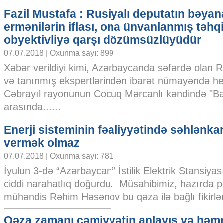
Fazil Mustafa : Rusiyalı deputatın bəyan
ermənilərin iflası, ona ünvanlanmış təhqi
obyektivliyə qarşı dözümsüzlüyüdür
07.07.2018 | Oxunma sayı: 899
Xəbər verildiyi kimi, Azərbaycanda səfərdə olan 
və tanınmış ekspertlərindən ibarət nümayəndə heyə
Cəbrayıl rayonunun Cocuq Mərcanlı kəndində "B
arasında......
Enerji sisteminin fəaliyyətində səhlənkar
vermək olmaz
07.07.2018 | Oxunma sayı: 781
İyulun 3-də “Azərbaycan” İstilik Elektrik Stansi
ciddi narahatlıq doğurdu. Müsahibimiz, hazırda p
mühəndis Rəhim Həsənov bu qəza ilə bağlı fikirlərin
Qəza zamanı cəmiyyətin anlayış və həmr