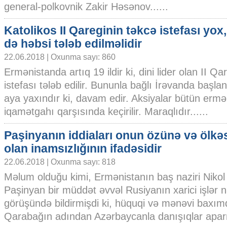
general-polkovnik Zakir Həsənov......
Katolikos II Qareginin təkcə istefası yox
də həbsi tələb edilməlidir
22.06.2018 | Oxunma sayı: 860
Ermənistanda artıq 19 ildir ki, dini lider olan II Qa
istefası tələb edilir. Bununla bağlı İrəvanda başlan
aya yaxındır ki, davam edir. Aksiyalar bütün ermə
iqamətgahı qarşısında keçirilir. Maraqlıdır......
Paşinyanın iddiaları onun özünə və ölkə
olan inamsızlığının ifadəsidir
22.06.2018 | Oxunma sayı: 818
Məlum olduğu kimi, Ermənistanın baş naziri Nikol
Paşinyan bir müddət əvvəl Rusiyanın xarici işlər 
görüşündə bildirmişdi ki, hüquqi və mənəvi baxı
Qarabağın adından Azərbaycanla danışıqlar aparm