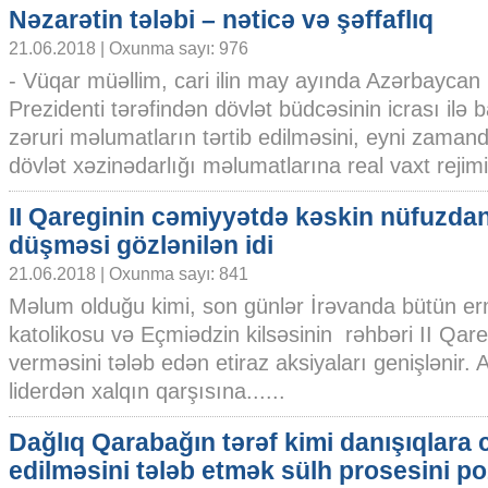
Nəzarətin tələbi – nəticə və şəffaflıq
21.06.2018 | Oxunma sayı: 976
- Vüqar müəllim, cari ilin may ayında Azərbaycan
Prezidenti tərəfindən dövlət büdcəsinin icrası ilə b
zəruri məlumatların tərtib edilməsini, eyni zaman
dövlət xəzinədarlığı məlumatlarına real vaxt rejimi
II Qareginin cəmiyyətdə kəskin nüfuzda
düşməsi gözlənilən idi
21.06.2018 | Oxunma sayı: 841
Məlum olduğu kimi, son günlər İrəvanda bütün er
katolikosu və Eçmiədzin kilsəsinin rəhbəri II Qareg
verməsini tələb edən etiraz aksiyaları genişlənir. Aks
liderdən xalqın qarşısına......
Dağlıq Qarabağın tərəf kimi danışıqlara 
edilməsini tələb etmək sülh prosesini 