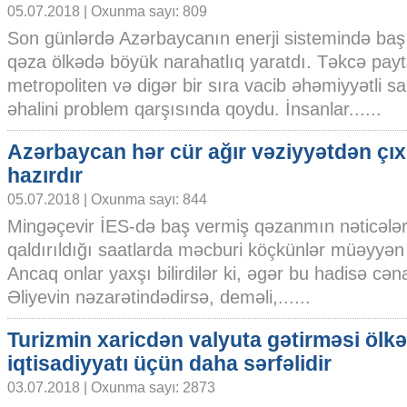
05.07.2018 | Oxunma sayı: 809
Son günlərdə Azərbaycanın enerji sistemində baş
qəza ölkədə böyük narahatlıq yaratdı. Təkcə payt
metropoliten və digər bir sıra vacib əhəmiyyətli s
əhalini problem qarşısında qoydu. İnsanlar......
Azərbaycan hər cür ağır vəziyyətdən ç
hazırdır
05.07.2018 | Oxunma sayı: 844
Mingəçevir İES-də baş vermiş qəzanmın nəticələr
qaldırıldığı saatlarda məcburi köçkünlər müəyyən çə
Ancaq onlar yaxşı bilirdilər ki, əgər bu hadisə cə
Əliyevin nəzarətindədirsə, deməli,......
Turizmin xaricdən valyuta gətirməsi ölkə
iqtisadiyyatı üçün daha sərfəlidir
03.07.2018 | Oxunma sayı: 2873