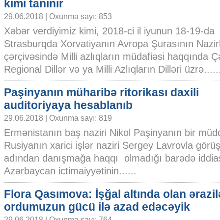
kimi tanınır
29.06.2018 | Oxunma sayı: 853
Xəbər verdiyimiz kimi, 2018-ci il iyunun 18-19-da
Strasburqda Xorvatiyanın Avropa Şurasının Nazirl
çərçivəsində Milli azlıqların müdafiəsi haqqında 
Regional Dillər və ya Milli Azlıqların Dilləri üzrə.....
Paşinyanın müharibə ritorikası daxili
auditoriyaya hesablanıb
29.06.2018 | Oxunma sayı: 819
Ermənistanın baş naziri Nikol Paşinyanın bir müd
Rusiyanın xarici işlər naziri Sergey Lavrovla gör
adından danışmağa haqqı olmadığı barədə iddias
Azərbaycan ictimaiyyətinin......
Flora Qasımova: İşğal altında olan ərazil
ordumuzun gücü ilə azad edəcəyik
29.06.2018 | Oxunma sayı: 764