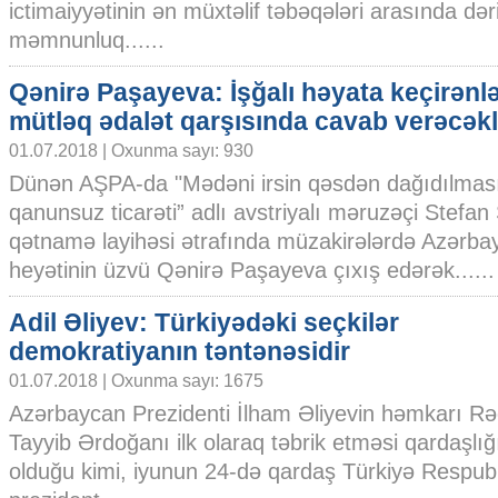
ictimaiyyətinin ən müxtəlif təbəqələri arasında dəri
məmnunluq......
Qənirə Paşayeva: İşğalı həyata keçirənl
mütləq ədalət qarşısında cavab verəcəkl
01.07.2018 | Oxunma sayı: 930
Dünən AŞPA-da "Mədəni irsin qəsdən dağıdılmas
qanunsuz ticarəti” adlı avstriyalı məruzəçi Stefan
qətnamə layihəsi ətrafında müzakirələrdə Azər
heyətinin üzvü Qənirə Paşayeva çıxış edərək......
Adil Əliyev: Türkiyədəki seçkilər
demokratiyanın təntənəsidir
01.07.2018 | Oxunma sayı: 1675
Azərbaycan Prezidenti İlham Əliyevin həmkarı R
Tayyib Ərdoğanı ilk olaraq təbrik etməsi qardaşlı
olduğu kimi, iyunun 24-də qardaş Türkiyə Respu