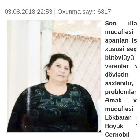
03.08.2018 22:53 | Oxunma sayı: 6817
Son illə
müdafiəsi i
aparılan i
xüsusi seçi
bütövlüyü 
verənlər 
dövlətin
saxlanılır,
problemlə
Əmək və
müdafiəsi
Lökbatan 
Böyük Və
Çernobıl 