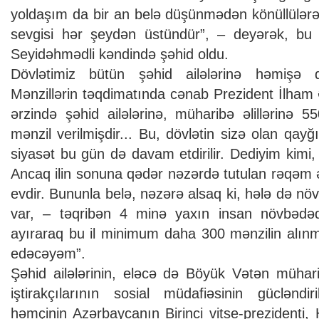
yoldaşım da bir an belə düşünmədən könüllülərə
sevgisi hər şeydən üstündür”, – deyərək, bu 
Seyidəhmədli kəndində şəhid oldu.
Dövlətimiz bütün şəhid ailələrinə həmişə d
Mənzillərin təqdimatında cənab Prezident İlham Əl
ərzində şəhid ailələrinə, müharibə əlillərinə 
mənzil verilmişdir... Bu, dövlətin sizə olan qay
siyasət bu gün də davam etdirilir. Dediyim kimi, 
Ancaq ilin sonuna qədər nəzərdə tutulan rəqəm ə
evdir. Bununla belə, nəzərə alsaq ki, hələ də nö
var, – təqribən 4 minə yaxın insan növbədəd
ayıraraq bu il minimum daha 300 mənzilin alınma
edəcəyəm”.
Şəhid ailələrinin, eləcə də Böyük Vətən mühar
iştirakçılarının sosial müdafiəsinin gücləndi
həmçinin Azərbaycanın Birinci vitse-prezidenti