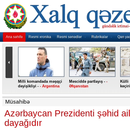
Ana səhifə
Rəsmi xronika
Rəsmi sənədlər
Rubrikalar
Qan ya
nidən
Milli komandada məşqçi
Məsciddə partlayış -
-
Külli
nqo
dəyişikliyi -
- Argentina
Əfqanıstan
keçiri
Müsahibə
Azərbaycan Prezidenti şəhid ail
dayağıdır