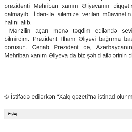
prezidenti Mehriban xanım Əliyevanın diqqət
qalmayıb. İldən-ilə ailəmizə verilən müavinətin
halını alıb.
Mənzilin açarı mənə təqdim ediləndə sev
bilmirdim. ­Prezident İlham Əliyevi bağrıma bas
qorusun. Cənab Prezident də, Azərbaycanın B
Mehriban xanım Əliyeva da biz şəhid ailələrinin d
© İstifadə edilərkən "Xalq qəzeti"nə istinad olunm
Paylaş