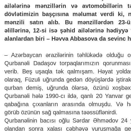
ailələrinə mənzillərin və avtomobillərin 
dövlətimizin başçısına məlumat verdi ki, 
mənzili satın alıb. Bu mənzillərdən 23-
əlillərinə, 12-si isə şəhid ailələrinə hədiyyə
alanlardan biri – Həvva Abbasova da sevinc h
– Azərbaycan ərazilərinin təhlükədə olduğu o
Qurbanəli Dadaşov torpaqlarımızın qorunmas
verib. Beş uşaqla tək qalmışam. Həyat yolda
olaraq, Füzuli uğrunda gedən döyüşlərdə iştira
qurban demiş, uğrunda ölərsə, özünü xoşbəxt 
Qurbanəli hələ 1990-cı ildə, qanlı 20 Yanvar ge
qabağına çıxanların arasında olmuşdu. Və həya
görüb özünün sağ qalmasına təəssüflənirdi.
Qurbanəlinin bacısı oğlu Sərdar Əhmədov 24
olandan sonra xalası cəbhəyə vuruşmağa ge