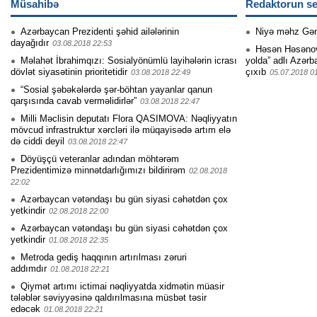
Müsahibə
Redaktorun se
Azərbaycan Prezidenti şəhid ailələrinin
Niyə məhz Gə
dayağıdır
03.08.2018 22:53
Həsən Həsənovu
Məlahət İbrahimqızı: Sosialyönümlü layihələrin icrası
yolda” adlı Azərb
dövlət siyasətinin prioritetidir
çıxıb
03.08.2018 22:49
05.07.2018 0
“Sosial şəbəkələrdə şər-böhtan yayanlar qanun
qarşısında cavab verməlidirlər”
03.08.2018 22:47
Milli Məclisin deputatı Flora QASIMOVA: Nəqliyyatın
mövcud infrastruktur xərcləri ilə müqayisədə artım elə
də ciddi deyil
03.08.2018 22:47
Döyüşçü veteranlar adından möhtərəm
Prezidentimizə minnətdarlığımızı bildirirəm
02.08.2018
22:02
Azərbaycan vətəndaşı bu gün siyasi cəhətdən çox
yetkindir
02.08.2018 22:00
Azərbaycan vətəndaşı bu gün siyasi cəhətdən çox
yetkindir
01.08.2018 22:35
Metroda gediş haqqının artırılması zəruri
addımdır
01.08.2018 22:21
Qiymət artımı ictimai nəqliyyatda xidmətin müasir
tələblər səviyyəsinə qaldırılmasına müsbət təsir
edəcək
01.08.2018 22:21