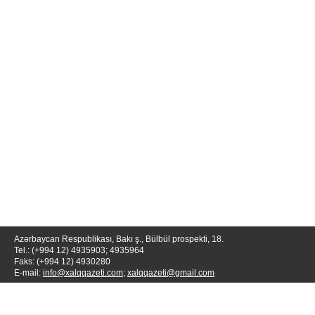
Azərbaycan Respublikası, Bakı ş., Bülbül prospekti, 18.
Tel.: (+994 12) 4935903; 4935964
Faks: (+994 12) 4930280
E-mail:
info@xalqqazeti.com
;
xalqqazeti@gmail.com