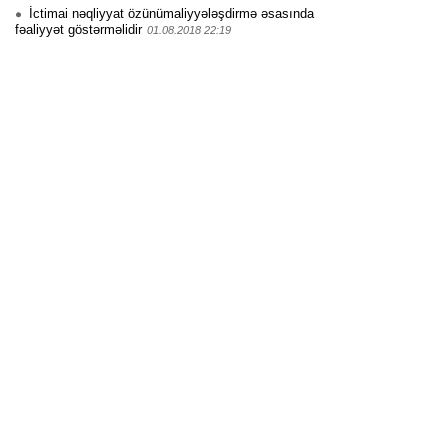
İctimai nəqliyyat özünümaliyyələşdirmə əsasında
fəaliyyət göstərməlidir
01.08.2018 22:19